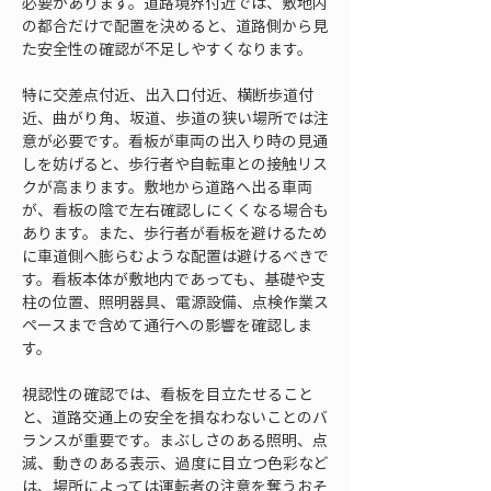
必要があります。道路境界付近では、敷地内
の都合だけで配置を決めると、道路側から見
た安全性の確認が不足しやすくなります。
特に交差点付近、出入口付近、横断歩道付
近、曲がり角、坂道、歩道の狭い場所では注
意が必要です。看板が車両の出入り時の見通
しを妨げると、歩行者や自転車との接触リス
クが高まります。敷地から道路へ出る車両
が、看板の陰で左右確認しにくくなる場合も
あります。また、歩行者が看板を避けるため
に車道側へ膨らむような配置は避けるべきで
す。看板本体が敷地内であっても、基礎や支
柱の位置、照明器具、電源設備、点検作業ス
ペースまで含めて通行への影響を確認しま
す。
視認性の確認では、看板を目立たせること
と、道路交通上の安全を損なわないことのバ
ランスが重要です。まぶしさのある照明、点
滅、動きのある表示、過度に目立つ色彩など
は、場所によっては運転者の注意を奪うおそ