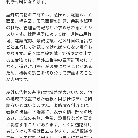
判断材料になります。
屋外広告物の申請では、意匠図、配置図、立
面図、構造図、表示面積の計算、色彩や照明
の仕様、管理者情報などが求められることが
あります。設置場所によっては、道路占用許
可、建築確認、景観協議、地区計画の届出な
どと並行して確認しなければならない場合も
あります。道路境界線を越えて道路に突出す
る広告物では、屋外広告物の設置許可だけで
なく、道路占用許可が必要になることがある
ため、複数の窓口を切り分けて確認すること
が大切です。
屋外広告物の基準は地域差が大きいため、他
の地域で設置できた看板と同じ仕様だから問
題ないとはいえません。道路境界付近では、
看板の出幅、下端高さ、表示面積、照明の明
るさ、点滅の有無、色彩、設置数などが審査
に影響することがあります。とくに道路利用
者に向けた看板は目立ちやすく、交通標識や
信号、案内標識と紛らわしい表示にならない