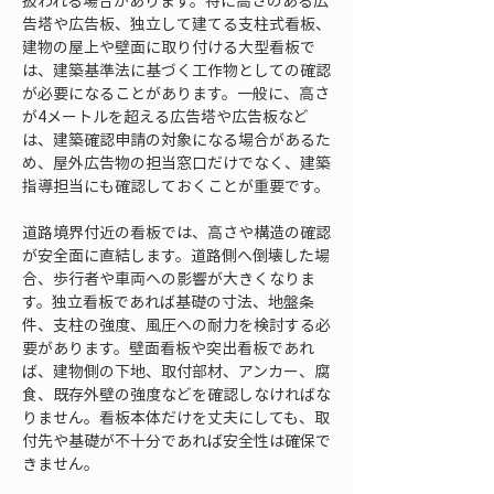
扱われる場合があります。特に高さのある広
告塔や広告板、独立して建てる支柱式看板、
建物の屋上や壁面に取り付ける大型看板で
は、建築基準法に基づく工作物としての確認
が必要になることがあります。一般に、高さ
が4メートルを超える広告塔や広告板など
は、建築確認申請の対象になる場合があるた
め、屋外広告物の担当窓口だけでなく、建築
指導担当にも確認しておくことが重要です。
道路境界付近の看板では、高さや構造の確認
が安全面に直結します。道路側へ倒壊した場
合、歩行者や車両への影響が大きくなりま
す。独立看板であれば基礎の寸法、地盤条
件、支柱の強度、風圧への耐力を検討する必
要があります。壁面看板や突出看板であれ
ば、建物側の下地、取付部材、アンカー、腐
食、既存外壁の強度などを確認しなければな
りません。看板本体だけを丈夫にしても、取
付先や基礎が不十分であれば安全性は確保で
きません。