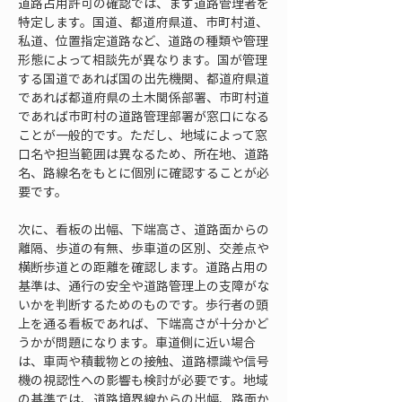
道路占用許可の確認では、まず道路管理者を
特定します。国道、都道府県道、市町村道、
私道、位置指定道路など、道路の種類や管理
形態によって相談先が異なります。国が管理
する国道であれば国の出先機関、都道府県道
であれば都道府県の土木関係部署、市町村道
であれば市町村の道路管理部署が窓口になる
ことが一般的です。ただし、地域によって窓
口名や担当範囲は異なるため、所在地、道路
名、路線名をもとに個別に確認することが必
要です。
次に、看板の出幅、下端高さ、道路面からの
離隔、歩道の有無、歩車道の区別、交差点や
横断歩道との距離を確認します。道路占用の
基準は、通行の安全や道路管理上の支障がな
いかを判断するためのものです。歩行者の頭
上を通る看板であれば、下端高さが十分かど
うかが問題になります。車道側に近い場合
は、車両や積載物との接触、道路標識や信号
機の視認性への影響も検討が必要です。地域
の基準では、道路境界線からの出幅、路面か