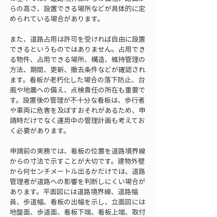
らの高さ、設置できる場所などが具体的に定
められている場合があります。
また、道路占用は許可を受ければ自由に設置
できるというものではありません。占用でき
る物件、占用できる場所、構造、維持管理の
方法、期間、更新、撤去条件などが確認され
ます。看板が老朽化した場合の落下防止、台
風や地震への備え、点検責任の所在も重要で
す。設置後の管理が不十分な看板は、歩行者
や車両に危害を及ぼすおそれがあるため、申
請時だけでなく運用中の管理計画も考えてお
く必要があります。
申請前の実務では、看板の位置を道路境界線
からの寸法で示すことが大切です。建物外壁
から何センチメートル出るかだけでは、道路
管理者が道路への影響を判断しにくい場合が
あります。平面図には道路境界線、道路幅
員、歩道幅、看板の出幅を示し、立面図には
地盤面、歩道面、看板下端、看板上端、取付