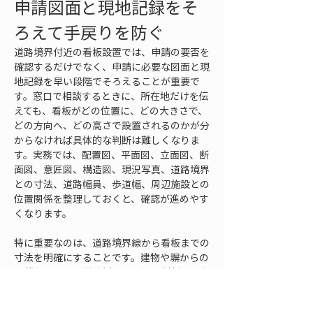
申請図面と現地記録をそ
ろえて手戻りを防ぐ
道路境界付近の看板設置では、申請の要否を
確認するだけでなく、申請に必要な図面と現
地記録を早い段階でそろえることが重要で
す。窓口で相談するときに、所在地だけを伝
えても、看板がどの位置に、どの大きさで、
どの方向へ、どの高さで設置されるのかが分
からなければ具体的な判断は難しくなりま
す。実務では、配置図、平面図、立面図、断
面図、意匠図、構造図、現況写真、道路境界
との寸法、道路幅員、歩道幅、周辺施設との
位置関係を整理しておくと、確認が進めやす
くなります。
特に重要なのは、道路境界線から看板までの
寸法を明確にすることです。建物や塀からの
距離だけでは、道路側への影響を判断できな
いことがあります。図面には、道路境界線、
敷地境界線、道路幅員、歩道、側溝、縁石、