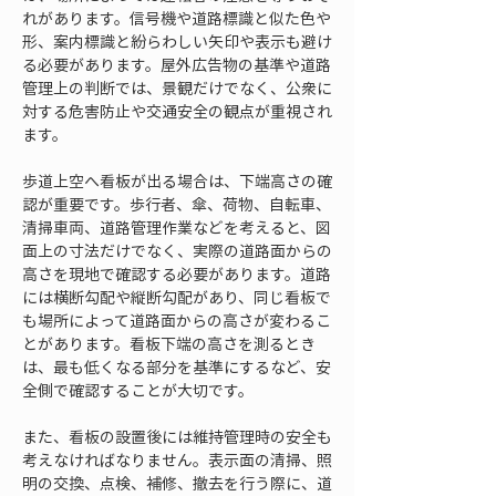
れがあります。信号機や道路標識と似た色や
形、案内標識と紛らわしい矢印や表示も避け
る必要があります。屋外広告物の基準や道路
管理上の判断では、景観だけでなく、公衆に
対する危害防止や交通安全の観点が重視され
ます。
歩道上空へ看板が出る場合は、下端高さの確
認が重要です。歩行者、傘、荷物、自転車、
清掃車両、道路管理作業などを考えると、図
面上の寸法だけでなく、実際の道路面からの
高さを現地で確認する必要があります。道路
には横断勾配や縦断勾配があり、同じ看板で
も場所によって道路面からの高さが変わるこ
とがあります。看板下端の高さを測るとき
は、最も低くなる部分を基準にするなど、安
全側で確認することが大切です。
また、看板の設置後には維持管理時の安全も
考えなければなりません。表示面の清掃、照
明の交換、点検、補修、撤去を行う際に、道