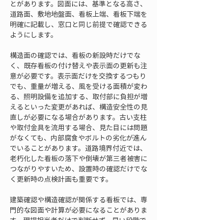
とがあります。図面には、基準となる高さ、
道路面、敷地地盤面、看板上端、看板下端を
明確に記載し、窓口と同じ前提で確認できる
ようにします。
構造面の確認では、看板の新設時だけでな
く、既存看板の付け替えや表示面の更新も注
意が必要です。表示面だけを交換するつもり
でも、重量が増える、風を受ける面積が変わ
る、照明設備を追加する、取付部に負担が増
えるといった変更があれば、構造安全性の見
直しが必要になる場合があります。古い支柱
や取付金具を流用する場合、見た目には問題
がなくても、内部腐食やボルトの劣化が進ん
でいることがあります。道路境界付近では、
老朽化した看板の落下や倒壊が第三者被害に
つながりやすいため、設置時の確認だけでな
く更新時の点検計画も重要です。
建築確認や構造確認が関係する看板では、専
門的な図面や計算が必要になることがありま