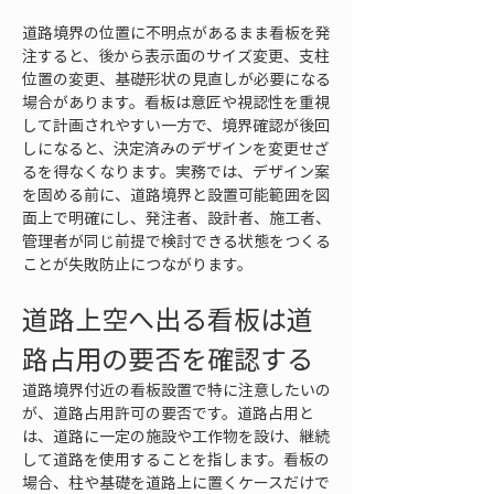
道路境界の位置に不明点があるまま看板を発
注すると、後から表示面のサイズ変更、支柱
位置の変更、基礎形状の見直しが必要になる
場合があります。看板は意匠や視認性を重視
して計画されやすい一方で、境界確認が後回
しになると、決定済みのデザインを変更せざ
るを得なくなります。実務では、デザイン案
を固める前に、道路境界と設置可能範囲を図
面上で明確にし、発注者、設計者、施工者、
管理者が同じ前提で検討できる状態をつくる
ことが失敗防止につながります。
道路上空へ出る看板は道
路占用の要否を確認する
道路境界付近の看板設置で特に注意したいの
が、道路占用許可の要否です。道路占用と
は、道路に一定の施設や工作物を設け、継続
して道路を使用することを指します。看板の
場合、柱や基礎を道路上に置くケースだけで