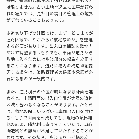
縁石、側溝の端部が必ず道路境界そのものと
は限りません。古い土地や過去に工事が行わ
れた場所では、見た目の境目と管理上の境界
がずれていることもあります。
歩道切り下げの計画では、まず「どこまでが
道路区域で、どこからが敷地なのか」を整理
する必要があります。出入口の舗装を敷地内
だけで調整するつもりでも、車両が道路から
敷地に入るためには歩道部分の構造を変更す
ることになります。道路区域内の構造物を変
更する場合は、道路管理者の確認や承認が必
要になるのが一般的です。
また、道路境界の位置が曖昧なまま計画を進
めると、申請図面の出入口位置が実際の道路
区域と合わなくなることがあります。たとえ
ば、敷地の間口いっぱいに車両出入口を設け
るつもりで図面を作成しても、現地の境界確
認の結果、隣地側に寄りすぎていたり、既存
構造物との離隔が不足していたりすることが
あります。その場合、歩道切り下げ幅の変