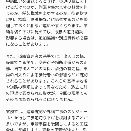
申請区分を確認するときは、歩道の縁石を下
げるだけなのか、側溝や集水ますの移設を伴
うのか、舗装構成を変更するのか、街路樹や
照明、標識、防護柵などに影響するのかを整
理しておくと相談が進めやすくなります。単
純な切り下げに見えても、既存の道路施設に
影響する場合は、追加協議や別途資料が必要
になることがあります。
また、道路管理者の基準では、出入口の幅、
設置できる箇所、交差点や横断歩道からの距
離、既存出入口との関係、歩道の有効幅、車
両の出入りによる歩行者への影響などが確認
されることがあります。これらの基準は地域
や道路の種類によって異なるため、過去に別
の現場で認められた形状が、今回の現場でも
そのまま認められるとは限りません。
実務では、建築確認や外構工事のスケジュー
ルと並行して歩道切り下げを検討することが
多いですが、申請準備を後回しにすると工程
全体に影響します。建物の配置が決まり、駐