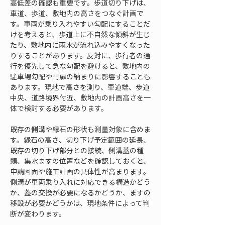
高低差の確認も重要です。歩道切り下げは、
車道、歩道、敷地内の高さをつなぐ計画で
す。車両が乗り入れやすい勾配にすることだ
けを考えると、歩道上に不自然な傾斜が生じ
たり、敷地内に雨水が流れ込みやすくなった
りすることがあります。反対に、歩行者の通
行を優先して急な勾配を避けると、敷地内の
駐車場勾配や門扉の納まりに影響することも
あります。現地で高さを測り、車道端、歩道
中央、道路境界付近、敷地内の計画高さを一
体で検討する必要があります。
既存の側溝や縁石の形状も測量対象に含めま
す。縁石の高さ、切り下げ予定範囲の延長、
既存の切り下げ部分との接続、側溝蓋の種
類、集水ますの位置などを確認しておくと、
申請図面や施工計画の具体性が高まります。
側溝が車両乗り入れに対応できる構造かどう
か、蓋の交換が必要になるかどうか、ますの
移設が必要かどうかは、現地条件によって判
断が変わります。