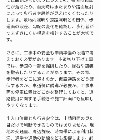
では問題がないように見えても、夜間は視認
性が落ちたり、雨天時は水たまりや路面反射
によって歩行者や段差が見えにくくなったり
します。敷地内照明や道路照明との関係、歩
道面の段差、勾配の変化を確認し、歩行者が
つまずきにくい構造を検討することが大切で
す。
さらに、工事中の安全も申請準備の段階で考
えておく必要があります。歩道切り下げ工事
では、歩道の一部を掘削したり、縁石や舗装
を撤去したりすることがあります。その間、
歩行者をどこに通すのか、仮設通路をどう確
保するのか、車道側に誘導が必要か、工事車
両の停車位置はどこかを整理しておくと、道
路使用に関する手続きや施工計画にも反映し
やすくなります。
出入口位置と歩行者安全は、申請図面の見た
目だけで判断できるものではありません。現
地の交通量、周辺施設、時間帯による利用状
況、通学や通勤の動線なども影響します。必