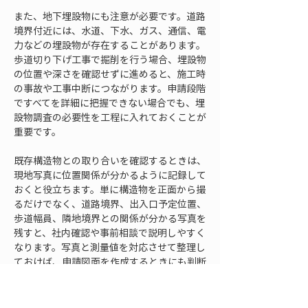
また、地下埋設物にも注意が必要です。道路
境界付近には、水道、下水、ガス、通信、電
力などの埋設物が存在することがあります。
歩道切り下げ工事で掘削を行う場合、埋設物
の位置や深さを確認せずに進めると、施工時
の事故や工事中断につながります。申請段階
ですべてを詳細に把握できない場合でも、埋
設物調査の必要性を工程に入れておくことが
重要です。
既存構造物との取り合いを確認するときは、
現地写真に位置関係が分かるように記録して
おくと役立ちます。単に構造物を正面から撮
るだけでなく、道路境界、出入口予定位置、
歩道幅員、隣地境界との関係が分かる写真を
残すと、社内確認や事前相談で説明しやすく
なります。写真と測量値を対応させて整理し
ておけば、申請図面を作成するときにも判断
の根拠が明確になります。
歩道切り下げの失敗は、工事そのものより