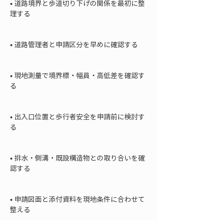
• 
道路境界と歩道切り下げの関係を最初に整
理する

• 
道路管理者と申請区分を早めに確認する

• 
現地測量で境界標・幅員・高低差を確認す
る

• 
出入口位置と歩行者安全を申請前に検討す
る

• 
排水・側溝・既設構造物との取り合いを確
認する

• 
申請図面と添付資料を現地条件に合わせて
整える
