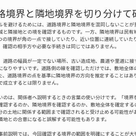
道路境界と隣地境界を切り分けて
ルを避けるためには、道路境界と隣地境界を混同しないことが
域と隣接地との境を確認するものです。一方、隣地境界は民有
つの境界が角の一点で接していたり、近い位置に連続していた
、確認の相手方や必要な手続きは同じではありません。
、道路の幅員が一定でない場所、古い造成地、農道や里道に接
になりやすいです。道路側の線を確認しただけでは、敷地全体
た、道路境界の点を基準に隣地境界の方向を推定することはあ
で成立するとは限りません。
いのは、関係者へ説明するときの言葉の使い分けです。「境界
確認するのか、隣地境界を確認するのか、敷地全体を確定する
分の土地に関係する範囲まで確認されると受け止める可能性が
隣地との合意になると誤解する可能性もあります。
事前説明では、今回確認する境界の範囲を明確にすることが大