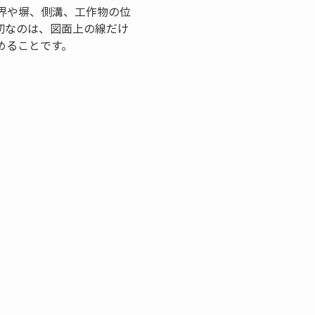
界や塀、側溝、工作物の位
切なのは、図面上の線だけ
めることです。