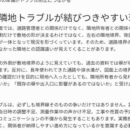
めの準備がトラブル防止につながる
隣地トラブルが結びつきやすい
面では、道路管理者との関係だけでなく、隣地所有者との関係
側だけで敷地の形が決まるわけではなく、左右の隣地境界、背
が一体となって現況を形づくっています。そのため、道路境界
なかった隣地との認識違いが見えてくることがあります。
の外側が敷地境界のように見えていても、過去の資料では塀が
ます。反対に、長年使われてきた通路や排水溝が、図面上の境
の確認だけを目的に現地へ入ったとしても、隣地所有者から見
いか」「既存の塀や出入口に影響があるのではないか」と受け
ブルは、必ずしも境界線そのものの争いだけではありません。
会日時の調整不足、測量作業中の声かけ不足、工事や売買の予
コミュニケーションの不備から発生することもあります。実務
く、関係者が納得しやすい進め方になっているかを意識する必