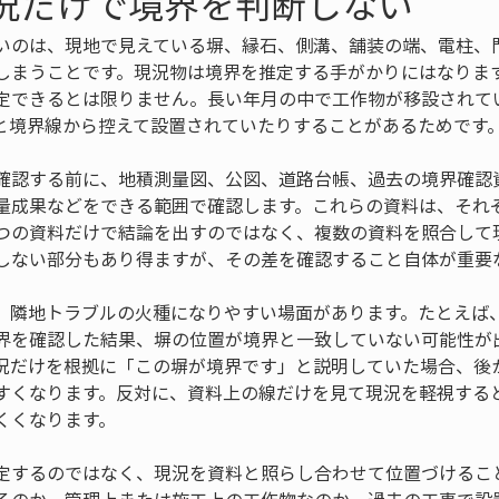
現況だけで境界を判断しない
いのは、現地で見えている塀、縁石、側溝、舗装の端、電柱、
しまうことです。現況物は境界を推定する手がかりにはなりま
定できるとは限りません。長い年月の中で工作物が移設されて
と境界線から控えて設置されていたりすることがあるためです
確認する前に、地積測量図、公図、道路台帳、過去の境界確認
量成果などをできる範囲で確認します。これらの資料は、それ
つの資料だけで結論を出すのではなく、複数の資料を照合して
しない部分もあり得ますが、その差を確認すること自体が重要
、隣地トラブルの火種になりやすい場面があります。たとえば
界を確認した結果、塀の位置が境界と一致していない可能性が
況だけを根拠に「この塀が境界です」と説明していた場合、後
すくなります。反対に、資料上の線だけを見て現況を軽視する
くくなります。
定するのではなく、現況を資料と照らし合わせて位置づけるこ