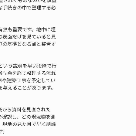
置されたものなのかを慎重
な手続きの中で整理する必
有無も重要です。地中に埋
の表面だけを見ていると見
辺の基準となる点と整合す
という説明を早い段階で行
者立会を経て整理する流れ
事や建築工事を予定してい
を与えることがあります。
後から資料を見直された
を確認し、どの現況物を測
。現地の見た目で早く結論
す。