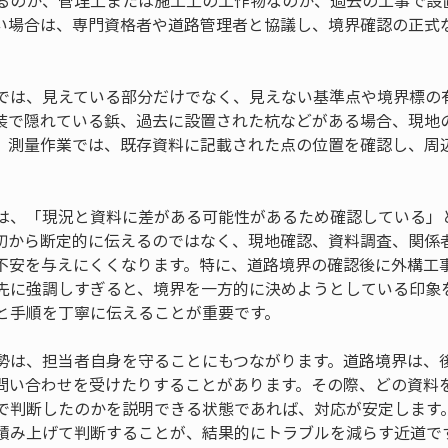
るのか、管理上または施工上の工作物なのか、過去の工事で設
い場合は、専門資格者や道路管理者と協議し、境界確認の正式
では、見えている部分だけでなく、見えない基準点や境界標の
装で隠れている鋲、過去に設置された杭などがある場合、現地
。測量作業では、既存資料に記載された点の位置を確認し、周
は、「現況と資料に差がある可能性があるため確認している」
初から断定的に伝えるのではなく、現地確認、資料調査、関係
不安を与えにくくなります。特に、道路境界の確認後に外構工
先に強調しすぎると、境界を一方的に決めようとしている印象
と手順を丁寧に伝えることが重要です。
勢は、担当者自身を守ることにもつながります。道路境界は、
問い合わせを受けたりすることがあります。その際、どの資料
で判断したのかを説明できる状態であれば、対応が安定します
積み上げて判断することが、結果的にトラブルを減らす近道で