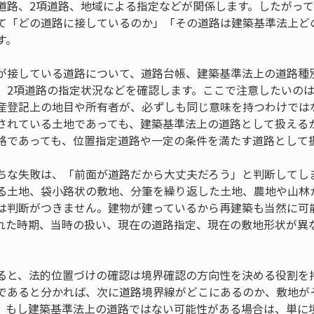
道路、2項道路、地域による指定などが関係します。したがっ
て「どの道路に接しているのか」「その道路は建築基準法上ど
す。
が接している道路について、道路台帳、建築基準法上の道路種
、2項道路の指定状況などを確認します。ここで注意したいの
産登記上の地目や所有者が、必ずしも同じ意味を持つわけでは
されている土地であっても、建築基準法上の道路として扱える
路であっても、位置指定道路や一定の条件を満たす道路として
ちな失敗は、「前面が道路だから大丈夫だろう」と判断してし
る土地、袋小路状の敷地、分筆を繰り返した土地、農地や山林
は判断がつきません。建物が建っているから再建築も当然に可
れた時期、当時の扱い、現在の道路指定、現在の敷地形状が異
ると、法的位置づけの確認は境界確認の方向性を決める役割を
であると分かれば、次に道路境界線がどこにあるのか、敷地が
。もし建築基準法上の道路ではない可能性がある場合は、単に