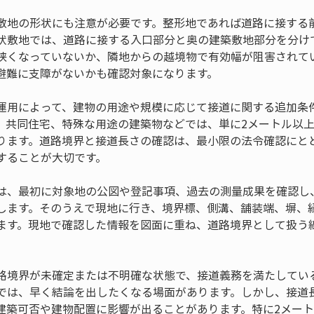
敷地の形状にも注意が必要です。整形地であれば道路に接する
状敷地では、道路に接する入口部分と奥の建築敷地部分を分け
狭くなっていないか、隣地からの越境物で有効幅が阻害されて
避難に支障がないかも確認対象になります。
運用によって、建物の用途や規模に応じて接道に関する追加条
、共同住宅、特殊な用途の建築物などでは、単に2メートル以
ります。道路境界と接道長さの確認は、最小限の法令確認にと
することが大切です。
は、最初に対象地の公図や登記事項、過去の測量成果を確認し
します。そのうえで現地に行き、境界標、側溝、舗装端、塀、
ます。現地で確認した情報を図面に重ね、道路境界として扱う
路境界が未確定または不明確な状態で、接道義務を満たしてい
では、早く結論を出したくなる場面があります。しかし、接道
建築可否や建物配置に影響が出ることがあります。特に2メー