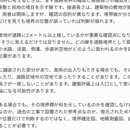
同時に考えるときは、まず道路境界の確認と接道長さの確認を
路敷と民地の境目を示す線です。接道長さは、建築物の敷地が
。両者は関係しますが、確認の目的が異なります。境界線が分
だけを見ても境界の位置が誤っていれば判断が崩れます。
敷地が道路に2メートル以上接しているかが重要な確認点にな
りそうに見えるだけでは足りません。どの線を道路境界として
や水路、法面、側溝、歩道状空地がどのように扱われるのかを
必要があります。
に舗装された部分があり、車両の出入りもできる場合でも、そ
ったり、道路区域外の空地であったりすることがあります。こ
長さが一致しないことがあります。建築計画上は入口として使
論になる可能性があります。
ある場合でも、その境界標が何を示しているのかを確認しなけ
なのか、過去の工事で設置された参考点なのか、復元された点
や位置だけで判断するのではなく、境界確定図、地積測量図、
ることが必要です。