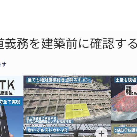
ne
LiDAR
ドローン
360
ソーラー
道義務を建築前に確認する
ます