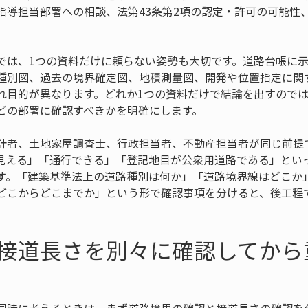
指導担当部署への相談、法第43条第2項の認定・許可の可能性
。
では、1つの資料だけに頼らない姿勢も大切です。道路台帳に
種別図、過去の境界確定図、地積測量図、開発や位置指定に関
れ目的が異なります。どれか1つの資料だけで結論を出すので
どの部署に確認すべきかを明確にします。
計者、土地家屋調査士、行政担当者、不動産担当者が同じ前提
見える」「通行できる」「登記地目が公衆用道路である」とい
す。「建築基準法上の道路種別は何か」「道路境界線はどこか
どこからどこまでか」という形で確認事項を分けると、後工程
接道長さを別々に確認してから