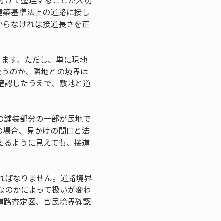
分けて整理することが大切
建築基準法上の道路に接し
からなければ接道長さを正
ります。ただし、単に現地
扱うのか、隣地との境界は
確認したうえで、敷地と道
の舗装部分の一部が民地で
の場合、見かけの間口と法
えるように見えても、接道
ればなりません。道路境界
なのかによって扱いが変わ
道路査定図、官民境界確認