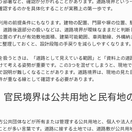
う部署など、確認が分かれることがあります。道路境界という
確認するのかを具体化することが実務上の第一歩です。
利用の前提条件にもなります。建物の配置、門扉や塀の位置、
、道路後退部分の扱いなどは、道路境界が曖昧なままだと判断
位置のずれが有効敷地面積、建築可能範囲、車両動線、外構納
に整理しておくと、設計段階の手戻りを減らしやすくなります
を扱うときは、「道路として見えている範囲」と「資料上の道
けて考える姿勢が重要です。この3つを混ぜてしまうと、現地
で説明が難しくなることがあります。道路境界は、現地の見た
件が重なる線として確認する必要があります。
：官民境界は公共用地と民有地
方公共団体などが所有または管理する公共用地と、個人や法人
ことが多い言葉です。道路に接する土地では、道路敷が公共用