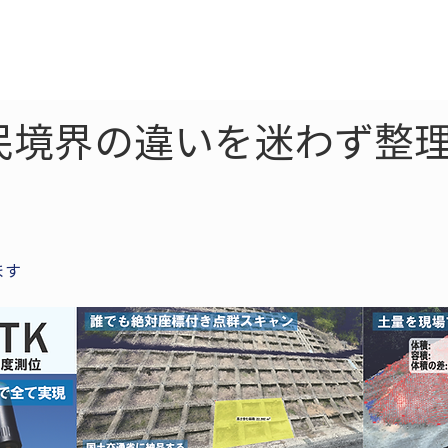
ne
LiDAR
ドローン
360
ソーラー
民境界の違いを迷わず整理
ます