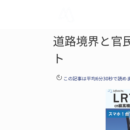
LRTK
Pho
道路境界と官
ト
この記事は平均6分30秒で読め