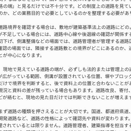
路の端」と見るだけでは不十分です。どの制度上の道路を見て
のか、どの業務目的で必要としているのかを整理する必要があ
道路境界を確認する場合は、敷地が建築基準法上の道路にどの
が不足している場合には、道路中心線や後退線の確認が関係す
切下げ、側溝整備などの場面では、道路管理者が管理する道路
確認の場面では、隣接する道路敷との境界がどこにあるのか、
とが中心になります。
、現地で見えている道路の端が、必ずしも法的または管理上の
が広がっている範囲、側溝が設置されている位置、塀やブロッ
だけで境界を判断すると、後で資料上の位置と合わないことが
現況と資料の差が残っている場合もあります。道路改良、寄付
どが絡むと、現地の見た目だけでは判断できないことが増えま
まず道路の種類を押さえることが大切です。国道、都道府県道
開発道路など、道路の性格によって確認先や資料が変わります
理されているとは限りません。道路管理者、建築指導を担当す