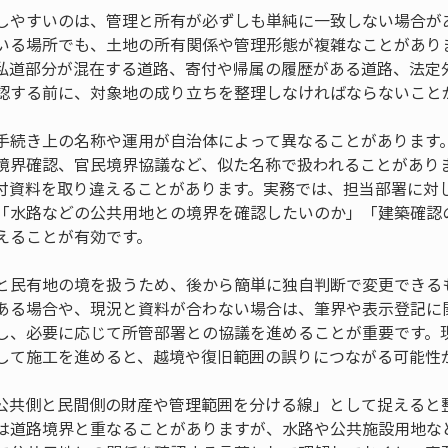
しやすいのは、管理と所有が必ずしも単純に一致しない場合が
いる場所でも、土地の所有関係や管理形態が複雑なことがあり
私道部分が混在する道路、寄付や帰属の履歴がある道路、法定
認する前に、対象地の成り立ちを整理しなければならないこと
手続き上の名称や運用が自治体によって異なることがあります
境界確認、官民境界協議など、似た名称で扱われることがあり
付資料を取り違えることがあります。実務では、担当部署に対
「水路などの公共用地との境界を確認したいのか」「建築確認
えることが有効です。
と民有地の境を扱うため、後から簡単に独自判断で変更できる
ある場合や、現況と資料が合わない場合は、筆界や表示登記に
し、必要に応じて所管部署との協議を進めることが重要です。
して施工を進めると、越境や復旧範囲の誤りにつながる可能性
公共側と民間側の財産や管理範囲を分ける線」として捉えると
は道路境界と重なることがありますが、水路や公共施設用地な