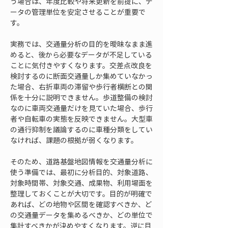
う場合は、年度比較や将来更新を前提に、デ
ータの管理単位を安定させることが重要で
す。
実務では、交通量分析の目的を曖昧なまま進
めると、後から必要なデータが不足している
ことに気付きやすくなります。交差点改良を
検討するのに断面交通量しか集めていなかっ
た場合、右折車両の滞留や歩行者横断との関
係を十分に説明できません。歩道整備の検討
なのに車両交通量だけを見ていた場合、歩行
者や自転車の実態を反映できません。大型車
の通行抑制を議論するのに車種分類をしてい
なければ、課題の根拠が弱くなります。
そのため、道路基盤地図情報を交通量分析に
使う準備では、最初に分析目的、対象道路、
対象時間帯、対象交通、成果物、利用場面を
整理しておくことが大切です。目的が明確で
あれば、どの地物や区間を確認すべきか、ど
の交通量データを集めるべきか、どの単位で
集計すべきかが決めやすくなります。逆に目