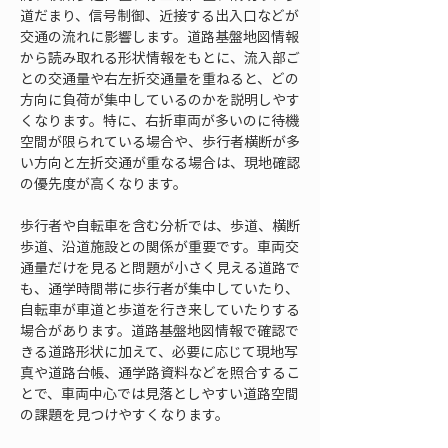
道だまり、信号制御、近接する出入口などが
交通の流れに影響します。道路基盤地図情報
から読み取れる形状情報をもとに、流入部ご
との交通量や右左折交通量を重ねると、どの
方向に負荷が集中しているのかを説明しやす
くなります。特に、右折車両が多いのに待機
空間が限られている場合や、歩行者横断が多
い方向と左折交通が重なる場合は、現地確認
の優先度が高くなります。
歩行者や自転車を含む分析では、歩道、横断
歩道、沿道施設との関係が重要です。車両交
通量だけを見ると問題が小さく見える道路で
も、通学時間帯に歩行者が集中していたり、
自転車が車道と歩道を行き来していたりする
場合があります。道路基盤地図情報で確認で
きる道路形状に加えて、必要に応じて現地写
真や道路台帳、通学路資料などを照合するこ
とで、車両中心では見落としやすい道路空間
の課題を見つけやすくなります。