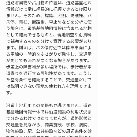
道路附属物や占用物の位置は、道路基盤地図
情報だけで常に網羅的に把握できるとは限り
ません。そのため、標識、照明、防護柵、バ
ス停、電柱、街路樹、車止めなどを分析に使
う場合は、道路基盤地図情報に含まれる地物
として確認できるものと、現地調査や別資料
で補完するものを分けて管理する必要があり
ます。例えば、バス停付近では停車車両によ
る車線の一時的なふさがりが発生し、交通量
が同じでも流れが悪くなる場合があります。
歩道上の障害物が多い場所では、歩行者が車
道寄りを通行する可能性があります。こうし
た空間条件を確認することで、交通量だけで
は説明できない現地の使われ方を理解できま
す。
沿道土地利用との関係も見逃せません。道路
基盤地図情報単体では沿道施設の利用状況ま
で分かるわけではありませんが、道路形状と
交通量を見ながら、商業施設、学校、病院、
物流施設、駅、公共施設などの周辺条件を確