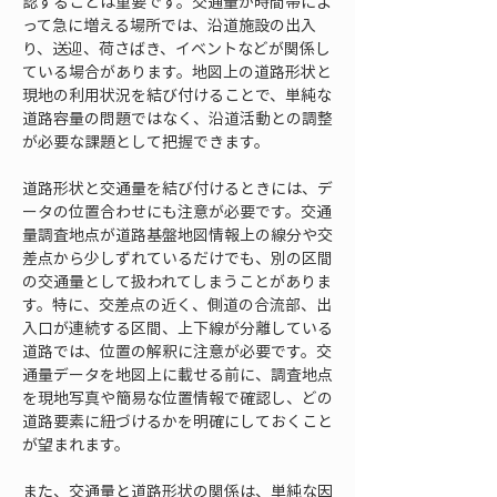
認することは重要です。交通量が時間帯によ
って急に増える場所では、沿道施設の出入
り、送迎、荷さばき、イベントなどが関係し
ている場合があります。地図上の道路形状と
現地の利用状況を結び付けることで、単純な
道路容量の問題ではなく、沿道活動との調整
が必要な課題として把握できます。
道路形状と交通量を結び付けるときには、デ
ータの位置合わせにも注意が必要です。交通
量調査地点が道路基盤地図情報上の線分や交
差点から少しずれているだけでも、別の区間
の交通量として扱われてしまうことがありま
す。特に、交差点の近く、側道の合流部、出
入口が連続する区間、上下線が分離している
道路では、位置の解釈に注意が必要です。交
通量データを地図上に載せる前に、調査地点
を現地写真や簡易な位置情報で確認し、どの
道路要素に紐づけるかを明確にしておくこと
が望まれます。
また、交通量と道路形状の関係は、単純な因