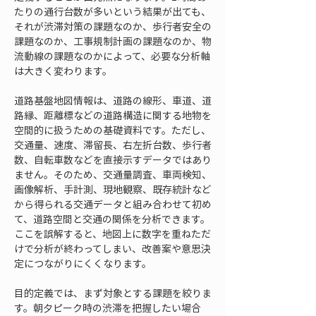
たりの通行台数が多いという結果が出ても、
それが渋滞対策の課題なのか、歩行者安全の
課題なのか、工事規制計画の課題なのか、物
流動線の課題なのかによって、必要な分析軸
は大きく変わります。
道路基盤地図情報は、道路の線形、車道、道
路縁、距離標などの道路構造に関する地物を
空間的に扱うための基礎資料です。ただし、
交通量、速度、滞留長、右左折台数、歩行者
数、自転車数などを直接示すデータではあり
ません。そのため、交通量調査、車両検知、
画像解析、手計測、現地観察、既存統計など
から得られる交通データと組み合わせて初め
て、道路空間と交通の関係を分析できます。
ここを誤解すると、地図上に数字を重ねただ
けで分析が終わってしまい、改善案や意思決
定につながりにくくなります。
目的定義では、まず対象とする課題を絞りま
す。朝夕ピーク時の渋滞を把握したい場合