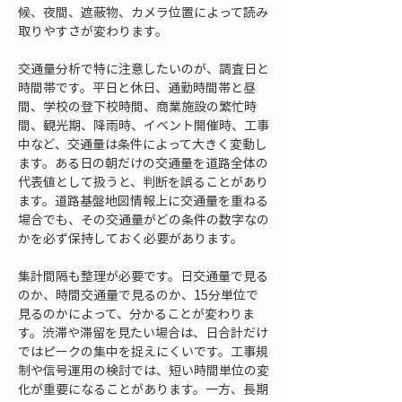
候、夜間、遮蔽物、カメラ位置によって読み
取りやすさが変わります。
交通量分析で特に注意したいのが、調査日と
時間帯です。平日と休日、通勤時間帯と昼
間、学校の登下校時間、商業施設の繁忙時
間、観光期、降雨時、イベント開催時、工事
中など、交通量は条件によって大きく変動し
ます。ある日の朝だけの交通量を道路全体の
代表値として扱うと、判断を誤ることがあり
ます。道路基盤地図情報上に交通量を重ねる
場合でも、その交通量がどの条件の数字なの
かを必ず保持しておく必要があります。
集計間隔も整理が必要です。日交通量で見る
のか、時間交通量で見るのか、15分単位で
見るのかによって、分かることが変わりま
す。渋滞や滞留を見たい場合は、日合計だけ
ではピークの集中を捉えにくいです。工事規
制や信号運用の検討では、短い時間単位の変
化が重要になることがあります。一方、長期