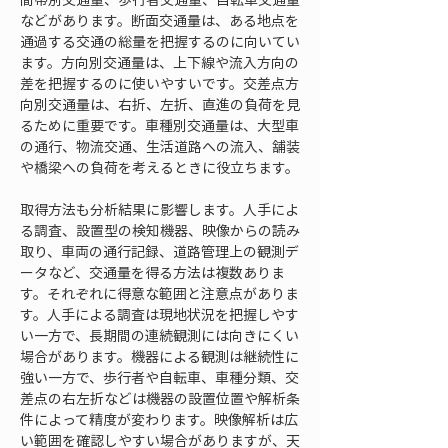
などがあります。断面交通量は、ある地点を
通過する交通の総量を把握するのに向いてい
ます。方向別交通量は、上下線や流入方向の
差を把握するのに使いやすいです。交差点方
向別交通量は、右折、左折、直進の負荷を見
るために重要です。車種別交通量は、大型車
の通行、物流交通、生活道路への流入、舗装
や橋梁への負荷を考えるときに役立ちます。
取得方法も分析結果に影響します。人手によ
る調査、設置型の検知機器、映像からの読み
取り、車両の通行記録、道路管理上の観測デ
ータなど、交通量を得る方法は複数ありま
す。それぞれに得意な範囲と注意点がありま
す。人手による調査は現地状況を把握しやす
い一方で、長期間の連続観測には向きにくい
場合があります。機器による観測は継続性に
強い一方で、歩行者や自転車、車種分類、交
差点の右左折などは機器の設置位置や解析条
件によって精度が変わります。映像解析は広
い範囲を確認しやすい場合がありますが、天