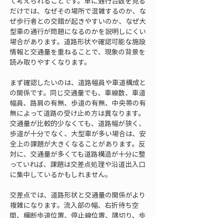
て考えられることです。単に通行台数を見る
だけでは、なぜその場所で混雑するのか、な
ぜ歩行者との交錯が起きやすいのか、なぜ大
型車の通行が問題になるのかを説明しにくい
場合があります。道路形状や確認可能な施設
情報と交通量を重ねることで、現象の背景を
読み取りやすくなります。
まず確認したいのは、道路幅員や車道構成と
の関係です。同じ交通量でも、車線数、車道
幅員、路肩の有無、歩道の有無、中央帯の有
無によって道路の受け止め方は異なります。
交通量が比較的少なくても、道路幅が狭く、
歩道が十分でなく、大型車が多い場合は、安
全上の課題が大きくなることがあります。反
対に、交通量が多くても道路構造が十分に整
っていれば、課題は交差点処理や沿道出入口
に集中しているかもしれません。
交差点では、道路形状と交通量の関係がより
複雑になります。流入部の幅、右折待ち空
間、横断歩道位置、停止線位置、隅切り、歩