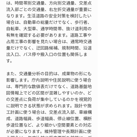
は、時間帯別交通量、方向別交通量、交差点
流入部ごとの交通量、右左折交通量が重要に
なります。生活道路の安全対策を検討したい
場合は、自動車の総量だけでなく、歩行者、
自転車、大型車、通学時間帯、抜け道利用の
有無を確認する必要があります。道路工事や
占用工事の影響を見たい場合は、通常時交通
量だけでなく、迂回路候補、規制時間、沿道
出入口、バス停や搬入口の位置も関係しま
す。
また、交通量分析の目的は、成果物の形にも
影響します。庁内説明や住民説明に使う場合
は、専門的な数値表だけでなく、道路基盤地
図情報上でどの区間が混雑しやすいのか、ど
の交差点に負荷が集中しているのかを視覚的
に説明できる状態が求められます。設計や施
工計画に使う場合は、交差点流入部、車線構
成、道路幅員、歩道幅員、停止線位置、横断
歩道位置など、より細かい空間要素との対応
が必要になります。維持管理や長期計画に使