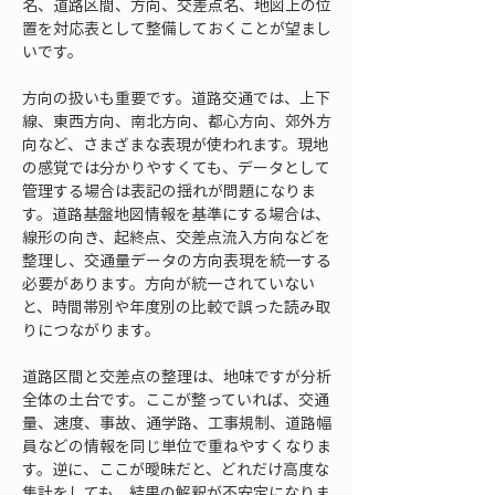
名、道路区間、方向、交差点名、地図上の位
置を対応表として整備しておくことが望まし
いです。
方向の扱いも重要です。道路交通では、上下
線、東西方向、南北方向、都心方向、郊外方
向など、さまざまな表現が使われます。現地
の感覚では分かりやすくても、データとして
管理する場合は表記の揺れが問題になりま
す。道路基盤地図情報を基準にする場合は、
線形の向き、起終点、交差点流入方向などを
整理し、交通量データの方向表現を統一する
必要があります。方向が統一されていない
と、時間帯別や年度別の比較で誤った読み取
りにつながります。
道路区間と交差点の整理は、地味ですが分析
全体の土台です。ここが整っていれば、交通
量、速度、事故、通学路、工事規制、道路幅
員などの情報を同じ単位で重ねやすくなりま
す。逆に、ここが曖昧だと、どれだけ高度な
集計をしても、結果の解釈が不安定になりま