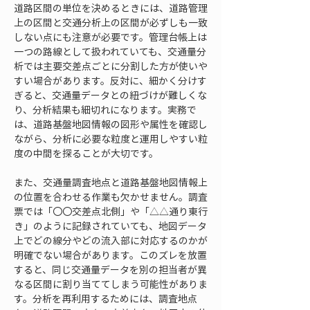
道路区間の単位を決めるときには、道路管理
上の区間と交通分析上の区間が必ずしも一致
しない点にも注意が必要です。管理台帳上は
一つの路線として扱われていても、交通量分
析では主要交差点ごとに分割した方が使いや
すい場合があります。反対に、細かく分けす
ぎると、交通量データとの紐づけが難しくな
り、分析結果も細切れになります。実務で
は、道路基盤地図情報の図形や属性を確認し
ながら、分析に必要な粒度と運用しやすい粒
度の中間を探ることが大切です。
また、交通量調査地点と道路基盤地図情報上
の位置を合わせる作業も欠かせません。調査
票では「〇〇交差点北側」や「△△通り東行
き」のように記録されていても、地図データ
上でどの線分やどの流入部に対応するのかが
明確でない場合があります。このズレを放置
すると、同じ交通量データを別の担当者が異
なる区間に割り当ててしまう可能性がありま
す。分析を再利用するためには、調査地点