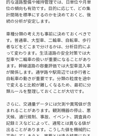
的な道路整備や維持管理では、日単位や月単
位の傾向も有効です。目的に応じて、どの集
計間隔を標準にするのかを決めておくと、後
続の分析が安定します。
車種分類の考え方も事前に決めておくべきで
す。普通車、大型車、二輪車、自転車、歩行
者などをどこまで分けるかは、分析目的によ
って変わります。生活道路の安全対策では大
型車や二輪車の扱いが重要になることがあり
ます。幹線道路の容量評価では大型車混入率
が関係します。通学路や駅周辺では歩行者と
自転車の動きが重要です。分類の粒度を途中
で変えると比較が難しくなるため、最初に分
類ルールを整理しておくことが大切です。
さらに、交通量データには欠測や異常値が含
まれることがあります。観測機器の停止、悪
天候、通行規制、事故、イベント、調査員の
記録ミスなどによって、通常とは異なる値が
出ることがあります。こうした値を機械的に
平均してしまうと、実態とは違う結果になる