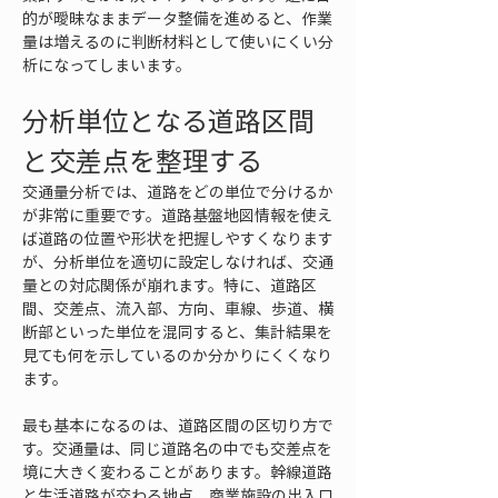
的が曖昧なままデータ整備を進めると、作業
量は増えるのに判断材料として使いにくい分
析になってしまいます。
分析単位となる道路区間
と交差点を整理する
交通量分析では、道路をどの単位で分けるか
が非常に重要です。道路基盤地図情報を使え
ば道路の位置や形状を把握しやすくなります
が、分析単位を適切に設定しなければ、交通
量との対応関係が崩れます。特に、道路区
間、交差点、流入部、方向、車線、歩道、横
断部といった単位を混同すると、集計結果を
見ても何を示しているのか分かりにくくなり
ます。
最も基本になるのは、道路区間の区切り方で
す。交通量は、同じ道路名の中でも交差点を
境に大きく変わることがあります。幹線道路
と生活道路が交わる地点、商業施設の出入口