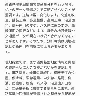
道路基盤地図情報で交通量分析を行う場合、
机上のデータ整備だけで完結させないことが
重要です。道路は常に変化します。交差点改
良、舗装工事、歩道整備、占用工事、沿道開
発、信号運用の変更、バス停位置の変更、車
線運用の変更などにより、過去の地図情報や
交通量データが現在の状況と合わなくなるこ
とがあります。そのため、分析環境は現地確
認と更新運用を前提に整える必要がありま
す。
現地確認では、まず道路基盤地図情報と実際
の道路形状に大きな差がないかを確認しま
す。道路幅員、歩道の連続性、横断歩道の位
置、停止線、車線運用、中央線、路肩、側
溝、防護柵、標識、バス停、沿道出入口な
ど、交通量分析に影響する要素を見ます。道
路基盤地図情報が整備された時点から現地が
変わっている場合、古い形状のまま交通量を
重ねると、分析結果の解釈にズレが生じま
す。