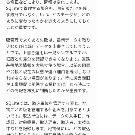
る修正などにより、情報は変化します。
SQLiteで管理する場合も、最新版だけを残
す設計ではなく、いつ、どのデータが、どの
ように変わったのかを追えるようにしておく
ことが重要です。
版管理でよくある失敗は、最新データを取り
込むたびに既存データを上書きしてしまうこ
とです。上書き運用は一見シンプルですが、
旧版との差分を確認できなくなります。道路
基盤地図情報を実務で使う場合、以前の図面
や台帳と現在の状態が違う理由を説明しなけ
ればならない場面があります。特に災害復旧
や工事履歴に関係する業務では、ある時点で
どの情報を根拠に判断したのかが重要です。
SQLiteでは、取込単位を管理する表と、地
物ごとの版を管理する仕組みを用意するとよ
いです。取込単位には、データの入手日、作
成日、対象範囲、取込理由、取込者、変換条
件などを記録します。地物側には、どの取込
単位に属するのか、現在有効な地物なのか、