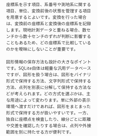
座標系を示す項目、系番号や測地系に関する
項目、単位、変換前後の状態を管理する項目
を用意するとよいです。変換を行った場合
は、変換前の座標系と変換後の座標系を記録
します。現地計測データと重ねる場合、数セ
ンチから数十センチのずれが判断に影響する
こともあるため、どの座標系で比較している
のかを曖昧にしないことが重要です。
図形情報の保存方法も設計の大きなポイント
です。SQLite自体は軽量な汎用データベース
ですが、図形を扱う場合は、図形をバイナリ
形式で保持する方法、文字列形式で保持する
方法、点列を別表に分解して保持する方法な
どが考えられます。どの方式を選ぶかは、主
な用途によって変わります。単に外部の表示
環境へ渡すだけであれば、図形をまとまった
形式で保持する方が扱いやすいです。一方、
独自に座標点を検査したり、線分ごとに距離
や交差を確認したりする場合は、点列や外接
範囲を別に持たせる方が便利です。