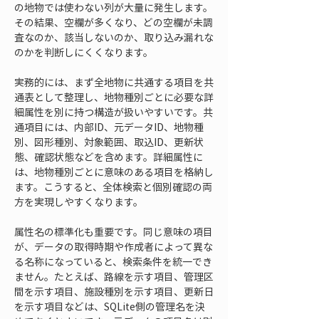
の地物では使わない列が大量に発生します。
その結果、空欄が多くなり、どの空欄が未調
査なのか、該当しないのか、取り込み漏れな
のかを判断しにくくなります。
実務的には、まず全地物に共通する項目を共
通表として整理し、地物種別ごとに必要な詳
細属性を別に持つ構造が扱いやすいです。共
通項目には、内部ID、元データID、地物種
別、図形種別、対象範囲、取込ID、更新状
態、確認状態などを含めます。詳細属性に
は、地物種別ごとに意味のある項目を格納し
ます。こうすると、全体検索と個別確認の両
方を実現しやすくなります。
属性名の標準化も重要です。同じ意味の項目
が、データの取得時期や作成者によって異な
る名称になっていると、検索条件を統一でき
ません。たとえば、路線を示す項目、管理区
間を示す項目、施設種別を示す項目、更新日
を示す項目などは、SQLite側の管理名を決