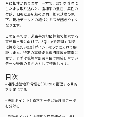
合に相性があります。一方で、設計を曖昧に
したまま取り込むと、座標系の混在、属性の
欠落、旧版と最新版の混同、検索速度の低
下、現地データとの紐づけミスが起きやすく
なります。
この記事では、道路基盤地図情報で検索する
実務担当者に向けて、SQLiteで管理する際
に押さえたい設計ポイントを5つに分けて解
説します。特定の高機能な専門環境を前提に
せず、まずは現場や部署単位で実装しやすい
データ管理の考え方として整理します。
目次
• 
道路基盤地図情報をSQLiteで管理する目的
• 
設計ポイント1 原本データと管理用データ
• 
設計ポイント2 座標系と図形情報を一貫し