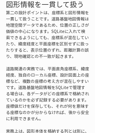
図形情報を一貫して扱う
第二の設計ポイントは、座標系と図形情報を
一貫して扱うことです。道路基盤地図情報は
地理空間データであるため、位置の正しさが
価値の中心になります。SQLiteに入れて検
索できるようにしても、座標系が混在してい
たり、緯度経度と平面座標を区別せずに扱っ
たりすると、表示位置のずれ、距離計算の誤
り、現地確認との不一致が起きます。
道路関連の実務では、平面直角座標系、緯度
経度、独自のローカル座標、設計図面上の座
標など、複数の座標の考え方が混在しやすい
です。道路基盤地図情報をSQLiteで管理す
る場合は、各データがどの座標系で格納され
ているのかを必ず記録する必要があります。
座標値だけを保存しても、それが何を意味す
る座標なのかが分からなければ、後から安全
に利用できません。
実務上は、図形本体を格納する列とは別に、