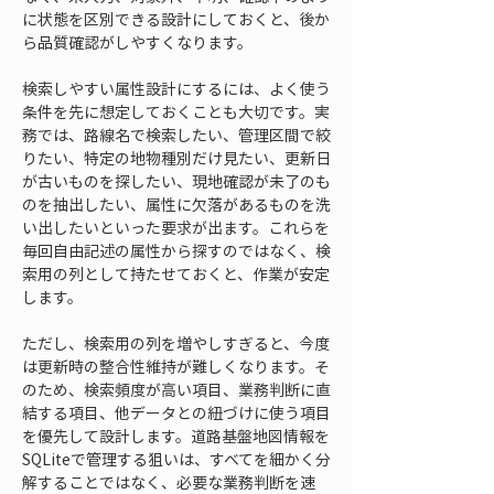
に状態を区別できる設計にしておくと、後か
ら品質確認がしやすくなります。
検索しやすい属性設計にするには、よく使う
条件を先に想定しておくことも大切です。実
務では、路線名で検索したい、管理区間で絞
りたい、特定の地物種別だけ見たい、更新日
が古いものを探したい、現地確認が未了のも
のを抽出したい、属性に欠落があるものを洗
い出したいといった要求が出ます。これらを
毎回自由記述の属性から探すのではなく、検
索用の列として持たせておくと、作業が安定
します。
ただし、検索用の列を増やしすぎると、今度
は更新時の整合性維持が難しくなります。そ
のため、検索頻度が高い項目、業務判断に直
結する項目、他データとの紐づけに使う項目
を優先して設計します。道路基盤地図情報を
SQLiteで管理する狙いは、すべてを細かく分
解することではなく、必要な業務判断を速