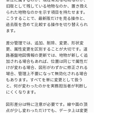
旧版として残している地物なのか、置き換え
られた地物なのかを示す項目を持たせます。
こうすることで、最新版だけを見る操作と、
過去版を含めて比較する操作を切り替えられ
ます。
差分管理では、追加、削除、変更、形状変
更、属性変更を区別することが大切です。道
路基盤地図情報の更新では、地物が新しく追
加される場合もあれば、位置は同じで属性だ
けが変わる場合、図形がわずかに修正される
場合、管理上不要になって無効化される場合
もあります。すべてを単に変更として扱う
と、何が変わったのかを実務担当者が判断し
にくくなります。
図形差分は特に注意が必要です。線や面の頂
点が少し変わっただけでも、データ上は変更
として検出されることがあります。しかし、
実務上意味のある変更なのか、変換処理や丸
め処理による小さな差なのかを見分ける必要