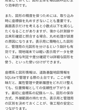
用意しておくと、図形全体を毎回読み込むよ
り効率的です。
また、図形の精度を保つためには、取り込み
時に座標値を丸めすぎないことも重要です。
画面表示だけを考えると小数点以下を減らし
たくなることがありますが、後から計測値や
出来形確認と照合する場合、丸め処理が誤差
の原因になります。表示用に簡略化した図形
と、管理用の元図形を分けるという設計も有
効です。現地端末では軽い表示用データを使
い、正確な判定や差分確認では詳細な図形を
使う、といった使い分けができます。
座標系と図形情報は、道路基盤地図情報を
SQLiteで管理する際の土台です。ここが曖
昧だと、属性管理や更新履歴をどれだけ整え
ても、位置情報としての信頼性が下がりま
す。最初に座標系の記録ルール、図形の保存
方式、外接範囲の持たせ方、表示用と管理用
の区別を決めておくことが、後工程の安定に
つながります。