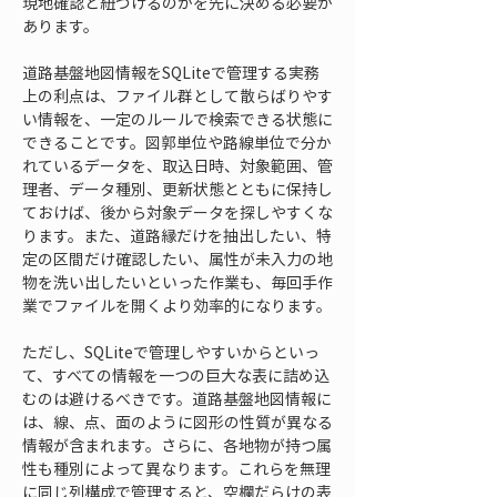
現地確認と紐づけるのかを先に決める必要が
あります。
道路基盤地図情報をSQLiteで管理する実務
上の利点は、ファイル群として散らばりやす
い情報を、一定のルールで検索できる状態に
できることです。図郭単位や路線単位で分か
れているデータを、取込日時、対象範囲、管
理者、データ種別、更新状態とともに保持し
ておけば、後から対象データを探しやすくな
ります。また、道路縁だけを抽出したい、特
定の区間だけ確認したい、属性が未入力の地
物を洗い出したいといった作業も、毎回手作
業でファイルを開くより効率的になります。
ただし、SQLiteで管理しやすいからといっ
て、すべての情報を一つの巨大な表に詰め込
むのは避けるべきです。道路基盤地図情報に
は、線、点、面のように図形の性質が異なる
情報が含まれます。さらに、各地物が持つ属
性も種別によって異なります。これらを無理
に同じ列構成で管理すると、空欄だらけの表