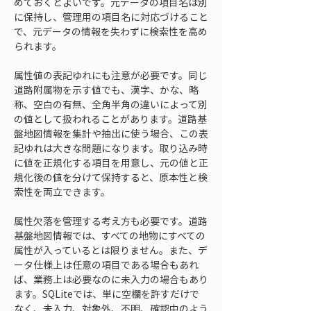
めておくとよいです。元データの項目名は別
に保持し、管理用の項目名に対応づけること
で、元データの情報を失わずに検索性を高め
られます。
属性値の表記ゆれにも注意が必要です。同じ
道路附属物を示す値でも、漢字、かな、略
称、空白の有無、全角半角の違いによって別
の値として扱われることがあります。道路基
盤地図情報を集計や抽出に使う場合、この表
記ゆれは大きな問題になります。取り込み時
に値を正規化する項目を用意し、元の値と正
規化後の値を分けて保持すると、原本性と検
索性を両立できます。
属性欠落を管理する考え方も必要です。道路
基盤地図情報では、すべての地物にすべての
属性が入っているとは限りません。また、デ
ータ仕様上は任意の項目である場合もあれ
ば、業務上は必要なのに未入力の場合もあり
ます。SQLiteでは、単に空欄を許すだけで
なく、未入力、対象外、不明、確認中のよう