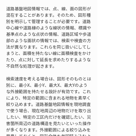
道路基盤地図情報では、点、線、面の図形が
混在することがあります。そのため、図形種
別を明示して管理することが必要です。道路
中心線や道路縁のような線状の情報、標識や
基準点のような点状の情報、道路区域や歩道
部のような面状の情報では、検索や検査の方
法が異なります。これらを同じ扱いにしてし
まうと、面積を持たない線に面積検査をかけ
たり、点に対して延長を求めたりするような
不自然な処理が起きます。
検索速度を考える場合は、図形そのものとは
別に、最小X、最小Y、最大X、最大Yのよう
な外接範囲を持たせる設計が有効です。これ
により、特定の範囲に含まれる地物を素早く
絞り込めます。道路基盤地図情報を現地調査
で使う場合、現在地周辺の地物だけを取り出
したい、特定の工区内だけを確認したい、災
害箇所周辺の道路構造を見たいといった操作
が多くなります。外接範囲による絞り込みを