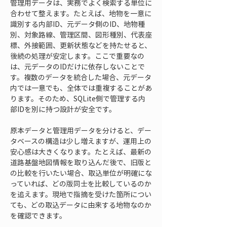
管理用データは、実務でよく検索する単位に
合わせて整えます。たとえば、地物を一意に
識別する内部ID、元データ側のID、地物種
別、対象路線、管理区間、図形種別、代表座
標、外接範囲、更新状態などを持たせると、
後続の処理が安定します。ここで重要なの
は、元データのIDだけに依存しないことで
す。複数のデータを統合した場合、元データ
内では一意でも、全体では重複することがあ
ります。そのため、SQLite側で管理する内
部IDを別に持つ設計が安全です。
原本データと管理用データを分けると、デー
タベースの構造は少し増えますが、運用上の
安心感は大きくなります。たとえば、最新の
道路基盤地図情報を取り込んだ後で、旧版と
の比較を行いたい場合、取込単位が明確にな
っていれば、どの版同士を比較しているのか
を追えます。現地で指摘を受けた箇所につい
ても、どの取込データに由来する地物なのか
を確認できます。