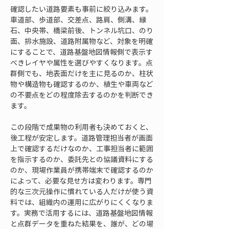
確認したい道路要素も事前に絞り込みます。
車道部、歩道部、交差点、路肩、側溝、縁
石、中央帯、橋梁前後、トンネル坑口、のり
面、排水施設、道路附属物など、対象を明確
にすることで、道路基盤地図情報側で表示す
べきレイヤや属性を選びやすくなります。点
群側でも、地表面だけを主に見るのか、柱状
物や構造物も確認するのか、植生や車両など
の不要点をどの程度除去するのかを判断でき
ます。
この段階で成果物の利用者も決めておくと、
後工程が安定します。道路管理担当者が画面
上で確認するだけなのか、工事担当者に範囲
を指示するのか、委託先との協議資料にする
のか、現場作業員が携帯端末で確認するのか
によって、必要な見せ方は変わります。専門
的な三次元操作に慣れている人だけが使う資
料では、組織内の運用に広がりにくくなりま
す。実務で活用するには、道路基盤地図情報
と点群データを重ねた結果を、誰が、どの場