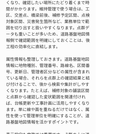
くなり、確認したい場所にたどり着くまで時
間がかかります。維持管理で使う場合は、工
区、交差点、橋梁前後、補修予定区間、点検
対象区間、災害発生箇所など、業務単位で範
囲を切り出すと扱いやすくなります。点群デ
ータも重いことが多いため、道路基盤地図情
報側で確認範囲を明確にしておくことは、後
工程の効率化に直結します。
属性情報も整理しておきます。道路基盤地図
情報に地物種別、管理番号、路線名、区間番
号、更新日、管理者区分などの属性が含まれ
ている場合、それらを点群上の確認結果と結
び付けることで、後から検索や集計がしやす
くなります。たとえば、補修対象の舗装区間
と点群から確認した変状範囲を関連付けれ
ば、台帳更新や工事計画に活用しやすくなり
ます。単に線や面を重ねるだけではなく、属
性を使って管理単位を明確にすることが、道
路基盤地図情報を活かすポイントです。