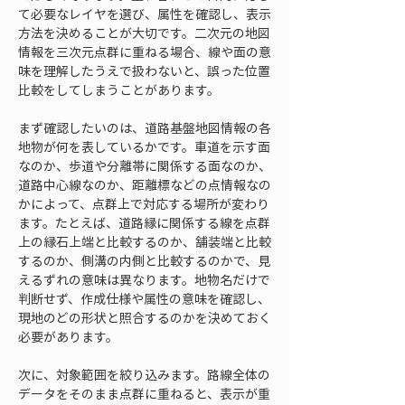
て必要なレイヤを選び、属性を確認し、表示
方法を決めることが大切です。二次元の地図
情報を三次元点群に重ねる場合、線や面の意
味を理解したうえで扱わないと、誤った位置
比較をしてしまうことがあります。
まず確認したいのは、道路基盤地図情報の各
地物が何を表しているかです。車道を示す面
なのか、歩道や分離帯に関係する面なのか、
道路中心線なのか、距離標などの点情報なの
かによって、点群上で対応する場所が変わり
ます。たとえば、道路縁に関係する線を点群
上の縁石上端と比較するのか、舗装端と比較
するのか、側溝の内側と比較するのかで、見
えるずれの意味は異なります。地物名だけで
判断せず、作成仕様や属性の意味を確認し、
現地のどの形状と照合するのかを決めておく
必要があります。
次に、対象範囲を絞り込みます。路線全体の
データをそのまま点群に重ねると、表示が重