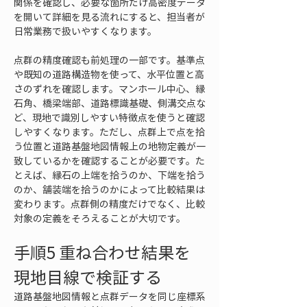
関係を確認し、必要な箇所だけ高密度データ
を開いて詳細を見る流れにすると、担当者が
日常業務で扱いやすくなります。
点群の精度確認も前処理の一部です。基準点
や既知の道路構造物を使って、水平位置と高
さのずれを確認します。マンホール中心、縁
石角、橋梁端部、道路標識基礎、側溝交点な
ど、現地で識別しやすい特徴点を使うと確認
しやすくなります。ただし、点群上で点を拾
う位置と道路基盤地図情報上の地物定義が一
致しているかを確認することが必要です。た
とえば、縁石の上端を拾うのか、下端を拾う
のか、舗装端を拾うのかによって比較結果は
変わります。点群側の精度だけでなく、比較
対象の定義をそろえることが大切です。
手順5 重ね合わせ結果を
現地目線で検証する
道路基盤地図情報と点群データを同じ座標系