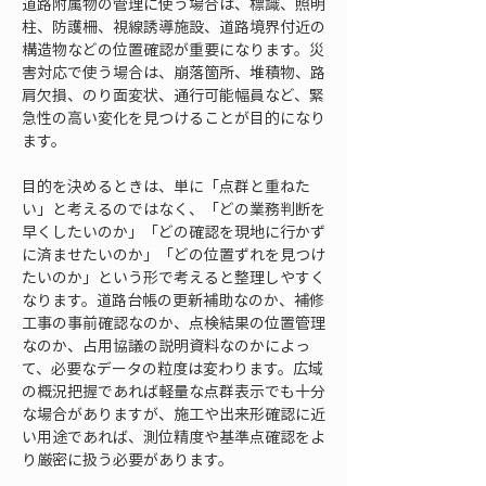
道路附属物の管理に使う場合は、標識、照明
柱、防護柵、視線誘導施設、道路境界付近の
構造物などの位置確認が重要になります。災
害対応で使う場合は、崩落箇所、堆積物、路
肩欠損、のり面変状、通行可能幅員など、緊
急性の高い変化を見つけることが目的になり
ます。
目的を決めるときは、単に「点群と重ねた
い」と考えるのではなく、「どの業務判断を
早くしたいのか」「どの確認を現地に行かず
に済ませたいのか」「どの位置ずれを見つけ
たいのか」という形で考えると整理しやすく
なります。道路台帳の更新補助なのか、補修
工事の事前確認なのか、点検結果の位置管理
なのか、占用協議の説明資料なのかによっ
て、必要なデータの粒度は変わります。広域
の概況把握であれば軽量な点群表示でも十分
な場合がありますが、施工や出来形確認に近
い用途であれば、測位精度や基準点確認をよ
り厳密に扱う必要があります。