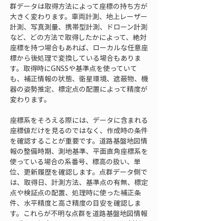
群データは取得方法によって座標の持ち方が
大きく変わります。車両計測、地上レーザー
計測、写真測量、携帯型計測、ドローン計測
など、どの方法で取得したかによって、絶対
座標を持つ場合もあれば、ローカルな任意座
標から後処理で変換している場合もありま
す。取得時にGNSSや基準点を使っていて
も、補正情報の状態、衛星環境、遮蔽物、機
器の姿勢推定、標定点の配置によって精度が
変わります。
座標系をそろえる際には、データに含まれる
座標値だけを見るのではなく、作成時の条件
を確認することが重要です。道路基盤地図情
報の整備時期、測地基準、平面直角座標系を
使っている場合の系番号、標高の扱い、単
位、更新履歴を確認します。点群データ側で
は、取得日、計測方法、基準点の有無、標定
点や検証点の配置、処理時に使った補正条
件、水平精度と高さ精度の目安を確認しま
す。これらが不明な点群を道路基盤地図情報