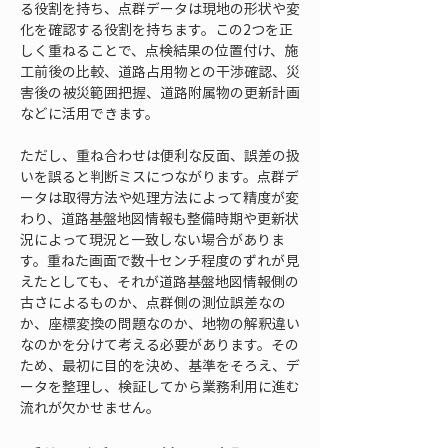
る役割を持ち、点群データは現地の形状や変
化を確認する役割を持ちます。この2つを正
しく重ねることで、点検結果の位置付け、施
工前後の比較、道路占用物との干渉確認、災
害後の被災範囲把握、道路附属物の更新計画
などに活用できます。
ただし、重ね合わせは便利な反面、誤差の扱
いを誤ると判断ミスにつながります。点群デ
ータは取得方法や処理方法によって精度が変
わり、道路基盤地図情報も整備時期や更新状
況によって現況と一致しない場合がありま
す。重ねた画面で数十センチ程度のずれが見
えたとしても、それが道路基盤地図情報側の
古さによるものか、点群側の測位誤差なの
か、座標変換の問題なのか、地物の解釈違い
なのかを分けて考える必要があります。その
ため、最初に目的を決め、基準をそろえ、デ
ータを整理し、検証してから業務利用に進む
流れが欠かせません。