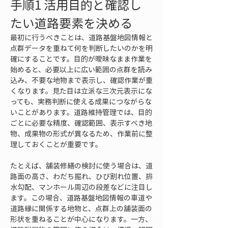
手順1 活用目的と確認し
たい道路要素を決める
最初に行うべきことは、道路基盤地図情報と
点群データを重ねて何を判断したいのかを明
確にすることです。目的が曖昧なまま作業を
始めると、必要以上に広い範囲の点群を読み
込み、不要な地物まで表示し、確認作業が重
くなります。見た目は立派な三次元表示にな
っても、実務判断に使える成果につながらな
いことがあります。道路維持管理では、目的
ごとに必要な精度、確認範囲、表示すべき地
物、成果物の形式が異なるため、作業前に整
理しておくことが重要です。
たとえば、舗装修繕の検討に使う場合は、道
路面の高さ、わだち掘れ、ひび割れ位置、排
水勾配、マンホール周辺の段差などに注目し
ます。この場合、道路基盤地図情報の車道や
道路縁に関係する地物と、点群上の舗装面の
形状を重ねることが中心になります。一方、