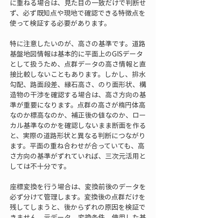
に重ねる場合は、見た目の一致だけで判断せ
ず、必ず既知点や現地で確認できる特徴点を
使って検証する必要があります。
特に注意したいのが、高さの基準です。道路
基盤地図情報は基本的に平面上のGISデータ
として扱うため、点群データの高さ情報と直
接比較しないこともあります。しかし、排水
勾配、路面段差、縁石高さ、のり面形状、構
造物の干渉を確認する場合は、高さ方向の基
準が重要になります。点群の高さが楕円体高
なのか標高なのか、補正後の値なのか、ロー
カル基準なのかを確認しないまま断面を作る
と、実際の道路形状と異なる判断につながり
ます。平面の重ね合わせが合っていても、高
さ方向の基準がずれていれば、三次元活用と
しては不十分です。
座標変換を行う場合は、変換前後のデータを
必ず分けて管理します。変換後の点群だけを
残してしまうと、後からずれの原因を検証で
きません。元データ、変換条件、使用した基