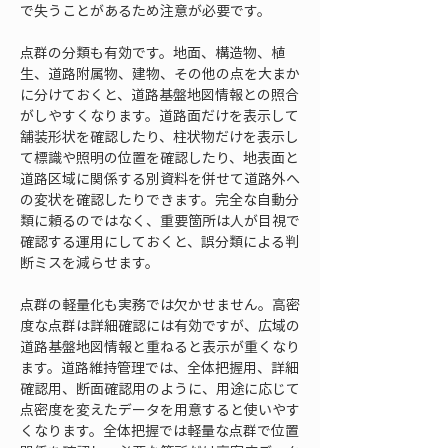
で失うことがあるため注意が必要です。
点群の分類も有効です。地面、構造物、植
生、道路附属物、建物、その他の点を大まか
に分けておくと、道路基盤地図情報との照合
がしやすくなります。道路面だけを表示して
舗装形状を確認したり、柱状物だけを表示し
て標識や照明の位置を確認したり、地表面と
道路区域に関係する別資料を併せて道路外へ
の変状を確認したりできます。完全な自動分
類に頼るのではなく、重要箇所は人が目視で
確認する運用にしておくと、誤分類による判
断ミスを減らせます。
点群の軽量化も実務では欠かせません。高密
度な点群は詳細確認には有効ですが、広域の
道路基盤地図情報と重ねると表示が重くなり
ます。道路維持管理では、全体把握用、詳細
確認用、断面確認用のように、用途に応じて
点密度を変えたデータを用意すると使いやす
くなります。全体把握では軽量な点群で位置