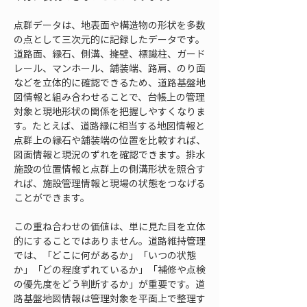
点群データは、地表面や構造物の形状を多数
の点として三次元的に記録したデータです。
道路面、縁石、側溝、擁壁、標識柱、ガード
レール、マンホール、舗装端、路肩、のり面
などを立体的に確認できるため、道路基盤地
図情報と組み合わせることで、台帳上の管理
対象と現地形状の関係を把握しやすくなりま
す。たとえば、道路縁に相当する地図情報と
点群上の縁石や舗装端の位置を比較すれば、
図面情報と現況のずれを確認できます。排水
施設の位置情報と点群上の側溝形状を照合す
れば、施設管理情報と現場の状態をつなげる
ことができます。
この重ね合わせの価値は、単に見た目を立体
的にすることではありません。道路維持管理
では、「どこに何があるか」「いつの状態
か」「どの程度ずれているか」「補修や点検
の優先度をどう判断するか」が重要です。道
路基盤地図情報は管理対象を平面上で整理す