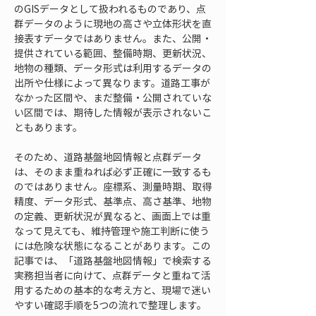
のGISデータとして扱われるものであり、点
群データのように現地の高さや立体形状を直
接表すデータではありません。また、公開・
提供されている範囲、整備時期、更新状況、
地物の種類、データ形式は利用するデータの
出所や仕様によって異なります。道路工事が
なかった区間や、まだ整備・公開されていな
い区間では、期待した情報が表示されないこ
ともあります。
そのため、道路基盤地図情報と点群データ
は、そのまま重ねれば必ず正確に一致するも
のではありません。座標系、測量時期、取得
精度、データ形式、基準点、高さ基準、地物
の定義、更新状況が異なると、画面上では重
なって見えても、維持管理や施工判断に使う
には危険な状態になることがあります。この
記事では、「道路基盤地図情報」で検索する
実務担当者に向けて、点群データと重ねて活
用するための基本的な考え方と、現場で迷い
やすい確認手順を5つの流れで整理します。