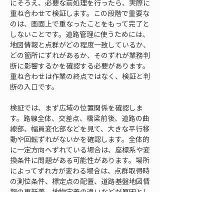
にそろえ、必要な前処理を行ったら、実際に
重ね合わせて検証します。この段階で重要な
のは、画面上で重なったことをもって完了と
しないことです。道路管理に使うためには、
地図情報と点群がどの程度一致しているか、
どの箇所にずれがあるか、そのずれが業務判
断に影響するかを確認する必要があります。
重ね合わせは作業の終点ではなく、検証と判
断の入口です。
検証では、まず広域の位置関係を確認しま
す。路線全体、交差点、橋梁前後、道路の曲
線部、幅員変化部などを見て、大きな平行移
動や回転ずれがないかを確認します。全体的
に一定方向へずれている場合は、座標系や変
換条件に問題がある可能性があります。場所
によってずれ方が変わる場合は、点群取得時
の測位条件、標定点の配置、道路基盤地図情
報の更新差、地物定義の違いなどが原因とし
て考えられます。ずれを一律に補正する前
に、原因を分けて考えることが重要です。