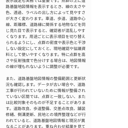
表示設定も実務では重要です。点群の上に道
路基盤地図情報を表示するとき、線の太さや
色、透過、ラベルの出し方によって見やすさ
が大きく変わります。車道、歩道、道路中心
線、距離標、道路縁に関係する地物などを同
じ見た目で表示すると、確認者が混乱しやす
くなります。用途ごとに表示項目を切り替え
られるようにし、点群の密度や表示色と干渉
しない設定にしておくと、現地確認や協議資
料として使いやすくなります。特に点群を高
さや反射強度で色分けする場合は、地図情報
の線が埋もれないように調整が必要です。
また、道路基盤地図情報の整備範囲と更新状
況も確認します。データが古い場合や、道路
工事が行われていないために情報が整備され
ていない区間では、点群と一致しない、また
は比較対象そのものが不足することがありま
す。道路改良、歩道整備、交差点改良、舗装
修繕、側溝更新、民地との境界整理などが行
われていると、道路基盤地図情報と現況が異
なることがあります。重ね合わせ結果を見て