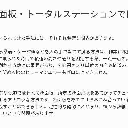
面板・トータルステーションで
いられてきた手法には、それぞれ明確な限界があります。
・水準器・ゲージ棒などを人の手で当てて測る方法は、作業に複
に限られた時間で軌道の高さや通りを測定する際、一点一点の
測れる点数には限界があり、広範囲のミリ単位の凹凸や軌道の
き留める際のヒューマンエラーもゼロにはできません。

道路や軌道で使われる断面板（所定の断面形状をあてがってチェ
よるアナログな方法です。断面板をあてて「おおむね合ってい
残すことはできません。定性的な確認にとどまり、後から詳細
しいという問題があります。
