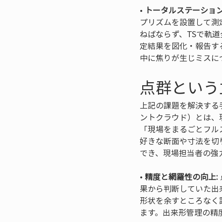
• 
トータルステーション
プリズムを設置して測
ねばならず、TSで軌
定結果を図化・報告す
中に焦りが生じミスに
点群という
上記の課題を解決する
ントクラウド）とは、
「現場をまるごとフル
好きな断面や寸法を切
でき、現場担当者の強
• 
精度と網羅性の向上:
果から判断していた出
形状を余すところなく
ます。出来形管理の精