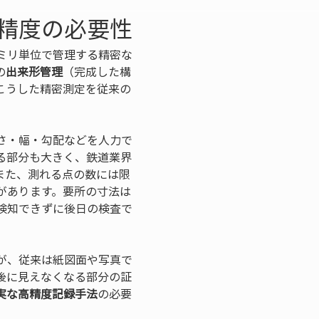
精度の必要性
ミリ単位で管理する精密な
の
出来形管理
（完成した構
こうした精密測定を従来の
さ・幅・勾配などを人力で
る部分も大きく、鉄道業界
また、測れる点の数には限
があります。要所の寸法は
検知できずに後日の検査で
が、従来は紙図面や写真で
後に見えなくなる部分の証
実な高精度記録手法
の必要