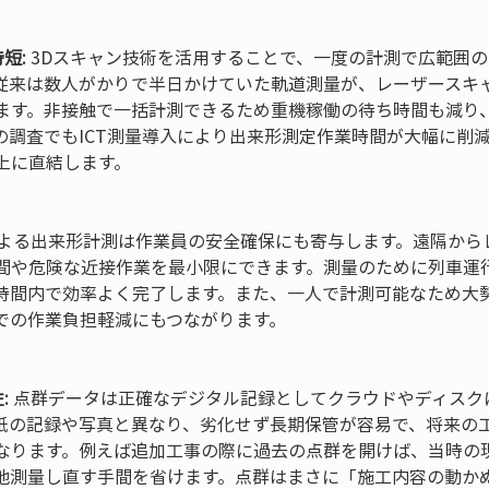
短:
 3Dスキャン技術を活用することで、一度の計測で広範囲
従来は数人がかりで半日かけていた軌道測量が、レーザースキ
ます。非接触で一括計測できるため重機稼働の待ち時間も減り
の調査でもICT測量導入により出来形測定作業時間が大幅に削
に直結します。

による出来形計測は作業員の安全確保にも寄与します。遠隔から
間や危険な近接作業を最小限にできます。測量のために列車運
時間内で効率よく完了します。また、一人で計測可能なため大
での作業負担軽減にもつながります。

:
 点群データは正確なデジタル記録としてクラウドやディスク
紙の記録や写真と異なり、劣化せず長期保管が容易で、将来の
なります。例えば追加工事の際に過去の点群を開けば、当時の
地測量し直す手間を省けます。点群はまさに「施工内容の動か