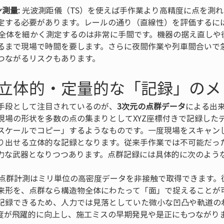
測量:
 光波測距儀（TS）を使えば手作業より高精度に点を測
定する必要があります。レールの通り（直線性）を評価するに
道全体を細かく測定するのは非常に手間です。機器の据え直しや
るまで現場で時間を要します。さらに夜間作業や列車間合いで
つながるリスクもあります。
立体的・定量的な「記録」のメ
手段として注目されているのが、
3次元の点群データ
による出
現場の形状を多数の点の集まりとしてXYZ座標付きで記録した
スケールでコピー」するようなものです。一度現場をスキャン
り出せる立体的な記録となります。従来手作業では不可能だっ
力な武器となりつつあります。点群記録には具体的に次のよう
 点群計測はミリ単位の高密度データを非接触で取得できます。
来形を、点群なら構造物全体にわたって「面」で捉えることが
記録できるため、人力では見落としていた微小な凹凸や軌道の
度が飛躍的に向上し、施工ミスの早期発見や是正にもつながりま