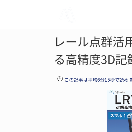
LRTK
Pho
レール点群活用
る高精度3D記
この記事は平均6分15秒で読め