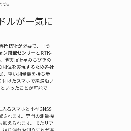
ょう。
ドルが一気に
専門技術が必要で、「う
ォン搭載センサー
と
RTK-
。準天頂衛星みちびきの
の測位を実現するため各社
ば、重い測量機を持ち歩
り付けたスマホで線路沿い
、といったことが可能で
入るスマホと小型GNSS
減されます。専門の測量機
も抑えられます。またリア
、撮り漏れや測り忘れがあ