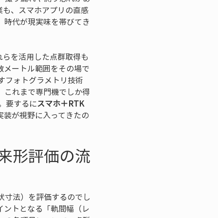
業も、スマホアプリの直感
」時代が現実味を帯びてき
れらを活用した点群取得も
囲数メートル範囲をその場で
こすフォトグラメトリ技術
、これまで専門機でしか得
。要するに
スマホ＋RTK
実装が視野に入ってきたの
来形評価の流
状寸法）を評価するのでし
イントとなる「軌間幅（レ