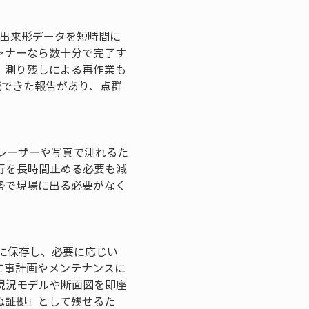
の出来形データを短時間に
ャナーなら数十分で完了す
、測り残しによる再作業も
減できた報告があり、点群
レーザーや写真で測れるた
行を長時間止める必要も減
勢で現場に出る必要がなく
に保存し、必要に応じい
工事計画やメンテナンスに
現況モデルや断面図を即座
ぬ証拠」として残せるた