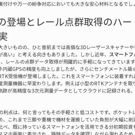
裏付けや万一の紛争対応においても大きな安心材料となるでし
Kの登場とレール点群取得のハー
実
大きいものの、ひと昔前までは高価な3Dレーザースキャナーや
が高い」と考える向きもありました。しかし近年、
スマートフ
り、レールの点群データ取得が飛躍的に手軽になってきています
ホ内蔵GPSの精度も向上しましたが、さらにセンチメートル級
RTK受信機が登場しました。これをスマートフォンに装着すれ
度測量機器に早変わりします。例えば小型のRTKアンテナを取
軌跡が高精度な3次元測量データとしてクラウドに記録される
測の利点は、何と言ってもその手軽さと低コストです。ポケットに
め、これまで三脚や重機で機材を運搬していた負担が大幅に削
比べ、既に持っているスマートフォンを活用できる分初期投資
スマホ画面に表示され、随時データを確認しながら測れるため