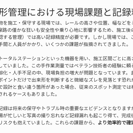
形管理における現場課題と記録
物を施工・保守する現場では、レールの高さや位置、幅などを
線路の僅かな狂いも安全性や乗り心地に影響するため、施工後
認する管理）では高い記録精度が必要です。しかし現場では、
手間と人員がかかり、いくつかの課題が指摘されてきました。
トータルステーションといった機器を用い、施工区間ごとに高
していました。この手作業測量ではベテラン技術者の経験に頼
齢化・人手不足の中、現場負担の増大が問題となっています。
ポイントだけで出来形を判断すると微細なズレを見落とす恐れ
で設計と食い違う箇所があった場合、従来のスポット測定では
されるケースもありました。
記録は将来の保守やトラブル時の重要なエビデンスとなります
場が忙しいと写真の撮り忘れなど記録漏れも起こり得て、完成
リスクも抱えていました。これらの課題から、
より効率的で確