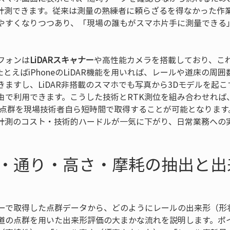
計測できます。従来は測量の熟練者に頼らざるを得なかった作
やすくなりつつあり、「現場の誰もがスマホ片手に測量できる
フォンは
LiDARスキャナー
や高性能カメラを搭載しており、こ
とえばiPhoneのLiDAR機能を用いれば、レールや道床の周
きますし、LiDAR非搭載のスマホでも写真から3Dモデルを起
由で利用できます。こうした技術とRTK測位を組み合わせれば
D点群を現場技術者自ら短時間で取得することが可能となります
計測のコスト・技術的ハードルが一気に下がり、日常業務への
・通り・高さ・摩耗の抽出と出
ナーで取得した点群データから、どのようにレールの出来形（形
道の点群を用いた出来形評価の大まかな流れを説明します。ポ