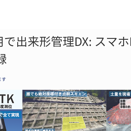
ne
LiDAR
ドローン
360
ソーラー
で出来形管理DX: スマホ
録
ます