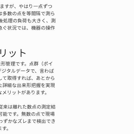
れますが、やはり一点ずつ
は多数の点を等間隔で測ら
後処理の負荷も大きく、測
急ぐ状況では、機器の操作
リット
来形管理です。点群（ポイ
デジタルデータで、言わば
して取得すれば、あとから
た詳細な出来形把握を実現
なメリットがあります。
従来は離れた数点の測定結
可能です。無数の点で現場
わずかなズレまで検出でき
す。
