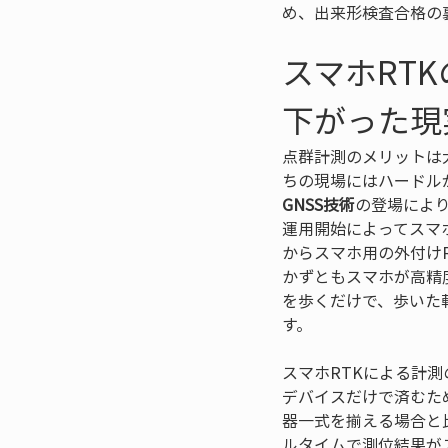
め、出来形検査合格の
スマホRT
下がった現
点群計測のメリットは
ちの現場にはハードル
GNSS技術
の登場によ
運用開始によってスマ
からスマホ用の外付け
かずともスマホが高精
を歩くだけで、歩いた
す。
スマホRTKによる計
デバイスだけで済むた
器一式を揃える場合と
ルタイムで測位結果が