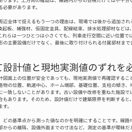
あります。上方向の確認は、線路内からの目視だけでは不十分
る必要があります。
周辺全体で捉えるもう一つの理由は、現場では後から追加され
喚起板、補強材、仮固定金具、配線結束、排水処理部材などは
これらは一つひとつは小さくても、列車走行空間に近い位置で
形の主要設備だけでなく、最後に取り付けられる付属部材まで
て設計値と現地実測値のずれを
計図面上の位置が安全であっても、現地実測値で再確認するこ
造物の位置、軌道中心、ホーム端部、基礎位置、支柱の傾き、
に一致しないことがあります。古い設備や改修を重ねた施設で
合もあります。そのため、設計値だけで建築限界を判断すると
ます。
、どの基準点から測った値なのかを明確にすることです。線路
部からの離隔、設備外面までの寸法など、測定の基準が曖昧だ