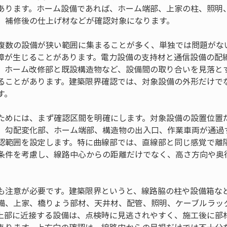
あります。ホーム設備であれば、ホーム端部、上家の柱、照明
、補修後の仕上げ材などが確認対象になります。
複数の設備が狭い範囲に集まることが多く、単独では問題がな
障が生じることがあります。電力設備の支持材と通信設備の配
、ホーム改修部と既設構造物など、設備間の取り合いを見落と
ることがあります。建築限界確認では、対象設備の外形だけで
す。
ためには、まず確認区間を明確にします。対象設備の設置位置
、勾配変化部、ホーム端部、構造物の出入口、作業車両が通過
認範囲を設定します。特に曲線部では、直線部と同じ感覚で離
条件を考慮し、線路中心からの距離だけでなく、高さ方向や奥
も注意が必要です。建築限界というと、線路脇の柱や設備箱な
備、上家、橋りょう部材、天井材、配管、照明、ケーブルラッ
上部に近接する設備は、点検時に見逃されやすく、施工後に部