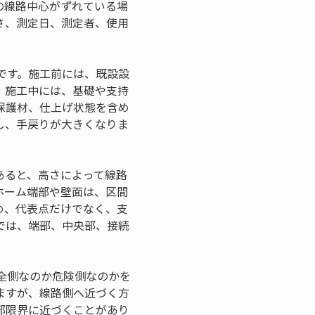
の線路中心がずれている場
さ、測定日、測定者、使用
です。施工前には、既設設
。施工中には、基礎や支持
保護材、仕上げ状態を含め
し、手戻りが大きくなりま
あると、高さによって線路
ホーム端部や壁面は、区間
め、代表点だけでなく、支
では、端部、中央部、接続
全側なのか危険側なのかを
ますが、線路側へ近づく方
部限界に近づくことがあり