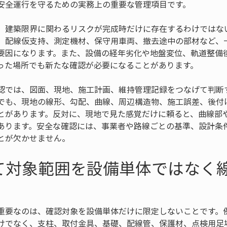
安全運行を守るための実務上の重要な管理項目です。
、建築限界に関わるリスクが完成時だけに存在するわけではな
、配線仮支持、測定機材、保守用車両、撤去途中の部材など、
要因になります。また、設備の経年劣化や地盤変位、軌道整備
った場所でも新たな確認が必要になることがあります。
認では、図面、現地、施工計画、維持管理記録をつなげて判断
でも、現地の線形、勾配、曲線、周辺構造物、施工誤差、後付
とがあります。反対に、現地で見た感覚だけに頼ると、曲線部
あります。安全な確認には、事業者や路線ごとの基準、設計条
とが欠かせません。
て対象範囲を設備単体ではなく
重要なのは、確認対象を設備単体だけに限定しないことです。
けでなく、支柱、取付金具、基礎、配線管、保護材、点検用足