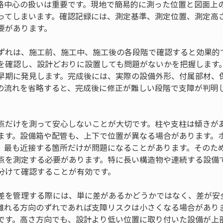
路中心の扱いは重要です。現地で簡易的に測った位置と図面上
ってしまいます。確認記録には、測定基準、測定位置、測定高
要があります。
ずれは、施工前、施工中、施工後の各段階で確認すると効果的
を確認し、設計どおりに設置しても問題がないかを把握します
早期に発見します。完成後には、実際の設備外形、付属部材、
の流れを省略すると、完成後に修正が難しい段階で支障が判明
点だけを測って安心しないことが大切です。柱や支柱は傾きが
ます。設備箱や配管も、上下で位置が異なる場合があります。
、最も近接する箇所だけが問題になることがあります。そのた
点を測定する必要があります。特に長い構造物や連続する設備
分けて確認することが有効です。
差を管理する際には、単に差があるかどうかではなく、差が安
離れる方向のずれであれば支障リスクは小さくなる場合があり
です。高さ方向でも、設計より低い位置に取り付いた設備が上