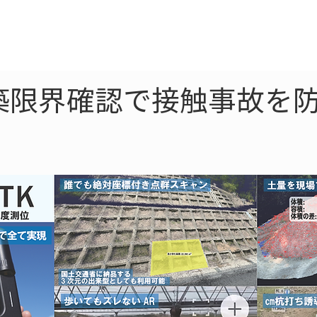
ne
LiDAR
ドローン
360
ソーラー
築限界確認で接触事故を防