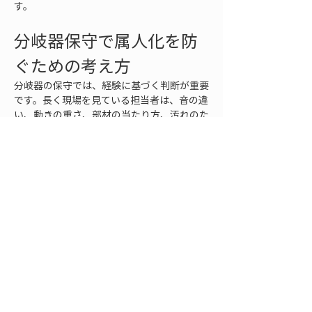
す。
分岐器保守で属人化を防
ぐための考え方
分岐器の保守では、経験に基づく判断が重要
です。長く現場を見ている担当者は、音の違
い、動きの重さ、部材の当たり方、汚れのた
まり方などから、異常の兆候を早く察知でき
ることがあります。しかし、その一方で、経
験者の感覚だけに頼る保守は属人化しやす
く、担当者が変わったときに確認水準が下が
るおそれがあります。
属人化を防ぐには、まず確認項目を明確にす
ることが必要です。密着状態、転換部の動
作、鎖錠状態、摩耗、損傷、締結、排水、異
物、周辺環境、記録確認など、見るべき項目
を整理し、点検時に抜け漏れが起きにくい形
にします。ただし、項目を増やしすぎると形
だけの確認になりやすいため、設備の重要度