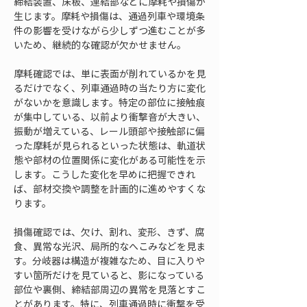
締結装置、床板、連結部などに摩耗や損傷が
生じます。摩耗や損傷は、通過列車や環境条
件の影響を受けながら少しずつ進むことが多
いため、継続的な確認が欠かせません。
摩耗確認では、単に表面が削れているかを見
るだけでなく、列車通過時の当たり方に変化
がないかを意識します。特定の部位に接触痕
が集中している、以前より衝撃音が大きい、
振動が増えている、レール頭部や接触部に偏
った摩耗が見られるといった状態は、軌道状
態や部材の位置関係に変化がある可能性を示
します。こうした変化を早めに把握できれ
ば、部材交換や調整を計画的に進めやすくな
ります。
損傷確認では、欠け、割れ、変形、きず、腐
食、異常な光沢、局所的なへこみなどを見ま
す。分岐器は構造が複雑なため、目に入りや
すい箇所だけを見ていると、影になっている
部位や裏側、締結部周辺の異常を見落とすこ
とがあります。特に、列車通過時に衝撃を受