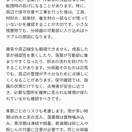
転換時の妨げになることがあります。特に、
周辺で保守作業や工事を行った後は、工具、
材料片、結束材、養生材の一部などが残って
いないかを確認することが大切です。小さな
残置物でも、分岐器の可動部に入り込めばト
ラブルの原因になります。
雑草や周辺植生も軽視できません。成長した
草が視認性を悪くしたり、落葉が可動部に集
まりやすくなったり、排水の流れを妨げたり
することがあります。分岐器そのものは正常
でも、周辺の管理が不十分なために点検しに
くくなることがあります。保守確認では、設
備の状態だけでなく、点検者が安全に近づ
き、必要な箇所を確実に見られる環境が保た
れているかも確認すべきです。
季節ごとのリスクも考慮します。雨が多い時
期は排水と泥の流入、落葉期は異物噛み込
み、寒冷期は凍結や固着、乾燥期は砂じんや
粉じんの付着に注意が必要です。同じ分岐器