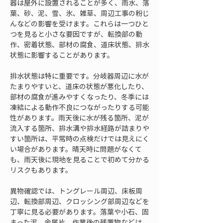
器は屋外に設置されることが多く、雨水、落
葉、砂、泥、雪、氷、雑草、周辺工事の粉じ
んなどの影響を受けます。これらは一つひと
つを見ると小さな要因ですが、転換部の動
作、密着状態、部材の腐食、道床状態、排水
状態に影響することがあります。
排水状態は特に重要です。分岐器周辺に水が
たまりやすいと、道床の状態が悪化したり、
部材の腐食が進みやすくなったり、冬季には
凍結による動作不良につながったりする可能
性があります。雨天後に水が残る箇所、泥が
流入する箇所、排水溝や排水経路が詰まりや
すい箇所は、平常時の点検だけでは見えにく
い場合があります。晴天時に問題がなくて
も、雨天後に現地を見ることで初めて分かる
リスクもあります。
異物確認では、トングレール周辺、床板周
辺、転換部周辺、クロッシング部周辺などを
丁寧に見る必要があります。落葉や小石、固
まった泥、金属片、作業後の残置物などは、