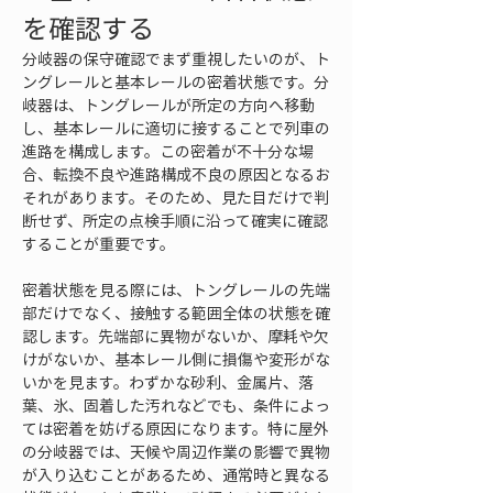
を確認する
分岐器の保守確認でまず重視したいのが、ト
ングレールと基本レールの密着状態です。分
岐器は、トングレールが所定の方向へ移動
し、基本レールに適切に接することで列車の
進路を構成します。この密着が不十分な場
合、転換不良や進路構成不良の原因となるお
それがあります。そのため、見た目だけで判
断せず、所定の点検手順に沿って確実に確認
することが重要です。
密着状態を見る際には、トングレールの先端
部だけでなく、接触する範囲全体の状態を確
認します。先端部に異物がないか、摩耗や欠
けがないか、基本レール側に損傷や変形がな
いかを見ます。わずかな砂利、金属片、落
葉、氷、固着した汚れなどでも、条件によっ
ては密着を妨げる原因になります。特に屋外
の分岐器では、天候や周辺作業の影響で異物
が入り込むことがあるため、通常時と異なる