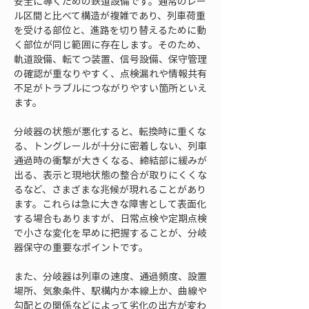
安全に導くための鉄道設備です。通常のレー
ル区間と比べて構造が複雑であり、列車荷重
を受ける部位と、進路を切り替えるために動
く部位が同じ範囲に存在します。そのため、
軌道設備、転てつ装置、信号設備、保守管理
の確認が重なりやすく、点検漏れや情報共有
不足がトラブルにつながりやすい箇所といえ
ます。
分岐器の状態が悪化すると、転換時に重くな
る、トングレールが十分に密着しない、列車
通過時の衝撃が大きくなる、締結部に緩みが
出る、表示と現地状態の整合が取りにくくな
るなど、さまざまな兆候が現れることがあり
ます。これらは急に大きな障害として表面化
する場合もありますが、日常点検や定期点検
で小さな変化を早めに把握することが、分岐
器保守の重要なポイントです。
また、分岐器は列車の速度、通過頻度、設置
場所、気象条件、駅構内か本線上か、曲線や
勾配との関係などによって劣化の出方が変わ