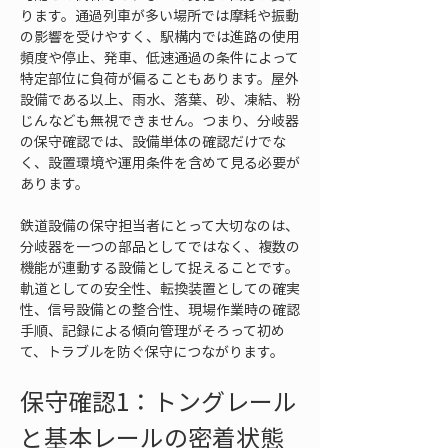
ります。通過列車が多い場所では摩耗や振動
の影響を受けやすく、駅構内では進路の使用
頻度や停止、発車、低速通過の条件によって
特定部位に負荷が偏ることもあります。屋外
設備である以上、雨水、落葉、砂、凍結、粉
じんなども無視できません。つまり、分岐器
の保守確認では、設備単体の確認だけでな
く、設置環境や運用条件を含めて見る必要が
あります。
鉄道設備の保守担当者にとって大切なのは、
分岐器を一つの部品としてではなく、複数の
機能が連動する設備として捉えることです。
軌道としての安全性、転換装置としての確実
性、信号設備との整合性、現場作業時の確認
手順、記録による傾向管理がそろって初め
て、トラブルを防ぐ保守につながります。
保守確認1：トングレール
と基本レールの密着状態