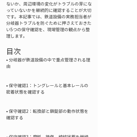
ないか、周辺環境の変化がトラブルの芽にな
っていないかを継続的に確認することが大切
です。本記事では、鉄道設備の実務担当者が
分岐器トラブルを防ぐために押さえておきた
い5つの保守確認を、現場管理の観点から整
理します。
目次
• 
分岐器が鉄道設備の中で重点管理される理
由

• 
保守確認1：トングレールと基本レールの
密着状態を確認する

• 
保守確認2：転換部と鎖錠部の動作状態を
確認する

• 
保守確認3：摩耗、損傷、締結状態を継続