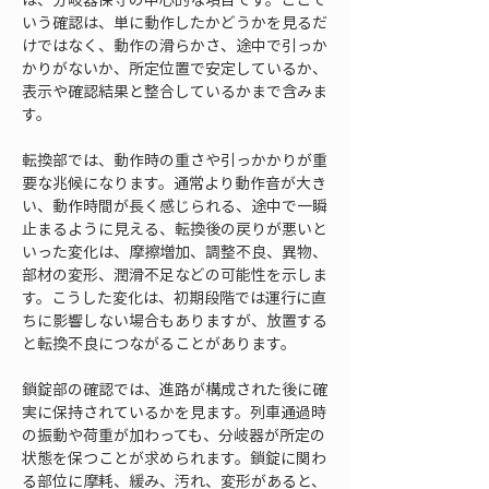
いう確認は、単に動作したかどうかを見るだ
けではなく、動作の滑らかさ、途中で引っか
かりがないか、所定位置で安定しているか、
表示や確認結果と整合しているかまで含みま
す。
転換部では、動作時の重さや引っかかりが重
要な兆候になります。通常より動作音が大き
い、動作時間が長く感じられる、途中で一瞬
止まるように見える、転換後の戻りが悪いと
いった変化は、摩擦増加、調整不良、異物、
部材の変形、潤滑不足などの可能性を示しま
す。こうした変化は、初期段階では運行に直
ちに影響しない場合もありますが、放置する
と転換不良につながることがあります。
鎖錠部の確認では、進路が構成された後に確
実に保持されているかを見ます。列車通過時
の振動や荷重が加わっても、分岐器が所定の
状態を保つことが求められます。鎖錠に関わ
る部位に摩耗、緩み、汚れ、変形があると、