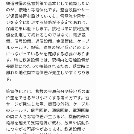
鉄道設備の落雷対策で基本として確認したい
のが、接地と等電位化です。避雷設備やサー
ジ保護装置を設けていても、雷電流や雷サー
ジを安全に処理する経路が不安定であれば、
保護効果は低下します。接地は単に接地抵抗
値を測定して終わるものではなく、電源設
備、信号設備、通信設備、金属筐体、ケーブ
ルシールド、配管、建屋の接地系がどのよう
につながっているかを確認する必要がありま
す。特に鉄道設備では、駅構内と沿線設備が
長距離にわたって接続されるため、落雷時に
離れた地点間で電位差が発生しやすくなりま
す。
等電位化とは、複数の金属部分や接地系の電
位差をできるだけ小さくする考え方です。雷
サージが発生した際、機器の外箱、ケーブル
のシールド、信号回路、通信回路、電源回路
の間に大きな電位差が生じると、機器内部の
絶縁を越えて異常電流が流れ、故障や誤動作
につながる可能性があります。鉄道設備で