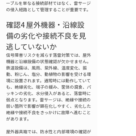
ーブルを単なる接続部材ではなく、雷サージ
の侵入経路として管理することが重要です。
確認4 屋外機器・沿線設
備の劣化や接続不良を見
逃していないか
信号障害リスクを減らす落雷対策では、屋外
機器と沿線設備の状態確認が欠かせません。
鉄道設備は、風雨、紫外線、温度変化、振
動、粉じん、塩分、動植物の影響を受ける環
境に設置されます。通常時には動作していて
も、絶縁劣化、端子の緩み、筐体の腐食、パ
ッキンの劣化、水分侵入があると、落雷時に
弱点となります。雷サージは、絶縁や接続の
弱い箇所で影響が顕在化しやすく、劣化した
絶縁や接続不良をきっかけに故障へ進むこと
があります。
屋外器具箱では、防水性と内部環境の確認が