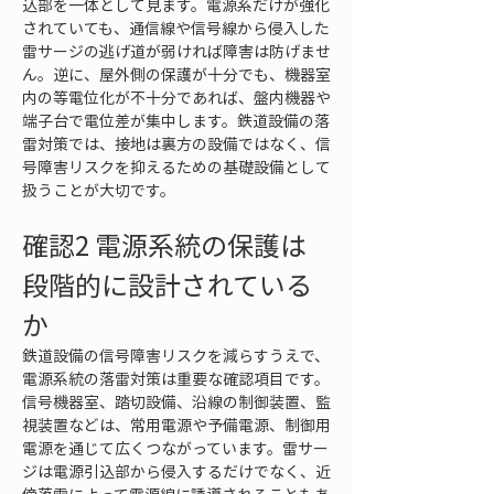
込部を一体として見ます。電源系だけが強化
されていても、通信線や信号線から侵入した
雷サージの逃げ道が弱ければ障害は防げませ
ん。逆に、屋外側の保護が十分でも、機器室
内の等電位化が不十分であれば、盤内機器や
端子台で電位差が集中します。鉄道設備の落
雷対策では、接地は裏方の設備ではなく、信
号障害リスクを抑えるための基礎設備として
扱うことが大切です。
確認2 電源系統の保護は
段階的に設計されている
か
鉄道設備の信号障害リスクを減らすうえで、
電源系統の落雷対策は重要な確認項目です。
信号機器室、踏切設備、沿線の制御装置、監
視装置などは、常用電源や予備電源、制御用
電源を通じて広くつながっています。雷サー
ジは電源引込部から侵入するだけでなく、近