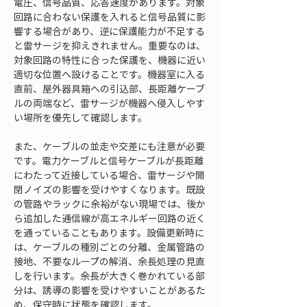
電圧、信号品質、応答速度があります。対象
回路に合わない保護を入れると信号品質に影
響する場合があり、逆に保護能力が不足する
と雷サージを抑えきれません。重要なのは、
対象回路の特性に合った保護を、機器に近い
適切な位置へ設けることです。機器室に入る
直前、屋外器具箱への引込部、長距離ケーブ
ルの両端など、雷サージが機器へ侵入しやす
い場所を優先して確認します。
また、ケーブルの並走や交差にも注意が必要
です。電力ケーブルと信号ケーブルが長距離
にわたって近接している場合、雷サージや開
閉ノイズの影響を受けやすくなります。既設
の管路やラックに余裕がない現場では、後か
ら追加した通信線が高エネルギー回路の近く
を通っていることもあります。設備更新時に
は、ケーブルの種別ごとの分離、金属管路の
接地、不要なループの解消、余長処理の見直
しを行います。余長が大きく巻かれている部
分は、誘導の影響を受けやすいことがあるた
め、保守時に状態を確認します。