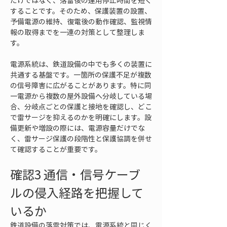
だけではなく、落雷後の運用停止時間を短く
することです。そのため、保護装置の設置、
予備電源の維持、復電後の動作確認、監視情
報の取得までを一連の対策として整理しま
す。
電源系統は、鉄道設備の中でも多くの装置に
共通する基盤です。一箇所の保護不足が複数
の信号障害に広がることがあります。特に同
一電源から複数の屋外設備へ分岐している場
合、分岐点ごとの保護と接地を確認し、どこ
で雷サージを抑えるのかを明確にします。設
備更新や増設の際には、電源容量だけでな
く、雷サージ保護の段階性と保護協調を併せ
て確認することが重要です。
確認3 通信・信号ケーブ
ルの侵入経路を把握して
いるか
鉄道設備の落雷対策では、電源系統と同じく