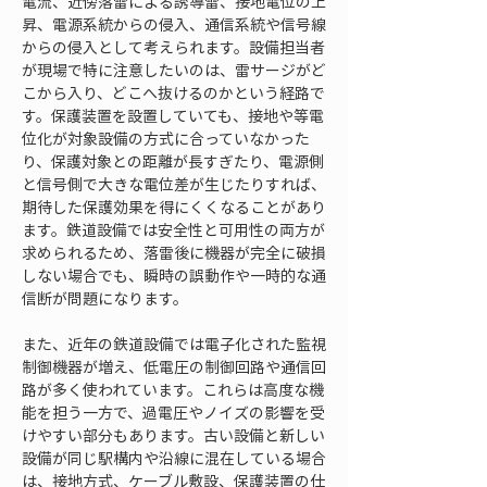
電流、近傍落雷による誘導雷、接地電位の上
昇、電源系統からの侵入、通信系統や信号線
からの侵入として考えられます。設備担当者
が現場で特に注意したいのは、雷サージがど
こから入り、どこへ抜けるのかという経路で
す。保護装置を設置していても、接地や等電
位化が対象設備の方式に合っていなかった
り、保護対象との距離が長すぎたり、電源側
と信号側で大きな電位差が生じたりすれば、
期待した保護効果を得にくくなることがあり
ます。鉄道設備では安全性と可用性の両方が
求められるため、落雷後に機器が完全に破損
しない場合でも、瞬時の誤動作や一時的な通
信断が問題になります。
また、近年の鉄道設備では電子化された監視
制御機器が増え、低電圧の制御回路や通信回
路が多く使われています。これらは高度な機
能を担う一方で、過電圧やノイズの影響を受
けやすい部分もあります。古い設備と新しい
設備が同じ駅構内や沿線に混在している場合
は、接地方式、ケーブル敷設、保護装置の仕