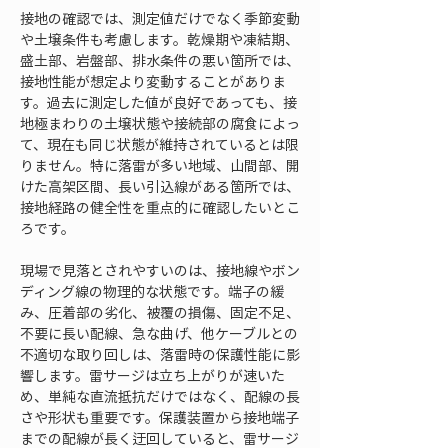
接地の確認では、測定値だけでなく季節変動
や土壌条件も考慮します。乾燥期や凍結期、
盛土部、岩盤部、排水条件の悪い箇所では、
接地性能が想定より変動することがありま
す。過去に測定した値が良好であっても、接
地極まわりの土壌状態や接続部の腐食によっ
て、現在も同じ状態が維持されているとは限
りません。特に落雷が多い地域、山間部、開
けた高架区間、長い引込線がある箇所では、
接地経路の健全性を重点的に確認したいとこ
ろです。
現場で見落とされやすいのは、接地線やボン
ディング線の物理的な状態です。端子の緩
み、圧着部の劣化、被覆の損傷、固定不足、
不要に長い配線、急な曲げ、他ケーブルとの
不適切な取り回しは、落雷時の保護性能に影
響します。雷サージは立ち上がりが速いた
め、単純な直流抵抗だけではなく、配線の長
さや形状も重要です。保護装置から接地端子
までの配線が長く迂回していると、雷サージ