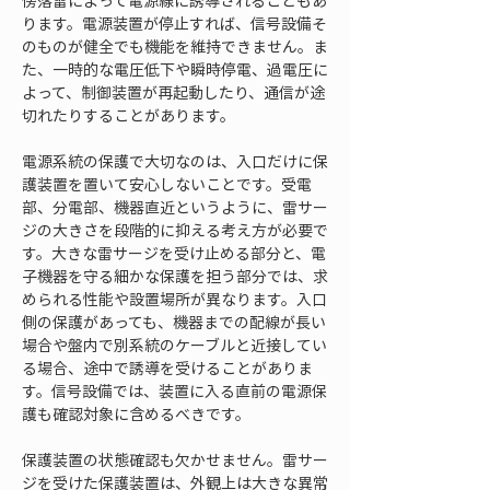
傍落雷によって電源線に誘導されることもあ
ります。電源装置が停止すれば、信号設備そ
のものが健全でも機能を維持できません。ま
た、一時的な電圧低下や瞬時停電、過電圧に
よって、制御装置が再起動したり、通信が途
切れたりすることがあります。
電源系統の保護で大切なのは、入口だけに保
護装置を置いて安心しないことです。受電
部、分電部、機器直近というように、雷サー
ジの大きさを段階的に抑える考え方が必要で
す。大きな雷サージを受け止める部分と、電
子機器を守る細かな保護を担う部分では、求
められる性能や設置場所が異なります。入口
側の保護があっても、機器までの配線が長い
場合や盤内で別系統のケーブルと近接してい
る場合、途中で誘導を受けることがありま
す。信号設備では、装置に入る直前の電源保
護も確認対象に含めるべきです。
保護装置の状態確認も欠かせません。雷サー
ジを受けた保護装置は、外観上は大きな異常