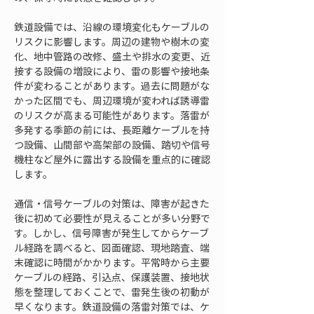
鉄道設備では、沿線の環境変化もケーブルの
リスクに影響します。周辺の建物や樹木の変
化、地中管路の改修、盛土や排水の変更、近
接する設備の増設により、雷の影響や接地条
件が変わることがあります。過去に問題がな
かった区間でも、周辺環境が変われば誘導雷
のリスクが高まる可能性があります。落雷が
多発する季節の前には、長距離ケーブルを持
つ設備、山間部や高架部の設備、踏切や信号
機柱など屋外に露出する設備を重点的に確認
します。
通信・信号ケーブルの対策は、障害が起きた
後に初めて必要性が見えることが多い分野で
す。しかし、信号障害が発生してからケーブ
ル経路を調べると、図面確認、現地踏査、端
末確認に時間がかかります。平常時から主要
ケーブルの経路、引込点、保護装置、接地状
態を整理しておくことで、雷発生後の初動が
早くなります。鉄道設備の落雷対策では、ケ