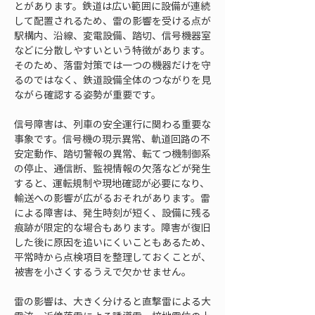
とがあります。鉄道は広い範囲に設備が連続
して配置されるため、雷の影響を受ける点が
駅構内、沿線、変電設備、踏切、信号機器室
などに分散しやすいという特徴があります。
そのため、落雷対策では一つの機器だけを守
るのではなく、鉄道設備全体のつながりを見
ながら確認する姿勢が重要です。
信号障害は、列車の安全運行に関わる重要な
事象です。信号機の現示異常、軌道回路の不
安定動作、踏切警報の異常、転てつ機制御系
の停止、通信断、監視情報の欠落などが発生
すると、運転規制や現地確認が必要になり、
輸送への影響が広がるおそれがあります。雷
による障害は、発生時刻が短く、設備に残る
痕跡が限定的な場合もあります。障害が復旧
した後に原因を追いにくいこともあるため、
平常時から点検項目を整理しておくことが、
被害を小さくするうえで欠かせません。
雷の影響は、大きく分けると直撃雷による大