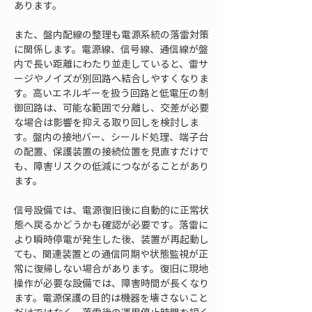
あります。
また、盤内配線の整理も電源系統の落雷対策
に関係します。電源線、信号線、通信線が盤
内で長い距離にわたり並走していると、雷サ
ージやノイズが別回路へ結合しやすくなりま
す。高いエネルギーを扱う回路と低電圧の制
御回路は、可能な範囲で分離し、交差が必要
な場合は影響を抑える取り回しを検討しま
す。盤内の接地バー、シールド処理、端子台
の配置、保護装置の接続位置を見直すだけで
も、障害リスクの低減につながることがあり
ます。
信号設備では、電源復旧後に自動的に正常状
態へ戻るかどうかも確認が必要です。落雷に
より瞬時停電が発生した後、装置が再起動し
ても、関連装置との通信同期や状態監視が正
常に復帰しない場合があります。復旧に現地
操作が必要な設備では、障害時間が長くなり
ます。電源保護の目的は機器を壊さないこと