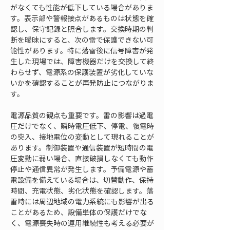
がなくても性能が低下している場合がありま
す。表示部や警報接点があるものは状態を確
認し、保守記録と照合します。交換時期の判
断を曖昧にすると、次の雷で保護できない可
能性があります。特に落雷後に信号障害が発
生した現場では、障害機器だけを交換して終
わらせず、電源系の保護装置が劣化していな
いかを確認することが再発防止につながりま
す。
電源品質の観点も重要です。雷の影響は過電
圧だけでなく、瞬時電圧低下、停電、復電時
の突入、接地電位の変動として現れることが
あります。制御装置や通信装置が短時間の電
圧変動に弱い場合、直接破損しなくても動作
停止や通信異常が発生します。予備電源や蓄
電設備を備えている場合は、切替動作、保持
時間、充電状態、劣化状態を確認します。落
雷時には周辺地域の電力系統にも影響が出る
ことがあるため、設備単体の保護だけでな
く、電源喪失時の運用継続性も考える必要が