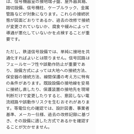
は、信号機器室の接地端子盤、屋外器具箱、
踏切設備、信号機柱、ケーブルラック、金属
管路などが対象になります。これらの接続状
態が図面どおりであるか、過去の改修で接続
が変更されていないか、腐食や緩みによって
導通が悪化していないかを点検することが重
要です。
ただし、鉄道信号設備では、単純に接地を共
通化すればよいとは限りません。信号回路は
フェールセーフ性や誤動作防止が重要であ
り、設備方式によっては大地への接続方法、
保安器の接続方法、線間保護の考え方に特有
の条件があります。既設設備の接地線を安易
に接続し直したり、保護装置の接地先を現場
判断だけで変更したりすると、意図しない電
流経路や誤動作リスクを生むおそれがありま
す。等電位化の確認では、設計図書、事業者
基準、メーカー仕様、過去の改修記録に基づ
き、その設備に適した方式であるかを確認す
ることが欠かせません。