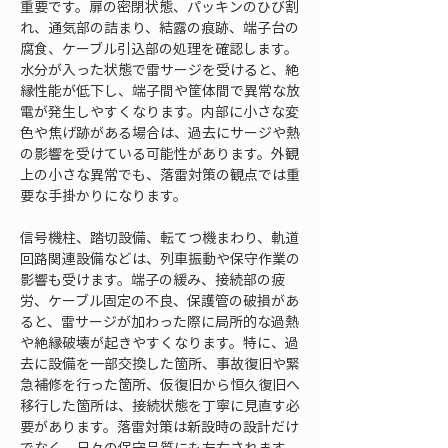
重要です。扉の密閉状態、パッキンのひび割
れ、通気部の詰まり、結露の痕跡、端子台の
腐食、ケーブル引込部の処理を確認します。
水分が入った状態で雷サージを受けると、絶
縁性能が低下し、端子間や筐体間で異常な放
電が発生しやすくなります。内部に小さな変
色や焦げ跡がある場合は、過去にサージや熱
の影響を受けている可能性があります。外観
上の小さな異常でも、落雷対策の観点では重
要な手掛かりになります。
信号機柱、踏切設備、転てつ機まわり、軌道
回路関連設備などは、列車振動や保守作業の
影響も受けます。端子の緩み、接続部の疲
労、ケーブル固定の不良、保護管の破損があ
ると、雷サージが加わった際に局所的な過熱
や絶縁破壊が起きやすくなります。特に、過
去に設備を一部交換した箇所、事故復旧や緊
急補修を行った箇所、仮復旧から恒久復旧へ
移行した箇所は、接続状態を丁寧に見直す必
要があります。落雷対策は新設時の設計だけ
でなく、日々の保守品質にも左右されます。