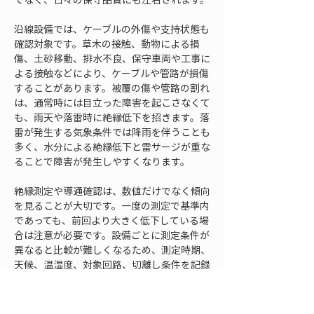
沿線設備では、ケーブルの外傷や支持状態も
確認対象です。草木の接触、動物による損
傷、土砂移動、排水不良、保守車両や工事に
よる接触などにより、ケーブルや管路が損傷
することがあります。被覆の傷や管路の割れ
は、通常時には目立った障害を起こさなくて
も、雨天や落雷時に絶縁低下を招きます。落
雷が発生する気象条件では降雨を伴うことも
多く、水分による絶縁低下と雷サージが重な
ることで障害が発生しやすくなります。
絶縁測定や導通確認は、数値だけでなく傾向
を見ることが大切です。一度の測定で基準内
であっても、前回より大きく低下している場
合は注意が必要です。設備ごとに測定条件が
異なると比較が難しくなるため、測定時期、
天候、温湿度、対象回路、切離し条件を記録
します。落雷対策では、急に故障した設備だ
けでなく、徐々に劣化している設備を早めに
見つけることが信号障害の予防につながりま