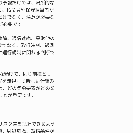
の予報だけでは、局所的な
と、指令員や保守担当者が
だけでなく、注意が必要な
が必要です。
故障、通信途絶、異常値の
けでなく、取得時刻、観測
に運行規制に関わる判断で
な精度で、同じ前提とし
程を無視して新しい仕組み
は、どの気象要素がどの業
ことが重要です。
リスク差を把握できるよう
物、周辺環境、設備条件が