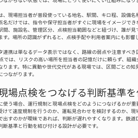
つながらない状態では、現場にとって使いにくい仕組みになり
は、現場担当者が普段使っている地名、駅間、キロ程、設備名
点名だけでは、指令や保守担当者がすぐに現場をイメージでき
駅間、施設名、管理区分、点検担当範囲などと紐づけ、誰が見
ます。場所の認識がずれると、点検手配や利用者案内にも影響
タ連携は単なるデータ表示ではなく、路線の弱点や注意すべき
観点では、リスクの高い場所を担当者の記憶だけに頼らず、組織
なります。特に異動や世代交代がある現場では、区間ごとの知
につながります。
現場点検をつなげる判断基準を
に使う場合、運行規制と現場点検をどのようにつなげるかが重
受けて速度規制を行うのか、運転見合わせを検討するのか、現
で出すのかが曖昧であれば、判断が遅れやすくなります。鉄道D
判断基準と行動を結び付ける設計が必要です。