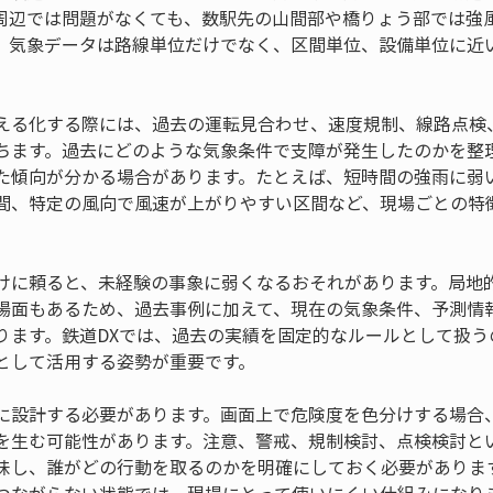
周辺では問題がなくても、数駅先の山間部や橋りょう部では強
、気象データは路線単位だけでなく、区間単位、設備単位に近
える化する際には、過去の運転見合わせ、速度規制、線路点検
ちます。過去にどのような気象条件で支障が発生したのかを整
た傾向が分かる場合があります。たとえば、短時間の強雨に弱
間、特定の風向で風速が上がりやすい区間など、現場ごとの特
けに頼ると、未経験の事象に弱くなるおそれがあります。局地
場面もあるため、過去事例に加えて、現在の気象条件、予測情
ります。鉄道DXでは、過去の実績を固定的なルールとして扱う
として活用する姿勢が重要です。
に設計する必要があります。画面上で危険度を色分けする場合
を生む可能性があります。注意、警戒、規制検討、点検検討と
味し、誰がどの行動を取るのかを明確にしておく必要がありま