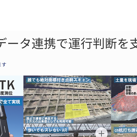
ne
LiDAR
ドローン
360
ソーラー
データ連携で運行判断を
ます