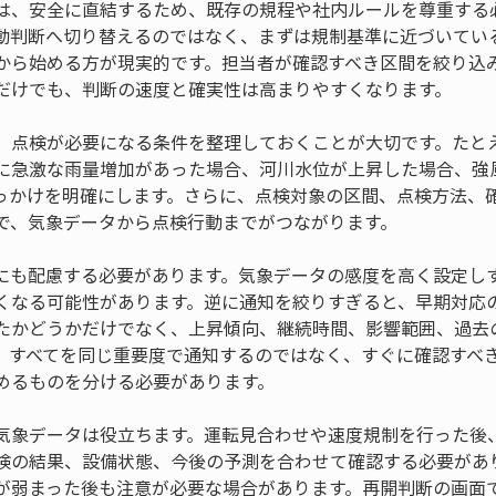
は、安全に直結するため、既存の規程や社内ルールを尊重する必
動判断へ切り替えるのではなく、まずは規制基準に近づいてい
から始める方が現実的です。担当者が確認すべき区間を絞り込
だけでも、判断の速度と確実性は高まりやすくなります。
、点検が必要になる条件を整理しておくことが大切です。たと
に急激な雨量増加があった場合、河川水位が上昇した場合、強
っかけを明確にします。さらに、点検対象の区間、点検方法、
で、気象データから点検行動までがつながります。
にも配慮する必要があります。気象データの感度を高く設定し
くなる可能性があります。逆に通知を絞りすぎると、早期対応
たかどうかだけでなく、上昇傾向、継続時間、影響範囲、過去
。すべてを同じ重要度で通知するのではなく、すぐに確認すべ
めるものを分ける必要があります。
気象データは役立ちます。運転見合わせや速度規制を行った後
検の結果、設備状態、今後の予測を合わせて確認する必要があ
が弱まった後も注意が必要な場合があります。再開判断の画面