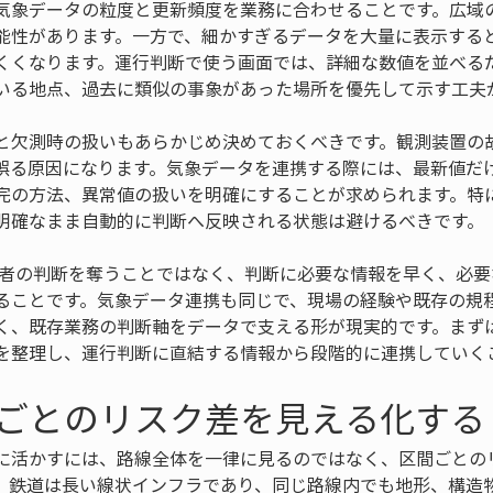
気象データの粒度と更新頻度を業務に合わせることです。広域
能性があります。一方で、細かすぎるデータを大量に表示する
くくなります。運行判断で使う画面では、詳細な数値を並べる
いる地点、過去に類似の事象があった場所を優先して示す工夫
と欠測時の扱いもあらかじめ決めておくべきです。観測装置の
誤る原因になります。気象データを連携する際には、最新値だ
完の方法、異常値の扱いを明確にすることが求められます。特
明確なまま自動的に判断へ反映される状態は避けるべきです。
当者の判断を奪うことではなく、判断に必要な情報を早く、必要
ることです。気象データ連携も同じで、現場の経験や既存の規
く、既存業務の判断軸をデータで支える形が現実的です。まず
を整理し、運行判断に直結する情報から段階的に連携していく
ごとのリスク差を見える化する
に活かすには、路線全体を一律に見るのではなく、区間ごとの
。鉄道は長い線状インフラであり、同じ路線内でも地形、構造