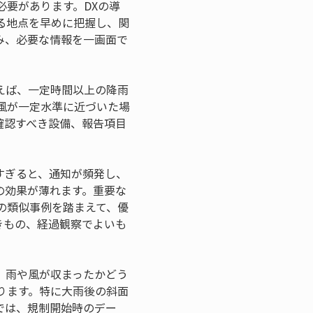
要があります。DXの導
る地点を早めに把握し、関
み、必要な情報を一画面で
えば、一定時間以上の降雨
風が一定水準に近づいた場
確認すべき設備、報告項目
すぎると、通知が頻発し、
の効果が薄れます。重要な
の類似事例を踏まえて、優
きもの、経過観察でよいも
、雨や風が収まったかどう
ります。特に大雨後の斜面
では、規制開始時のデー