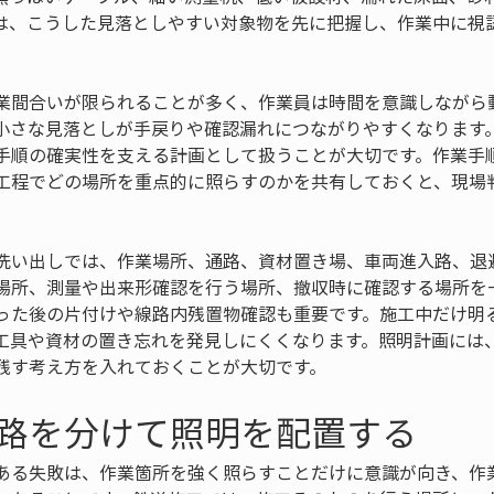
は、こうした見落としやすい対象物を先に把握し、作業中に視
業間合いが限られることが多く、作業員は時間を意識しながら
小さな見落としが手戻りや確認漏れにつながりやすくなります
手順の確実性を支える計画として扱うことが大切です。作業手
工程でどの場所を重点的に照らすのかを共有しておくと、現場
洗い出しでは、作業場所、通路、資材置き場、車両進入路、退
場所、測量や出来形確認を行う場所、撤収時に確認する場所を
った後の片付けや線路内残置物確認も重要です。施工中だけ明
工具や資材の置き忘れを発見しにくくなります。照明計画には
残す考え方を入れておくことが大切です。
路を分けて照明を配置する
ある失敗は、作業箇所を強く照らすことだけに意識が向き、作