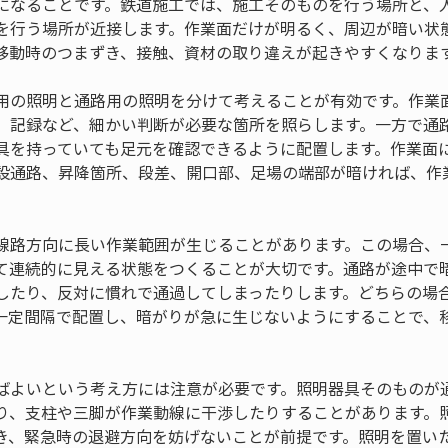
になることです。鉄道施工では、施工そのものを行う場所と、
を行う場所が近接します。作業面だけが明るく、周辺が暗い状
移動時のつまずき、接触、資材の取り違えが起きやすくなりま
用の照明と通路用の照明を分けて考えることが有効です。作業
、記録など、細かい判断が必要な箇所を照らします。一方で通
具を持っていても足元を確認できるように配置します。作業面
設通路、昇降箇所、段差、開口部、足場の端部が暗ければ、作
線路方向に長い作業範囲が生じることがあります。この場合、
て連続的に見える状態をつくることが大切です。通路が途中で
したり、反対に慣れで通過してしまったりします。どちらの場
一定間隔で配置し、暗がりが急に生じないようにすることで、
。
ばよいという考え方には注意が必要です。照明器具そのものが
り、支柱や三脚が作業動線に干渉したりすることがあります。
き、緊急時の退避方向を妨げないことが前提です。照明を置い