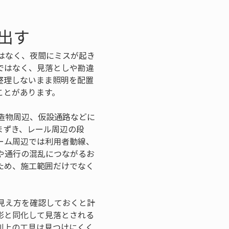
出す
はなく、夜間にミスが起き
ではなく、見落としや勘違
整理しないまま照明を配置
ことがあります。
造物周辺、仮設通路などに
まずき、レール周辺の段
ーム周辺では利用者動線、
や通行の混乱につながるお
ため、施工範囲だけでなく
見え方を確認しておくと計
影と同化して見落とされる
利上の工具は見つけにくく