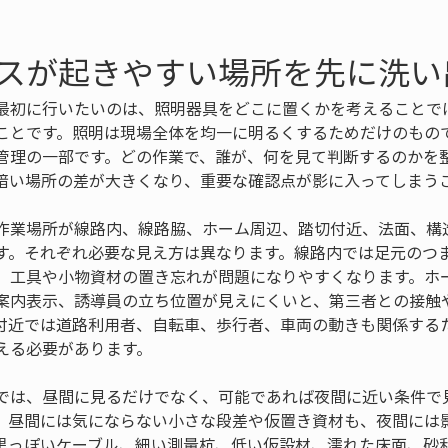
スが起きやすい場所を先に洗い
最初に行いたいのは、照明器具をどこに置くかを考えることで
ことです。照明は現場全体を均一に明るくするためだけのもの
管理の一部です。どの作業で、誰が、何を見て判断するのかを
暗い場所の差が大きくなり、重要な確認点が影に入ってしまう
作業場所が線路内、線路脇、ホーム周辺、踏切付近、法面、構
す。それぞれ必要な見え方は異なります。線路内では足元のつ
、工具や小物資材の置き忘れが問題になりやすくなります。ホ
案内表示、誘導員の立ち位置が見えにくいと、第三者との接触
付近では道路利用者、自転車、歩行者、車両の動きも関係する
える必要があります。
では、昼間に見るだけでなく、可能であれば夜間に近い条件で
。昼間には気にならない小さな段差や仮置き資材も、夜間には
黒っぽいケーブル、細い測量杭、低い仮設材、濡れた床面、砂