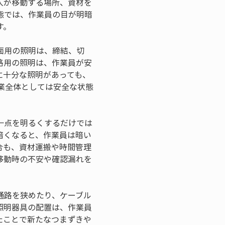
人が移動する場所、資材を
態では、作業員の目が明暗
す。
面用の照明は、締結、切
路用の照明は、作業員が安
に十分な照明があっても、
業全体としては安全な状態
一点を明るくするだけでは
暗くなると、作業員は暗い
合も、資材運搬や時間管理
移動時の不安や確認漏れを
通路を狭めたり、ケーブル
照明器具の配置は、作業員
たことで新たなつまずきや