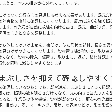
しまうと、本来の目的から外れてしまいます。
だけでなく進行方向の見通しも考える必要があります。足元だ
の障害物を事前に確認しにくくなります。反対に遠くを強く照
ります。作業員が自然に視線を向ける高さ、足元、曲がり角、
照明の向きと高さを調整します。
から外してはいけません。夜間は、似た形状の部材、長さの異
の見分けがつきにくくなります。資材置き場が暗いと、取り違
けでなく、資材の搬入、仮置き、取り出し、返却、残材確認ま
漏れを同時に減らしやすくなります。
まぶしさを抑えて確認しやすく
を確保しているつもりでも、影や逆光、まぶしさによって確認
画では、照明の数や明るさだけでなく、光の向きと当たり方を
てると、作業員の体や機械、資材が影をつくり、肝心の作業面
部、目盛り、墨、マーキング、段差、境界線などは、影の影響