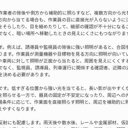
作業者の背後や側方から補助的に照らすなど、複数方向から光
方向から当てる場合も、作業員の目に直接光が入らないように
をそらしたり、目を細めたりして、細部の確認が不十分になる
でなく、暗い場所へ移動したときの見えにくさにもつながりま
す。例えば、誘導員や監視員の背後に強い照明があると、合図
ります。作業員が測量機器や目標物を見る方向に照明が向いて
や車両に対して照明が正面から当たると、周囲を見えにくくす
でなく、監視員、誘導員、列車運行に関係する確認者、近隣の
を決める必要があります。
です。低すぎる位置から強い光を当てると、長い影が出やすく
を照らせる一方で、器具の固定が不安定になったり、周辺への
場条件に応じて、作業面を直接照らす照明と、周辺を補助的に
えやすくなります。
反射にも配慮します。雨天後や散水後、レールや金属部材、仮