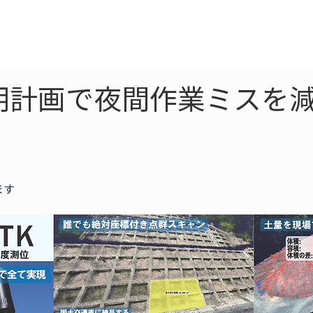
ne
LiDAR
ドローン
360
ソーラー
明計画で夜間作業ミスを減
ます