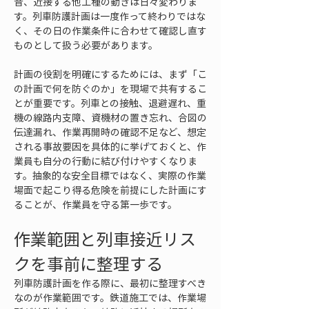
音、近接する他工種の動きは日々変わりま
す。列車防護計画は一度作って終わりではな
く、その日の作業条件に合わせて確認し直す
ものとして扱う必要があります。
計画の役割を明確にするためには、まず「こ
の計画で何を防ぐのか」を現場で共有するこ
とが重要です。列車との接触、退避遅れ、重
機の線路内支障、資機材の置き忘れ、合図の
伝達漏れ、作業再開時の確認不足など、想定
される事故要因を具体的に挙げておくと、作
業員も自分の行動に結び付けやすくなりま
す。抽象的な安全目標ではなく、実際の作業
場面で起こり得る危険を前提にした計画にす
ることが、作業員を守る第一歩です。
作業範囲と列車接近リス
クを事前に整理する
列車防護計画を作る際に、最初に整理すべき
なのが作業範囲です。鉄道施工では、作業場