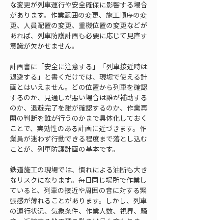
な変更が列車運行や安全確保に影響する場合
があります。作業範囲の変更、施工順序の変
更、人員配置の変更、重機位置の変更などが
あれば、列車防護計画も必要に応じて見直す
意識が欠かせません。
計画書に「安全に注意する」「列車接近時は
退避する」と書くだけでは、現場で使える計
画とはいえません。どの位置から列車を確認
するのか、見通しが悪い場合は誰が補助する
のか、退避完了を誰が確認するのか、作業再
開の判断を誰が行うのかまで具体化しておく
ことで、実効性のある計画に近づきます。作
業員が迷わず行動できる程度まで落とし込む
ことが、列車防護計画の基本です。
鉄道施工の現場では、慣れによる油断も大き
なリスクになります。毎日同じ場所で作業し
ていると、列車の接近や周囲の音に対する緊
張感が薄れることがあります。しかし、列車
の運行状況、気象条件、作業人数、視界、騒