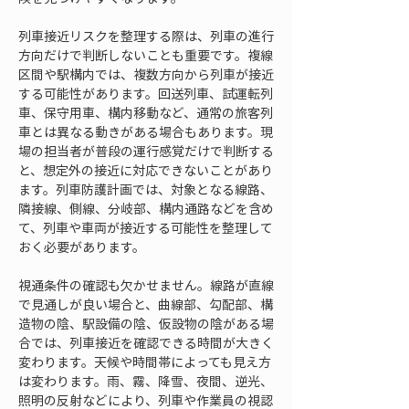
列車接近リスクを整理する際は、列車の進行
方向だけで判断しないことも重要です。複線
区間や駅構内では、複数方向から列車が接近
する可能性があります。回送列車、試運転列
車、保守用車、構内移動など、通常の旅客列
車とは異なる動きがある場合もあります。現
場の担当者が普段の運行感覚だけで判断する
と、想定外の接近に対応できないことがあり
ます。列車防護計画では、対象となる線路、
隣接線、側線、分岐部、構内通路などを含め
て、列車や車両が接近する可能性を整理して
おく必要があります。
視通条件の確認も欠かせません。線路が直線
で見通しが良い場合と、曲線部、勾配部、構
造物の陰、駅設備の陰、仮設物の陰がある場
合では、列車接近を確認できる時間が大きく
変わります。天候や時間帯によっても見え方
は変わります。雨、霧、降雪、夜間、逆光、
照明の反射などにより、列車や作業員の視認