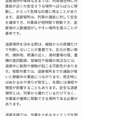
退避場所が曖昧なままでは、列車接近時に作
業員が近くの安全そうな場所へばらばらに移
動し、かえって危険な位置に残ることがあり
ます。退避場所は、列車の通過に対して安全
を確保でき、作業員が短時間で移動でき、退
避後の人数確認がしやすい場所を選ぶことが
基本です。
退避場所を決める際は、線路からの距離だけ
で判断しないことが重要です。足元が悪い場
所、傾斜地、側溝の近く、資材置場の陰、重
機の旋回範囲、架線柱や設備の周辺などは、
退避中に転倒や接触が起こる可能性がありま
す。夜間作業では、退避場所までの通路が暗
いと移動中の事故につながります。雨天時に
はぬかるみや滑りが発生し、冬期には凍結や
積雪が影響することもあります。安全な退避
場所とは、列車から離れているだけでなく、
作業員が確実に移動できる場所である必要が
あります。
退避手順では、作業を止めるタイミングを明