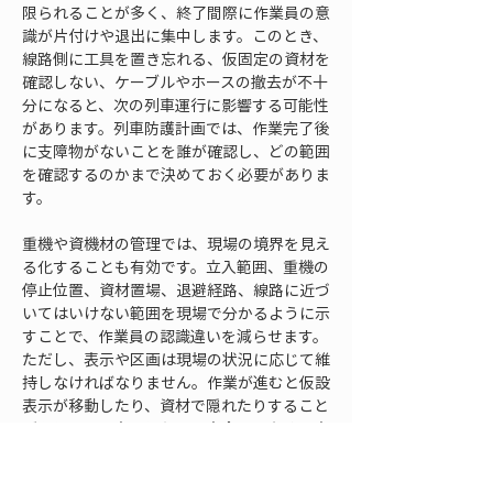
限られることが多く、終了間際に作業員の意
識が片付けや退出に集中します。このとき、
線路側に工具を置き忘れる、仮固定の資材を
確認しない、ケーブルやホースの撤去が不十
分になると、次の列車運行に影響する可能性
があります。列車防護計画では、作業完了後
に支障物がないことを誰が確認し、どの範囲
を確認するのかまで決めておく必要がありま
す。
重機や資機材の管理では、現場の境界を見え
る化することも有効です。立入範囲、重機の
停止位置、資材置場、退避経路、線路に近づ
いてはいけない範囲を現場で分かるように示
すことで、作業員の認識違いを減らせます。
ただし、表示や区画は現場の状況に応じて維
持しなければなりません。作業が進むと仮設
表示が移動したり、資材で隠れたりすること
があります。表示したから安全ではなく、表
示が現場で機能しているかを確認し続けるこ
とが重要です。