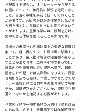
を配置する場合は、オペレーターから見える
位置に立つこと、線路側の状況を確認できる
こと、合図の意味を事前に統一しておくこと
が必要です。合図者がほかの作業をしながら
合図を出すと、重機の動きに対応できないこ
とがあります。重機作業中は、役割を分けて
集中できる体制を整えることが大切です。
資機材の仮置きも列車防護上の重要な管理対
象です。軽い資材やシート類は風で移動する
ことがあり、長尺物は端部が線路側へ張り出
すことがあります。工具や小物であっても、
線路内や列車通行に近い場所へ落下、転倒、
置き忘れが起これば支障物になります。仮置
き場所を決める際は、作業しやすさだけでな
く、列車接近時に資材をそのまま置いても安
全か、退避経路をふさがないか、夜間でも見
落とさないかを確認する必要があります。
作業終了時や一時中断時の片付け手順も計画
に含めるべきです。鉄道施工では作業時間が