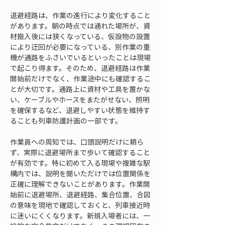
退避経路は、作業の進行により変化すること
があります。朝の時点では通れた場所が、資
材搬入後には狭くなっている、仮設物の設置
により迂回が必要になっている、別作業の重
機が通路をふさいでいるといったことは現場
で起こり得ます。そのため、退避経路は作業
開始前だけでなく、作業途中にも確認するこ
とが大切です。通路上に資材や工具を置かな
い、ケーブルやホースをまたがせない、照明
を確保するなど、退避しやすい状態を維持す
ることも列車防護計画の一部です。
作業員への周知では、口頭説明だけに頼ら
ず、実際に退避場所まで歩いて確認すること
が有効です。特に初めて入る現場や複雑な駅
構内では、説明を聞いただけでは位置関係を
正確に理解できないことがあります。作業開
始前に退避場所、退避経路、集合位置、合図
の意味を現地で確認しておくと、列車接近時
に迷いにくくなります。新規入場者には、一