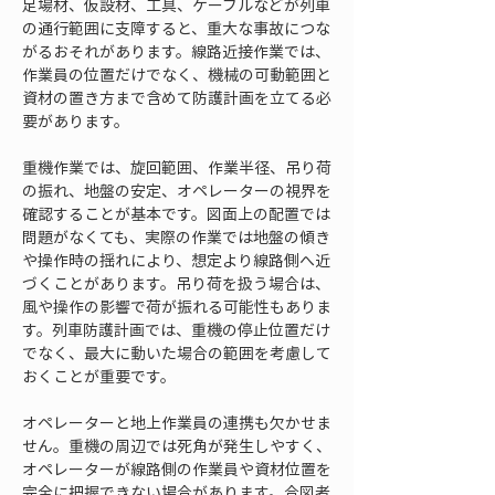
足場材、仮設材、工具、ケーブルなどが列車
の通行範囲に支障すると、重大な事故につな
がるおそれがあります。線路近接作業では、
作業員の位置だけでなく、機械の可動範囲と
資材の置き方まで含めて防護計画を立てる必
要があります。
重機作業では、旋回範囲、作業半径、吊り荷
の振れ、地盤の安定、オペレーターの視界を
確認することが基本です。図面上の配置では
問題がなくても、実際の作業では地盤の傾き
や操作時の揺れにより、想定より線路側へ近
づくことがあります。吊り荷を扱う場合は、
風や操作の影響で荷が振れる可能性もありま
す。列車防護計画では、重機の停止位置だけ
でなく、最大に動いた場合の範囲を考慮して
おくことが重要です。
オペレーターと地上作業員の連携も欠かせま
せん。重機の周辺では死角が発生しやすく、
オペレーターが線路側の作業員や資材位置を
完全に把握できない場合があります。合図者