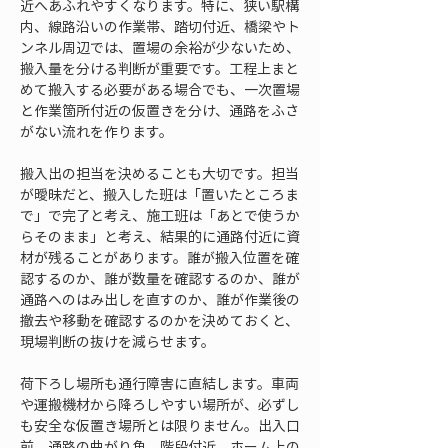
近へあふれやすくなります。特に、狭い駅構
内、線路沿いの作業帯、踏切付近、橋梁やト
ンネル周辺では、置場の余裕が少ないため、
搬入量を分ける判断が重要です。工程上まと
めて搬入する必要がある場合でも、一次置場
と作業箇所付近の仮置きを分け、通路をふさ
がない流れを作ります。
搬入出の担当を決めることも大切です。担当
が曖昧だと、搬入した班は「置いたところま
で」で完了と考え、施工班は「あとで使うか
らそのまま」と考え、結果的に通路付近に資
材が残ることがあります。誰が搬入位置を確
認するのか、誰が数量を確認するのか、誰が
通路へのはみ出しを直すのか、誰が作業後の
撤去や移動を確認するのかを決めておくと、
現場判断の抜けを減らせます。
荷下ろし場所も通行障害に直結します。車両
や運搬機材から降ろしやすい場所が、必ずし
も安全な仮置き場所とは限りません。出入口
前、通路の曲がり角、階段付近、ホーム上の