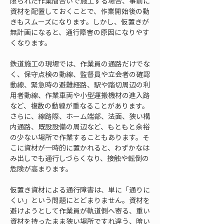
限られた作業間合いで施工する場合、事前に
資材を配置しておくことで、作業開始後の動
きもスムーズになります。しかし、仮置きが
無計画になると、通行障害の原因になりやす
くなります。
鉄道施工の現場では、作業員の通路だけでな
く、保守点検の動線、監督員や立会者の確認
動線、緊急時の避難経路、駅や踏切周辺の利
用者動線、作業車両や小型運搬機材の進入路
など、複数の動線が重なることがあります。
さらに、線路際、ホーム端部、法面、狭い構
内通路、既設設備の周辺など、もともと余裕
の少ない場所で作業することもあります。そ
こに資材が一時的に置かれると、わずかなは
み出しでも通行しづらくなり、接触や転倒の
危険が高まります。
仮置き資材による通行障害は、単に「通りに
くい」という問題にとどまりません。資材を
避けようとして作業員が軌道側へ寄る、重い
資材を持ったまま狭い場所ですれ違う、暗い