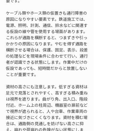
要です。
ケーブル類やホース類の仮置きも通行障害の
原因になりやすい要素です。鉄道施工では、
電源、照明、計測、通信、排水などに関連す
る仮設の線や管を使用する場面があります。
これらが通路を横断すると、つまずきや引っ
かかりの原因になります。やむを得ず通路を
横断させる場合は、保護、固定、表示、段差
の処理などを現場条件に合わせて行い、通行
者が認識できる状態にします。作業中だけの
仮設であっても、短時間だからと放置しない
ことが重要です。
資材の高さにも注意します。低すぎる資材は
足元で見落とされやすく、高すぎる積み重ね
は視界を遮ります。曲がり角、出入口、階段
付近、ホーム上の柱周辺、機器室の扉前など
で視界が遮られると、人や台車、作業車両の
接近に気づきにくくなります。資材を積む場
合は、通路側の見通しを妨げない高さに抑
え、崩れや荷崩れの危険がない状態にしま