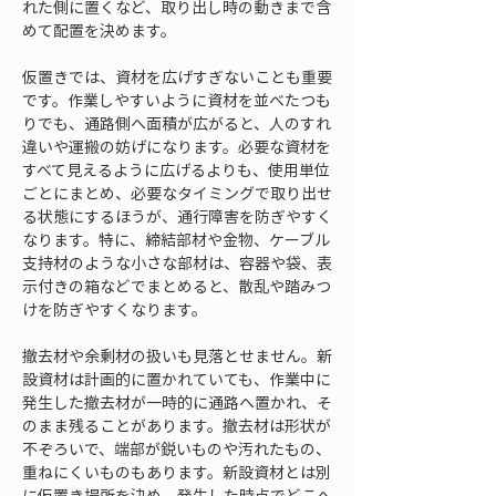
れた側に置くなど、取り出し時の動きまで含
めて配置を決めます。
仮置きでは、資材を広げすぎないことも重要
です。作業しやすいように資材を並べたつも
りでも、通路側へ面積が広がると、人のすれ
違いや運搬の妨げになります。必要な資材を
すべて見えるように広げるよりも、使用単位
ごとにまとめ、必要なタイミングで取り出せ
る状態にするほうが、通行障害を防ぎやすく
なります。特に、締結部材や金物、ケーブル
支持材のような小さな部材は、容器や袋、表
示付きの箱などでまとめると、散乱や踏みつ
けを防ぎやすくなります。
撤去材や余剰材の扱いも見落とせません。新
設資材は計画的に置かれていても、作業中に
発生した撤去材が一時的に通路へ置かれ、そ
のまま残ることがあります。撤去材は形状が
不ぞろいで、端部が鋭いものや汚れたもの、
重ねにくいものもあります。新設資材とは別
に仮置き場所を決め、発生した時点でどこへ