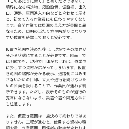
「このあたりに置く」と書くだけではなく、
境界になる構造物、既設設備、仮設柵、出入
口、通路、車両進入方向などと合わせて示す
と、初めて入る作業員にも伝わりやすくなり
ます。夜間作業では周囲の見え方が昼間と異
なるため、照明の当たり方や暗がりになりや
すい位置も確認しておくと安心です。
仮置き範囲を決めた後は、現場でその境界が
分かる状態にすることが必要です。図面上で
は明確でも、現地で目印がなければ、作業中
に少しずつ資材が広がってしまいます。仮置
き範囲の端部が分かる表示、通路側にはみ出
さないための目印、立入や通行を妨げないた
めの区画を設けることで、作業員が迷わず判
断できます。ただし、表示そのものが通行の
支障にならないよう、設置位置や固定方法に
も注意します。
また、仮置き範囲は一度決めて終わりではあ
りません。工程が進むと、使用する資材の種
類や量、作業範囲、関係者の動線が変わりま