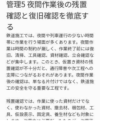
管理5 夜間作業後の残置
確認と復旧確認を徹底す
る
鉄道施工では、夜間や列車運行の少ない時間
帯に作業を行う場面が多くあります。夜間作
業は時間の制約が厳しく、作業終了前には復
旧、清掃、工具確認、資材確認、立会確認な
どが集中します。このとき、仮置き資材の残
置確認が不十分だと、通行障害や次工程への
支障につながるおそれがあります。夜間作業
後の確認は、単なる片付けではなく、鉄道施
工の安全を守る重要な工程です。
残置確認では、作業に使った資材だけでな
く、使わなかった資材、撤去材、梱包材、工
具、仮設表示、固定具、養生材なども対象に
します。作業中に必要だったものが、作業後
には通行障害になることがあります。たとえ
ば、通路脇に置いた小物、仮固定していた部