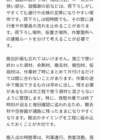
狭い部分、設備扉の前などは、荷下ろしがし
やすくても通行や点検の支障になりやすい場
所です。荷下ろしは短時間でも、その間に通
行者や作業員の流れを止めることがありま
す。荷下ろし場所、仮置き場所、作業箇所へ
の運搬ルートを分けて考えることが必要で
す。
搬出計画も忘れてはいけません。施工で使い
終わった資材、余剰材、撤去材、梱包材、仮
設材は、作業終了時にまとめて片付けるだけ
では間に合わないことがあります。作業の途
中で搬出できるものは早めに出し、残す必要
があるものは次工程で使う資材と混ざらない
ように管理します。特に、夜間作業では終了
時刻が迫ると復旧確認に追われるため、撤去
材や空容器が通路に残ったままになりやすく
なります。搬出のタイミングを工程に組み込
んでおくことが大切です。
搬入出の時間帯は、列車運行、旅客流動、周