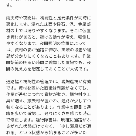
す。
雨天時や夜間は、視認性と足元条件が同時に
悪化します。濡れた床面や砕石、泥、金属部
材の上では滑りやすくなります。そこに仮置
き資材があると、避ける動作が増え、転倒し
やすくなります。夜間照明の位置によって
は、資材の影が通路に伸び、実際の段差や端
部が分かりにくくなることもあります。作業
開始前の明るい時間に確認した置場でも、夜
間の見え方を想定しておくことが大切です。
通路幅と視認性の管理では、現場巡視が有効
です。資材を置いた直後は問題がなくても、
作業が進むにつれて資材が動き、梱包材や工
具が増え、撤去材が置かれ、通路が少しずつ
狭くなることがあります。作業中の節目で通
路を歩いて確認し、通りにくさを感じた時点
で修正します。通行障害は、明確に通路がふ
さがれた状態だけでなく、「少し邪魔だが通
れる」という状態から始まることが多いた