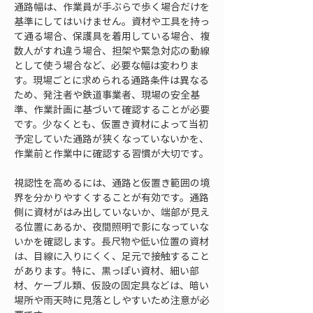
通路幅は、作業員が手ぶらで歩く場合だけを
基準にしてはいけません。資材や工具を持っ
て通る場合、保護具を着用している場合、複
数人がすれ違う場合、担架や緊急対応の動線
として使う場合など、必要な幅は変わりま
す。現場ごとに求められる通路条件は異なる
ため、発注者や鉄道事業者、現場の安全基
準、作業計画に基づいて確認することが必要
です。少なくとも、仮置き資材によって当初
予定していた通路が狭くなっていないかを、
作業前と作業中に確認する習慣が大切です。
視認性を高めるには、通路と仮置き範囲の境
界を分かりやすくすることが有効です。通路
側に資材がはみ出していないか、端部が見え
る位置にあるか、夜間照明で影になっていな
いかを確認します。長尺物や低い位置の資材
は、目線に入りにくく、足元で接触すること
があります。特に、黒っぽい資材、細い部
材、ケーブル類、仮設の固定具などは、暗い
場所や雨天時に見落としやすいため注意が必