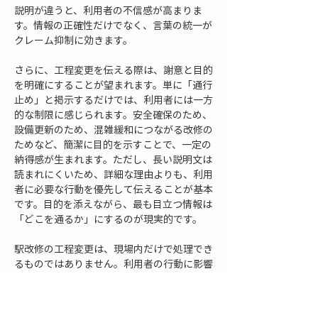
説明が違うと、利用者の不信感が高まりま
す。情報の正確性だけでなく、言葉の統一が
クレーム抑制に効きます。
さらに、工程変更を伝える際は、謝意と目的
を明確にすることが望まれます。単に「通行
止め」と掲示するだけでは、利用者には一方
的な制限に感じられます。安全確保のため、
設備更新のため、混雑緩和につながる改修の
ためなど、簡潔に目的を示すことで、一定の
納得感が生まれます。ただし、長い説明文は
読まれにくいため、詳細な理由よりも、利用
者に必要な行動を優先して伝えることが基本
です。目的を添えながら、最も目立つ情報は
「どこを通るか」にするのが現実的です。
駅改修の工程変更は、現場内だけで処理でき
るものではありません。利用者の行動に影響
する変更は、駅全体の運用変更でもありま
す。施工者は、変更が決まった時点で、駅係
員や発注者と情報共有し、案内の更新、誘導