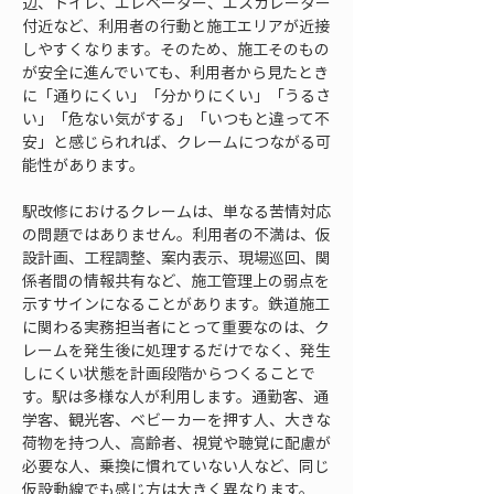
辺、トイレ、エレベーター、エスカレーター
付近など、利用者の行動と施工エリアが近接
しやすくなります。そのため、施工そのもの
が安全に進んでいても、利用者から見たとき
に「通りにくい」「分かりにくい」「うるさ
い」「危ない気がする」「いつもと違って不
安」と感じられれば、クレームにつながる可
能性があります。
駅改修におけるクレームは、単なる苦情対応
の問題ではありません。利用者の不満は、仮
設計画、工程調整、案内表示、現場巡回、関
係者間の情報共有など、施工管理上の弱点を
示すサインになることがあります。鉄道施工
に関わる実務担当者にとって重要なのは、ク
レームを発生後に処理するだけでなく、発生
しにくい状態を計画段階からつくることで
す。駅は多様な人が利用します。通勤客、通
学客、観光客、ベビーカーを押す人、大きな
荷物を持つ人、高齢者、視覚や聴覚に配慮が
必要な人、乗換に慣れていない人など、同じ
仮設動線でも感じ方は大きく異なります。