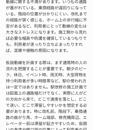
動線に関する不満があります。いつもの通路
が塞がれている、乗換経路が遠回りになって
いる、階段の位置が分かりにくい、改札まで
の経路が狭く感じる、ホーム上の歩行幅に不
安があるなど、利用者にとって動線の変化は
大きなストレスになります。施工側から見れ
ば必要な幅員や防護を確保しているつもりで
も、利用者が迷ったり立ち止まったりすれ
ば、混雑や接触の原因になります。
仮設動線を計画する際は、まず通常時の人の
流れを把握することが重要です。朝夕のピー
ク、休日、イベント時、雨天時、大型荷物を
持つ利用者が多い時間帯など、駅の使われ方
は一定ではありません。駅改修の施工計画で
は図面上の通路幅だけでなく、実際に人がど
の方向から来て、どこで速度を落とし、どこ
で迷い、どこで滞留しやすいかを想定する必
要があります。特に改札前、階段下、乗換通
路の曲がり角、ホーム端部、券売機周辺、エ
レベーター前は滞留が起きやすいため、仮囲
いの角度や開口部の位置によって利用者の印