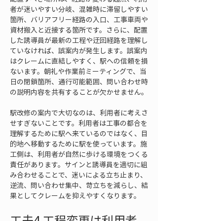
者が迷いやすい分岐、混雑時に滞留しやすい
箇所、バリアフリー経路の入口、工事車両や
資材搬入と近接する箇所です。さらに、配置
した誘導員が最新の工程や迂回経路を理解し
ていなければ、誤案内が発生します。誤案内
はクレームに直結しやすく、駅への信頼を損
ないます。朝礼や作業前ミーティングで、当
日の閉鎖箇所、通行可能範囲、問い合わせ時
の説明内容を共有することが欠かせません。
駅改修の案内で大切なのは、利用者に考えさ
せすぎないことです。利用者は工事の都合を
理解するために駅へ来ているのではなく、目
的地へ移動するために駅を使っています。施
工側は、利用者が自然に歩ける環境をつくる
責任があります。サインと誘導員を適切に組
み合わせることで、迷いによる立ち止まり、
逆流、問い合わせ集中、苛立ちを減らし、結
果としてクレームを抑えやすくなります。
工夫4 工程変更は利用者