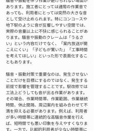
騒音や振動を伴う作業が避けられない場面が
あります。施工者にとっては通常の作業音で
あっても、利用者にとっては突然の大きな音
として受け止められます。特にコンコースや
地下駅のように音が反響しやすい空間では、
実際の音量以上に不快に感じられることがあ
ります。騒音や振動のクレームは「うるさ
い」という内容だけでなく、「案内放送が聞
こえにくい」「子どもが驚いた」「工事時間
を考えてほしい」といった形で表面化するこ
ともあります。
騒音・振動対策で重要なのは、発生させない
ことだけを目標にするのではなく、発生する
前提で影響を管理することです。駅改修では
工法上どうしても音が出る作業があります。
その場合、作業時間帯、作業範囲、作業継続
時間、休止間隔、周辺案内を組み合わせて不
満を抑える必要があります。例えば、利用者
が多い時間帯に連続的な高騒音作業を行え
ば、短時間でも悪い印象を与えやすくなりま
す。一方で、比較的利用者が少ない時間帯に