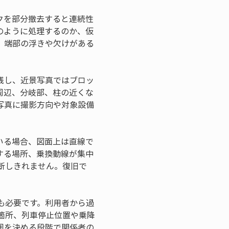
クを部分撤去すると連続性
のように処理するのか、仮
、端部の浮きや欠けがある
残し、近景写真ではブロッ
周辺、分岐部、柱の近くな
写真に撮影方向や対象設備
。
いる場合、図面上は直線で
する場所、乗換動線が集中
断しきれません。復旧で
も必要です。利用者から過
箇所、列車停止位置や乗降
囲を決める段階で関係者の