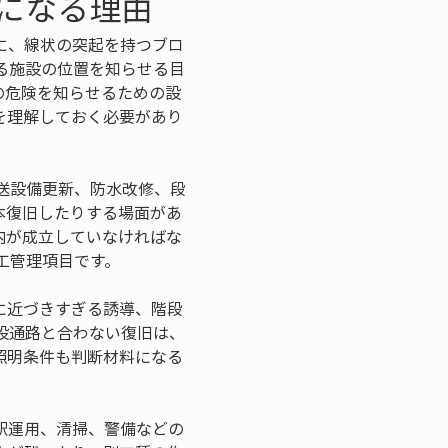
になる理由
に、線状の突起を持つブロ
る施設の位置を知らせる目
の危険を知らせるための設
を理解しておく必要があり
送設備更新、防水改修、段
本復旧したりする場面があ
内が成立していなければな
工管理項目です。
に近づきすぎる誘導、階段
設通路と合わない復旧は、
照明条件も判断材料になる
駅運用、清掃、警備などの