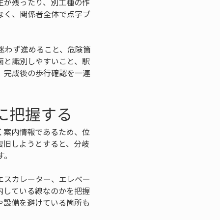
生が残ったり、別工種の作
なく、関係者全体で点字ブ
迷わず進めること、危険箇
面と識別しやすいこと、駅
、完成後の歩行確認を一連
に把握する
く案内情報であるため、位
復旧しようとすると、分岐
す。
エスカレーター、エレベー
内している線なのかを把握
や設備を避けている箇所も