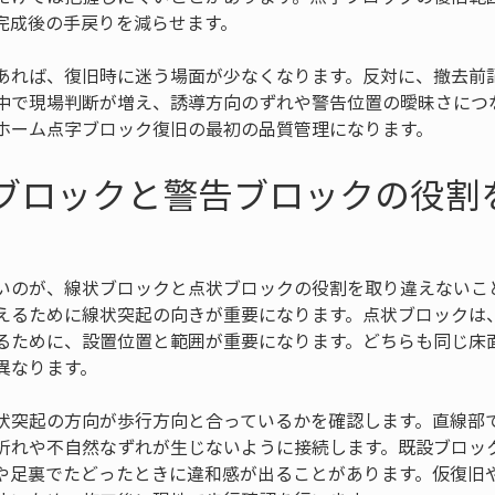
完成後の手戻りを減らせます。
あれば、復旧時に迷う場面が少なくなります。反対に、撤去前
中で現場判断が増え、誘導方向のずれや警告位置の曖昧さにつ
ホーム点字ブロック復旧の最初の品質管理になります。
導ブロックと警告ブロックの役割
いのが、線状ブロックと点状ブロックの役割を取り違えないこ
えるために線状突起の向きが重要になります。点状ブロックは
るために、設置位置と範囲が重要になります。どちらも同じ床
異なります。
状突起の方向が歩行方向と合っているかを確認します。直線部
折れや不自然なずれが生じないように接続します。既設ブロッ
や足裏でたどったときに違和感が出ることがあります。仮復旧