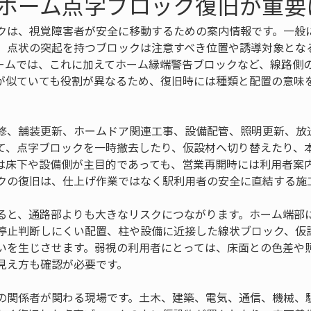
ホーム点字ブロック復旧が重要
クは、視覚障害者が安全に移動するための案内情報です。一般
、点状の突起を持つブロックは注意すべき位置や誘導対象とな
ームでは、これに加えてホーム縁端警告ブロックなど、線路側
が似ていても役割が異なるため、復旧時には種類と配置の意味
修、舗装更新、ホームドア関連工事、設備配管、照明更新、放
て、点字ブロックを一時撤去したり、仮設材へ切り替えたり、
は床下や設備側が主目的であっても、営業再開時には利用者案
クの復旧は、仕上げ作業ではなく駅利用者の安全に直結する施
ると、通路部よりも大きなリスクにつながります。ホーム端部
停止判断しにくい配置、柱や設備に近接した線状ブロック、仮
いを生じさせます。弱視の利用者にとっては、床面との色差や
見え方も確認が必要です。
の関係者が関わる現場です。土木、建築、電気、通信、機械、