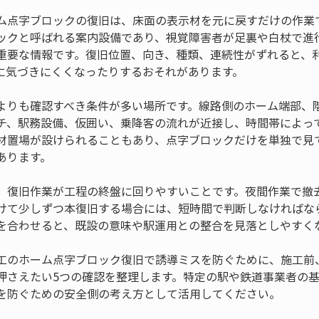
ム点字ブロックの復旧は、床面の表示材を元に戻すだけの作業
ックと呼ばれる案内設備であり、視覚障害者が足裏や白杖で進
重要な情報です。復旧位置、向き、種類、連続性がずれると、
に気づきにくくなったりするおそれがあります。
よりも確認すべき条件が多い場所です。線路側のホーム端部、
チ、駅務設備、仮囲い、乗降客の流れが近接し、時間帯によっ
材置場が設けられることもあり、点字ブロックだけを単独で見
あります。
、復旧作業が工程の終盤に回りやすいことです。夜間作業で撤
けて少しずつ本復旧する場合には、短時間で判断しなければな
を合わせると、既設の意味や駅運用との整合を見落としやすく
工のホーム点字ブロック復旧で誘導ミスを防ぐために、施工前
押さえたい5つの確認を整理します。特定の駅や鉄道事業者の
を防ぐための安全側の考え方として活用してください。