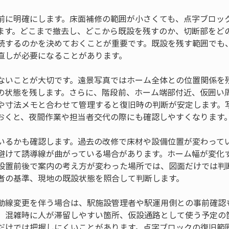
前に明確にします。床面補修の範囲が小さくても、点字ブロッ
ます。どこまで撤去し、どこから既設を残すのか、切断部をど
続するのかを決めておくことが重要です。既設を残す範囲でも
直しが必要になることがあります。
ないことが大切です。遠景写真ではホーム全体との位置関係を
の状態を残します。さらに、階段前、ホーム端部付近、仮囲い
や寸法メモと合わせて管理すると復旧時の判断が安定します。
おくと、夜間作業や担当者交代の際にも確認しやすくなります
いるかも確認します。過去の改修で床材や設備位置が変わって
避けて誘導線が曲がっている場合があります。ホーム幅が変化
設置前後で案内の考え方が変わった場所では、図面だけでは判
者の基準、現地の既設状態を照合して判断します。
動線変更を伴う場合は、駅施設管理者や駅運用側との事前確認
、混雑時に人が滞留しやすい箇所、仮設通路として使う予定の
だけでは把握しにくいことがあります。点字ブロックの復旧範