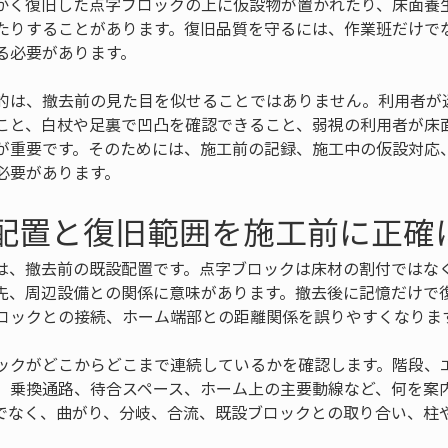
かく復旧した点字ブロックの上に仮設物が置かれたり、床面養
たりすることがあります。復旧品質を守るには、作業班だけで
る必要があります。
的は、撤去前の見た目を似せることではありません。利用者が
こと、白杖や足裏で凹凸を確認できること、弱視の利用者が床
が重要です。そのためには、施工前の記録、施工中の仮設対応
必要があります。
設配置と復旧範囲を施工前に正確
は、撤去前の既設配置です。点字ブロックは床材の割付ではな
先、周辺設備との関係に意味があります。撤去後に記憶だけで
ロックとの接続、ホーム端部との距離関係を誤りやすくなりま
ックがどこからどこまで連続しているかを確認します。階段、
、乗換通路、待合スペース、ホーム上の主要動線など、何を案
でなく、曲がり、分岐、合流、既設ブロックとの取り合い、柱