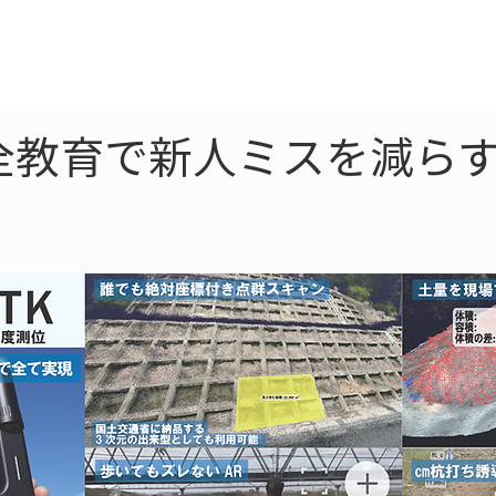
ne
LiDAR
ドローン
360
ソーラー
全教育で新人ミスを減らす