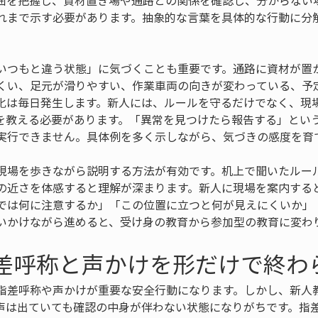
囲を把握し、資材置き場や通路との関係を確認し、分からない
れまで示す必要があります。抽象的な言葉を具体的な行動に分
。
いつもと違う状態」に気づくことも重要です。通路に資材が置
くい、足元が滑りやすい、作業車両の向きが変わっている、予
化は毎日発生します。新人には、ルールを守るだけでなく、現
を教える必要があります。「異常を見つけたら報告する」とい
実行できません。具体例を多く示しながら、気づきの感度を育
現場を歩きながら説明する方法が有効です。机上で聞いたルー
の近さを体感すると理解が深まります。新人に現場を案内する
では何に注意するか」「この位置に立つと何が見えにくいか」
いかけながら進めると、受け身の教育から参加型の教育に変わ
指差呼称と声かけを形だけで終わ
指差呼称や声かけが重要な安全行動になります。しかし、新人
声は出ていても確認の中身が伴わない状態になりがちです。指