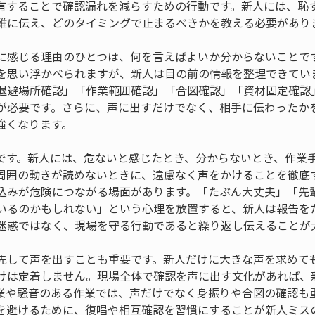
有することで確認漏れを減らすための行動です。新人には、恥
誰に伝え、どのタイミングで止まるべきかを教える必要があり
に感じる理由のひとつは、何を言えばよいか分からないことで
を思い浮かべられますが、新人は目の前の情報を整理できてい
退避場所確認」「作業範囲確認」「合図確認」「資材固定確認
が必要です。さらに、声に出すだけでなく、相手に伝わったか
強くなります。
です。新人には、危ないと感じたとき、分からないとき、作業
周囲の動きが読めないときに、遠慮なく声をかけることを徹底
込みが危険につながる場面があります。「たぶん大丈夫」「先
いるのかもしれない」という心理を放置すると、新人は報告を
迷惑ではなく、現場を守る行動であると繰り返し伝えることが
先して声を出すことも重要です。新人だけに大きな声を求めて
けは定着しません。現場全体で確認を声に出す文化があれば、
業や騒音のある作業では、声だけでなく身振りや合図の確認も
を避けるために、復唱や相互確認を習慣にすることが新人ミス