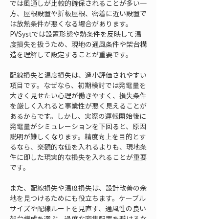
では風通しが比較的確保されることが多い一
方、屋根設置や折板屋根、密着に近い設置で
は放熱条件が悪くなる場合があります。
PVSystでは設置形態や熱条件を反映して温
度損失を扱うため、現地の通風条件や架台構
造を理解して設定することが重要です。
配線損失と温度損失は、過小評価されやすい
項目です。なぜなら、初期検討では発電量を
大きく見せたい心理が働きやすく、損失条件
を厳しく入れると事業性が悪く見えることが
あるからです。しかし、実際の運転開始後に
発電量がシミュレーションを下回ると、原因
説明が難しくなります。精度向上を目的とす
るなら、楽観的な値を入れるよりも、現地条
件に即した現実的な損失を入れることが重要
です。
また、配線損失や温度損失は、設計改善の余
地を見つけるためにも役立ちます。ケーブル
サイズや配線ルートを見直す、通風性の良い
架台構成を選ぶ、過度な密集配置を避けるな