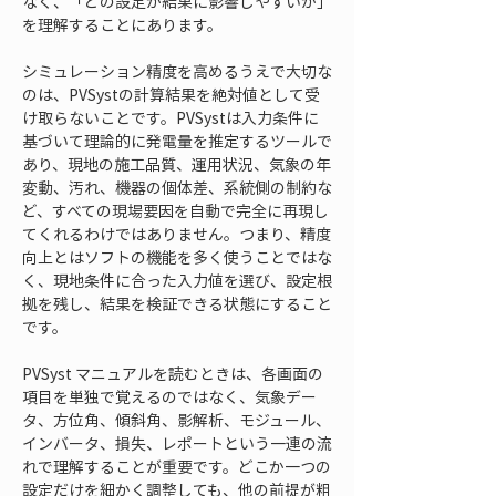
なく、「どの設定が結果に影響しやすいか」
を理解することにあります。
シミュレーション精度を高めるうえで大切な
のは、PVSystの計算結果を絶対値として受
け取らないことです。PVSystは入力条件に
基づいて理論的に発電量を推定するツールで
あり、現地の施工品質、運用状況、気象の年
変動、汚れ、機器の個体差、系統側の制約な
ど、すべての現場要因を自動で完全に再現し
てくれるわけではありません。つまり、精度
向上とはソフトの機能を多く使うことではな
く、現地条件に合った入力値を選び、設定根
拠を残し、結果を検証できる状態にすること
です。
PVSyst マニュアルを読むときは、各画面の
項目を単独で覚えるのではなく、気象デー
タ、方位角、傾斜角、影解析、モジュール、
インバータ、損失、レポートという一連の流
れで理解することが重要です。どこか一つの
設定だけを細かく調整しても、他の前提が粗