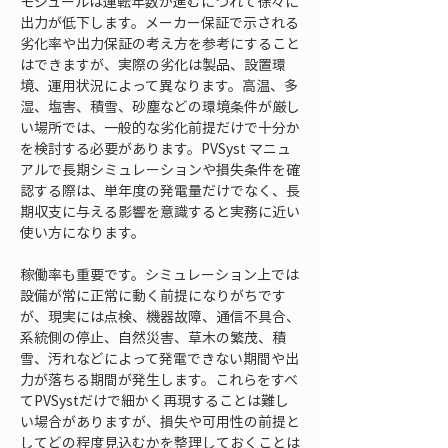
モジュールは運転年数が進むにつれて徐々に
出力が低下します。メーカー保証で示される
劣化率や出力保証の考え方を参考にすること
はできますが、実際の劣化は製品、設置環
境、運用状況によって異なります。高温、多
湿、塩害、積雪、砂塵などの環境条件が厳し
い場所では、一般的な劣化前提だけで十分か
を検討する必要があります。PVSyst マニュ
アルで長期シミュレーションや損失条件を確
認する際は、単年度の発電量だけでなく、長
期収支に与える影響を意識すると実務に近い
使い方になります。
稼働率も重要です。シミュレーション上では
設備が常に正常に動く前提になりがちです
が、現実には点検、機器故障、通信不具合、
系統側の停止、自然災害、草木の繁茂、積
雪、汚れなどによって発電できない期間や出
力が落ちる期間が発生します。これらをすべ
てPVSystだけで細かく再現することは難し
い場合がありますが、損失や可用性の前提と
してどの程度見込むかを整理しておくことは