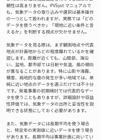
頼性は高まりません。PVSyst マニュアルで
も、気象データの取り込みや選択は基本操作
の一つとして扱われますが、実務では「どの
データを使うべきか」「現地に近い条件と言
えるか」を判断する視点が欠かせません。
気象データを見る際は、まず観測地点や代表
地点が計画地からどの程度離れているかを確
認します。距離が近くても、山間部、海沿
い、盆地、都市部では日射や気温、風の傾向
が異なることがあります。特に山影や海霧、
積雪、局地的な雲の発生が多い地域では、単
純に近い地点のデータを選ぶだけでは不十分
です。発電事業の初期検討では代表的なデー
タを使うこともありますが、詳細設計や収益
性評価では、気象データの出所と妥当性を説
明できる状態にしておく必要があります。
また、気象データには長期平均を使う場合
と、特定年の実測値に近いデータを使う場合
があります。長期平均は事業計画に向いてい