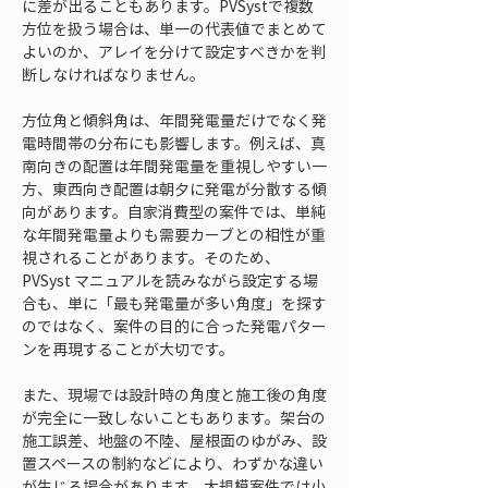
に差が出ることもあります。PVSystで複数
方位を扱う場合は、単一の代表値でまとめて
よいのか、アレイを分けて設定すべきかを判
断しなければなりません。
方位角と傾斜角は、年間発電量だけでなく発
電時間帯の分布にも影響します。例えば、真
南向きの配置は年間発電量を重視しやすい一
方、東西向き配置は朝夕に発電が分散する傾
向があります。自家消費型の案件では、単純
な年間発電量よりも需要カーブとの相性が重
視されることがあります。そのため、
PVSyst マニュアルを読みながら設定する場
合も、単に「最も発電量が多い角度」を探す
のではなく、案件の目的に合った発電パター
ンを再現することが大切です。
また、現場では設計時の角度と施工後の角度
が完全に一致しないこともあります。架台の
施工誤差、地盤の不陸、屋根面のゆがみ、設
置スペースの制約などにより、わずかな違い
が生じる場合があります。大規模案件では小