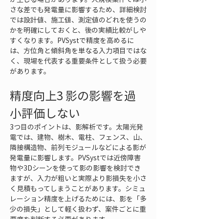
さな差でも発電量に影響するため、詳細検討
では設計値、施工値、測定値のどれを使うの
かを明確にしておくと、後の実績比較がしや
すくなります。PVSystで精度を高めるに
は、方位角と傾斜角を単なる入力項目ではな
く、現場を代表する重要条件として扱う必要
があります。
精度向上3 影の影響を過
小評価しない
3つ目のポイントは、影解析です。太陽光発
電では、建物、樹木、電柱、フェンス、山、
隣接構造物、前列モジュールなどによる影が
発電量に影響します。PVSystでは近傍障害
物や3Dシーンを使って影の影響を検討でき
ますが、入力が粗いと実際より影損失を小さ
く見積もってしまうことがあります。シミュ
レーション精度を上げるためには、影を「多
少の損失」として軽く扱わず、案件ごとに重