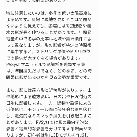
要度を判断する必要があります。
特に注意したいのは、冬季の低い太陽高度に
よる影です。夏場に現地を見たときは問題が
ないように見えても、冬場には周辺建物や樹
木の影が長く伸びることがあります。年間発
電量の中で冬季の比率は地域や設計条件によ
って異なりますが、影の影響が特定の時間帯
に集中すると、ストリング単位やMPPT単位
での損失が大きくなる場合があります。
PVSyst マニュアルで影解析を確認する際
は、年間損失だけでなく、どの季節、どの時
間帯に影が出るのかを見る姿勢が重要です。
また、影には遠方影と近傍影があります。山
や地形による遠方影は、日の出や日没付近の
日射に影響します。一方、建物や設備による
近傍影は、モジュール面に部分的な影を落と
し、電気的なミスマッチ損失を引き起こすこ
とがあります。PVSystでは影の幾何学的な
影響と電気的な影響を分けて考える場面があ
りますが、初心者は単に3Dモデルを作成し