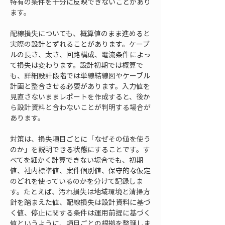
特有の条件を十分に反映できないことがあり
ます。
配線損失についても、概算値のまま進めると
実際の設計とずれることがあります。ケーブ
ルの長さ、太さ、回路構成、電流条件によっ
て損失は変わります。設計初期では概算で
も、詳細設計段階では単線結線図やケーブル
計画と整合させる必要があります。入力値を
見直さないままレポートを作成すると、後か
ら設計資料と合わないことが判明する場合が
あります。
対策は、損失項目ごとに「なぜその値を使う
のか」を説明できる状態にすることです。す
べてを細かく計算できない場合でも、初期
値、社内標準値、案件個別値、保守的な仮定
のどれを使っているのかを分けて記録しま
す。たとえば、汚れ損失は地域環境と清掃方
針を踏まえた値、配線損失は設計資料に基づ
く値、停止に関する条件は運用前提に基づく
値というように、項目ごとの根拠を整理しま