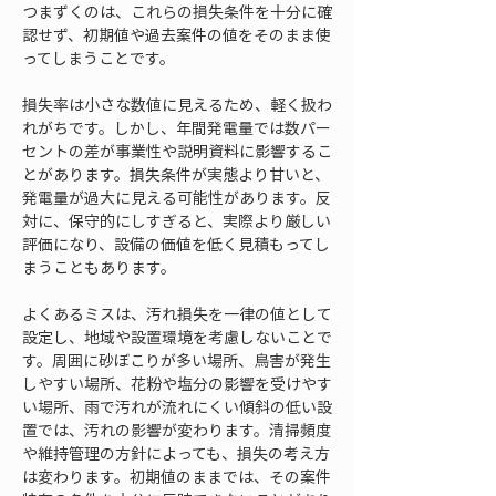
つまずくのは、これらの損失条件を十分に確
認せず、初期値や過去案件の値をそのまま使
ってしまうことです。
損失率は小さな数値に見えるため、軽く扱わ
れがちです。しかし、年間発電量では数パー
セントの差が事業性や説明資料に影響するこ
とがあります。損失条件が実態より甘いと、
発電量が過大に見える可能性があります。反
対に、保守的にしすぎると、実際より厳しい
評価になり、設備の価値を低く見積もってし
まうこともあります。
よくあるミスは、汚れ損失を一律の値として
設定し、地域や設置環境を考慮しないことで
す。周囲に砂ぼこりが多い場所、鳥害が発生
しやすい場所、花粉や塩分の影響を受けやす
い場所、雨で汚れが流れにくい傾斜の低い設
置では、汚れの影響が変わります。清掃頻度
や維持管理の方針によっても、損失の考え方
は変わります。初期値のままでは、その案件