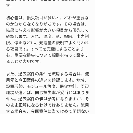
す。
初心者は、損失項目が多いと、どれが重要な
のか分からなくなりがちです。その場合は、
結果に与える影響が大きい項目から優先して
確認します。汚れ、温度、影、配線、出力制
限、停止などは、発電量の説明でよく問われ
る項目です。すべてを完璧にすることより
も、重要な損失について根拠を持って設定す
ることが大切です。
また、過去案件の条件を流用する場合は、流
用元と今回案件の違いを確認します。地域、
設置形態、モジュール角度、保守方針、周辺
環境が違えば、同じ損失率が妥当とは限りま
せん。過去案件の値は参考になりますが、そ
のまま正解になるわけではありません。流用
する場合も、今回案件に当てはめて問題ない
かを確認する必要があります。
損失率は、シミュレーションの中で「調整項