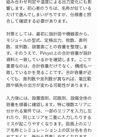
組み合わせ判定や温度による出力変化にも影
響します。初心者のうちは、名称が似ている
だけで選んでしまいがちですが、仕様書と照
合して確認する必要があります。
対策としては、最初に設計図や機器表から、
モジュールの型式、定格出力、枚数、直列
数、並列数、設置面ごとの容量を整理しま
す。そのうえで、PVsyst上の合計容量が設計
資料と一致しているかを確認します。ここで
重要なのは、合計容量だけでなく、構成も一
致しているかを見ることです。合計容量が近
くても、直列数や並列数が異なれば、電圧範
囲や損失の出方が変わる可能性があります。
入力後には、設置面別、回路別、設備全体の
容量を順番に確認します。特に複数エリアに
分かれる案件では、一部のエリアを入力し忘
れたり、同じエリアを二重に入力したりする
ミスが起こりやすくなります。図面上のエリ
ア名称とシミュレーション上の区分名を合わ
せておくと、後から見直しやすくなります。