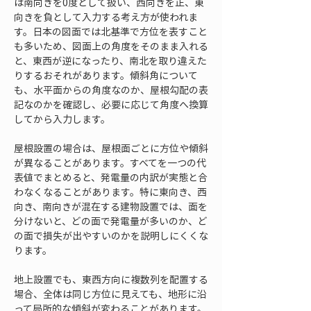
は南向きを0度として扱い、西向きを正、東
向きを負として入力する考え方が使われま
す。日本の図面では北基準で方位を表すこと
も多いため、図面上の角度をそのまま入れる
と、東西が逆になったり、南北を取り違えた
りするおそれがあります。傾斜角について
も、水平面からの角度なのか、屋根勾配の表
記なのかを確認し、必要に応じて角度へ換算
してから入力します。
屋根設置の場合は、屋根面ごとに方位や傾斜
が異なることがあります。すべてを一つの代
表値でまとめると、発電量の内訳が実態と合
わなくなることがあります。特に東向き、西
向き、南向きが混在する建物設置では、面を
分けないと、どの面で発電量が多いのか、ど
の面で損失が出やすいのかを説明しにくくな
ります。
地上設置でも、東西方向に複数列を配置する
場合、全体は同じ方位に見えても、地形に沿
って局所的な傾斜が変わることがあります。