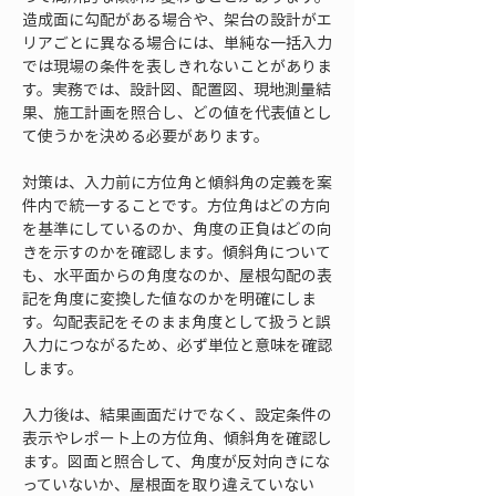
造成面に勾配がある場合や、架台の設計がエ
リアごとに異なる場合には、単純な一括入力
では現場の条件を表しきれないことがありま
す。実務では、設計図、配置図、現地測量結
果、施工計画を照合し、どの値を代表値とし
て使うかを決める必要があります。
対策は、入力前に方位角と傾斜角の定義を案
件内で統一することです。方位角はどの方向
を基準にしているのか、角度の正負はどの向
きを示すのかを確認します。傾斜角について
も、水平面からの角度なのか、屋根勾配の表
記を角度に変換した値なのかを明確にしま
す。勾配表記をそのまま角度として扱うと誤
入力につながるため、必ず単位と意味を確認
します。
入力後は、結果画面だけでなく、設定条件の
表示やレポート上の方位角、傾斜角を確認し
ます。図面と照合して、角度が反対向きにな
っていないか、屋根面を取り違えていない