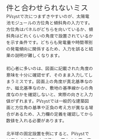
件と合わせられないミス
PVsystで次につまずきやすいのが、太陽電
池モジュールの方位角と傾斜角の入力です。
方位角はパネルがどちらを向いているか、傾
斜角はどれくらいの角度で設置されているか
を示す条件です。どちらも発電量や時間帯別
の発電傾向に関係するため、入力を誤ると結
果の説明が難しくなります。
初心者に多いのは、図面に記載された角度の
意味を十分に確認せず、そのまま入力してし
まうミスです。図面上の角度が真北基準なの
か、磁北基準なのか、敷地の基準線からの角
度なのかを確認しないと、実際の向きと入力
値がずれます。PVsystでは一般的な建築図
面と方位角の基準や正負の考え方が異なる場
合があるため、入力欄の定義を確認してから
数値を入れる必要があります。
北半球の固定設置を例にすると、PVsystで