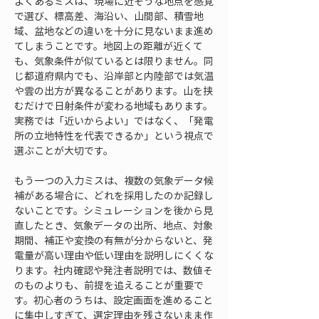
よくあるミスは、現場に近そうな地点を感覚
で選び、標高差、海沿い、山間部、積雪地
域、盆地などの違いを十分に見ないまま進め
てしまうことです。地図上の距離が近くて
も、気象条件が似ているとは限りません。同
じ都道府県内でも、沿岸部と内陸部では気温
や雲の出方が異なることがあります。山を挟
むだけで日射条件が変わる地域もあります。
実務では「近いからよい」ではなく、「発電
所の立地特性を代表できるか」という視点で
選ぶことが大切です。
もう一つの入力ミスは、複数の気象データ候
補がある場合に、どれを採用したのか記録し
ないことです。シミュレーションを後から見
直したとき、気象データの出所、地点、対象
期間、補正や変換の有無が分からないと、発
電量が高い理由や低い理由を説明しにくくな
ります。社内確認や発注者説明では、数値そ
のものよりも、前提を追えることが重要で
す。初心者のうちは、設定画面を進めること
に集中しすぎて、選定理由を残さないまま作