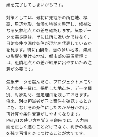
業を完了してしまいがちです。
対策としては、最初に発電所の所在地、標
高、周辺地形、気候の特徴を整理し、候補と
なる気象地点との差を確認します。気象デー
タを選ぶ際は、単に住所に近いかではなく、
日射条件や温度条件が現地を代表しているか
を見ます。特に山間部、雪の多い地域、海風
の影響を受ける地域、都市部の高温環境で
は、近隣地点との差が結果に出やすいため注
意が必要です。
気象データを選んだら、プロジェクトメモや
入力条件一覧に、採用した地点名、データ種
別、対象期間、選定理由を残しておきます。
将来、別の担当者が同じ案件を確認するとき
にも、なぜその条件にしたのかが分かれば、
再計算や条件変更がしやすくなります。
PVsystの使い方を覚える段階では、入力画
面を正しく進むことだけでなく、判断の根拠
を残す習慣を身につけることが大切です。