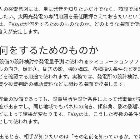
人の検索意図には、単に発音を知りたいだけでなく、商談で恥
したい、太陽光発電の専門用語を最低限押さえておきたいとい
は、PVsystが何をするためのものなのか、どのような場面で
答えが安定します。
とは何をするためのものか
光発電設備の設計検討や発電量予測に使われるシミュレーションソ
ルの向き、傾斜角、周辺の影、機器構成、各種損失条件などを
どを確認する用途で使われます。実務では、発電所の設計検討
資や投資判断の補助資料などに関わる場面で登場します。
容量の設備であっても、設置場所や設計条件によって発電量が
差が出ますし、同じ地域でもパネルの向き、傾斜角、影の影響
どによって結果が変わります。PVsystは、こうした複数の条
として使われます。
話題が出るとき、相手が知りたいのは「その名前を知っているか」