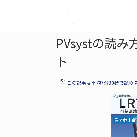
LRTK
Pho
PVsystの
ト
この記事は平均7分30秒で読め