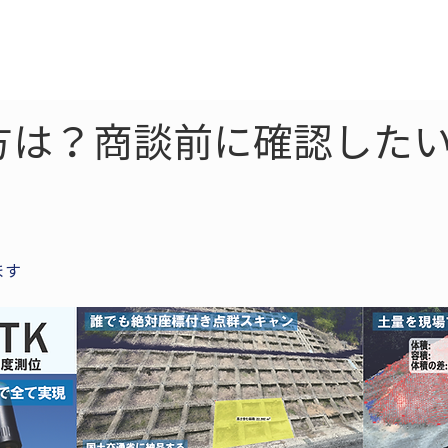
ne
LiDAR
ドローン
360
ソーラー
読み方は？商談前に確認した
ます