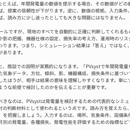
たとえば、年間発電量の数値を提示する場合、その数値がどの
ば、提案の信頼性が下がります。逆に、数値の根拠、入力条件
ば、読み方に少し迷ったとしても大きな問題にはなりません。
検討ツールですが、現地のすべてを自動的に正確に判断してくれる
や影の把握、機器仕様の設定、損失率の考え方、運用時のリス
わります。つまり、シミュレーション結果は「答え」ではなく
があります。
と、商談での説明が実務的になります。「PVsystで年間発電
た気象データ、方位、傾斜、影、機器構成、損失条件に基づい
したほうが、相手は結果の意味を理解しやすくなります。単に
ような前提で検討したのかを伝えることが重要です。
べきなのは、PVsystは発電量を検討するための代表的なシミ
討の判断材料として使われるという点です。読み方を覚えたら
」を把握しましょう。入力するのは、場所、気象条件、設備条
月別の発電量、各種損失、発電性能を評価するための指標など