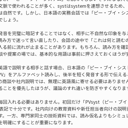
脈で使われることが多く、systはsystemを連想させるため
は自然です。しかし、日本語の実務会話では「ピー・ブイ・シ
でしょう。
発音を完璧に暗記することではなく、相手に不自然な印象を与
読み方で迷って言い直したり、会話の途中で「これは何と読む
入る前に流れが止まることがあります。もちろん、読み方を確
談や提案の場では、基本的な用語は事前に押さえておくほうが
英語で説明する相手と話す場合、日本語の「ピー・ブイ・シス
PV」をアルファベット読みし、後半を短く発音する形で伝える
の商談や社内説明では、無理に英語風に寄せる必要はありませ
ることを優先したほうが、議論のすれ違いを防ぎやすくなりま
毎回入れる必要はありません。初回だけ「PVsyst（ピー・ブ
yst表記で十分です。社内向けの教育資料や新任担当者向けの説
す。一方、専門家同士の技術資料では、読み仮名よりもシミュ
を明確にすることが重要になります。