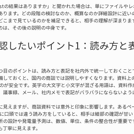
systの結果はありますか」と聞かれた場合は、単にファイルや
あります。どの段階の検討なのか、概算なのか詳細設計に近い
どこまで見ているのかを補足できると、相手の理解が深まりま
のは、その後の説明の中身です。
認したいポイント1：読み方と
つ目のポイントは、読み方と表記を社内外で統一しておくこと
備しておくと、国内の商談では説明しやすくなります。資料上
一するのが安全です。英字の大文字と小文字が混ざる用語は、資料
、議事録、メール、社内メモで表記がバラバラにならないよう
に見えますが、商談資料では意外と印象に影響します。あるページ
、さらに口頭では違う読み方をしていると、相手は細部の確認が甘
所の設計や発電量予測は、数値、単位、条件の整合性が重要で
も丁寧に見えます。