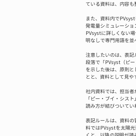
ている資料は、内容も
また、資料内でPVs
発電量シミュレーショ
PVsystに詳しく
明なしで専門用語を並
注意したいのは、表記
段落で「PVsyst
を示した後は、原則と
とと、資料として見や
社内資料では、担当者が
「ピー・ブイ・シスト
読み方が結びついてい
表記ルールは、資料の
料ではPVsystを
くと、以降の説明が読