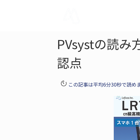
LRTK
Pho
PVsystの
認点
この記事は平均6分30秒で読め