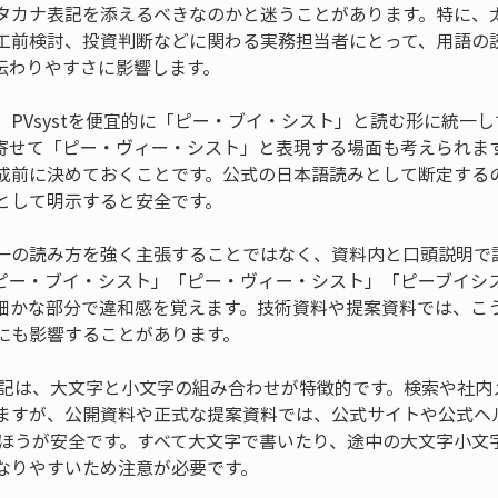
タカナ表記を添えるべきなのかと迷うことがあります。特に、
工前検討、投資判断などに関わる実務担当者にとって、用語の
伝わりやすさに影響します。
、PVsystを便宜的に「ピー・ブイ・シスト」と読む形に統一
寄せて「ピー・ヴィー・シスト」と表現する場面も考えられま
成前に決めておくことです。公式の日本語読みとして断定する
として明示すると安全です。
一の読み方を強く主張することではなく、資料内と口頭説明で
ピー・ブイ・シスト」「ピー・ヴィー・シスト」「ピーブイシ
細かな部分で違和感を覚えます。技術資料や提案資料では、こ
にも影響することがあります。
う表記は、大文字と小文字の組み合わせが特徴的です。検索や社内メ
ますが、公開資料や正式な提案資料では、公式サイトや公式ヘ
えるほうが安全です。すべて大文字で書いたり、途中の大文字小
なりやすいため注意が必要です。