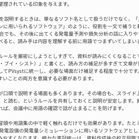
整理されている印象を与えます。
ystを説明するときは、単なるソフト名として扱うだけでなく、
ンに用いられるソフトウェア」のように、役割を一文で補うと
ない場合でも、その後に出てくる発電量予測や損失分析の話に入り
べると、読み手は内容を理解する前に用語でつまずいてしまい
ルールを厳密にしようとしすぎて、資料が読みにくくなること
（ピー・ブイ・シスト）」と書くと、読み方の補足が多すぎて文章
してPVsystに統一し、必要な場面だけ補足する程度で十分で
すいことの両方を意識する必要があります。
口頭で説明する場面も多くあります。その場合も、スライド上は
」と読む、というルールを共有しておくと説明が安定します。
れば、会議中に用語の確認で話が止まることを防げます。
冒頭や用語集の中で軽く触れるだけでも効果があります。たと
太陽光発電設備の発電量シミュレーションに用いるソフトウェアと
みやすくなります。細かな表記統一は、資料作成後の校正段階