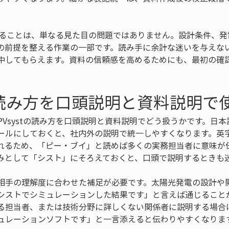
そろえることは、単なる見た目の問題ではありません。設計条件、
の前提を整える作業の一部です。読み手に余計な迷いを与えな
中してもらえます。資料の信頼感を高めるためにも、最初の確
読み方を口頭説明と資料説明で
PVsystの読み方を口頭説明と資料説明でどう扱うかです。日
ールにしておくと、社内外の説明で統一しやすくなります。英字
れるため、「ピー・ブイ」と読めば多くの実務担当者に意味が
の読みとして「シスト」にそろえておくと、口頭で説明するときも
相手の理解度に合わせた補足が必要です。太陽光発電の設計や
シストでシミュレーションした結果です」と言えば通じること
る担当者、または技術分野に詳しくない関係者に説明する場合
ュレーションソフトです」と一言添えると伝わりやすくなりま