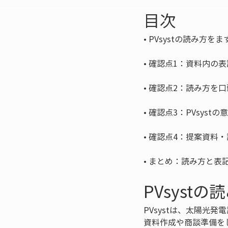
目次
• 
• 
• 
• 
• 
• 
まとめ：読み方と表
PVsyst
PVsystは、太陽
資料作成や商談準備を