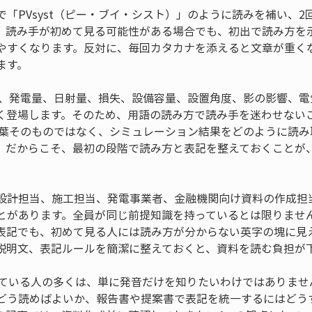
「PVsyst（ピー・ブイ・シスト）」のように読みを補い、2回目
。読み手が初めて見る可能性がある場合でも、初出で読み方を
やすくなります。反対に、毎回カタカナを添えると文章が重く
ます。
料では、発電量、日射量、損失、設備容量、設置角度、影の影響、
く登場します。そのため、用語の読み方で読み手を迷わせない
いう言葉そのものではなく、シミュレーション結果をどのように読
。だからこそ、最初の段階で読み方と表記を整えておくことが
設計担当、施工担当、発電事業者、金融機関向け資料の作成担
とがあります。全員が同じ前提知識を持っているとは限りません。
表記でも、初めて見る人には読み方が分からない英字の塊に見
説明文、表記ルールを簡潔に整えておくと、資料を読む負担が
を調べている人の多くは、単に発音だけを知りたいわけではありま
どう読めばよいか、報告書や提案書で表記を統一するにはどう