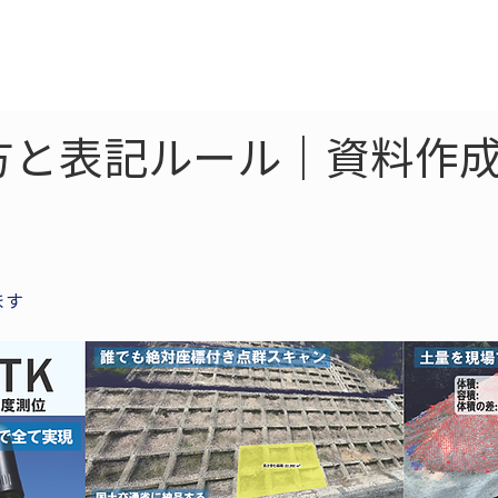
ne
LiDAR
ドローン
360
ソーラー
読み方と表記ルール｜資料作
ます