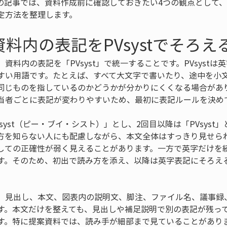
の記事では、資料作成前に確認しておきたい4つの観点として
定方法を整理します。
料内の表記をPVsystでそろえ
資料内の表記を「PVsyst」で統一することです。PVsyst
すい用語です。たとえば、すべて大文字で書いたり、途中を小
同じものを指しているのかどうかが分かりにくくなる場合があ
当者ごとに表記が変わりやすいため、最初に表記ルールを決め
syst（ピー・ブイ・シスト）」とし、2回目以降は「PVsyst
方を知らない人にも配慮しながら、本文全体はすっきり見せら
しての正確性が弱く見えることがあります。一方で英字だけを
す。そのため、初出で読み方を添え、以降は英字表記にそろえ
、見出し、本文、図表内の説明文、脚注、ファイル名、議事録
す。本文だけを整えても、見出しや補足説明で別の表記が残っ
す。特に提案資料では、読み手が細部まで見ていることがあり