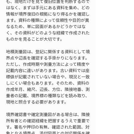
も、現地だけを見て復旧位置を判断するので
はなく、まずは手元にある資料を集め、どの
情報が境界復旧の根拠になり得るかを確認し
ます。資料の種類によって信頼性や目的が異
なるため、単に図面があるかどうかではな
く、その資料がどのような経緯で作成された
ものかを見ることが大切です。
地積測量図は、登記に関係する資料として境
界点や辺長を確認する手掛かりになります。
ただし、作成時期や測量方法によって精度や
記載内容に違いがあります。古い資料では座
標値が記載されていない場合や、現況と一致
しにくい場合もあります。そのため、資料の
作成年月、縮尺、辺長、方位、隣接地番、測
量者の記載、境界標の種類などを読み取り、
現地と照合する必要があります。
境界確認書や確定測量図がある場合は、隣接
所有者との確認経緯を把握するうえで重要で
す。署名や押印の有無、確認された範囲、対
象となる境界点、添付図面との対応関係を確