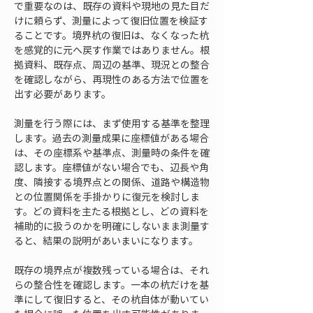
で重要なのは、既存の資料や現地の見た目だ
けに頼らず、測量によって復旧位置を検証す
ることです。境界杭の復旧は、なくなった杭
を感覚的に元へ戻す作業ではありません。根
拠資料、既存点、周辺の基準、現況との整合
を確認しながら、再現性のある方法で位置を
出す必要があります。
測量を行う際には、まず使用する基準を整理
します。過去の測量成果に座標値がある場合
は、その座標系や基準点、測量時の条件を確
認します。座標値がない場合でも、辺長や角
度、隣接する境界点との関係、道路や構造物
との位置関係を手掛かりに復元を検討しま
す。どの資料を主たる根拠とし、どの資料を
補助的に扱うのかを明確にしないまま測量す
ると、結果の説明があいまいになります。
既存の境界点が複数残っている場合は、それ
らの整合性を確認します。一本の杭だけを基
準にして復旧すると、その杭自体が動いてい