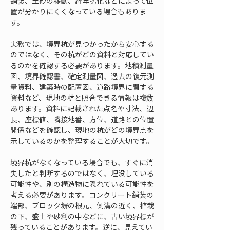
舗装、土砂の移動、経年劣化などによって位
置が分かりにくくなっている場合もありま
す。
実務では、境界杭が見つかったから安心する
のではなく、その杭がどの資料と対応してい
るのかを確認する必要があります。地積測量
図、境界確認書、確定測量図、過去の復元測
量資料、建築時の配置図、道路境界に関する
資料など、現地の杭と照合できる情報は複数
あります。資料に記載された点名や寸法、辺
長、座標値、隣接地番、方位、道路との位置
関係などを確認し、現地の杭がどの境界点を
示しているのかを整理することが大切です。
境界杭がなくなっている場合でも、すぐに消
失したと判断するのではなく、埋没している
可能性や、別の構造物に隠れている可能性を
考える必要があります。コンクリート舗装の
端部、ブロック塀の根元、側溝の近く、植栽
の下、盛土や砂利の中などに、古い境界標が
残っていることがあります。逆に、見えてい