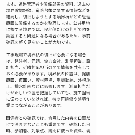
ます。道路管理者や関係部署の資料、過去の
境界確認記録、道路台帳に関する情報などを
確認し、復旧しようとする境界杭がどの管理
範囲に関係するのかを整理します。公共用地
に接する境界では、民地側だけの判断で杭を
設置すると問題になる場合があるため、事前
確認を軽く見ないことが大切です。
工事現場で境界杭の復旧が必要になる場合
は、発注者、元請、協力会社、測量担当、設
計担当、近隣対応担当の間で情報を共有して
おく必要があります。境界杭の位置は、掘削
範囲、仮囲い、資材置場、重機動線、外構施
工、排水計画などに影響します。測量担当だ
けが正しい位置を把握していても、施工担当
に伝わっていなければ、杭の再損傷や越境作
業につながることがあります。
関係者との確認では、合意した内容を口頭だ
けで済ませないことも重要です。確認した日
時、参加者、対象点、説明に使った資料、現