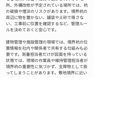
所、外構改修が予定されている場所では、杭
の破損や埋没のリスクがあります。境界杭の
周辺に物を置かない、舗装や土砂で隠さな
い、工事前に位置を確認するなど、管理ルー
ルを決めておくと安心です。
建物管理や施設管理の現場では、境界杭の位
置情報を社内や関係者で共有する仕組みも必
要です。測量担当者だけが図面を持っている
状態では、現場の作業員や維持管理担当者が
境界杭の重要性に気づかず、支障物として扱
ってしまうことがあります。敷地境界に近い
作業を行うときは、事前に境界杭の位置を確
認する流れを作っておくことで、誤って損傷
するリスクを下げられます。
復旧後の記録は、紙の書類だけに頼ると探し
にくくなることがあります。図面、写真、立
会記録、測量成果を案件名や所在地、日付、
境界点名とともに整理し、必要なときに取り
出せるようにしておくことが大切です。ファ