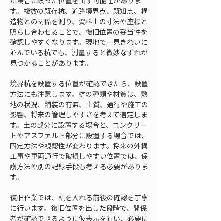
た場合に誤った位置を出す可能性がありま
す。複数の既存杭、道路境界点、既知点、構
造物との関係を測り、資料上の寸法や座標と
照らし合わせることで、復旧位置の妥当性を
確認しやすくなります。現地で一見きれいに
並んでいる杭でも、測量すると微妙なずれが
見つかることがあります。
境界杭を設置する位置が確認できたら、設置
方法にも注意します。杭の種類や材質は、敷
地の状況、舗装の有無、土質、通行や施工の
影響、将来の管理しやすさを考えて選定しま
す。土の部分に設置する場合と、コンクリー
トやアスファルト部分に設置する場合では、
固定方法や視認性が変わります。将来の外構
工事や車両通行で破損しやすい位置では、保
護方法や別の記録手段も考える必要がありま
す。
復旧作業では、杭を入れる前後の確認を丁寧
に行います。復旧位置を出した段階で、関係
者が確認できるように仮表示を行い、必要に