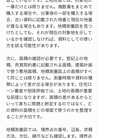
致しているかです。土地売買では、対象地が
一筆だけとは限りません。複数筆をまとめて
購入する場合や、分筆後の一部を購入する場
合、古い資料に記載された地番と現在の地番
が異なる場合もあります。地積測量図を見つ
けたとしても、それが現在の対象地を示して
いるかを確認しなければ、資料としての使い
方を誤る可能性があります。
次に、面積の確認が必要です。登記上の地
積、売買契約書に記載される面積、建築計画
で使う敷地面積、地積測量図上の面積がすべ
て同じとは限りません。測量時期や資料の種
類によって差が出る場合があります。住宅ロ
ーン審査や担保評価では、土地の面積が重要
な前提になりますが、面積の差があるからと
いって直ちに問題と断定するのではなく、ど
の資料の面積をどの場面で使うのかを整理す
ることが大切です。
地積測量図では、境界点の番号、辺長、求積
方法、方位、縮尺なども確認します。境界点