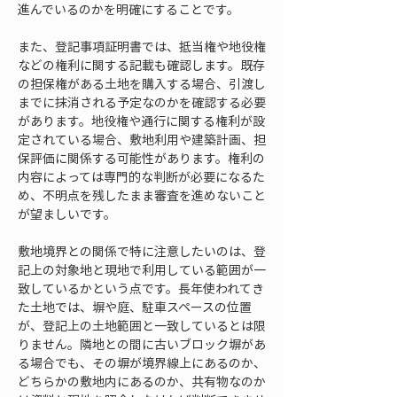
進んでいるのかを明確にすることです。
また、登記事項証明書では、抵当権や地役権
などの権利に関する記載も確認します。既存
の担保権がある土地を購入する場合、引渡し
までに抹消される予定なのかを確認する必要
があります。地役権や通行に関する権利が設
定されている場合、敷地利用や建築計画、担
保評価に関係する可能性があります。権利の
内容によっては専門的な判断が必要になるた
め、不明点を残したまま審査を進めないこと
が望ましいです。
敷地境界との関係で特に注意したいのは、登
記上の対象地と現地で利用している範囲が一
致しているかという点です。長年使われてき
た土地では、塀や庭、駐車スペースの位置
が、登記上の土地範囲と一致しているとは限
りません。隣地との間に古いブロック塀があ
る場合でも、その塀が境界線上にあるのか、
どちらかの敷地内にあるのか、共有物なのか