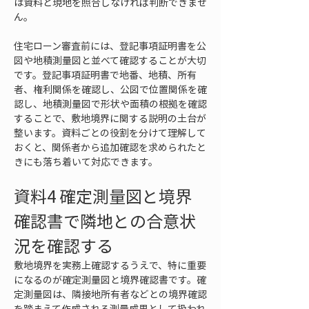
は資料と現地を照合しなければ判断できませ
ん。
住宅ローン審査前には、登記事項証明書を公
図や地積測量図と並べて確認することが大切
です。登記事項証明書で地番、地積、所有
者、権利関係を確認し、公図で位置関係を確
認し、地積測量図で形状や面積の根拠を確認
することで、敷地境界に関する説明の土台が
整います。資料ごとの役割を分けて理解して
おくと、関係者から追加確認を求められたと
きにも落ち着いて対応できます。
資料4 確定測量図と境界
確認書で隣地との合意状
況を確認する
敷地境界を実務上確認するうえで、特に重要
になるのが確定測量図と境界確認書です。確
定測量図は、隣接地所有者などとの境界確認
を踏まえて作成される測量成果として扱われ