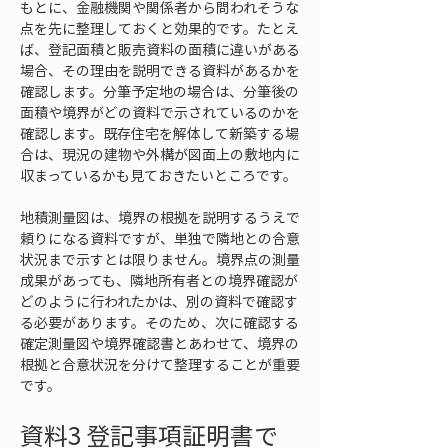
もとに、金融機関や関係者から問われそうな
点を先に整理しておくと効果的です。たとえ
ば、登記面積と販売資料の面積に違いがある
場合、その理由を説明できる資料があるかを
確認します。分筆予定地の場合は、分筆後の
面積や境界がどの資料で示されているのかを
確認します。既存住宅を解体して新築する場
合は、現況の建物や外構が図面上の敷地内に
収まっているかも見ておきたいところです。
地積測量図は、境界の根拠を説明するうえで
頼りになる資料ですが、単独で隣地との合意
状況まで示すとは限りません。境界点の測量
成果があっても、隣地所有者との境界確認が
どのように行われたかは、別の資料で確認す
る必要があります。そのため、次に確認する
確定測量図や境界確認書とあわせて、境界の
根拠と合意状況を分けて整理することが重要
です。
資料3 登記事項証明書で