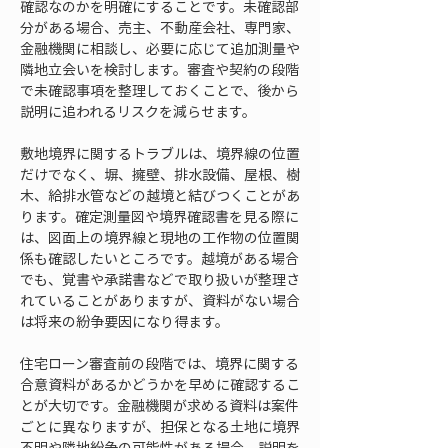
確認なのかを明確にすることです。未確認部
分がある場合、売主、不動産会社、専門家、
金融機関に相談し、必要に応じて追加測量や
隣地立会いを検討します。審査や契約の段階
で未確認事項を整理しておくことで、後から
説明に追われるリスクを減らせます。
敷地境界に関するトラブルは、境界線の位置
だけでなく、塀、擁壁、排水設備、屋根、樹
木、給排水管などの越境と結びつくことがあ
ります。確定測量図や境界確認書を見る際に
は、図面上の境界線と現地の工作物の位置関
係も確認したいところです。越境がある場合
でも、覚書や承諾書などで取り扱いが整理さ
れていることがありますが、資料がない場合
は将来の紛争要因になり得ます。
住宅ローン審査前の段階では、境界に関する
合意資料があるかどうかを早めに確認するこ
とが大切です。金融機関が求める資料は案件
ごとに異なりますが、担保となる土地に境界
不明や隣地紛争の可能性がある場合、説明を