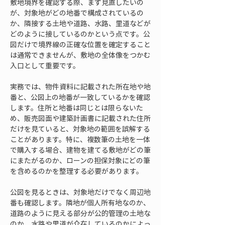
敷地境界を確認する際、まず見直したいの
が、対象地がどの地番で構成されているの
か、隣接する土地や道路、水路、里道などが
どのように接しているのかという点です。公
図だけで境界線の正確な位置を確定すること
は通常できませんが、敷地の全体像をつかむ
入口として重要です。
実務では、物件資料に記載された所在地や地
番と、公図上の地番が一致しているかを確認
します。住所と地番は同じとは限らないた
め、販売図面や建築計画書に記載された住所
だけを見ていると、対象地の範囲を誤解する
ことがあります。特に、複数筆の土地を一体
で購入する場合、建物を建てる敷地がどの筆
にまたがるのか、ローンの担保対象にどの筆
を含めるのかを整理する必要があります。
公図を見るときは、対象地だけでなく周辺地
番も確認します。隣地が個人所有地なのか、
道路のように見える部分が公的管理の土地な
のか、水路や里道が介在しているのかによっ