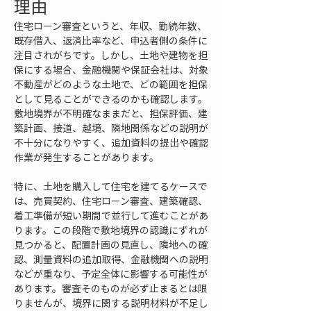
理由
住宅ローン審査というと、年収、勤続年数、
既存借入、返済比率など、申込者側の条件に
注目されがちです。しかし、土地や建物を担
保にする場合、金融機関や保証会社は、対象
不動産がどのような土地で、どの範囲を担保
として見ることができるのかも確認します。
敷地境界が不明確なままだと、担保評価、建
築計画、接道、越境、隣地関係などの説明が
不十分になりやすく、追加資料の提出や確認
作業が発生することがあります。
特に、土地を購入して住宅を建てるケースで
は、売買契約、住宅ローン審査、建築確認、
着工準備が短い期間で並行して進むことがあ
ります。この段階で敷地境界の認識にずれが
見つかると、配置計画の見直し、隣地への確
認、測量資料の追加取得、金融機関への説明
などが重なり、予定全体に影響する可能性が
あります。審査そのものが必ず止まるとは限
りませんが、境界に関する説明材料が不足し