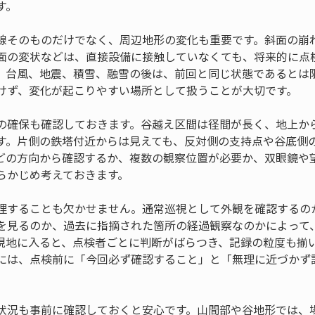
す。
線そのものだけでなく、周辺地形の変化も重要です。斜面の崩
面の変状などは、直接設備に接触していなくても、将来的に点
、台風、地震、積雪、融雪の後は、前回と同じ状態であるとは
けず、変化が起こりやすい場所として扱うことが大切です。
の確保も確認しておきます。谷越え区間は径間が長く、地上か
す。片側の鉄塔付近からは見えても、反対側の支持点や谷底側
どの方向から確認するか、複数の観察位置が必要か、双眼鏡や
らかじめ考えておきます。
理することも欠かせません。通常巡視として外観を確認するの
を見るのか、過去に指摘された箇所の経過観察なのかによって
現地に入ると、点検者ごとに判断がばらつき、記録の粒度も揃
には、点検前に「今回必ず確認すること」と「無理に近づかず
状況も事前に確認しておくと安心です。山間部や谷地形では、