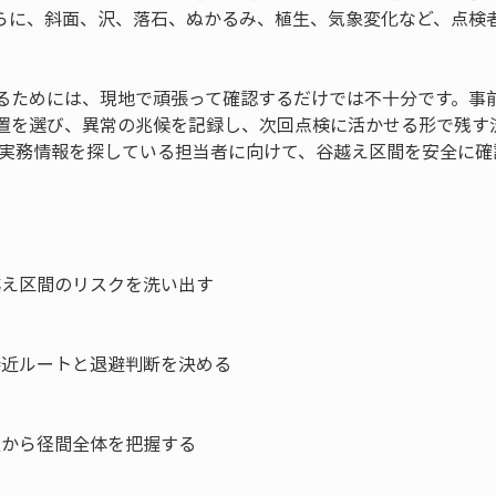
らに、斜面、沢、落石、ぬかるみ、植生、気象変化など、点検
るためには、現地で頑張って確認するだけでは不十分です。事
置を選び、異常の兆候を記録し、次回点検に活かせる形で残す
で実務情報を探している担当者に向けて、谷越え区間を安全に確
越え区間のリスクを洗い出す

接近ルートと退避判断を決める

置から径間全体を把握する
