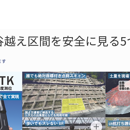
ne
LiDAR
ドローン
360
ソーラー
谷越え区間を安全に見る5
ます