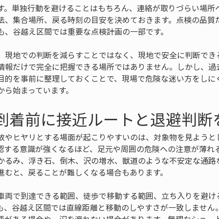
す。単独行動を避けることはもちろん、連絡が取りづらい場所
法、集合場所、戻る時刻の目安を決めておきます。点検の品質
も、谷越え区間では重要な点検計画の一部です。
、現地での判断を減らすことではなく、現地で安全に判断でき
情報だけで完全に把握できる場所ではありません。しかし、過
目的を事前に整理しておくことで、現場で危険な迷い方をしに
から始まっています。
地到着前に接近ルートと退避判断
故やヒヤリとする場面が起こりやすいのは、対象物を見ようと
認する意識が強くなるほど、足元や周囲の危険への注意が薄れ
かるみ、浮き石、倒木、沢の増水、獣道のような不安定な通路
進むと、戻ることが難しくなる場合もあります。
車両で到達できる範囲、徒歩で移動する範囲、立ち入りを避け
も、谷越え区間では直線距離と移動のしやすさが一致しません