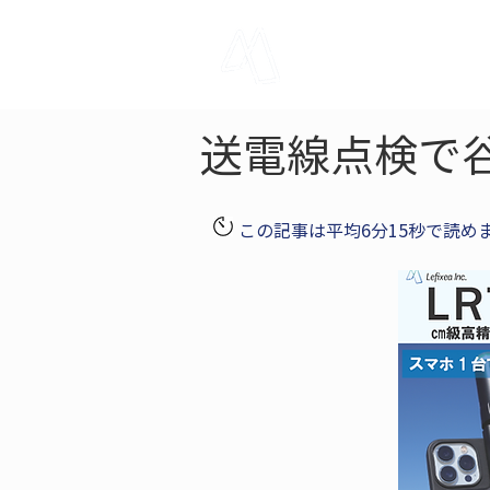
LRTK
Pho
送電線点検で
この記事は平均6分15秒で読め