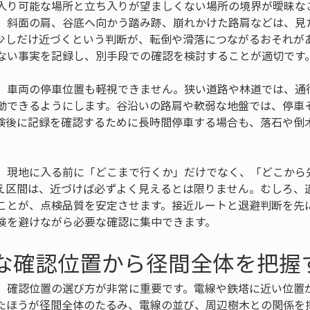
入り可能な場所と立ち入りが望ましくない場所の境界が曖昧な
、斜面の肩、谷底へ向かう踏み跡、崩れかけた路肩などは、見
少しだけ近づくという判断が、転倒や滑落につながるおそれが
ない事実を記録し、別手段での確認を検討することが適切です
、車両の停車位置も軽視できません。狭い道路や林道では、通
動できるようにします。谷沿いの路肩や軟弱な地盤では、停車
検後に記録を確認するために長時間停車する場合も、落石や倒
、現地に入る前に「どこまで行くか」だけでなく、「どこから
え区間は、近づけば必ずよく見えるとは限りません。むしろ、
ことが、点検品質を安定させます。接近ルートと退避判断を先
険を避けながら必要な確認に集中できます。
全な確認位置から径間全体を把握
、確認位置の選び方が非常に重要です。電線や鉄塔に近い位置
たほうが径間全体のたるみ、電線の並び、周辺樹木との関係を