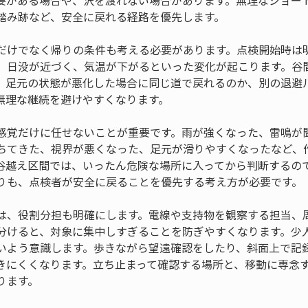
要がある場合や、沢を渡れない場合があります。無理なショー
踏み跡など、安全に戻れる経路を優先します。
だけでなく帰りの条件も考える必要があります。点検開始時は
、日没が近づく、気温が下がるといった変化が起こります。谷
。足元の状態が悪化した場合に同じ道で戻れるのか、別の退避
無理な継続を避けやすくなります。
感覚だけに任せないことが重要です。雨が強くなった、雷鳴が
ちてきた、視界が悪くなった、足元が滑りやすくなったなど、
谷越え区間では、いったん危険な場所に入ってから判断するの
りも、点検者が安全に戻ることを優先する考え方が必要です。
は、役割分担も明確にします。電線や支持物を観察する担当、
分けると、対象に集中しすぎることを防ぎやすくなります。少
いよう意識します。歩きながら望遠確認をしたり、斜面上で記
きにくくなります。立ち止まって確認する場所と、移動に専念
ります。