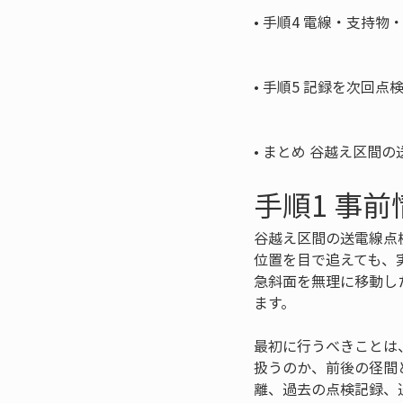
• 
手順4 電線・支持物
• 
手順5 記録を次回点
• 
まとめ 谷越え区間の
手順1 事
谷越え区間の送電線点
位置を目で追えても、
急斜面を無理に移動し
ます。
最初に行うべきことは
扱うのか、前後の径間
離、過去の点検記録、