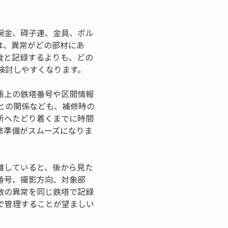
腕金、碍子連、金具、ボル
は、異常がどの部材にあ
食と記録するよりも、どの
検討しやすくなります。
帳上の鉄塔番号や区間情報
との関係なども、補修時の
所へたどり着くまでに時間
修準備がスムーズになりま
離していると、後から見た
番号、撮影方向、対象部
数の異常を同じ鉄塔で記録
で管理することが望ましい