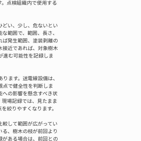
す。点検組織内で使用する
ひどい、少し、危ないとい
能な範囲で、範囲、長さ、
れば発生範囲、塗装剥離の
木接近であれば、対象樹木
が進む可能性を記録しま
あります。送電線設備は、
観点で健全性を判断しま
能への影響を懸念すべき状
。現場記録では、見たまま
点を絞りやすくなります。
比較して範囲が広がってい
いる、樹木の枝が前回より
録がある場合は、前回との