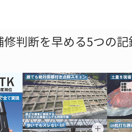
ne
LiDAR
ドローン
360
ソーラー
補修判断を早める5つの記