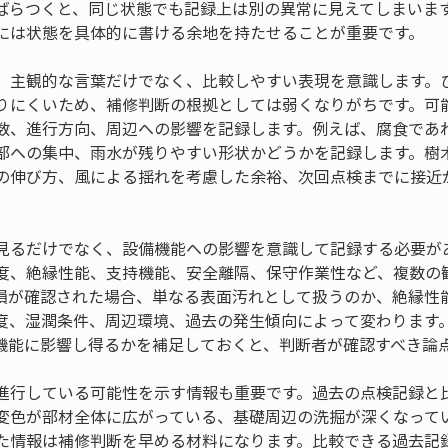
ばらつくと、同じ状態でも記録上は別の異常に見えてしまいま
には状態を具体的に書ける余地を持たせることが重要です。
、主観的な言葉だけでなく、比較しやすい表現を意識します。
りにくいため、補修判断の根拠としては弱くなりがちです。可
数、進行方向、周辺への影響を記録します。例えば、腐食であ
部への集中、雨水が残りやすい形状かどうかを記録します。樹
の伸び方、風による揺れを考慮した余裕、次回点検までに接近
見るだけでなく、設備機能への影響を意識して記録する必要が
度、絶縁性能、支持機能、安全離隔、保守作業性など、複数の
損が確認された場合、単なる表面汚れとして扱うのか、絶縁性
度、湿潤条件、周辺環境、過去の発生傾向によって変わります
機能に影響し得るかを補足しておくと、判断者が確認すべき論
進行している可能性を示す情報も重要です。過去の点検記録と
変色が部材全体に広がっている、基礎周辺の洗掘が深くなって
た情報は補修判断を早める材料になります。比較できる過去記