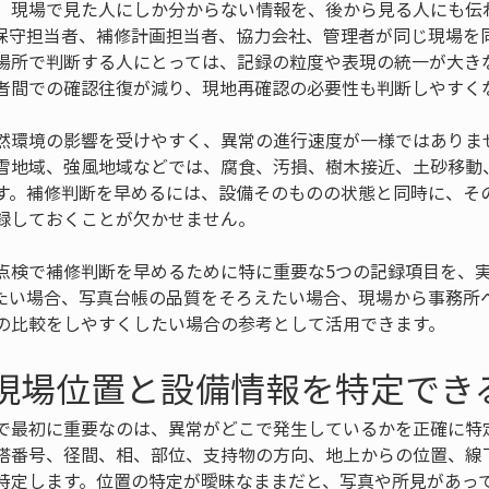
、現場で見た人にしか分からない情報を、後から見る人にも伝
保守担当者、補修計画担当者、協力会社、管理者が同じ現場を
場所で判断する人にとっては、記録の粒度や表現の統一が大き
者間での確認往復が減り、現地再確認の必要性も判断しやすく
然環境の影響を受けやすく、異常の進行速度が一様ではありま
雪地域、強風地域などでは、腐食、汚損、樹木接近、土砂移動
す。補修判断を早めるには、設備そのものの状態と同時に、そ
録しておくことが欠かせません。
点検で補修判断を早めるために特に重要な5つの記録項目を、
たい場合、写真台帳の品質をそろえたい場合、現場から事務所
の比較をしやすくしたい場合の参考として活用できます。
 現場位置と設備情報を特定でき
で最初に重要なのは、異常がどこで発生しているかを正確に特
塔番号、径間、相、部位、支持物の方向、地上からの位置、線
特定します。位置の特定が曖昧なままだと、写真や所見があっ