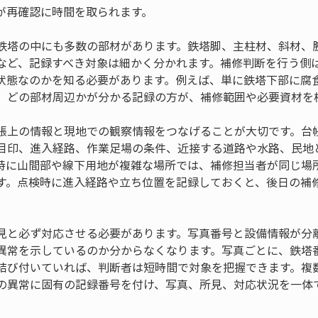
が再確認に時間を取られます。
鉄塔の中にも多数の部材があります。鉄塔脚、主柱材、斜材、
など、記録すべき対象は細かく分かれます。補修判断を行う側
状態なのかを知る必要があります。例えば、単に鉄塔下部に腐
、どの部材周辺かが分かる記録の方が、補修範囲や必要資材を
帳上の情報と現地での観察情報をつなげることが大切です。台
目印、進入経路、作業足場の条件、近接する道路や水路、民地
特に山間部や線下用地が複雑な場所では、補修担当者が同じ場
す。点検時に進入経路や立ち位置を記録しておくと、後日の補
見と必ず対応させる必要があります。写真番号と設備情報が分
異常を示しているのか分からなくなります。写真ごとに、鉄塔
結び付いていれば、判断者は短時間で対象を把握できます。複
の異常に固有の記録番号を付け、写真、所見、対応状況を一体