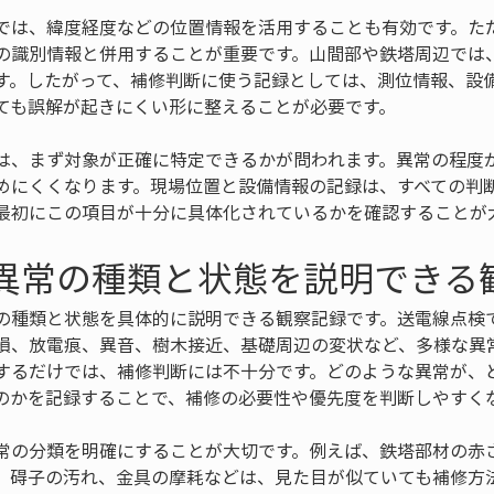
では、緯度経度などの位置情報を活用することも有効です。た
の識別情報と併用することが重要です。山間部や鉄塔周辺では
す。したがって、補修判断に使う記録としては、測位情報、設
ても誤解が起きにくい形に整えることが必要です。
は、まず対象が正確に特定できるかが問われます。異常の程度
めにくくなります。現場位置と設備情報の記録は、すべての判
最初にこの項目が十分に具体化されているかを確認することが
 異常の種類と状態を説明できる
の種類と状態を具体的に説明できる観察記録です。送電線点検
損、放電痕、異音、樹木接近、基礎周辺の変状など、多様な異
するだけでは、補修判断には不十分です。どのような異常が、
のかを記録することで、補修の必要性や優先度を判断しやすく
常の分類を明確にすることが大切です。例えば、鉄塔部材の赤
、碍子の汚れ、金具の摩耗などは、見た目が似ていても補修方