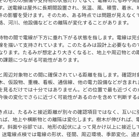
そのものの損傷や支持物の状態だけでなく、電線のたるみや周
す。送電線は屋外に長期間設置され、気温、風、積雪、着氷、
件の影響を受けます。そのため、ある時点では問題が見えなく
路、河川、他設備などとの離隔が変化することがあります。
持物の間で電線が下方に垂れ下がる状態を指します。電線は完
線を描いて支持されています。このたるみは設計上必要なもの
なります。たるみが想定より大きくなると、地上や周辺物との
の課題につながる可能性があります。
と周辺対象物との間に確保されている距離を指します。確認対
木、仮設物、重機、看板、通信線、他の電力設備などが含まれ
を見るだけでは十分ではありません。どの位置で最も近づくの
今後の変化でさらに近づく可能性があるのかを含めて判断する
き点は、たるみと接近距離が別々の確認項目ではなく、互いに
れば、地上や横断物との離隔は変化します。樹木が伸びれば、
す。斜面や谷部では、地形の起伏によって見かけ以上に接近し
、送電線点検では電線の形状、径間、周辺環境、季節変化、過