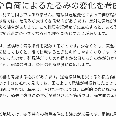
温や負荷によるたるみの変化を考
つ見ても同じではありません。電線は温度変化によって伸び縮
状況では、たるみが大きくなる傾向があります。反対に気温が
える場合があります。この性質を理解せずに点検すると、ある
は接近距離が小さくなる可能性を見落とすことがあります。
は、点検時の気象条件を記録することです。少なくとも、気温
を残しておくと、後で比較するときに判断しやすくなります。
冬だったのか、強風時だったのか穏やかな日だったのかが分か
せん。記録の質は、後日の判断精度に直結します。
影響も考慮する必要があります。送電線は風を受けると横方向
では十分に離れて見えても、風によって電線が横振れしたとき
山間部や谷部、海岸部、開けた平野部では、局所的に強い風が
でも、過去に強風時の接近が懸念された箇所では、横方向の余
る地域では、冬季特有の荷重条件にも注意が必要です。電線に