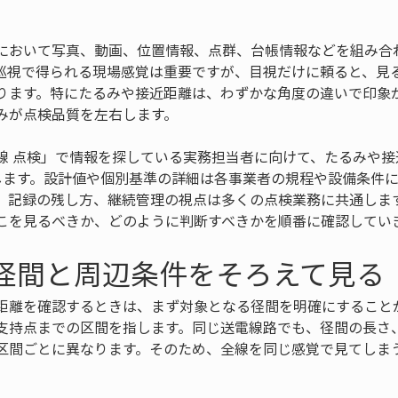
において写真、動画、位置情報、点群、台帳情報などを組み合
巡視で得られる現場感覚は重要ですが、目視だけに頼ると、見
ります。特にたるみや接近距離は、わずかな角度の違いで印象
みが点検品質を左右します。
線 点検」で情報を探している実務担当者に向けて、たるみや接
します。設計値や個別基準の詳細は各事業者の規程や設備条件
、記録の残し方、継続管理の視点は多くの点検業務に共通しま
こを見るべきか、どのように判断すべきかを順番に確認してい
準径間と周辺条件をそろえて見る
距離を確認するときは、まず対象となる径間を明確にすること
支持点までの区間を指します。同じ送電線路でも、径間の長さ
区間ごとに異なります。そのため、全線を同じ感覚で見てしま
。