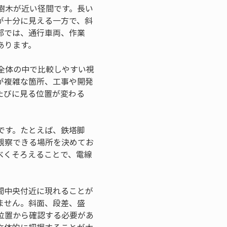
樹木が近い径間です。長い
が十分に見える一方で、斜
部では、通行車両、作業
あります。
全体の中で比較しやすい視
が複雑な箇所、工事や開発
たびに見る位置が変わる
。
です。たとえば、鉄塔脚
観察できる場所を決めてお
べくそろえることで、電線
間中央付近に現れることが
ません。斜面、段差、盛
位置から確認する必要があ