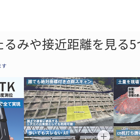
ne
LiDAR
ドローン
360
ソーラー
たるみや接近距離を見る5
ます