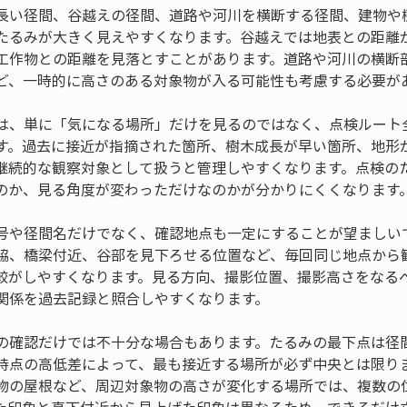
長い径間、谷越えの径間、道路や河川を横断する径間、建物や
たるみが大きく見えやすくなります。谷越えでは地表との距離
工作物との距離を見落とすことがあります。道路や河川の横断
ど、一時的に高さのある対象物が入る可能性も考慮する必要が
は、単に「気になる場所」だけを見るのではなく、点検ルート
す。過去に接近が指摘された箇所、樹木成長が早い箇所、地形
継続的な観察対象として扱うと管理しやすくなります。点検の
のか、見る角度が変わっただけなのかが分かりにくくなります
号や径間名だけでなく、確認地点も一定にすることが望ましい
脇、橋梁付近、谷部を見下ろせる位置など、毎回同じ地点から
較がしやすくなります。見る方向、撮影位置、撮影高さをなる
関係を過去記録と照合しやすくなります。
の確認だけでは不十分な場合もあります。たるみの最下点は径
持点の高低差によって、最も接近する場所が必ず中央とは限り
物の屋根など、周辺対象物の高さが変化する場所では、複数の