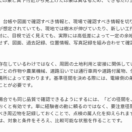
た印象と真下付近から見上げた印象は異なるため、できるだけ
、台帳や図面で確認すべき情報と、現場で確認すべき情報を切
が想定されていても、現地では樹木が伸びていたり、新しい工
対に、目視で近く見えても、実際には高低差によって一定の余
せず、図面、過去記録、位置情報、写真記録を組み合わせて確
存在しているわけではなく、周囲の土地利用と密接に関係して
ごとの作物や農業機械、道路沿いでは通行車両や道路付属物、
場所によって変わります。基準径間を決める際には、電線側の
ことが必要です。
場合でも同じ品質で確認できるようにするには、「どの径間を
おくと有効です。単に経験者の勘に頼るのではなく、要注意径
べき周辺物を記録しておくことで、点検の属人化を抑えられま
は、対象と条件をそろえ、比較可能な状態を作ることです。