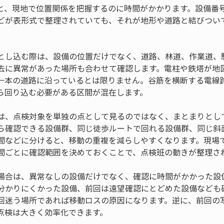
と、現地で位置関係を把握するのに時間がかかります。設備番
どが表形式で整理されていても、それが地形や道路と結びつい
。
とし込む際は、設備の位置だけでなく、道路、林道、作業道、
去に異常があった場所も合わせて確認します。電柱や鉄塔が地
一本の道路に沿っているとは限りません。谷筋を横断する電線
ら回り込む必要がある区間が混在します。
は、点検対象を単独の点として見るのではなく、まとまりとし
ら確認できる設備群、同じ徒歩ルートで回れる設備群、同じ斜
間などに分けると、移動の重複を減らしやすくなります。現場
間ごとに確認範囲を決めておくことで、点検班の動きが整理さ
場合は、異常なしの設備だけでなく、確認に時間がかかった設
分かりにくかった設備、前回は遠望確認にとどめた設備なども
回迷う場所であれば移動ロスの原因になります。逆に、前回の
点検は大きく効率化できます。