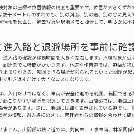
検対象の座標や位置情報の精度も重要です。位置が大きくずれ
は数十メートルのずれでも、別の斜面、別の道、別の谷に見え
置情報を見直し、過去写真や現地メモと照合して、明らかに不
。
て進入路と退避場所を事前に確
、進入路の確認が移動時間を大きく左右します。点検対象が近
、到達までに時間がかかります。林道や作業道では、道幅が狭
き止まりがある、転回できる場所が限られるといった問題が起
中で引き返すだけで大きなロスになります。
は、入口だけではなく、車両が安全に進める範囲、転回できる
が起こりやすい場所を把握しておきます。山間部では、地図上
場合があります。逆に、地図には細く表示されている道でも、
験者の情報、過去点検のメモ、管理者からの情報を合わせて確
せません。山間部の狭い道では、対向車、工事車両、林業関係