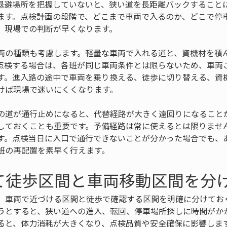
退避場所を把握していないと、狭い道を長距離バックすること
ます。点検計画の段階で、どこまで車両で入るのか、どこで停
、現場での判断が早くなります。
両の種類も考慮します。軽量な車両で入れる道と、資機材を積
点検する場合は、各班が同じ車両条件とは限らないため、車両
す。進入路の途中で車両を乗り換える、徒歩に切り替える、資
けば現場で迷いにくくなります。
の道が通行止めになると、代替経路が大きく遠回りになること
しておくことも重要です。予備経路は常に使えるとは限りませ
す。点検当日に入口で通行できないことが分かった場合でも、
班の再配置を素早く行えます。
て徒歩区間と車両移動区間を分
、車両で近づける区間と徒歩で確認する区間を明確に分けてお
うとすると、狭い道への進入、転回、停車場所探しに時間がか
ると、体力消耗が大きくなり、点検品質や安全確保に影響しま