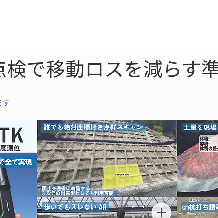
ne
LiDAR
ドローン
360
ソーラー
点検で移動ロスを減らす準
ます