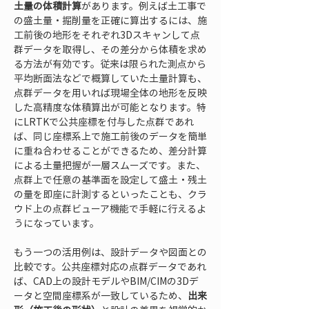
土量の体積計算
があります。例えば土工事で
の盛土量・掘削量を正確に算出するには、施
工前後の地形をそれぞれ3Dスキャンして点
群データを取得し、その差分から体積を求め
る方法が有効です。従来は限られた測点から
平均断面法などで概算していた土量計算も、
点群データを用いれば現場全体の地形を反映
した高精度な体積算出が可能となります。特
にLRTKで公共座標を付与した点群であれ
ば、同じ座標系上で施工前後のデータを簡単
に重ね合わせることができるため、差分計算
による土量把握が一層スムーズです。また、
点群上で任意の基準面を設定して盛土・残土
の量を即座に計測するといったことも、クラ
ウド上の点群ビューア機能で手軽に行えるよ
うになっています。
もう一つの活用例は、設計データや図面との
比較です。公共座標対応の点群データであれ
ば、CAD上の設計モデルやBIM/CIMの3Dデ
ータと空間座標系が一致しているため、
出来