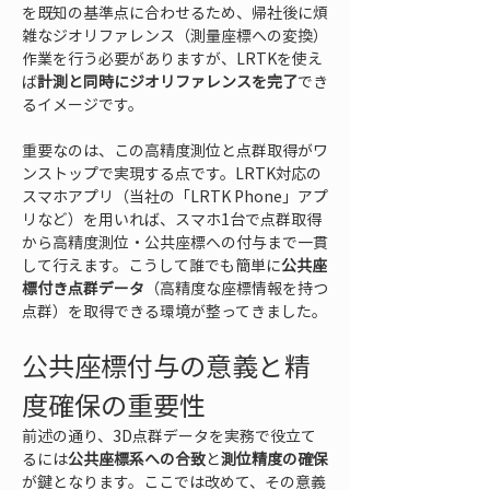
を既知の基準点に合わせるため、帰社後に煩
雑なジオリファレンス（測量座標への変換）
作業を行う必要がありますが、LRTKを使え
ば
計測と同時にジオリファレンスを完了
でき
るイメージです。
重要なのは、この高精度測位と点群取得がワ
ンストップで実現する点です。LRTK対応の
スマホアプリ（当社の「LRTK Phone」アプ
リなど）を用いれば、スマホ1台で点群取得
から高精度測位・公共座標への付与まで一貫
して行えます。こうして誰でも簡単に
公共座
標付き点群データ
（高精度な座標情報を持つ
点群）を取得できる環境が整ってきました。
公共座標付与の意義と精
度確保の重要性
前述の通り、3D点群データを実務で役立て
るには
公共座標系への合致
と
測位精度の確保
が鍵となります。ここでは改めて、その意義