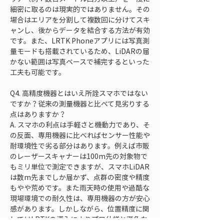
細密に取るのは現実的ではありません。その
場合はエリアを分割して複数回に分けてスキ
ャンし、後からデータを結合する方法が有効
です。また、LRTK Phoneアプリには写真測
量モードも搭載されているため、LiDARの届
かない範囲は写真ベースで補完するといった
工夫も可能です。
Q4. 高精度機器とはいえ所詮スマホではない
ですか？従来の測量機器と比べて見劣りする
点はありますか？  

A. スマホの利点は手軽さと機動力であり、そ
の反面、専用機器に比べればセンサー性能や
耐環境性で劣る部分はあります。例えば市販
のレーザースキャナーは100m先の対象物で
もミリ単位で測定できますが、スマホLiDAR
は数m先までしか届かず、点群の密度や精度
もやや荒めです。また雨天時の使用や過酷な
現場環境での耐久性は、専用機器の方が安心
感があります。しかしながら、位置精度に関
してはLRTKの導入によりプロ仕様と遜色な