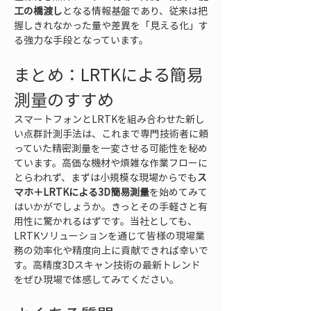
工の橋渡し
となる情報基盤であり、従来は把
握しきれなかった量や差異を「見える化」す
る強力な手段となっています。
まとめ：LRTKによる簡易
測量のすすめ
スマートフォンとLRTKを組み合わせた新し
い点群計測手法は、これまで専門技術者に頼
っていた精密測量を一変させる可能性を秘め
ています。高価な機材や煩雑な作業フローに
とらわれず、まずは小規模な現場からでも
ス
マホ＋LRTKによる3D簡易測量
を始めてみて
はいかがでしょうか。きっとその手軽さと有
用性に驚かれるはずです。当社としても、
LRTKソリューションを通じて皆様の現場業
務の効率化や精度向上に貢献できれば幸いで
す。高精度3Dスキャン技術の最新トレンド
をぜひ現場で体感してみてください。