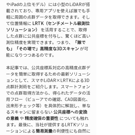
やiPadの上位モデル）には小型のLiDARが搭
載されており、専用アプリを使えば誰でも手
軽に周囲の点群データを取得できます。そし
て位置情報に 
LRTK（センチメートル級測位
ソリューション）
 を活用することで、取得
した点群に公共座標を付与し、驚くほど高い
測位精度を実現できます。つまり、
「誰で
も」「その場で」高精度な3Dスキャン
 が可
能になりつつあるのです。
本記事では、公共座標系対応の高精度点群デ
ータを簡単に取得するための最新ソリューシ
ョンとして、スマホLiDAR×LRTKによる3D
点群計測術をご紹介します。スマートフォン
での点群取得方法から、得られたデータの活
用フロー（ビューアでの確認、CAD図面化、
出来形チェック等）を具体的に解説し、単な
るスキャンに留まらない 
公共座標への変換
の意義
 や 
精度確保の重要性
 についても触れ
ます。最後に、当社が提供するLRTKソリュ
ーションによる
簡易測量
の利便性にも自然に