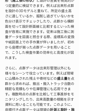
形（施工後の形状）
と設計の差異を視覚的か
つ定量的に検証できます。例えば出来形点群
を設計の3Dモデルと重ねて、所定の盛土高
さに達しているか、掘削し過ぎていないかを
色分け表示でチェックしたり、点群から横断
面を切って設計断面線と比較するといった検
査が容易に実施できます。従来は施工後に測
量データを図面と照合する際、座標系の変換
や紙図面上での手作業が伴いましたが、初め
から座標が揃った点群データを用いること
で、こうした検査作業の効率化と高度化が図
れます。
さらに、点群データは出来形管理以外にも
様々なシーンで役立っています。例えば現場
に山積みされた残土や骨材などの
盛土量
を点
群から求めれば、搬出・搬入トラック台数の
精密な見積もりや在庫管理にも応用できま
す。複数時点の点群を比較して工事進捗をモ
ニタリングしたり、出来高数量の根拠を示す
資料に用いることも可能です。このように、
座標付き点群データは現場の
計測と設計・施