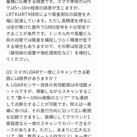
量機に匹敵する精度です。スマホ単体のGPS
では5～10m程度の誤差が生じますが、
LRTKはRTK技術により衛星測位の誤差を大
幅に低減しています。ただし高精度を得るに
は空が開けた屋外でGNSS信号を十分受信で
きることが条件です。トンネル内や高層ビル
街の谷間では衛星を捕捉しづらく精度が低下
する場合もありますので、その際は別途工夫
（基地局の設置や後処理測位など）を検討し
てください。
Q3. スマホLiDARで一度にスキャンできる範
囲には限界がありますか？  

A. LiDARセンサー自体の有効範囲は半径数メ
ートルですが、移動しながらスキャンするこ
とで *数十～100m規模のエリア* でも連続
して点群化することが可能です。例えば一直
線に歩けば、その進行方向に沿って広い範囲
を記録できますし、面積にしてグラウンド1
面程度なら一度のスキャンでカバーできるケ
ースがあります。ただし、あまりに広大なエ
リア（例：数百メートル四方以上）を一度に