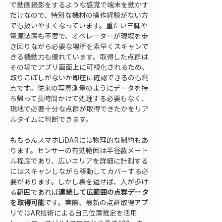
で動画撮影をするような感覚で端末を動かす
だけなので、特別な機材の操作経験がない方
でも扱いやすくなっています。重たい三脚や
電源装置も不要で、オペレーターが現場を歩
き回りながら必要な場所を素早くスキャンで
きる機動力も優れています。取得した点群は
その場でアプリ画面上に可視化されるため、
取りこぼしがないか即座に確認できるのも利
点です。従来の写真測量のようにデータを持
ち帰って長時間かけて処理する必要もなく、
現地で必要十分な点群が取得できたかをリア
ルタイムに判断できます。
もちろんスマホLiDARには物理的な制約もあ
ります。センサーの有効範囲は半径数メート
ル程度であり、広いエリアを詳細に計測する
にはスキャンしながら移動してカバーする必
要があります。しかし裏を返せば、人が歩け
る範囲であれば
連続して広範囲の点群データ
を取得可能
です。実際、最新の点群取得アプ
リではAR技術による自己位置推定を活用