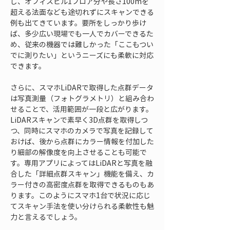
し、オフィスビル1フロア分や長さ100mを
超える法面なども途切れずにスキャンできる
例も出てきています。要所をしっかり歩け
ば、多少広い現場でも一人でカバーできるた
め、従来の機器では難しかった「ここもつい
でに測りたい」というニーズにも柔軟に対応
できます。
さらに、スマホLiDARで取得した点群データ
は写真測量（フォトグラメトリ）と組み合わ
せることで、活用範囲が一段と広がります。
LiDARスキャンで素早く3D点群を取得しつ
つ、同時にスマホのカメラで写真を記録して
おけば、後から点群にカラー情報を付加した
り細部の解像度を向上させることも可能で
す。専用アプリによってはLiDARと写真を融
合した「詳細点群スキャン」機能を備え、カ
ラー付きの高密度点群を取得できるものもあ
ります。このようにスマホ1台で状況に応じ
てスキャン手法を使い分けられる柔軟性も魅
力と言えるでしょう。