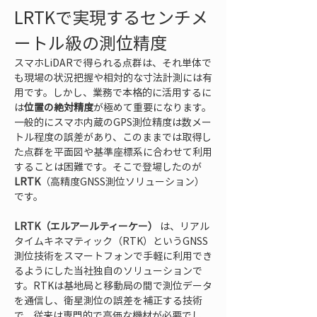
LRTKで実現するセンチメ
ートル級の測位精度
スマホLiDARで得られる点群は、それ単体で
も現場の状況把握や相対的な寸法計測には有
用です。しかし、業務で本格的に活用するに
は
位置の絶対精度
が極めて重要になります。
一般的にスマホ内蔵のGPS測位精度は数メー
トル程度の誤差があり、このままでは取得し
た点群を平面図や基準座標系に合わせて利用
することは困難です。そこで登場したのが 
LRTK
（高精度GNSS測位ソリューション）
です。
LRTK（エルアールティーケー）
 は、リアル
タイムキネマティック（RTK）というGNSS
測位技術をスマートフォンで手軽に利用でき
るようにした当社独自のソリューションで
す。RTKは基地局と移動局の間で測位データ
を通信し、衛星測位の誤差を補正する技術
で、従来は専門的で高価な機材が必要でし