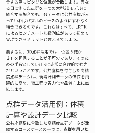
合する際も
ピタリと位置が合致
します。異な
る日に測った点群を一つの大型3Dモデルに
統合する場合でも、各データに公共座標が入
っていればパズルのピースのようにずれなく
結合できるのです。これらはすべて、LRTK
によるセンチメートル級測位があって初めて
実現できるメリットと言えるでしょう。
要するに、3D点群活用では「位置の確か
さ」を担保することが不可欠であり、そのた
めの手段としてLRTKは非常に合理的で強力
だということです。公共座標を付与した高精
度点群データは、現場計測データの価値を飛
躍的に高め、後工程の省力化や品質向上に直
結します。
点群データ活用例：体積
計算や設計データ比較
公共座標系に合致した高精度点群データが活
躍するユースケースの一つに、
点群を用いた