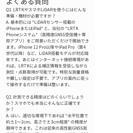
よくある質問
Q1. LRTKやスマホLiDARを使うにはどんな
準備・機材が必要ですか？  

A. 基本的には *LiDARセンサー搭載の
iPhoneまたはiPad* と、当社の *LRTK 
Phoneシステム*（高精度GNSS受信機＋専
用アプリ）をご用意いただくだけで開始でき
ます。iPhone 12 Pro以降やiPad Pro（第4
世代以降）など、LiDAR搭載モデルが対応端
末です。あとはインターネット接続環境があ
れば、LRTKによる補正情報を受信しながら
測位・点群取得が可能です。特別な測量資格
や難しい設定は不要で、アプリの案内に従っ
て操作するだけで準備は整います。
Q2. 計測できる精度はどのくらいでしょう
か？スマホでも本当にそんなに正確です
か？  

A. はい、適切な環境下であれば *水平位置で
約±1～2cm、高さで±3cm程度* の精度が
期待できます。これは従来の高性能GNSS測