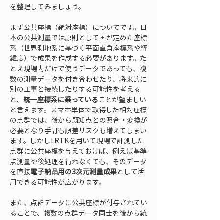
を整理してみましょう。
まず公共座標（絶対座標）についてです。日
本の公共測量では原則として国が定めた座標
系（世界測地系に基づく平面直角座標系や経
緯度）で成果を作成する必要があります。た
とえ現場内だけで使うデータであっても、複
数の測量データを付き合わせたり、将来的に
別の工事と接続したりする可能性を考える
と、
統一座標系に乗っている
ことが望ましい
と言えます。スマホ単体で取得した相対座標
の点群では、後から既知点との照合・変換が
必要となり手間も誤差リスクも増えてしまい
ます。しかしLRTKを用いて現場で計測した
点群に公共座標を与えておけば、例えば基準
点測量や後処理を行わなくても、そのデータ
を直接
電子納品用の3次元測量成果
として活
用できる可能性が広がります。
また、点群データに公共座標が付与されてい
ることで、複数の点群データ同士を後から統