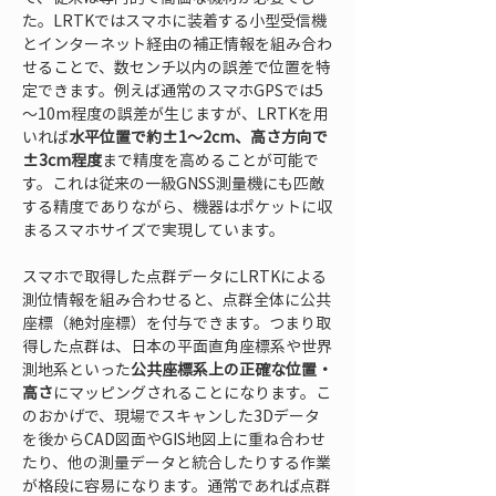
た。LRTKではスマホに装着する小型受信機
とインターネット経由の補正情報を組み合わ
せることで、数センチ以内の誤差で位置を特
定できます。例えば通常のスマホGPSでは5
～10m程度の誤差が生じますが、LRTKを用
いれば
水平位置で約±1～2cm、高さ方向で
±3cm程度
まで精度を高めることが可能で
す。これは従来の一級GNSS測量機にも匹敵
する精度でありながら、機器はポケットに収
まるスマホサイズで実現しています。
スマホで取得した点群データにLRTKによる
測位情報を組み合わせると、点群全体に公共
座標（絶対座標）を付与できます。つまり取
得した点群は、日本の平面直角座標系や世界
測地系といった
公共座標系上の正確な位置・
高さ
にマッピングされることになります。こ
のおかげで、現場でスキャンした3Dデータ
を後からCAD図面やGIS地図上に重ね合わせ
たり、他の測量データと統合したりする作業
が格段に容易になります。通常であれば点群