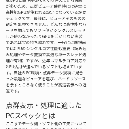
蔵GPUと高性能GPUを切り替えている機種
が多いため、点群ビューア使用時には確実に
高性能GPUが使われる設定になっているか要
チェックです。最後に、ビューアそのものの
選定も無視できません。どんなに高性能なハ
ードを揃えてもソフト側がシングルスレッド
しか使わなかったりGPUを活かせない実装
であれば宝の持ち腐れです。一般に点群描画
ではCPUのシングルコア性能も重要（読み込
み処理やデータ変換で高速な単一スレッド処
理が有利）ですが、近年はマルチコア対応や
GPU活用が進んでいるソフトも増えていま
す。自社のPC環境と点群データ規模に見合
った最適なビューアを選び、ハードリソース
を余すところなく使うことが高速表示への近
道です。
点群表示・処理に適した
PCスペックとは
ここまでデータ側・ソフト側の工夫について