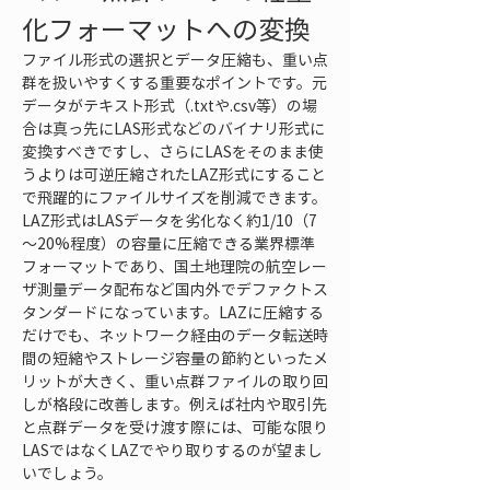
化フォーマットへの変換
ファイル形式の選択とデータ圧縮も、重い点
群を扱いやすくする重要なポイントです。元
データがテキスト形式（.txtや.csv等）の場
合は真っ先にLAS形式などのバイナリ形式に
変換すべきですし、さらにLASをそのまま使
うよりは可逆圧縮されたLAZ形式にすること
で飛躍的にファイルサイズを削減できます。
LAZ形式はLASデータを劣化なく約1/10（7
～20%程度）の容量に圧縮できる業界標準
フォーマットであり、国土地理院の航空レー
ザ測量データ配布など国内外でデファクトス
タンダードになっています。LAZに圧縮する
だけでも、ネットワーク経由のデータ転送時
間の短縮やストレージ容量の節約といったメ
リットが大きく、重い点群ファイルの取り回
しが格段に改善します。例えば社内や取引先
と点群データを受け渡す際には、可能な限り
LASではなくLAZでやり取りするのが望まし
いでしょう。