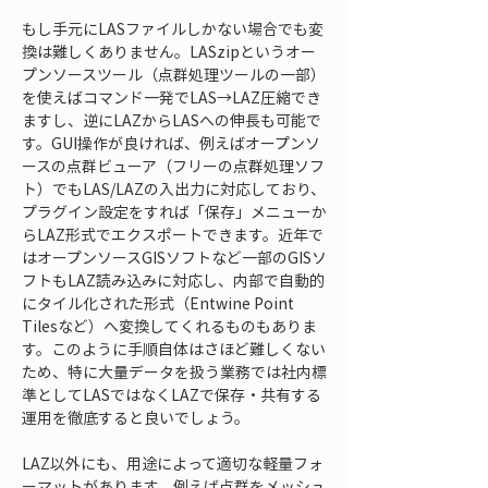
もし手元にLASファイルしかない場合でも変
換は難しくありません。LASzipというオー
プンソースツール（点群処理ツールの一部）
を使えばコマンド一発でLAS→LAZ圧縮でき
ますし、逆にLAZからLASへの伸長も可能で
す。GUI操作が良ければ、例えばオープンソ
ースの点群ビューア（フリーの点群処理ソフ
ト）でもLAS/LAZの入出力に対応しており、
プラグイン設定をすれば「保存」メニューか
らLAZ形式でエクスポートできます。近年で
はオープンソースGISソフトなど一部のGISソ
フトもLAZ読み込みに対応し、内部で自動的
にタイル化された形式（Entwine Point 
Tilesなど）へ変換してくれるものもありま
す。このように手順自体はさほど難しくない
ため、特に大量データを扱う業務では社内標
準としてLASではなくLAZで保存・共有する
運用を徹底すると良いでしょう。
LAZ以外にも、用途によって適切な軽量フォ
ーマットがあります。例えば点群をメッシュ