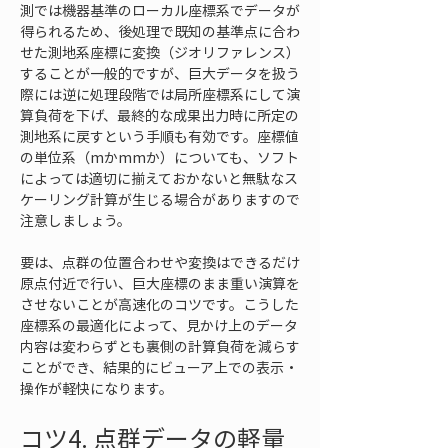
測では機器基準のローカル座標系でデータが
得られるため、後処理で既知の基準点に合わ
せた測地系座標に変換（ジオリファレンス）
することが一般的ですが、巨大データを扱う
際には逆に処理段階では局所座標系にして演
算負荷を下げ、最終的な成果出力時に所定の
測地系に戻すという手順も有効です。座標値
の単位系（mかmmか）についても、ソフト
によっては適切に揃えておかないと無駄なス
ケーリング計算が生じる場合がありますので
注意しましょう。
要は、点群の位置合わせや変換はできるだけ
原点付近で行い、巨大座標のまま重い演算を
させないことが高速化のコツです。こうした
座標系の最適化によって、見かけ上のデータ
内容は変わらずとも裏側の計算負荷を減らす
ことができ、結果的にビューア上での表示・
操作が軽快になります。
コツ4. 点群データの軽量