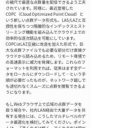
の縮尺で最適な点群量を配信できるよう工夫
されています。同様に、最近登場した
COPC（Cloud Optimized Point Cloud）と
いう新しい点群データ形式も、LAS/LAZと互
換性を保ちつつ階層的なインデックスとスト
リーミング機能を組み込んでクラウド上での
効率的な逐次読込を可能にしています。
COPCはLAZ圧縮に改良を加えた形式で、巨
大な点群ファイルでも必要な部分だけ直接ク
ラウドから読み込めるため、リモート環境で
の高速表示に威力を発揮します。これらのフ
ォーマットを利用すれば、従来はまず全デー
タをローカルにダウンロードして…という手
順が必要だったものが、ネットワーク越しで
も途切れなくスムーズに点群を閲覧できるよ
うになります。
もしWebブラウザ上で広域の点群データを
扱う場合や、社内LAN経由で大量データを共
有する場合には、こうしたマルチレベルのデ
ータ最適化を検討してみてください。ポイン