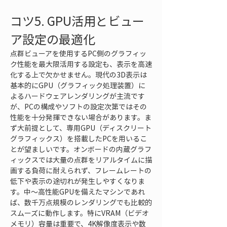
コツ5. GPU活用とビュー
ア設定の最適化
点群ビューアを使用するPC側のグラフィッ
ク性能を最大限活用する設定も、表示を高速
化する上で欠かせません。現代の3D表示は
基本的にGPU（グラフィック処理装置）に
よるハードウェアレンダリングが主流です
が、PCの構成やソフトの設定次第ではその
性能を十分発揮できない場合があります。ま
ず大前提として、専用GPU（ディスクリート
グラフィックス）を搭載したPCを用いるこ
とが望ましいです。オンボードの内蔵グラフ
ィックスでは大量の点群をリアルタイムに描
画する負荷に耐えられず、フレームレートの
低下や表示の途切れが発生しやすくなりま
す。中～高性能GPUを備えたマシンであれ
ば、数千万点規模のレンダリングでも比較的
スムーズに動作します。特にVRAM（ビデオ
メモリ）容量は重要で、4K解像度表示や数