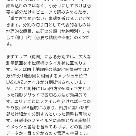
詰め込むのではなく、小分けにしておけば必
要な部分だけをビューアで読み込めるため、
「重すぎて開かない」事態を避けることがで
きます。分割の切り口として代表的なものは
地理的な範囲、点群の分類（地物種別）、そ
して利用目的（必要な精度や密度）の3つで
す。
まずエリア（範囲）による分割では、広大な
測量範囲を市松模様のタイル状に区切りま
す。例えば国土地理院の基盤地図情報では2
万5千分1地形図に相当するメッシュ単位で
LAS/LAZファイルが分割提供されています
が、これと同様に1km四方や500m四方とい
った矩形グリッドで区切る方法が効果的で
す。エリアごとにファイルを分ければ一つあ
たり数百MB程度に収まり、密度が高い都市
部だけ細かく分割するといった調整も可能で
す。分割後のファイル名に基準となる座標値
やメッシュ番号を含めておけば、どの範囲の
データか一目で分かるので管理も容易です。