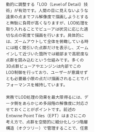
動的に調整する「LOD（Level of Detail）技
術」が有効です。人間の目に見えないような
遠景の点までフル解像度で描画しようとする
と無駄に負荷が高くなりますが、LOD処理を
取り入れることでビューアは状況に応じた適
切な点の密度で描画を行います。具体的に
は、ズームアウトして全体を俯瞰している時
には粗く間引いた点群だけを表示し、ズーム
インして近づいた箇所では細部まで高密度な
点群を読み込むという仕組みです。多くの
3D点群ビューアやエンジンは内部でこの
LOD制御を行っており、ユーザーが意識せず
とも必要最小限の点だけ描画されることでパ
フォーマンスを維持しています。
実務でLOD処理の効果を最大限得るには、デ
ータ側をあらかじめ多段階の解像度に対応さ
せておくことがポイントです。前述の
Entwine Point Tiles（EPT）はまさにこの
考え方で、点群を空間的に細分化しつつ階層
構造（オクツリー）で管理することで、任意