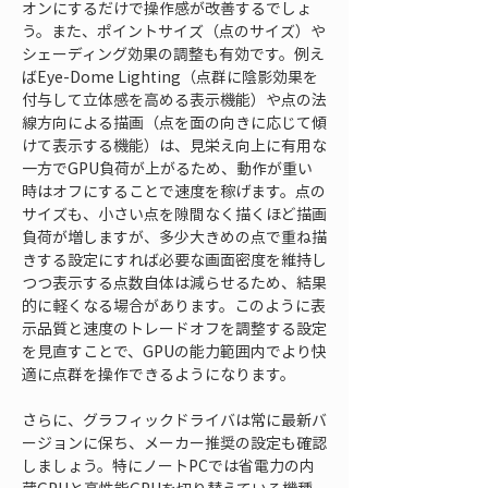
オンにするだけで操作感が改善するでしょ
う。また、ポイントサイズ（点のサイズ）や
シェーディング効果の調整も有効です。例え
ばEye-Dome Lighting（点群に陰影効果を
付与して立体感を高める表示機能）や点の法
線方向による描画（点を面の向きに応じて傾
けて表示する機能）は、見栄え向上に有用な
一方でGPU負荷が上がるため、動作が重い
時はオフにすることで速度を稼げます。点の
サイズも、小さい点を隙間なく描くほど描画
負荷が増しますが、多少大きめの点で重ね描
きする設定にすれば必要な画面密度を維持し
つつ表示する点数自体は減らせるため、結果
的に軽くなる場合があります。このように表
示品質と速度のトレードオフを調整する設定
を見直すことで、GPUの能力範囲内でより快
適に点群を操作できるようになります。
さらに、グラフィックドライバは常に最新バ
ージョンに保ち、メーカー推奨の設定も確認
しましょう。特にノートPCでは省電力の内