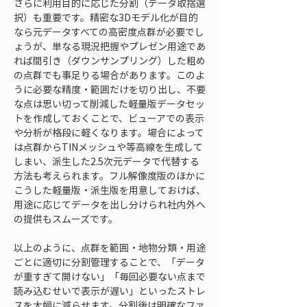
さらに利用目的に応じた分割（データ取捨選
択）も重要です。精密な3Dモデル化が目的
なら元データすべての高密度点群が必要でし
ょうが、単なる現況把握やプレゼン用途であ
れば間引き（ダウンサンプリング）した粗め
の点群でも事足りる場合があります。このよ
うに必要な精度・範囲だけを切り出し、不要
な点は思い切って削減した軽量版データセッ
トを作成しておくことで、ビューアでの表示
や分析が格段に軽くなります。場合によって
は点群からTINメッシュや等高線を生成して
しまい、派生した2.5次元データで代替する
方法も考えられます。フル解像度版のほかに
こうした軽量版・派生版を用意しておけば、
用途に応じてデータを出し分けられ社内外へ
の提供もスムーズです。
以上のように、点群を範囲・地物分類・用途
ごとに適切に分割管理することで、「データ
が重すぎて開けない」「毎回必要ない点まで
読み込むせいで表示が遅い」といったストレ
スを大幅に減らせます。分割後は明確なファ