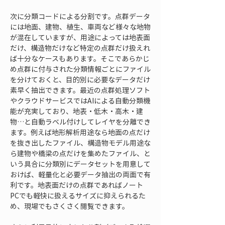
次に分類コードによる分割です。点群データ
には地面、建物、植生、車両など様々な地物
が混在していますが、用途によっては地表面
だけ、構造物だけなど特定の点群だけ扱えれ
ば十分なケースもあります。そこであらかじ
め点群に付与された分類情報ごとにファイル
を分けておくと、目的別に必要なデータだけ
素早く抽出できます。最近の点群処理ソフト
やクラウドサービスではAIによる自動分類機
能が充実しており、地表・低木・高木・建
物…と自動ラベル付けしてレイヤを分離でき
ます。例えば地形解析用途なら地面の点だけ
を抜き出したファイル、構造物モデル用途な
ら建物や橋梁の点だけを集めたファイル、と
いう具合に分類別にデータセットを用意して
おけば、軽量化と必要データ抽出の両面で有
利です。地表面だけの点群であればノート
PCでも軽快に扱えるサイズに抑えられるた
め、現場でもさくさく閲覧できます。