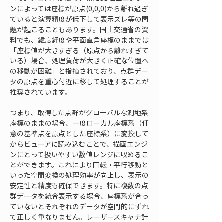
ンによっては座標が原点(0,0,0)から離れ過ぎ
ていると演算精度が低下して表示ズレ等の問
題が起こることもあります。国土交通省の資
料でも、緯度経度や平面直角座標のままでは
「座標値が大きすぎる（原点から離れすぎて
いる）場合、処理負荷が大きく正確な位置へ
の移動が困難」と指摘されており、点群デー
タの原点を重心付近に移して処理することが
推奨されています。
つまり、取得した点群がグローバルな測地系
座標のままの場合、一度ローカル座標系（任
意の基準点を原点とした座標系）に変換して
からビューアに読み込むことで、描画エンジ
ンにとって扱いやすい数値レンジに収めるこ
とができます。これにより回転・平行移動と
いった空間変換の処理効率が向上し、表示の
安定性と精度も確保できます。特に複数の点
群データを統合表示する場合、座標系が合っ
ていないとそれぞれのデータが空間的にずれ
て正しく重なりません。レーザースキャナ計