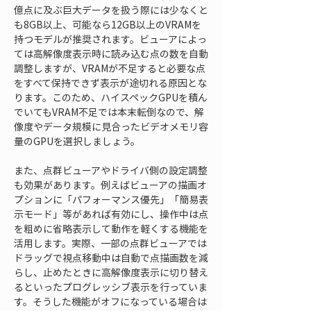
億点に及ぶ巨大データを扱う際には少なくと
も8GB以上、可能なら12GB以上のVRAMを
持つモデルが推奨されます。ビューアによっ
ては高解像度表示時に読み込む点の数を自動
調整しますが、VRAMが不足すると必要な点
をすべて保持できず表示が途切れる原因とな
ります。このため、ハイスペックGPUを積ん
でいてもVRAM不足では本末転倒なので、解
像度やデータ規模に見合ったビデオメモリ容
量のGPUを選択しましょう。
また、点群ビューアやドライバ側の設定調整
も効果があります。例えばビューアの描画オ
プションに「パフォーマンス優先」「簡易表
示モード」等があれば有効にし、操作中は点
を粗めに省略表示して動作を軽くする機能を
活用します。実際、一部の点群ビューアでは
ドラッグで視点移動中は自動で点描画数を減
らし、止めたときに高解像度表示に切り替え
るといったプログレッシブ表示を行っていま
す。そうした機能がオフになっている場合は