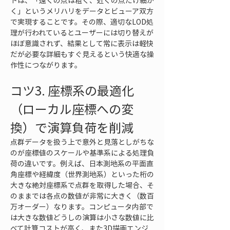
トは、「遠くの点は粗く、近くの点だけ細か
く」というメリハリをデータとビューア双方
で実現することです。その際、適切なLOD処
理が行われているとユーザーには切り替えが
ほぼ意識されず、結果として常に表示は軽快
だが必要な詳細もすぐ見えるという快適な操
作性につながります。
コツ3. 座標系の最適化
（ローカル座標への変
換）で演算負荷を削減
点群データを扱う上で意外と見落としがちな
のが座標値のスケールや基準系による処理負
荷の違いです。例えば、日本測地系の平面直
角座標や経緯度（世界測地系）といった桁の
大きな絶対座標系で点群を取得した場合、そ
のままでは各点の数値が非常に大きく（数百
万オーダー）なります。コンピュータ内部で
は大きな数値どうしの演算は小さな数値に比
べて計算コストが高く、また3D描画エンジ