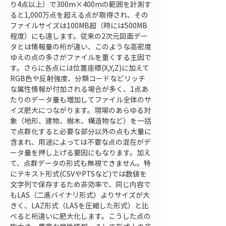
り4点以上）で300m×400mの範囲を計測す
ると1,000万点を超える点が取得され、その
ファイルサイズは100MB超（時には500MB
程度）にも達します。従来の2次元図面デー
タとは情報量の桁が違い、このような高密度
ゆえの点の多さがファイルを重くする主因で
す。さらに各点には位置座標(X,Y,Z)に加えて
RGB色や反射強度、分類コードなどリッチ
な属性情報が付加される場合が多く、1点あ
たりのデータ量も増加してファイル全体のサ
イズ肥大につながります。現場のあらゆる対
象（地形、建物、樹木、構造物など）を一括
で点群化すると必要な部分以外の点も大量に
含まれ、用途によっては不要な点の混在がデ
ータ量を押し上げる要因にもなります。加え
て、点群データの形式も無視できません。特
にテキスト形式(CSVやPTSなど)では数値を
文字列で保存するため非効率で、同じ内容で
もLAS（二進バイナリ形式）よりサイズが大
きく、LAZ形式（LASを圧縮した形式）と比
べると桁違いに肥大化します。こうした点の