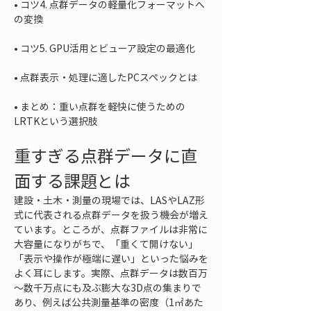
• 
コツ4. 点群データの軽量化フォーマットへ
• 
• 
• 
まとめ：重い点群を軽快に使うための
LRTKという選択肢
重すぎる点群データに直
面する課題とは
建設・土木・測量の現場では、LASやLAZ形
式に代表される点群データを扱う機会が増え
ています。ところが、点群ファイルは非常に
大容量になりがちで、「重くて開けない」
「表示や操作が極端に遅い」といった悩みを
よく耳にします。実際、点群データは数百万
～数千万点にも及ぶ膨大な3D点の集まりで
あり、例えば公共測量基準の密度（1㎡あた