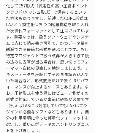
化してE57形式（汎用性の高い圧縮ポイント
クラウド/メッシュ形式）で保存するといっ
た方法もありますし、前述したCOPC形式は
LAZと互換性を保ちつつ階層構造を取り入れ
た次世代フォーマットとして注目されていま
す。重要なのは、扱うソフトウェアやシステ
ムに応じて読み書き可能で、かつデータ量を
削減できる最適な形式を選ぶことです。もし
特定プロジェクトで扱う点群が大きすぎて読
み込みに支障が出る場合は、思い切ってフォ
ーマット自体の見直しを検討しましょう。テ
キストデータを圧縮せずそのまま読み込んで
いた場合など、形式変更だけで驚くほどパフ
ォーマンスが向上するケースもあります。な
お、圧縮形式を使う際にはビューア側がその
形式に対応しているか事前に確認が必要です
（例えばLASには対応していてもLAZはプラ
グインが必要なソフトなどもあります）。自
分の利用環境に合った軽量化フォーマットを
選定し、重い点群データのハンドリングコス
トを下げましょう。