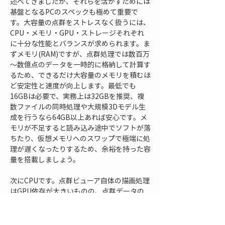
述べてきましたが、それらを活かすためには
基盤となるPCのスペックも極めて重要で
す。大容量の点群をストレスなく扱うには、
CPU・メモリ・GPU・ストレージそれぞれ
に十分な性能とバランスが求められます。ま
ずメモリ(RAM)ですが、点群処理では数百万
～数億点のデータを一時的に格納して計算す
るため、できるだけ大容量のメモリを積むほ
ど安定性と速度が向上します。最低でも
16GBは必要で、実務上は32GBを推奨、複
数ファイルの同時処理や大規模3Dモデル生
成を行うなら64GB以上あれば安心です。メ
モリが不足すると読み込み途中でソフトが落
ちたり、仮想メモリへのスワップで極端に処
理が遅くなったりするため、余裕を持った容
量を搭載しましょう。
次にCPUです。点群ビューア自体の描画処理
はGPU依存が大きいものの、点群データの
変換やフィルタリング、解析などCPUで行う
処理も多々あります。特に単一ファイルを連
続読み書きする場面ではCPUのシングルスレ