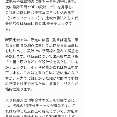
成地形や構造物の点群データを取得します。
次に設計図面や3Dの設計モデルを用意し、
これを点群と同じ座標系に合わせ込みます
（ジオリファレンス）。比較の手法として代
表的なのは断面比較と3D差分チェックで
す。
断面比較では、所定の位置（例えば道路工事
なら定間隔の測点位置）で点群から断面形状
を切り出し、設計上の断面線と重ねて誤差を
確認します。各断面について出来形寸法（高
さ・幅・厚みなど）が設計値を満たしている
かチェックし、不足や過剰があれば施工を是
正します。これは従来の手法に近い進め方で
すが、人力では難しかった細かな間隔で多数
の断面を検証できるため、見落としリスクが
格段に減ります。
より網羅的に現場全体のズレを把握するに
は、点群の3D差分チェックが有効です。こ
れは取得した点群上の各点について、対応す
る設計面（設計の仕上がり3Dモデル）との