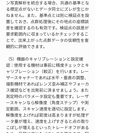
ン写真解析を統合する場合、共通の基準とな
る標定点がないとデータ同士にズレが生じか
ねません。また、基準点とは別に検証点を設
置しておき、点群処理後にその地点の座標誤
差を確認するのも有効です。検証点の誤差が
要求範囲内に収まっているかチェックするこ
とで、出来上がった点群データの信頼性を客
観的に評価できます。
（5）機器のキャリブレーションと設定確
認：使用する機材は事前に精度チェックとキ
ャリブレーション（較正）を行います。レー
ザースキャナーであれば水平・垂直の調整、
撮影機材であればレンズ歪み補正やフォーカ
ス確認などを出発前に済ませましょう。また
測定時のパラメータ設定も重要です。レーザ
ースキャンなら解像度（角度ステップ）や測
定範囲、スキャン速度を適切に設定します。
解像度を上げれば密度は高まりますが処理デ
ータ量が増え、速度を上げすぎると点の取り
こぼしが増えるといったトレードオフがある