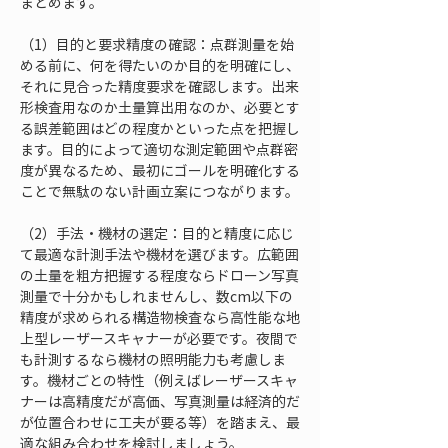
まとめます。
（1）目的と要求精度の確認：点群測量を始
める前に、何を得たいのか目的を明確にし、
それに見合った精度要求を確認します。出来
形検査用なのか土量算出用なのか、必要とす
る誤差範囲はどの程度かといった点を把握し
ます。目的によって適切な測定範囲や点群密
度が異なるため、最初にゴールを明確化する
ことで無駄のない計画立案につながります。
（2）手法・機材の選定：目的と精度に応じ
て最適な計測手法や機材を選びます。広範囲
の土量を粗方把握する程度ならドローン写真
測量で十分かもしれませんし、数cm以下の
精度が求められる構造物検査なら高性能な地
上型レーザースキャナーが必要です。夜間で
も計測するなら機材の照明能力も考慮しま
す。機材ごとの特性（例えばレーザースキャ
ナーは高精度だが高価、写真測量は経済的だ
が位置合わせに工夫が要る等）を踏まえ、最
適な組み合わせを検討しましょう。