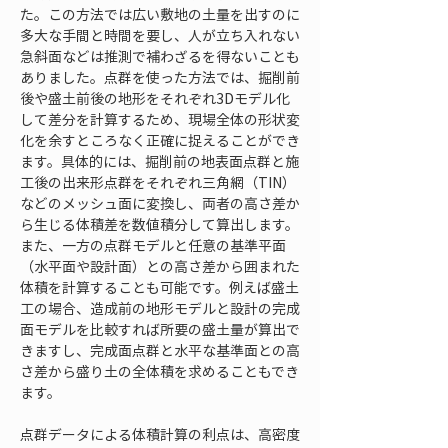
た。この方法では広い敷地の土量を出すのに
多大な手間と時間を要し、人が立ち入れない
急斜面などは推測で補わざるを得ないことも
ありました。点群を使った方法では、掘削前
後や盛土前後の地形をそれぞれ3Dモデル化
して差分を計算するため、現場全体の形状変
化を余すところなく正確に捉えることができ
ます。具体的には、掘削前の地表面点群と施
工後の出来形点群をそれぞれ三角網（TIN）
などのメッシュ面に変換し、両者の高さ差か
ら生じる体積差を数値積分して算出します。
また、一方の点群モデルと任意の基準平面
（水平面や設計面）との高さ差から囲まれた
体積を計算することも可能です。例えば盛土
工の場合、造成前の地形モデルと設計の完成
面モデルを比較すれば所要の盛土量が算出で
きますし、完成面点群と水平な基準面との高
さ差から盛り土の全体積を求めることもでき
ます。
点群データによる体積計算の利点は、高密度