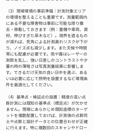
（3）現場環境の事前準備：計測対象エリア
の環境を整えることも重要です。測量範囲内
にある不要な障害物は事前に可能な限り撤
去・移動しておきます（例：重機や車両、資
材、伸びすぎた草木など）。視界を遮るもの
が減れば、死角による計測漏れリスクが下が
り、ノイズ点も減少します。また天候や時間
帯にも配慮が必要です。雨や霧はレーザーの
測距を乱し、強い日差しのコントラストや夕
暮れ時の薄暗さは写真測量結果に影響しま
す。できるだけ天気の良い日中を選ぶ、ある
いは必要に応じて照明を設置するなど環境条
件を最適化してください。
（4）基準点・検証点の設置：精度の高い点
群計測には既知の基準点（標定点）が欠かせ
ません。現場にあらかじめ既知座標のターゲ
ットを複数配置しておけば、計測後の点群同
士や点群と設計データとの位置合わせが正確
に行えます。特に複数回のスキャンやドロー