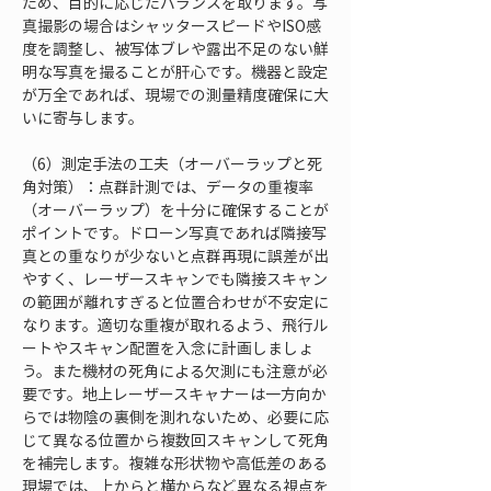
ため、目的に応じたバランスを取ります。写
真撮影の場合はシャッタースピードやISO感
度を調整し、被写体ブレや露出不足のない鮮
明な写真を撮ることが肝心です。機器と設定
が万全であれば、現場での測量精度確保に大
いに寄与します。
（6）測定手法の工夫（オーバーラップと死
角対策）：点群計測では、データの重複率
（オーバーラップ）を十分に確保することが
ポイントです。ドローン写真であれば隣接写
真との重なりが少ないと点群再現に誤差が出
やすく、レーザースキャンでも隣接スキャン
の範囲が離れすぎると位置合わせが不安定に
なります。適切な重複が取れるよう、飛行ル
ートやスキャン配置を入念に計画しましょ
う。また機材の死角による欠測にも注意が必
要です。地上レーザースキャナーは一方向か
らでは物陰の裏側を測れないため、必要に応
じて異なる位置から複数回スキャンして死角
を補完します。複雑な形状物や高低差のある
現場では、上からと横からなど異なる視点を