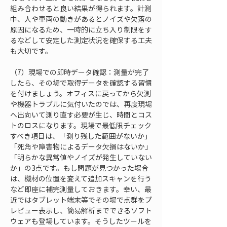
組み合わせると良い結果が得られます。計測
中、人や車両の動きがあるとノイズや欠落の
原因になるため、一時的に立ち入り制限をす
るなどして安定した測定状況を確保する工夫
も大切です。
（7）現場での即時データ確認：測量が完了
したら、その場で取得データを確認する習慣
を付けましょう。オフィスに戻ってから欠測
や機器トラブルに気付いたのでは、再度現場
へ出向いて測り直す必要が生じ、時間とコス
トのロスになります。現場で最低限チェック
すべき項目は、「測り残した範囲がないか」
「死角や障害物によるデータ欠損はないか」
「明らかな異常値やノイズが発生していない
か」の3点です。もし問題が見つかった場合
は、機材の位置を変えて追加スキャンを行う
など即座に補完測量しておきます。幸い、最
近ではタブレット端末等でその場で点群をプ
レビュー表示し、簡易解析までできるソフト
ウェアも登場しています。そうしたツールを