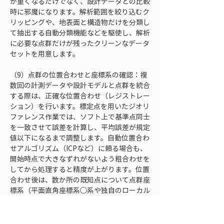
が重くなるだけでなく、設計データとの比較
時に邪魔になります。解析範囲を絞り込むク
リッピングや、地表面と構造物だけを分類し
て抽出する自動分類機能などを駆使し、解析
に必要な点群だけが残ったクリーンなデータ
セットを用意します。
（9）点群の位置合わせと座標系の確認：複
数回の計測データや設計モデルと点群を統合
する際は、正確な位置合わせ（レジストレー
ション）を行います。標定点を用いたジオリ
ファレンス作業では、ソフト上で基準点同士
を一致させて誤差を計算し、平均誤差が規定
値以下になるまで調整します。自動位置合わ
せアルゴリズム（ICPなど）に頼る場合も、
開始時点で大きなずれがないよう粗合わせを
してから処理すると精度が上がります。位置
合わせ後は、数か所の既知点について点群座
標系（平面直角座標系◯系や独自のローカル
座標など）や高さ基準が正しく適用されてい
るかも確認してください。座標系の食い違い
は重大なミスにつながります。例えば点群同