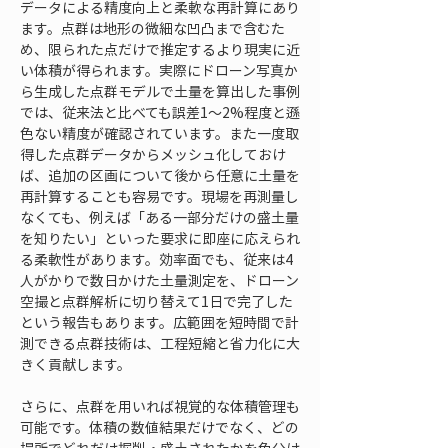
データによる精度向上と柔軟な再計算にあり
ます。点群は地形の微細な凹凸まで含むた
め、限られた点だけで推定するより現実に近
い体積が得られます。実際にドローン写真か
ら生成した点群モデルで土量を算出した事例
では、従来法と比べても誤差1〜2%程度と遜
色ない精度が確認されています。また一度取
得した点群データからメッシュ化しておけ
ば、追加の区画について後から任意に土量を
再計算することも容易です。現場を再測量し
なくても、例えば「ある一部分だけの盛土量
を知りたい」といった要求に即座に応えられ
る柔軟性があります。効率面でも、従来は4
人がかりで数日かけた土量測定を、ドローン
空撮と点群解析に切り替えて1日で完了した
という報告もあります。広範囲を短時間で計
測できる点群技術は、工程短縮と省力化に大
きく貢献します。
さらに、点群を用いれば視覚的な体積管理も
可能です。体積の数値結果だけでなく、どの