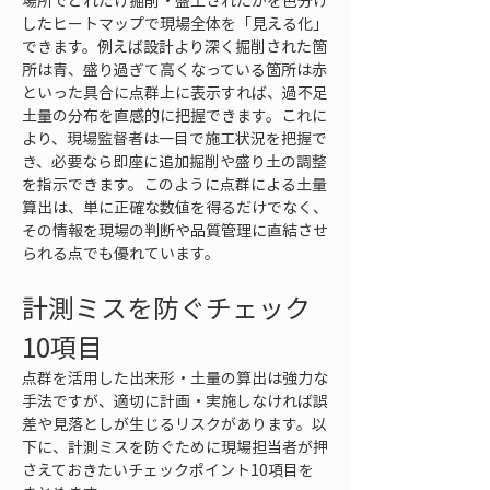
場所でどれだけ掘削・盛土されたかを色分け
したヒートマップで現場全体を「見える化」
できます。例えば設計より深く掘削された箇
所は青、盛り過ぎて高くなっている箇所は赤
といった具合に点群上に表示すれば、過不足
土量の分布を直感的に把握できます。これに
より、現場監督者は一目で施工状況を把握で
き、必要なら即座に追加掘削や盛り土の調整
を指示できます。このように点群による土量
算出は、単に正確な数値を得るだけでなく、
その情報を現場の判断や品質管理に直結させ
られる点でも優れています。
計測ミスを防ぐチェック
10項目
点群を活用した出来形・土量の算出は強力な
手法ですが、適切に計画・実施しなければ誤
差や見落としが生じるリスクがあります。以
下に、計測ミスを防ぐために現場担当者が押
さえておきたいチェックポイント10項目を