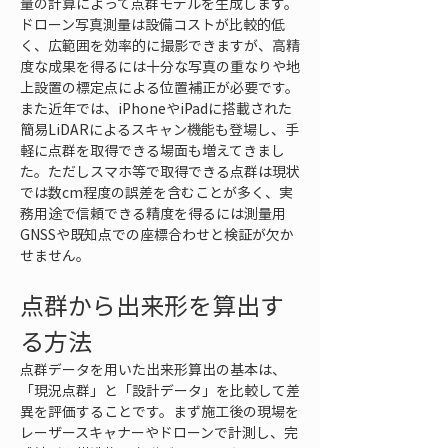
量の計算によって点群モデルを生成します。
ドローン写真測量は設備コストが比較的低
く、広範囲を効率的に撮影できますが、高精
度な成果を得るには十分な写真の重なりや地
上設置の標定点による位置補正が必要です。
また近年では、iPhoneやiPadに搭載された
簡易LiDARによるスキャン機能も登場し、手
軽に点群を取得できる場面も増えてきまし
た。ただしスマホ等で取得できる点群は現状
では数cm程度の誤差を含むことが多く、実
務用途で信頼できる精度を得るには測量用
GNSSや既知点での座標合わせと検証が欠か
せません。
点群から出来形を算出す
る方法
点群データを用いた出来形算出の基本は、
「現況点群」と「設計データ」を比較して差
異を評価することです。まず施工後の現場を
レーザースキャナーやドローンで計測し、完