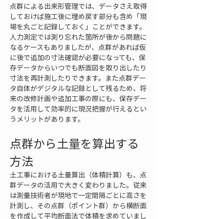
点群による出来形管理では、データさえ取得
しておけば施工後に埋め戻す部分も含め「現
場を丸ごと記録しておく」ことができます。
人力測定では測り忘れた箇所が後から問題に
なるケースもありましたが、点群があれば仮
に後で追加の寸法確認が必要になっても、保
存データからいつでも断面図を取り出したり
寸法を再計測したりできます。また点群デー
タ自体がデジタルな記録として残るため、将
来の改修計画や追加工事の際にも、保存デー
タを活用して効率的に現況把握が行えるとい
うメリットがあります。
点群から土量を算出する
方法
土工事における土量算出（体積計算）も、点
群データの活用で大きく変わりました。従来
は測量技術者が現地で一定間隔ごとに高さを
計測し、その点群（ポイント群）から横断面
を作成して平均断面法で体積を求めていまし