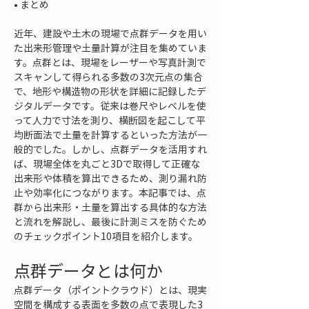
• 
まとめ
近年、建設や土木の現場で点群データを用い
た出来形管理や土量計算が注目を集めていま
す。点群とは、現場をレーザーや写真計測で
スキャンして得られる多数の3次元点の集合
で、地形や構造物の形状を詳細に記録したデ
ジタルデータです。従来は巻尺やレベルを使
って人力で寸法を測り、横断図を起こして平
均断面法で土量を計算するといった方法が一
般的でした。しかし、点群データを活用すれ
ば、現場全体を丸ごと3Dで取得して正確な
出来形や体積を算出できるため、測り漏れ防
止や効率化につながります。本記事では、点
群から出来形・土量を算出する具体的な方法
と流れを解説し、最後に計測ミスを防ぐため
のチェックポイント10項目を紹介します。
点群データとは何か
点群データ（ポイントクラウド）とは、現実
空間を構成する表面を多数の点で表現した3