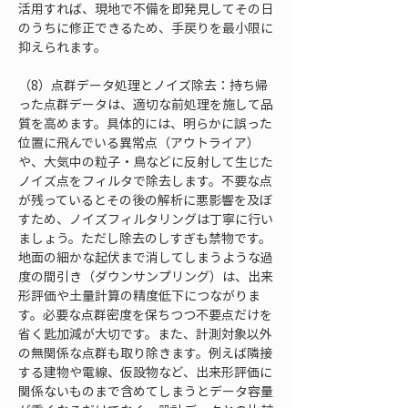
活用すれば、現地で不備を即発見してその日
のうちに修正できるため、手戻りを最小限に
抑えられます。
（8）点群データ処理とノイズ除去：持ち帰
った点群データは、適切な前処理を施して品
質を高めます。具体的には、明らかに誤った
位置に飛んでいる異常点（アウトライア）
や、大気中の粒子・鳥などに反射して生じた
ノイズ点をフィルタで除去します。不要な点
が残っているとその後の解析に悪影響を及ぼ
すため、ノイズフィルタリングは丁寧に行い
ましょう。ただし除去のしすぎも禁物です。
地面の細かな起伏まで消してしまうような過
度の間引き（ダウンサンプリング）は、出来
形評価や土量計算の精度低下につながりま
す。必要な点群密度を保ちつつ不要点だけを
省く匙加減が大切です。また、計測対象以外
の無関係な点群も取り除きます。例えば隣接
する建物や電線、仮設物など、出来形評価に
関係ないものまで含めてしまうとデータ容量