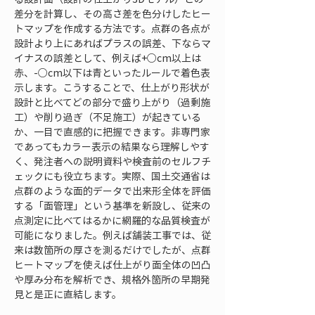
差分を計算し、その高さ差を色分けしたヒー
トマップを作成する方法です。点群の各点が
設計より上にあればプラスの誤差、下ならマ
イナスの誤差として、例えば+○cm以上は
赤、-○cm以下は青といったルールで着色表
示します。こうすることで、仕上がり形状が
設計と比べてどの部分で盛り上がり（過剰施
工）や削り過ぎ（不足施工）が起きている
か、一目で直感的に把握できます。非専門家
であってもカラー表示の結果なら理解しやす
く、発注者への説明資料や検査前のセルフチ
ェックにも役立ちます。実際、国土交通省は
点群のような面的データで出来形全体を評価
する「面管理」という基準を新設し、従来の
点測定に比べてはるかに網羅的な品質検査が
可能になりました。例えば舗装工事では、従
来は数箇所の厚さを測るだけでしたが、点群
ヒートマップを使えば仕上がり面全体の凹凸
や厚み分布を解析でき、規格外箇所の早期発
見と是正に直結します。