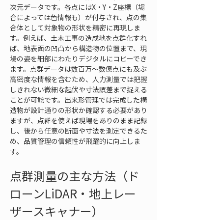
次元データです。各点にはX・Y・Z座標（場
合によっては色情報も）が付与され、点の集
合体として対象物の形状を精密に再現しま
す。例えば、土木工事の造成地を点群化すれ
ば、地表面の凹凸から構造物の位置まで、現
場の姿を細部にわたりデジタルにコピーでき
ます。点群データは数百万〜数億点にも及ぶ
高密度な情報を含むため、人力測量では把握
しきれない微細な起伏や寸法誤差まで捉える
ことが可能です。出来形管理では完成した構
造物が設計通りの形状か確認する必要があり
ますが、点群を使えば現場をありのまま記録
し、後から任意の断面や寸法を測定できるた
め、品質管理の信頼性が飛躍的に向上しま
す。
点群測量の主な方法（ド
ローンLiDAR・地上レー
ザースキャナー）