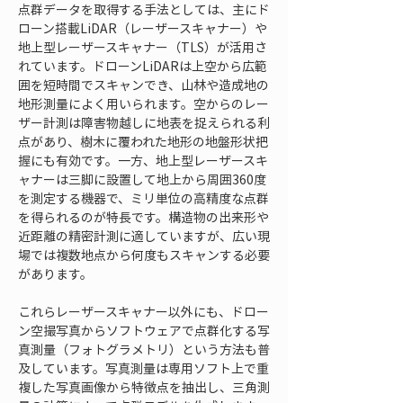
点群データを取得する手法としては、主にド
ローン搭載LiDAR（レーザースキャナー）や
地上型レーザースキャナー（TLS）が活用さ
れています。ドローンLiDARは上空から広範
囲を短時間でスキャンでき、山林や造成地の
地形測量によく用いられます。空からのレー
ザー計測は障害物越しに地表を捉えられる利
点があり、樹木に覆われた地形の地盤形状把
握にも有効です。一方、地上型レーザースキ
ャナーは三脚に設置して地上から周囲360度
を測定する機器で、ミリ単位の高精度な点群
を得られるのが特長です。構造物の出来形や
近距離の精密計測に適していますが、広い現
場では複数地点から何度もスキャンする必要
があります。
これらレーザースキャナー以外にも、ドロー
ン空撮写真からソフトウェアで点群化する写
真測量（フォトグラメトリ）という方法も普
及しています。写真測量は専用ソフト上で重
複した写真画像から特徴点を抽出し、三角測