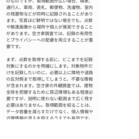
のものですが、取得範囲が広い場合、隣家、
通行人、車両、表札、郵便物、洗濯物、室内
の残置物などが同時に記録されることがあり
ます。写真ほど鮮明ではない場合でも、点群
や関連画像から場所や個人が推測できること
があります。空き家調査では、記録の有用性
とプライバシーへの配慮を両立することが重
要です。
まず、点群を取得する前に、どこまでを記録
対象にするのかを明確にします。対象物件だ
けを記録したいのに、必要以上に隣地や道路
の反対側まで取得してしまうと、不要な情報
が含まれます。空き家の外観調査では、建物
全体を把握するために周辺環境もある程度必
要ですが、説明に使わない範囲まで広く残す
必要はありません。取得範囲を絞ることは、
データ容量を減らすだけでなく、個人情報や
近隣情報の混入を抑えるうえでも有効です。
通行人や車両が多い場所では、取得タイミン
グにも配慮が必要です。住宅地、商店街、学