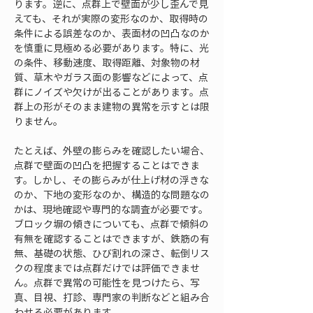
ります。逆に、点群上で壁面が少し歪んで見
えても、それが実際の変形なのか、取得時の
条件による誤差なのか、表面材の凹凸なのか
を慎重に見極める必要があります。特に、光
の条件、移動速度、取得距離、対象物の材
質、草木やガラス面の影響などによって、点
群にノイズや欠けが出ることがあります。点
群上の形がそのまま建物の異常を示すとは限
りません。
たとえば、外壁の膨らみを確認したい場合、
点群で壁面の凹凸を把握することはできま
す。しかし、その膨らみが仕上げ材の浮きな
のか、下地の変形なのか、構造的な問題なの
かは、現地確認や専門的な調査が必要です。
ブロック塀の傾きについても、点群で傾斜の
有無を確認することはできますが、鉄筋の有
無、基礎の状態、ひび割れの深さ、転倒リス
クの程度までは点群だけでは評価できませ
ん。点群で異常の可能性を見つけたら、写
真、目視、打診、専門家の判断などと組み合
わせる必要があります。