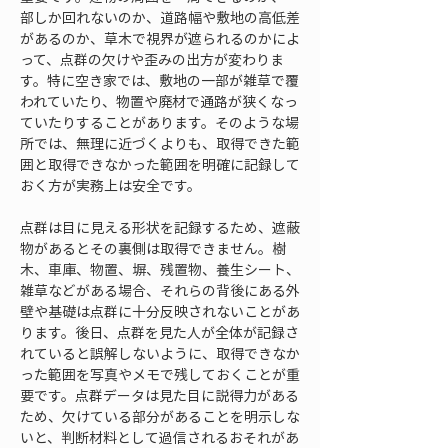
部しか回れないのか、道路幅や敷地の高低差
があるのか、草木で視界が遮られるのかによ
って、点群の欠けや歪みの出方が変わりま
す。特に空き家では、敷地の一部が雑草で覆
われていたり、物置や廃材で通路が狭くなっ
ていたりすることがあります。そのような場
所では、無理に近づくよりも、取得できた範
囲と取得できなかった範囲を明確に記録して
おく方が実務上は安全です。
点群は目に見える形状を記録するため、遮蔽
物があるとその裏側は取得できません。樹
木、車庫、物置、塀、残置物、養生シート、
雑草などがある場合、それらの背後にある外
壁や基礎は点群に十分反映されないことがあ
ります。後日、点群を見た人が全体が記録さ
れていると誤解しないように、取得できなか
った範囲を写真やメモで残しておくことが重
要です。点群データは見た目に説得力がある
ため、欠けている部分があることを明示しな
いと、判断材料として過信されるおそれがあ