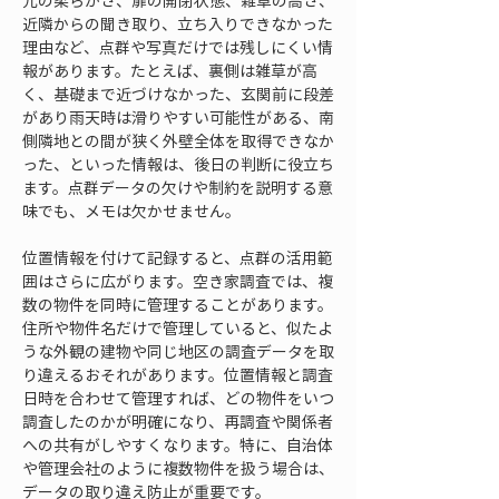
元の柔らかさ、扉の開閉状態、雑草の高さ、
近隣からの聞き取り、立ち入りできなかった
理由など、点群や写真だけでは残しにくい情
報があります。たとえば、裏側は雑草が高
く、基礎まで近づけなかった、玄関前に段差
があり雨天時は滑りやすい可能性がある、南
側隣地との間が狭く外壁全体を取得できなか
った、といった情報は、後日の判断に役立ち
ます。点群データの欠けや制約を説明する意
味でも、メモは欠かせません。
位置情報を付けて記録すると、点群の活用範
囲はさらに広がります。空き家調査では、複
数の物件を同時に管理することがあります。
住所や物件名だけで管理していると、似たよ
うな外観の建物や同じ地区の調査データを取
り違えるおそれがあります。位置情報と調査
日時を合わせて管理すれば、どの物件をいつ
調査したのかが明確になり、再調査や関係者
への共有がしやすくなります。特に、自治体
や管理会社のように複数物件を扱う場合は、
データの取り違え防止が重要です。