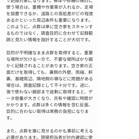
で記録対象になります。解体や修繕の検討に
使う場合は、重機や作業車が入れるか、足場
を設置できるか、道路との高低差がどの程度
あるかといった周辺条件も重要になります。
このように、点群は単に空き家をスキャンす
るものではなく、調査目的に合わせて記録範
囲と見たい情報を設計することが大切です。
目的が不明確なまま点群を取得すると、重要
な場所が欠ける一方で、不要な場所ばかり細
かく記録されることがあります。空き家の正
面だけを取得しても、裏側の外壁、雨樋、軒
裏、基礎周辺、隣地側の塀などに問題がある
場合は、調査記録として不十分です。逆に、
後で使わない細部まで過剰に取得すると、デ
ータ容量が大きくなり、共有や確認に時間が
かかります。点群は多くの情報を含む反面、
目的に合わない取得は実務の負担になりま
す。
また、点群を誰に見せるのかも事前に考える
必要があります。現場担当者が社内確認に使