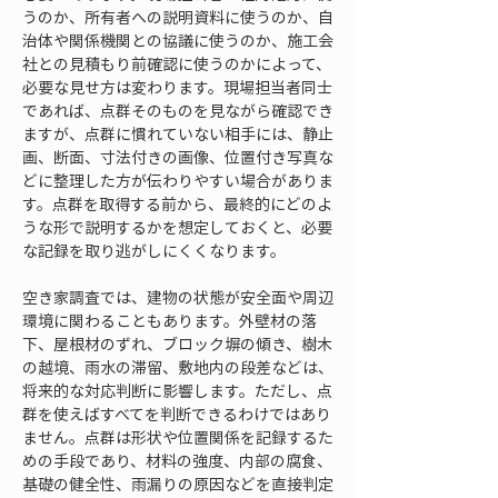
うのか、所有者への説明資料に使うのか、自
治体や関係機関との協議に使うのか、施工会
社との見積もり前確認に使うのかによって、
必要な見せ方は変わります。現場担当者同士
であれば、点群そのものを見ながら確認でき
ますが、点群に慣れていない相手には、静止
画、断面、寸法付きの画像、位置付き写真な
どに整理した方が伝わりやすい場合がありま
す。点群を取得する前から、最終的にどのよ
うな形で説明するかを想定しておくと、必要
な記録を取り逃がしにくくなります。
空き家調査では、建物の状態が安全面や周辺
環境に関わることもあります。外壁材の落
下、屋根材のずれ、ブロック塀の傾き、樹木
の越境、雨水の滞留、敷地内の段差などは、
将来的な対応判断に影響します。ただし、点
群を使えばすべてを判断できるわけではあり
ません。点群は形状や位置関係を記録するた
めの手段であり、材料の強度、内部の腐食、
基礎の健全性、雨漏りの原因などを直接判定