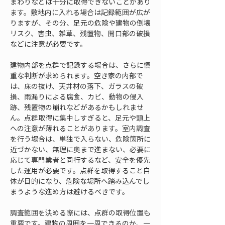
まわりなどは十分に取得できないことがあり
ます。敷地内に入れる場合は記録範囲が広が
りますが、その分、足元の危険や建物の倒壊
リスク、害虫、雑草、残置物、開口部の破損
などに注意が必要です。
建物内部を点群で記録する場合は、さらに慎
重な判断が求められます。空き家の内部で
は、床の抜け、天井材の落下、ガラスの破
損、雨漏りによる腐食、カビ、動物の侵入
跡、残置物の崩れなどがあるかもしれませ
ん。点群取得に集中しすぎると、足元や頭上
への注意が薄れることがあります。室内調査
を行う場合は、単独で入らない、危険箇所に
近づかない、無理に奥まで進まない、必要に
応じて専門業者と同行するなど、安全を優先
した運用が必要です。点群を取得すること自
体が目的になり、危険な場所へ踏み込んでし
まうような進め方は避けるべきです。
調査範囲を決める際には、点群の取得位置も
重要です。建物の周囲を一周できるのか、一