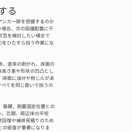
する
アンカー跡を把握するのか
い場合、次の設備配置に干
可否を検討したい場合で
のをひたすら拾う作業にな
跡、塗床の剥がれ、床面の
は高さ差や形状の凹凸とし
、床面に油分や粉じんがあ
すべてを同じ扱いで拾うの
、基礎、耐震固定位置との
ン、芯間、周辺床の平坦
状回復や補修見積りのため
との密度が重要になりま