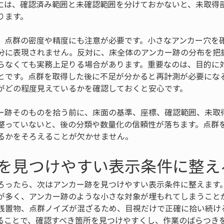
には、確認済み範囲と未確認範囲を分けておかないと、未取得
ります。
、点群の密度や精度にも注意が必要です。小さなアンカー穴を
分に表現されません。反対に、床全体のアンカー跡の分布を把
らなくても実務上足りる場合があります。重要なのは、目的に
とです。点群を取得した後に不足が分かると再計測が必要にな
がどの程度見えているかを確認しておくと安心です。
ー跡そのものを拾う前に、床面の基準、座標、確認範囲、未取
整っていないと、後の分類や数量化の信頼性が落ちます。点群
るかをそろえることが欠かせません。
を見つけやすい表示条件に整え
ろったら、次はアンカー跡を見つけやすい表示条件に整えます
が多く、アンカー跡のような小さな対象が埋もれてしまうこと
残置物、点群ノイズが混ざるため、目視だけで正確に拾い続け
ることで、確認すべき箇所を見つけやすくし、作業のばらつき