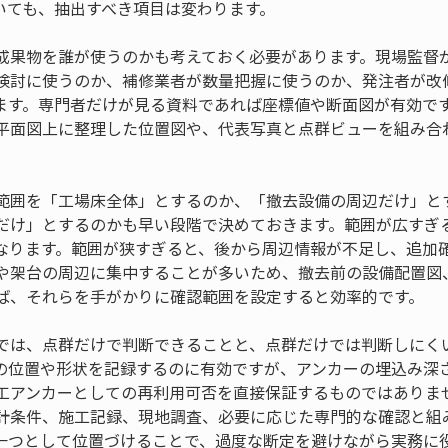
いても、抽出すべき項目は変わります。
成果物を誰が使うのかも考えておく必要があります。現場監督
検討に使うのか、補修業者が数量把握に使うのか、発注者が改
ます。専門者だけが見る資料であれば座標値や断面図が有効で
平面図上に整理した位置図や、代表写真と点群ビューを組み合
。
範囲を「工場床全体」とするのか、「撤去設備の周辺だけ」と
だけ」とするのかも早い段階で決めておきます。範囲が広すぎ
なります。範囲が狭すぎると、後から周辺情報が不足し、追加
や架台の周辺に集中することが多いため、撤去前の設備配置図
ば、それらを手がかりに確認範囲を設定すると効率的です。
では、点群だけで判断できることと、点群だけでは判断しにく
の位置や形状を記録するのに有効ですが、アンカーの埋込み深
工アンカーとしての再利用可否を直接保証するものではありま
計条件、施工記録、現地調査、必要に応じた専門的な確認と組
一つとして位置づけることで、過度な断定を避けながら実務に