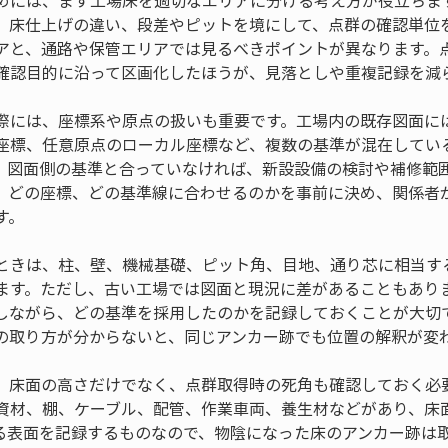
めには、まず工場床を適切なエリアに分ける考え方が役立ちま
、床仕上げの違い、段差やピットを境にして、点群の確認単位
アと、通路や保管エリアでは見るべきポイントが異なります。
確認目的に沿って区画化したほうが、見落としや重複記録を減
際には、座標系や原点の扱いも重要です。工場内の既存図面に
座標、任意原点のローカル座標など、複数の基準が混在してい
、図面側の基準と合っていなければ、新設設備の検討や補修範
、どの座標、どの基準線に合わせるのかを事前に決め、関係者
す。
ときは、柱、壁、機械基礎、ピット角、目地、通り芯に相当す
ます。ただし、古い工場では図面と現況に差があることもあり
しながら、どの基準を採用したのかを記録しておくことが大切
の取り方が分からないと、同じアンカー跡でも位置の解釈が変
、床面の高さだけでなく、点群取得時の死角も確認しておく必
資材、棚、ケーブル、配管、作業車両、養生材などがあり、床
る表面を記録するものなので、物陰になった床のアンカー跡は