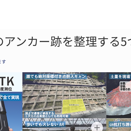
ne
LiDAR
ドローン
360
ソーラー
のアンカー跡を整理する5
ます