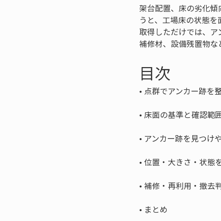
架台配置、床の劣化傾
うと、工場床の状態を
取得しただけでは、ア
補修材、設備残置物な
目次
• 
• 
• 
• 
• 
• 
まとめ