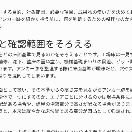
理する目的、対象範囲、必要な項目、成果物の使い方を決めて
アンカー跡を細かく拾う前に、何を判断するための整理なのか
す。
と確認範囲をそろえる
をどの床面基準で見るのかをそろえることです。工場床は一見
補修、沈下、塗床の重ね塗り、機械基礎まわりの段差、ピット
ります。アンカー跡を整理する際に床面基準が曖昧だと、穴や
ねりを混同してしまいます。
面として扱い、その基準からの高さ差を見ながらアンカー跡を
全体で一つにするのか、エリアごとに分けるのかは現場条件に
配がある場合や、建屋の増築部分で高さが異なる場合がありま
うと、本来は緩やかな床勾配である部分が凹凸として強調され