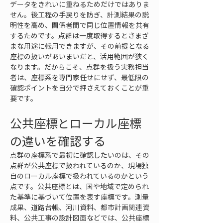
データをきれいに重ねるためだけではありま
せん。後工程の手戻りを防ぎ、計測結果の説
明性を高め、関係者間で同じ位置情報を共有
するためです。点群は一度取得するとさまざ
まな用途に転用できますが、その前提となる
座標の扱いがあいまいだと、活用範囲が狭く
なります。だからこそ、点群を扱う実務担当
者は、座標系を専門家任せにせず、最低限の
確認ポイントを自分で押さえておくことが重
要です。
公共座標とローカル座標
の違いを確認する
点群の座標系で最初に確認したいのは、その
点群が公共座標で扱われているのか、現場独
自のローカル座標で扱われているのかという
点です。公共座標とは、国や地域で定められ
た基準に基づいて位置を表す座標です。測量
成果、道路台帳、河川資料、都市計画関連資
料、公共工事の設計図面などでは、公共座標