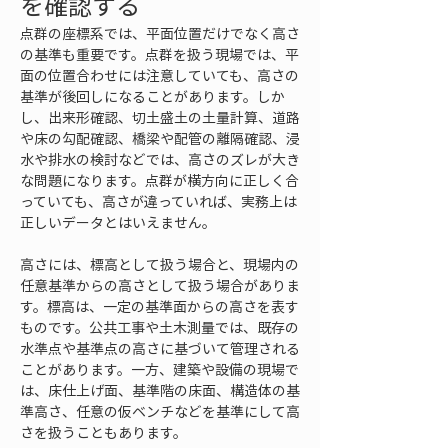
を確認する
点群の座標系では、平面位置だけでなく高さ
の基準も重要です。点群を扱う現場では、平
面の位置合わせには注意していても、高さの
基準が後回しになることがあります。しか
し、出来形確認、切土盛土の土量計算、道路
や床の勾配確認、橋梁や配管の離隔確認、浸
水や排水の検討などでは、高さのズレが大き
な問題になります。点群が横方向に正しく合
っていても、高さが違っていれば、実務上は
正しいデータとはいえません。
高さには、標高として扱う場合と、現場内の
任意基準からの高さとして扱う場合がありま
す。標高は、一定の基準面からの高さを表す
ものです。公共工事や土木測量では、既存の
水準点や基準点の高さに基づいて管理される
ことがあります。一方、建築や設備の現場で
は、床仕上げ面、基準階の床面、構造体の基
準高さ、任意の仮ベンチなどを基準にして高
さを扱うこともあります。