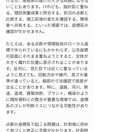
けなら、座標系の違いが大きな問題にならな
いこともあります。けれども、設計図と重ね
る、既存測量成果と照合する、別日の点群と
比較する、施工前後の変化を確認する、関係
者へ共有する、といった場面では、座標系の
確認が欠かせません。
たとえば、ある点群が現場独自のローカル座
標で作られているにもかかわらず、公共座標
の図面にそのまま重ねようとすると、全体が
大きく離れた位置に表示されることがありま
す。反対に、見た目では近くに重なっている
ように見えても、回転方向や縮尺、高さの基
準が違っていると、細部の寸法確認で誤差が
出ることがあります。特に、道路、河川、鉄
道、造成、建築改修、プラント、橋梁のよう
に既存資料との整合が重要な現場では、座標
系のズレが判断ミスにつながる可能性があり
ます。
点群の座標系で起こる問題は、計測後に初め
て気づくと修正に手間がかかります。計測時