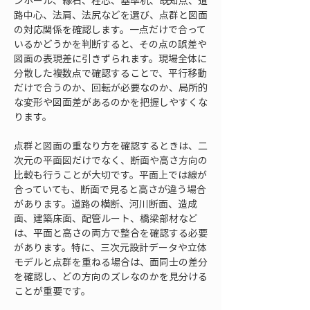
ンホール、縁石、柱芯、基準杭、既知点、道
路中心、法肩、法尻などを選び、点群と図面
の対応関係を確認します。一点だけで合って
いるかどうかを判断すると、その点の誤差や
図面の表現差に引きずられます。現場全体に
分散した複数点で確認することで、平行移動
だけで合うのか、回転が必要なのか、局所的
な変形や図面差があるのかを把握しやすくな
ります。
点群と図面の重なり方を確認するときは、二
次元の平面図だけでなく、断面や高さ方向の
比較も行うことが大切です。平面上では線が
合っていても、断面で見ると高さが違う場合
があります。道路の横断、河川断面、造成
面、建築床面、配管ルート、橋梁部材など
は、平面と高さの両方で整合を確認する必要
があります。特に、三次元設計データや立体
モデルと点群を重ねる場合は、面同士の差分
を確認し、どの方向のズレなのかを見分ける
ことが重要です。