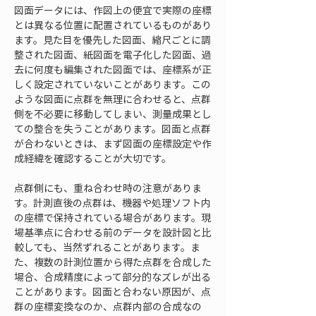
図面データには、作図上の便宜で実際の座標
とは異なる位置に配置されているものがあり
ます。見た目を優先した図面、縮尺ごとに調
整された図面、紙図面を電子化した図面、過
去に何度も編集された図面では、座標系が正
しく設定されていないことがあります。この
ような図面に点群を無理に合わせると、点群
側を不必要に移動してしまい、測量成果とし
ての整合を失うことがあります。図面と点群
が合わないときは、まず図面の座標設定や作
成経緯を確認することが大切です。
点群側にも、重ね合わせ時の注意がありま
す。計測直後の点群は、機器や処理ソフト内
の座標で保持されている場合があります。現
場基準点に合わせる前のデータを設計図と比
較しても、当然ずれることがあります。ま
た、複数の計測位置から得た点群を合成した
場合、合成精度によって部分的なズレが出る
ことがあります。図面と合わない原因が、点
群の座標変換なのか、点群内部の合成なの