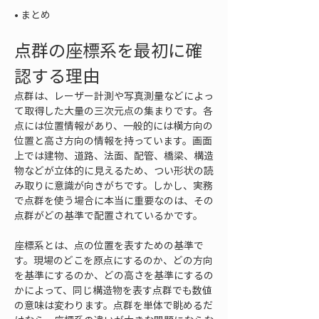
• 
まとめ
点群の座標系を最初に確
認する理由
点群は、レーザー計測や写真測量などによっ
て取得した大量の三次元点の集まりです。各
点には位置情報があり、一般的には横方向の
位置と高さ方向の情報を持っています。画面
上では建物、道路、法面、配管、橋梁、構造
物などが立体的に見えるため、つい形状の読
み取りに意識が向きがちです。しかし、実務
で点群を使う場合に本当に重要なのは、その
点群がどの基準で配置されているかです。
座標系とは、点の位置を表すための基準で
す。現場のどこを原点にするのか、どの方向
を基準にするのか、どの高さを基準にするの
かによって、同じ構造物を表す点群でも数値
の意味は変わります。点群を単体で眺めるだ