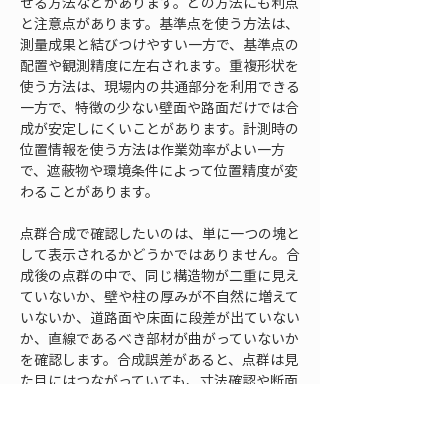
せる方法などがあります。どの方法にも利点
と注意点があります。基準点を使う方法は、
測量成果と結びつけやすい一方で、基準点の
配置や観測精度に左右されます。重複形状を
使う方法は、現場内の共通部分を利用できる
一方で、特徴の少ない壁面や路面だけでは合
成が安定しにくいことがあります。計測時の
位置情報を使う方法は作業効率がよい一方
で、遮蔽物や環境条件によって位置精度が変
わることがあります。
点群合成で確認したいのは、単に一つの塊と
して表示されるかどうかではありません。合
成後の点群の中で、同じ構造物が二重に見え
ていないか、壁や柱の厚みが不自然に増えて
いないか、道路面や床面に段差が出ていない
か、直線であるべき部材が曲がっていないか
を確認します。合成誤差があると、点群は見
た目にはつながっていても、寸法確認や断面
作成で不具合が出ます。
特に、長い範囲を連続して計測する場合は、