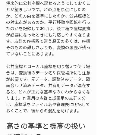
将来的に公共座標へ戻せるようにしておくこ
とが望ましいです。どの点を原点にしたの
か、どの方向を基準にしたのか、公共座標と
の対応点があるのか、平行移動や回転を行っ
たのかを記録しておけば、後工程で座標変換
が必要になったときにも対応しやすくなりま
す。点群の座標系で迷う原因の多くは、座標
そのものの難しさよりも、変換の履歴が残っ
ていないことにあります。
公共座標とローカル座標を切り替えて使う場
合は、変換後のデータ名や保管場所にも注意
が必要です。元データ、調整済みデータ、図
面合わせ済みデータ、共有用データが混在す
ると、どれが正式な基準なのかわからなくな
ります。作業用の点群と成果用の点群を分
け、座標系をファイル名や管理表に明記して
おくことで、後からの混乱を防げます。
高さの基準と標高の扱い