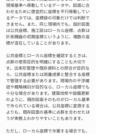
現場基準へ移動しているデータや、図面に合
わせるために便宜的に座標を平行移動してい
るデータでは、座標値の印象だけでは判断で
きません。また、同じ現場内でも、設計図面
は公共座標、施工図はローカル座標、点群は
計測機器の初期座標というように、複数の座
標が混在していることがあります。
公共座標とローカル座標を確認するときは、
点群の使用目的を明確にすることも大切で
す。出来形管理や既存資料との照合が目的な
ら、公共座標または測量成果と整合する座標
で管理する必要があります。現場内の干渉確
認や概略検討が目的なら、ローカル座標でも
十分な場合があります。建築改修や設備更新
のように、既存図面そのものがローカル基準
で作られている場合は、公共座標に変換する
よりも、既存図面の基準に点群を合わせたほ
うが実務上わかりやすいこともあります。
ただし、ローカル座標で作業する場合でも、