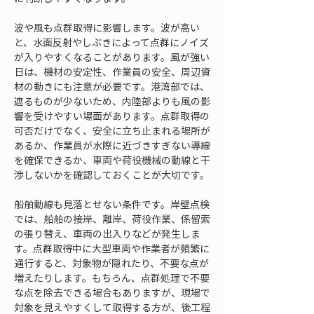
波や風も点群取得に影響します。波が高い
と、水面反射やしぶきによって点群にノイズ
が入りやすくなることがあります。風が強い
日は、機材の安定性、作業員の安全、周辺資
材の動きにも注意が必要です。港湾部では、
遮るものが少ないため、内陸部よりも風の影
響を受けやすい場面があります。点群取得の
可否だけでなく、安全に立ち止まれる場所が
あるか、作業員が水際に近づきすぎない導線
を確保できるか、車両や荷役機械の動線と干
渉しないかを確認しておくことが大切です。
船舶動線も見落とせない条件です。岸壁点検
では、船舶の接岸、離岸、荷役作業、係留索
の張り替え、車両の出入りなどが発生しま
す。点群取得中に大型車両や作業者が頻繁に
通行すると、対象物が隠れたり、不要な点が
増えたりします。もちろん、点群処理で不要
な点を除去できる場合もありますが、現場で
対象を見えやすくして取得する方が、後工程