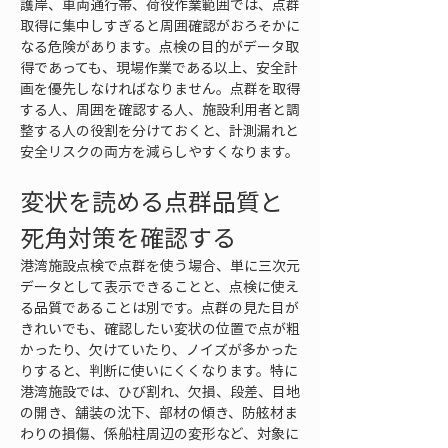
護岸、車両通行帯、荷役作業範囲では、点群
取得に集中しすぎると周囲確認がおろそかに
なる危険があります。点検の目的がデータ取
得であっても、現場作業である以上、安全計
画を優先しなければなりません。点群を取得
する人、周囲を確認する人、施設利用者と調
整する人の役割を分けておくと、計測漏れと
安全リスクの両方を減らしやすくなります。
変状を読める点群品質と
死角対策を確認する
港湾施設点検で点群を使う場合、単に三次元
データとして表示できることと、点検に使え
る品質であることは別です。点群の見た目が
きれいでも、確認したい変状の位置で点が粗
かったり、欠けていたり、ノイズが多かった
りすると、判断に使いにくくなります。特に
港湾施設では、ひび割れ、欠損、段差、目地
の開き、舗装の沈下、部材の傾き、防舷材ま
わりの損傷、係船柱周辺の変形など、対象に