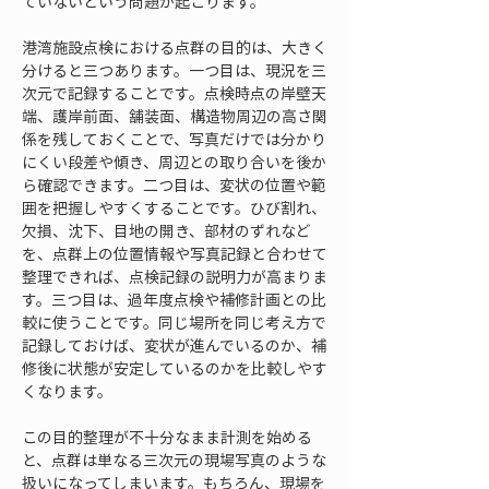
ていないという問題が起こります。
港湾施設点検における点群の目的は、大きく
分けると三つあります。一つ目は、現況を三
次元で記録することです。点検時点の岸壁天
端、護岸前面、舗装面、構造物周辺の高さ関
係を残しておくことで、写真だけでは分かり
にくい段差や傾き、周辺との取り合いを後か
ら確認できます。二つ目は、変状の位置や範
囲を把握しやすくすることです。ひび割れ、
欠損、沈下、目地の開き、部材のずれなど
を、点群上の位置情報や写真記録と合わせて
整理できれば、点検記録の説明力が高まりま
す。三つ目は、過年度点検や補修計画との比
較に使うことです。同じ場所を同じ考え方で
記録しておけば、変状が進んでいるのか、補
修後に状態が安定しているのかを比較しやす
くなります。
この目的整理が不十分なまま計測を始める
と、点群は単なる三次元の現場写真のような
扱いになってしまいます。もちろん、現場を