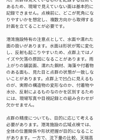
あるため、現場で見えていない面は基本的に
記録できません。点検前に、どこが死角にな
りやすいかを想定し、複数方向から取得する
計画を立てることが必要です。
港湾施設特有の注意点として、水面や濡れた
面の扱いがあります。水面は形状が常に変化
し、反射も起こりやすいため、点群上ではノ
イズや欠落の原因になることがあります。雨
上がりの舗装面、濡れた鋼材、海藻や付着物
のある面も、見た目と点群の状態が一致しな
いことがあります。点群上で凹凸に見えるも
のが、実際の構造物の変形なのか、付着物や
水分、反射によるものなのかを区別するため
には、現場写真や目視記録との組み合わせが
欠かせません。
点群の精度についても、目的に応じて考える
必要があります。港湾施設の広域点検では、
全体の位置関係や形状把握が目的になること
があります。一方で、沈下量の比較、天端高