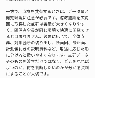
一方で、点群を共有するときは、データ量と
閲覧環境に注意が必要です。港湾施設を広範
囲に取得した点群は容量が大きくなりやす
く、関係者全員が同じ環境で快適に閲覧でき
るとは限りません。必要に応じて、全体点
群、対象箇所の切り出し、断面図、静止画、
計測値付きの説明資料など、用途に応じた形
に分けると扱いやすくなります。点群データ
そのものを渡すだけではなく、どこを見れば
よいのか、何を判断したいのかが分かる資料
にすることが大切です。
維持管理の観点では、点群を一回限りの記録
で終わらせないことも重要です。初回点検で
点群を取得したら、次回以降も比較しやすい
計測範囲、取得方法、保存ルールを残してお
くと、時系列での変化を追いやすくなりま
す。点検のたびに担当者や方法が変わって
も、同じ施設の同じ区間を比較できるように
しておくことで、点群は長期管理の基盤にな