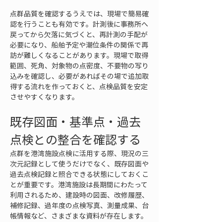
点群品質を確認するうえでは、現場で簡易確
認を行うことも有効です。計測後に事務所へ
戻ってから欠落に気づくと、再計測の手配が
必要になり、船舶予定や潮位条件の関係で再
訪が難しくなることがあります。現場で取得
範囲、死角、対象物の点密度、不要物の写り
込みを確認し、必要があればその場で追加取
得する流れを作っておくと、点検品質を安定
させやすくなります。
既存図面・基準点・過去
点検との整合を確認する
点群を港湾施設点検に活用する際、現況の三
次元記録として使うだけでなく、既存図面や
過去点検記録と照合できる状態にしておくこ
とが重要です。港湾施設は長期間にわたって
利用されるため、建設時の図面、改修履歴、
補修記録、過年度の点検写真、測量成果、台
帳情報など、さまざまな資料が存在します。