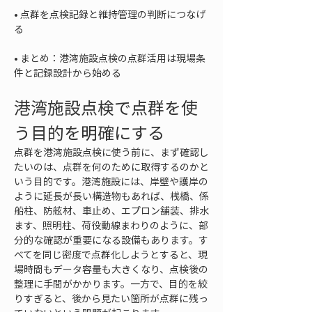
• 
点群を点検記録と維持管理の判断につなげ
• 
まとめ：港湾施設点検の点群活用は現場条
件と記録設計から始める
港湾施設点検で点群を使
う目的を明確にする
点群を港湾施設点検に使う前に、まず確認し
たいのは、点群を何のために取得するのかと
いう目的です。港湾施設には、岸壁や護岸の
ように延長が長い構造物もあれば、桟橋、係
船柱、防舷材、車止め、エプロン舗装、排水
ます、照明柱、荷役動線まわりのように、部
分的な確認が重要になる設備もあります。す
べてを同じ密度で点群化しようとすると、現
場時間もデータ容量も大きくなり、点検後の
整理に手間がかかります。一方で、目的を絞
りすぎると、後から見たい箇所が点群に残っ