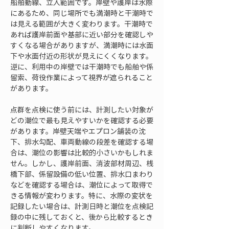
船舶動線、立入範囲です。岸壁や護岸は水際
にあるため、同じ場所でも満潮時と干潮時で
は見える範囲が大きく変わります。干潮時で
あれば護岸前面や基部に近い部分を確認しや
すくなる場合がありますが、満潮時には水面
下や水面付近の形状が見えにくくなります。
逆に、利用中の岸壁では干潮時でも船舶や係
留索、荷役作業によって視界が遮られること
があります。
点群を点検に使う前には、計測したい対象が
どの潮位で最も見えやすいかを確認する必要
があります。岸壁天端やエプロン舗装の沈
下、排水勾配、車両動線の段差を確認する場
合は、潮位の影響は比較的小さいかもしれま
せん。しかし、護岸前面、消波部材周辺、桟
橋下部、係留設備の低い位置、排水口まわり
などを確認する場合は、潮位によって取得で
きる情報が変わります。特に、水際の変状を
記録したい場合は、計測日時と潮位を点検記
録の中に残しておくと、後から比較するとき
に判断しやすくなります。