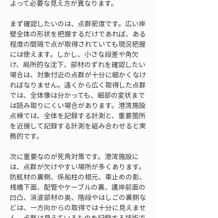
よって必要な見え方が異なります。
まず確認したいのは、点群密度です。広い岸
壁全体の形状を把握するだけであれば、ある
程度の間隔で点が取得されていても現況把握
には使えます。しかし、小さな段差や角欠
け、局所的な沈下、部材のずれを確認したい
場合は、対象付近の点群が十分に細かくなけ
ればなりません。遠くから広く取得した点群
では、全体像は分かっても、細部の変状まで
は読み取りにくい場合があります。港湾施設
点検では、全体を記録する計測と、重要箇所
を近接して記録する計測を組み合わせると実
務的です。
次に重要なのが死角対策です。港湾施設に
は、点群が欠けやすい場所が多くあります。
防舷材の裏側、係船柱の根元、車止めの影、
桟橋下面、配管やケーブルの裏、護岸前面の
凹凸、消波部材の奥、階段やはしごの裏側な
どは、一方向からの取得では十分に見えませ
ん。点群は見えているものを記録する技術で