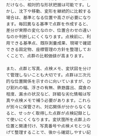
だけなら、相対的な形状把握は可能です。し
かし、沈下や移動、変形を継続的に比較する
場合は、基準となる位置や高さが必要になり
ます。毎回異なる基準で点群を作成すると、
差分が実際の変化なのか、位置合わせの違い
なのか判断しにくくなります。点検前に、利
用できる基準点、既存測量成果、現場で確認
できる固定物、座標管理の方針を整理してお
くことで、点群の比較価値が高まります。
また、点群と写真、点検メモ、変状図を分け
て管理しないことも大切です。点群は三次元
的な位置関係を示すのに向いていますが、ひ
び割れの幅、浮きの有無、鉄筋露出、腐食の
程度、漏水の状況など、詳細な劣化情報は写
真や点検メモで補う必要があります。これら
が別々に保管され、対応関係が分からなくな
ると、せっかく取得した点群が点検記録とし
て使いにくくなります。変状箇所を点群上の
位置と関連付け、写真番号や点検メモとつな
げて整理することで、後から確認しやすい記