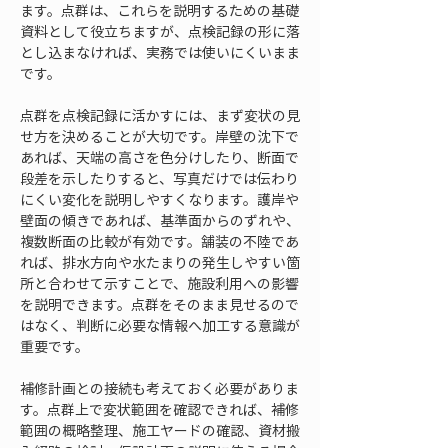
ます。点群は、これらを説明するための基礎
資料として役立ちますが、点検記録の形に落
とし込まなければ、実務では使いにくいまま
です。
点群を点検記録に活かすには、まず変状の見
せ方を決めることが大切です。岸壁の沈下で
あれば、天端の高さを色分けしたり、断面で
段差を示したりすると、写真だけでは伝わり
にくい変化を説明しやすくなります。護岸や
壁面の傾きであれば、基準面からのずれや、
複数断面の比較が有効です。舗装の不陸であ
れば、排水方向や水たまりの発生しやすい箇
所と合わせて示すことで、施設利用への影響
を説明できます。点群をそのまま見せるので
はなく、判断に必要な情報へ加工する意識が
重要です。
補修計画との接続も考えておく必要がありま
す。点群上で変状範囲を確認できれば、補修
範囲の概略整理、施工ヤードの確認、資材搬