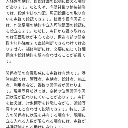
入経路の検討、仮設計画の説明に使える場合
があります。たとえば、岸壁背後の舗装補修
では、段差や排水勾配、周辺設備との取り合
いを点群で確認できます。桟橋や護岸周辺で
は、作業足場の検討や立入可能範囲の確認に
も役立ちます。ただし、点群から読み取れる
のは表面形状が中心であり、構造内部の健全
性や材料強度まで直接判断できるわけではあ
りません。補修判断には、必要に応じて詳細
調査や設計検討を組み合わせることが前提で
す。
関係者間の合意形成にも点群は有効です。港
湾施設では、管理者、点検者、設計者、施工
者、利用者など、複数の関係者が関わりま
す。現場写真だけでは、変状の位置関係や周
辺状況が伝わりにくいことがあります。点群
を使えば、対象箇所を俯瞰しながら、近接写
真やメモと合わせて説明できます。特に、遠
方の関係者に状況を共有する場合や、現場に
立ち入れる人数が限られる場合には、点群が
共通認識を作る助けになります。