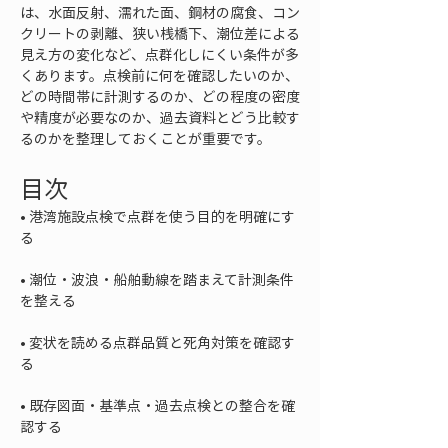
は、水面反射、濡れた面、鋼材の腐食、コン
クリートの剥離、狭い桟橋下、潮位差による
見え方の変化など、点群化しにくい条件が多
くあります。点検前に何を確認したいのか、
どの時間帯に計測するのか、どの程度の密度
や精度が必要なのか、過去資料とどう比較す
るのかを整理しておくことが重要です。
目次
• 
港湾施設点検で点群を使う目的を明確にす
• 
潮位・波浪・船舶動線を踏まえて計測条件
• 
変状を読める点群品質と死角対策を確認す
• 
既存図面・基準点・過去点検との整合を確