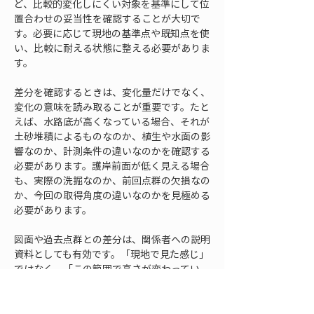
ど、比較的変化しにくい対象を基準にして位
置合わせの妥当性を確認することが大切で
す。必要に応じて現地の基準点や既知点を使
い、比較に耐える状態に整える必要がありま
す。
差分を確認するときは、変化量だけでなく、
変化の意味を読み取ることが重要です。たと
えば、水路底が高くなっている場合、それが
土砂堆積によるものなのか、植生や水面の影
響なのか、計測条件の違いなのかを確認する
必要があります。護岸前面が低く見える場合
も、実際の洗掘なのか、前回点群の欠損なの
か、今回の取得角度の違いなのかを見極める
必要があります。
図面や過去点群との差分は、関係者への説明
資料としても有効です。「現地で見た感じ」
ではなく、「この範囲で高さが変わってい
る」「この部分の断面が狭くなっている」
「前回より堆積範囲が広がっている」と説明
できるため、対応の必要性を共有しやすくな