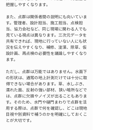
把握しやすくなります。
また、点群は関係者間の説明にも向いていま
す。管理者、設計担当、施工担当、点検担
当、協力会社など、同じ現場に関わる人でも
見ている視点は異なります。三次元データを
共有できれば、現地に行っていない人にも状
況を伝えやすくなり、補修、浚渫、除草、仮
設計画、再点検の必要性を議論しやすくなり
ます。
ただし、点群は万能ではありません。水面下
の形状は、通常の地上計測だけでは十分に取
得できない場合があります。草、水しぶき、
濡れた面、反射の強い部材、狭い暗所などで
は、点群に欠損やノイズが出ることもありま
す。そのため、水門や樋門まわりで点群を活
用する際は、点群で何を確認し、どこは現地
目視や別資料で補うのかを明確にしておくこ
とが大切です。