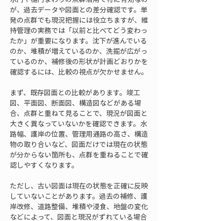
が、過去データや図面との差分確認です。単
発の点群でも現況把握には役立ちますが、維
持管理の実務では「以前と比べてどう変わっ
たか」が重要になります。沈下が進んでいる
のか、堆積が増えているのか、洗掘が広がっ
ているのか、補修後の形状が計画どおりかを
確認するには、比較の視点が欠かせません。
まず、既存図面との比較があります。竣工
図、平面図、断面図、構造図などがある場
合、点群と重ねて見ることで、現況が図面と
大きく異なっていないかを確認できます。水
路幅、護岸の位置、管理用通路の高さ、構造
物の取り合いなど、図面だけでは現在の状態
が分からない箇所も、点群を重ねることで確
認しやすくなります。
ただし、古い図面は現在の状態を正確に反映
していないことがあります。過去の補修、護
岸改修、道路整備、堆積や浸食、地盤の変化
などによって、図面と現況がずれている場合