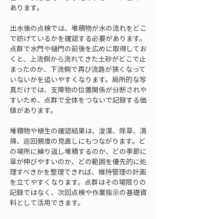
あります。
出水後の点検では、堆積物が水の流れをどこ
で妨げているかを確認する必要があります。
点群で水門や樋門の前後を広めに取得してお
くと、上流側から流れてきた土砂がどこで止
まったのか、下流側で再び流路が狭くなって
いないかを追いやすくなります。局所的な写
真だけでは、支障物の位置関係が分断されや
すいため、点群で全体をつないで記録する価
値があります。
堆積物や植生の確認結果は、浚渫、除草、清
掃、巡回頻度の見直しにもつながります。ど
の場所に繰り返し堆積するのか、どの季節に
草が伸びやすいのか、どの範囲を優先的に処
理すべきかを整理できれば、維持管理の計画
を立てやすくなります。点群はその場限りの
記録ではなく、次回点検や作業指示の基礎資
料として活用できます。