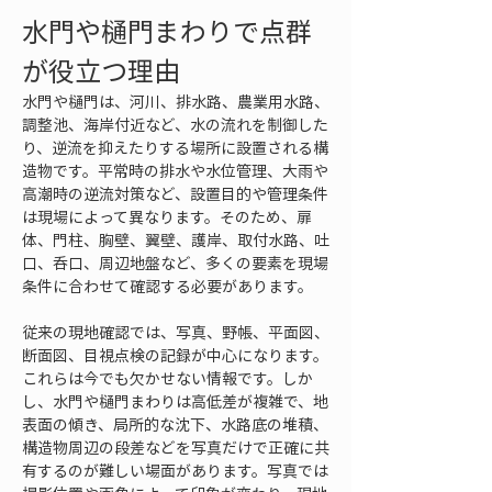
水門や樋門まわりで点群
が役立つ理由
水門や樋門は、河川、排水路、農業用水路、
調整池、海岸付近など、水の流れを制御した
り、逆流を抑えたりする場所に設置される構
造物です。平常時の排水や水位管理、大雨や
高潮時の逆流対策など、設置目的や管理条件
は現場によって異なります。そのため、扉
体、門柱、胸壁、翼壁、護岸、取付水路、吐
口、呑口、周辺地盤など、多くの要素を現場
条件に合わせて確認する必要があります。
従来の現地確認では、写真、野帳、平面図、
断面図、目視点検の記録が中心になります。
これらは今でも欠かせない情報です。しか
し、水門や樋門まわりは高低差が複雑で、地
表面の傾き、局所的な沈下、水路底の堆積、
構造物周辺の段差などを写真だけで正確に共
有するのが難しい場面があります。写真では