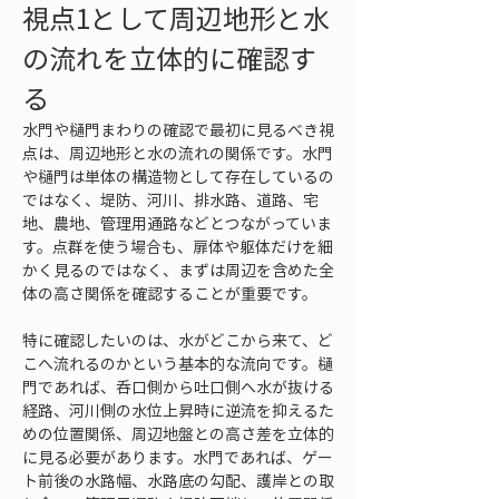
視点1として周辺地形と水
の流れを立体的に確認す
る
水門や樋門まわりの確認で最初に見るべき視
点は、周辺地形と水の流れの関係です。水門
や樋門は単体の構造物として存在しているの
ではなく、堤防、河川、排水路、道路、宅
地、農地、管理用通路などとつながっていま
す。点群を使う場合も、扉体や躯体だけを細
かく見るのではなく、まずは周辺を含めた全
体の高さ関係を確認することが重要です。
特に確認したいのは、水がどこから来て、ど
こへ流れるのかという基本的な流向です。樋
門であれば、呑口側から吐口側へ水が抜ける
経路、河川側の水位上昇時に逆流を抑えるた
めの位置関係、周辺地盤との高さ差を立体的
に見る必要があります。水門であれば、ゲー
ト前後の水路幅、水路底の勾配、護岸との取