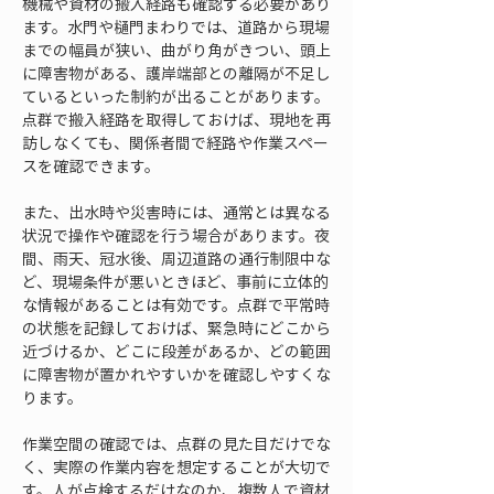
機械や資材の搬入経路も確認する必要があり
ます。水門や樋門まわりでは、道路から現場
までの幅員が狭い、曲がり角がきつい、頭上
に障害物がある、護岸端部との離隔が不足し
ているといった制約が出ることがあります。
点群で搬入経路を取得しておけば、現地を再
訪しなくても、関係者間で経路や作業スペー
スを確認できます。
また、出水時や災害時には、通常とは異なる
状況で操作や確認を行う場合があります。夜
間、雨天、冠水後、周辺道路の通行制限中な
ど、現場条件が悪いときほど、事前に立体的
な情報があることは有効です。点群で平常時
の状態を記録しておけば、緊急時にどこから
近づけるか、どこに段差があるか、どの範囲
に障害物が置かれやすいかを確認しやすくな
ります。
作業空間の確認では、点群の見た目だけでな
く、実際の作業内容を想定することが大切で
す。人が点検するだけなのか、複数人で資材