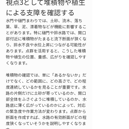
視点3として堆積物や植生
による支障を確認する
水門や樋門まわりでは、土砂、流木、落ち
葉、草、泥、漂着物などが機能に影響するこ
とがあります。特に樋門や排水路では、開口
部付近に堆積物がたまると流下断面が狭くな
り、排水不良や水位上昇につながる可能性が
あります。点群を活用すると、こうした堆積
物や植生の位置、量感、広がりを確認しやす
くなります。
堆積物の確認では、単に「あるかないか」だ
けでなく、どの範囲に、どの高さで、どの程
度連続しているかを見ることが重要です。水
路の片側だけに土砂が寄っているのか、開口
部全体をふさぐように堆積しているのか、水
路底に薄く広がっているのかによって、対応
の緊急度や作業方法が変わります。点群から
断面を作成すれば、水路の有効断面がどの程
度狭くなっていそうかを説明しやすくなりま