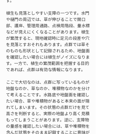
す。
植生も見落としやすい支障の一つです。水門
や樋門の周辺では、草が伸びることで開口
部、護岸、管理用通路、点検用階段、量水標
などが見えにくくなることがあります。植生
が繁茂すると、現地確認時に足元の段差や穴
を見落とすおそれもあります。点群では草そ
のものも形状として記録されるため、地盤面
を確認したい場合には植生がノイズになりま
す。一方で、植生の繁茂範囲を把握する目的
であれば、点群は有効な情報になります。
ここで大切なのは、点群に写っているものが
地盤なのか、草なのか、堆積物なのかを分け
て考えることです。水路底や地盤面を確認し
たい場合、草や堆積物があると本来の面が隠
れてしまいます。その状態の点群だけを見て
高さを判断すると、実際の地盤より高く見積
もってしまうことがあります。逆に、支障物
の量感を確認したい場合には、草や堆積物を
含んだ状態をそのまま記録することに意味が