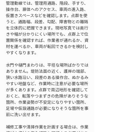
管理動線では、管理用通路、階段、手すり、
操作台、扉体へのアクセス、車両の進入路、
仮置きスペースなどを確認します。点群を使
うと、通路幅、段差、勾配、障害物との離隔
を立体的に把握できます。現地写真では奥行
きや幅が分かりにくい場所でも、点群上で位
置関係を確認すれば、作業者が通れるか、資
材を運べるか、車両が転回できるかを検討し
やすくなります。
水門や樋門まわりは、平坦な場所ばかりでは
ありません。堤防法面の近く、護岸の端部、
狭い水路沿い、段差のある操作台、ぬかるみ
やすい地盤など、作業時に注意が必要な場所
が多くあります。点群で周辺地形を確認して
おくと、転落やつまずきの危険がありそうな
箇所、作業姿勢が不安定になりやすい箇所、
足場や仮設通路が必要になりそうな箇所を事
前に洗い出せます。
補修工事や清掃作業を計画する場合は、作業