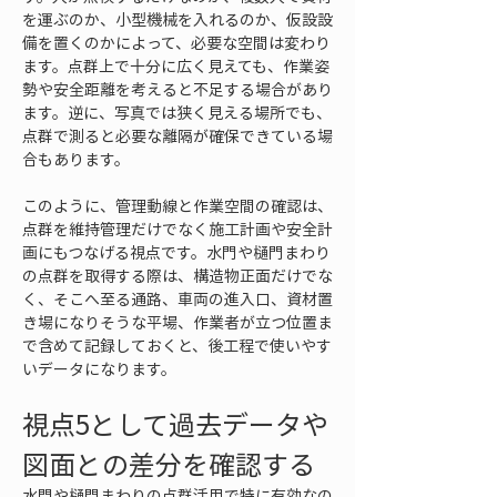
を運ぶのか、小型機械を入れるのか、仮設設
備を置くのかによって、必要な空間は変わり
ます。点群上で十分に広く見えても、作業姿
勢や安全距離を考えると不足する場合があり
ます。逆に、写真では狭く見える場所でも、
点群で測ると必要な離隔が確保できている場
合もあります。
このように、管理動線と作業空間の確認は、
点群を維持管理だけでなく施工計画や安全計
画にもつなげる視点です。水門や樋門まわり
の点群を取得する際は、構造物正面だけでな
く、そこへ至る通路、車両の進入口、資材置
き場になりそうな平場、作業者が立つ位置ま
で含めて記録しておくと、後工程で使いやす
いデータになります。
視点5として過去データや
図面との差分を確認する
水門や樋門まわりの点群活用で特に有効なの