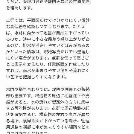
り合い、管理用通路や堤防天端との位置関係
を確認します。
点群では、平面図だけでは分かりにくい微妙
な高低差を確認しやすくなります。たとえ
ば、水路に向かって地盤が自然に下がってい
るのか、途中に小さな段差や盛り上がりがあ
るのか、排水が滞留しやすいくぼみがあるの
かといった情報は、現地写真だけでは整理し
にくい場合があります。点群を使って高さご
とに表示を変えたり、任意断面を作成したり
すれば、雨水が集まりやすい箇所や流れにく
い箇所を把握しやすくなります。
水門や樋門まわりでは、堤防や護岸との接続
部も重要です。構造物の周辺に地盤沈下や洗
掘があると、水の流れが想定外の方向に集中
する可能性があります。点群で周辺地盤の起
伏を確認すると、構造物の左右で高さが異な
る場所、護岸背面が下がっている場所、管理
用通路の端部に水が集まりやすい場所などを
見つけやすくなります。