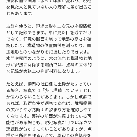
撮影位置や画角によって印象が変わり、現地
を見た人と見ていない人の理解に差が出るこ
ともあります。
点群を使うと、現場の形を三次元の座標情報
として記録できます。単に見た目を残すだけ
でなく、任意の断面を切って地盤の高さを確
認したり、構造物の位置関係を測ったり、周
辺地形とのつながりを把握したりできます。
水門や樋門のように、水の流れと構造物と地
形が密接に関係する場所では、点群の立体的
な記録が実務上の判断材料になります。
たとえば、樋門の吐口側に土砂がたまってい
る場合、写真では「少し堆積している」とし
か伝わらないことがあります。しかし点群で
あれば、取得条件が適切であれば、堆積範囲
の広がりや水路断面の狭まり方を確認しやす
くなります。護岸の前面が洗掘されている可
能性がある場合も、現地写真だけでは深さや
連続性が分かりにくいことがありますが、点
群から断面を作ることで、周辺との高低差を