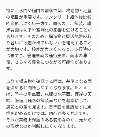
特に、水門や樋門の前後では、構造物と地盤
の境目が重要です。コンクリート躯体は比較
的変形しにくい一方で、周辺の土、舗装、護
岸背面は沈下や空洞化の影響を受けることが
あります。そのため、構造物と周辺地盤の取
り合いに段差が出ていないかを確認すること
が大切です。段差が大きくなると、歩行時の
つまずき、管理車両の通行支障、雨水の滞
留、さらなる浸食につながる可能性がありま
す。
点群で構造物を確認する際は、基準となる面
を決めると判断しやすくなります。たとえ
ば、門柱の垂直面、床版の水平面、護岸の天
端、管理用通路の舗装面などを基準にして、
周辺との差を見ます。基準面を意識せずに点
群を眺めるだけでは、凹凸が多く見えても、
それが実務上問題のある変形なのか、元から
の形状なのか判断しにくくなります。