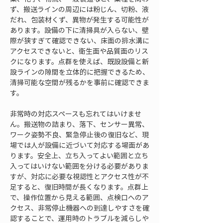
ず、搬送ラインの周辺には粉じん、切粉、液
だれ、包装材くず、異物が発生する可能性が
あります。設備の下に清掃具が入らない、壁
際が狭すぎて確認できない、床面の排水溝に
アクセスできないと、衛生面や品質面のリス
クになります。点群を使えば、既設設備と新
設ラインの隙間を立体的に把握できるため、
清掃可能な空間が残るかを事前に確認できま
す。
非常時の対応スペースも忘れてはいけませ
ん。搬送物の詰まり、落下、センサー異常、
ワーク姿勢不良、緊急停止後の復旧など、現
場では人が設備に近づいて対応する場面があ
ります。安全上、立ち入ってよい範囲と立ち
入ってはいけない範囲を分ける必要がありま
すが、対応に必要な視認性とアクセス性が不
足すると、復旧時間が長くなります。点群上
で、操作位置から見える範囲、点検口へのア
クセス、非常停止機器への到達しやすさを確
認することで、運用時のトラブルを減らしや