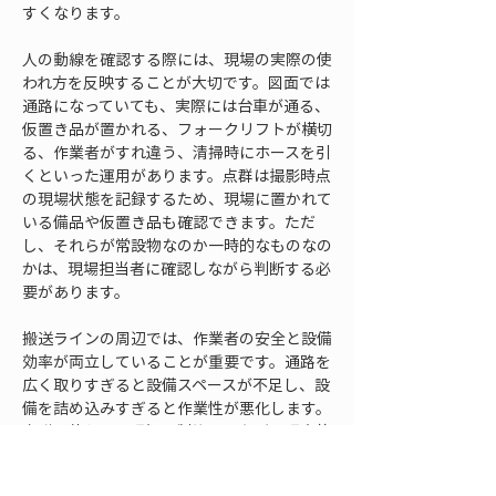
すくなります。
人の動線を確認する際には、現場の実際の使
われ方を反映することが大切です。図面では
通路になっていても、実際には台車が通る、
仮置き品が置かれる、フォークリフトが横切
る、作業者がすれ違う、清掃時にホースを引
くといった運用があります。点群は撮影時点
の現場状態を記録するため、現場に置かれて
いる備品や仮置き品も確認できます。ただ
し、それらが常設物なのか一時的なものなの
かは、現場担当者に確認しながら判断する必
要があります。
搬送ラインの周辺では、作業者の安全と設備
効率が両立していることが重要です。通路を
広く取りすぎると設備スペースが不足し、設
備を詰め込みすぎると作業性が悪化します。
点群を使うと、現場の制約を見ながら現実的
な落としどころを検討できます。画面上で複
数の関係者が同じ空間を見られるため、保全