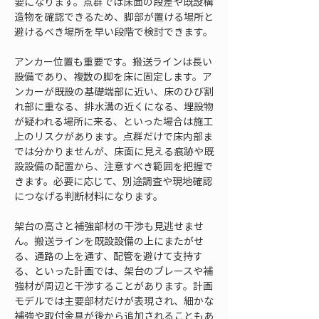
要になります。点群では床面の段差や既設構
造物を確認できるため、脚部が置ける場所と
避けるべき場所を早い段階で検討できます。
アンカー位置も重要です。搬送ラインは長い
設備であり、複数の脚を床に固定します。ア
ンカーが既設の基礎端部に近い、床のひび割
れ部に重なる、排水溝の近くになる、埋設物
が疑われる場所に来る、といった場合は施工
上のリスクがあります。点群だけで床内部ま
では分かりませんが、床面に見える痕跡や既
設設備の配置から、注意すべき範囲を把握で
きます。必要に応じて、別途調査や現地確認
につなげる判断材料になります。
架台の高さと補強部材の干渉も見逃せませ
ん。搬送ラインを既設設備の上にまたがせ
る、通路の上を通す、配管を避けて支持す
る、といった計画では、架台のブレースや補
強材が周辺と干渉することがあります。計画
モデルでは主要部材だけが表現され、細かな
補強や取付金具が後から追加されることもあ