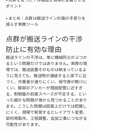
• 
まとめ：点群は搬送ライン計画の手戻りを
減らす実務ツール
点群が搬送ラインの干渉
防止に有効な理由
搬送ラインの干渉は、単に機械同士がぶつか
るという問題だけではありません。実際の現
場では、搬送装置そのものは納まっているよ
うに見えても、搬送物が通過すると梁下に近
づく、作業者が通りにくい、保守扉が開けに
くい、脚部のアンカーが既設配管に近すぎ
る、制御盤の前面スペースが不足する、とい
った細かな問題が後から見つかることがあり
ます。こうした問題は図面上だけでは把握し
にくく、現場で発覚するとレイアウト変更、
部材再製作、工程調整、追加工事につながる
可能性があります。