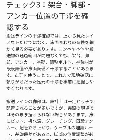
チェック3：架台・脚部・
アンカー位置の干渉を確
認する
搬送ラインの干渉確認では、上から見たレイ
アウトだけではなく、床面まわりの条件を細
かく見る必要があります。コンベヤ本体や搬
送物の通過範囲が問題なくても、架台、脚
部、アンカー、基礎、調整ボルト、補強材が
既設設備や床面設備と干渉することがありま
す。点群を使うことで、これまで現地確認に
頼りがちだった足元の干渉を事前に把握しや
すくなります。
搬送ラインの脚部は、設計上は一定ピッチで
配置されることが多いですが、実際の現場で
はそのまま据えられない場合があります。床
にピット、排水溝、グレーチング、既設アン
カー、配管立ち上がり、ケーブルの埋設ルー
ト、基礎段差があると、脚部の位置調整が必