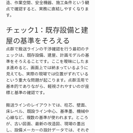
造、作業空間、安全機器、施工条件という観
点で確認すると、実務に直結しやすくなりま
す。
チェック1：既存設備と建
屋の基準をそろえる
点群で搬送ラインの干渉確認を行う最初のチ
ェックは、既存設備、建屋、計画モデルの基
準をそろえることです。ここを曖昧にしたま
ま進めると、画面上では納まっているように
見えても、実際の現場では位置がずれている
という重大な問題が起こります。点群活用で
基本的でありながら、軽視されやすいのが座
標と基準の確認です。
搬送ラインのレイアウトでは、柱芯、壁面、
床レベル、既設ライン中心、基準墨、機械中
心線など、複数の基準が使われます。ところ
が、古い図面、最新の改造図、現場の墨出
し、設備メーカーの設計データでは、それぞ