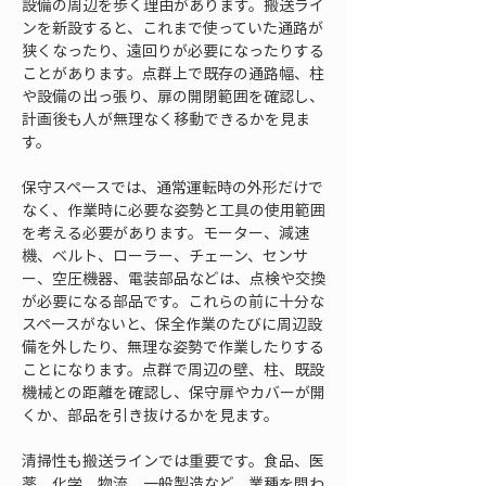
設備の周辺を歩く理由があります。搬送ライ
ンを新設すると、これまで使っていた通路が
狭くなったり、遠回りが必要になったりする
ことがあります。点群上で既存の通路幅、柱
や設備の出っ張り、扉の開閉範囲を確認し、
計画後も人が無理なく移動できるかを見ま
す。
保守スペースでは、通常運転時の外形だけで
なく、作業時に必要な姿勢と工具の使用範囲
を考える必要があります。モーター、減速
機、ベルト、ローラー、チェーン、センサ
ー、空圧機器、電装部品などは、点検や交換
が必要になる部品です。これらの前に十分な
スペースがないと、保全作業のたびに周辺設
備を外したり、無理な姿勢で作業したりする
ことになります。点群で周辺の壁、柱、既設
機械との距離を確認し、保守扉やカバーが開
くか、部品を引き抜けるかを見ます。
清掃性も搬送ラインでは重要です。食品、医
薬、化学、物流、一般製造など、業種を問わ