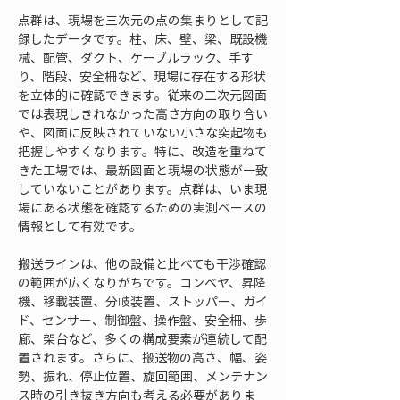
点群は、現場を三次元の点の集まりとして記
録したデータです。柱、床、壁、梁、既設機
械、配管、ダクト、ケーブルラック、手す
り、階段、安全柵など、現場に存在する形状
を立体的に確認できます。従来の二次元図面
では表現しきれなかった高さ方向の取り合い
や、図面に反映されていない小さな突起物も
把握しやすくなります。特に、改造を重ねて
きた工場では、最新図面と現場の状態が一致
していないことがあります。点群は、いま現
場にある状態を確認するための実測ベースの
情報として有効です。
搬送ラインは、他の設備と比べても干渉確認
の範囲が広くなりがちです。コンベヤ、昇降
機、移載装置、分岐装置、ストッパー、ガイ
ド、センサー、制御盤、操作盤、安全柵、歩
廊、架台など、多くの構成要素が連続して配
置されます。さらに、搬送物の高さ、幅、姿
勢、振れ、停止位置、旋回範囲、メンテナン
ス時の引き抜き方向も考える必要がありま