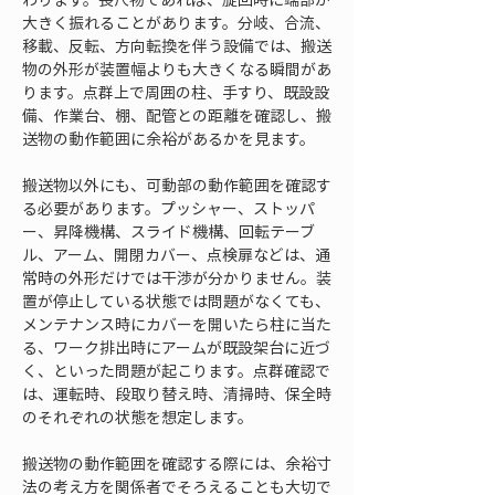
大きく振れることがあります。分岐、合流、
移載、反転、方向転換を伴う設備では、搬送
物の外形が装置幅よりも大きくなる瞬間があ
ります。点群上で周囲の柱、手すり、既設設
備、作業台、棚、配管との距離を確認し、搬
送物の動作範囲に余裕があるかを見ます。
搬送物以外にも、可動部の動作範囲を確認す
る必要があります。プッシャー、ストッパ
ー、昇降機構、スライド機構、回転テーブ
ル、アーム、開閉カバー、点検扉などは、通
常時の外形だけでは干渉が分かりません。装
置が停止している状態では問題がなくても、
メンテナンス時にカバーを開いたら柱に当た
る、ワーク排出時にアームが既設架台に近づ
く、といった問題が起こります。点群確認で
は、運転時、段取り替え時、清掃時、保全時
のそれぞれの状態を想定します。
搬送物の動作範囲を確認する際には、余裕寸
法の考え方を関係者でそろえることも大切で