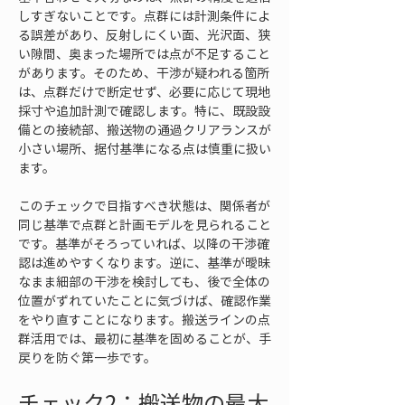
しすぎないことです。点群には計測条件によ
る誤差があり、反射しにくい面、光沢面、狭
い隙間、奥まった場所では点が不足すること
があります。そのため、干渉が疑われる箇所
は、点群だけで断定せず、必要に応じて現地
採寸や追加計測で確認します。特に、既設設
備との接続部、搬送物の通過クリアランスが
小さい場所、据付基準になる点は慎重に扱い
ます。
このチェックで目指すべき状態は、関係者が
同じ基準で点群と計画モデルを見られること
です。基準がそろっていれば、以降の干渉確
認は進めやすくなります。逆に、基準が曖昧
なまま細部の干渉を検討しても、後で全体の
位置がずれていたことに気づけば、確認作業
をやり直すことになります。搬送ラインの点
群活用では、最初に基準を固めることが、手
戻りを防ぐ第一歩です。
チェック2：搬送物の最大