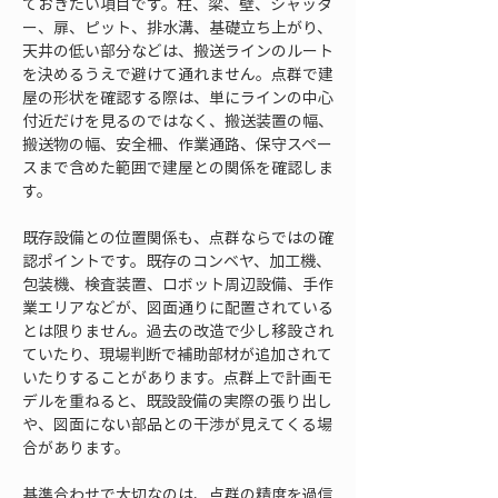
ておきたい項目です。柱、梁、壁、シャッタ
ー、扉、ピット、排水溝、基礎立ち上がり、
天井の低い部分などは、搬送ラインのルート
を決めるうえで避けて通れません。点群で建
屋の形状を確認する際は、単にラインの中心
付近だけを見るのではなく、搬送装置の幅、
搬送物の幅、安全柵、作業通路、保守スペー
スまで含めた範囲で建屋との関係を確認しま
す。
既存設備との位置関係も、点群ならではの確
認ポイントです。既存のコンベヤ、加工機、
包装機、検査装置、ロボット周辺設備、手作
業エリアなどが、図面通りに配置されている
とは限りません。過去の改造で少し移設され
ていたり、現場判断で補助部材が追加されて
いたりすることがあります。点群上で計画モ
デルを重ねると、既設設備の実際の張り出し
や、図面にない部品との干渉が見えてくる場
合があります。
基準合わせで大切なのは、点群の精度を過信