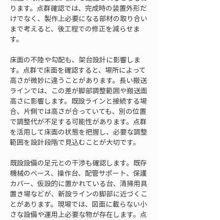
ります。点群確認では、完成時の装置外形だ
けでなく、製作上必要になる部材の取り合い
まで考えると、後工程での修正を減らせま
す。
床面の不陸や勾配も、架台設計に影響しま
す。点群で床面を確認すると、場所によって
高さが微妙に違うことがあります。長い搬送
ラインでは、この差が脚部調整範囲や搬送面
高さに影響します。既設ラインと接続する場
合、片側では高さが合っていても、別の位置
で調整代が不足する可能性があります。点群
を活用して床面の状態を把握し、必要な調整
範囲を設計段階で見込むことが大切です。
既設設備の足元との干渉も確認します。既存
機械のベース、操作台、配管サポート、保護
カバー、仮設的に置かれている台、清掃用具
置き場などが、新設ラインの脚部に近づくこ
とがあります。現場では、図面に載らない小
さな設備や運用上必要な物が存在します。点