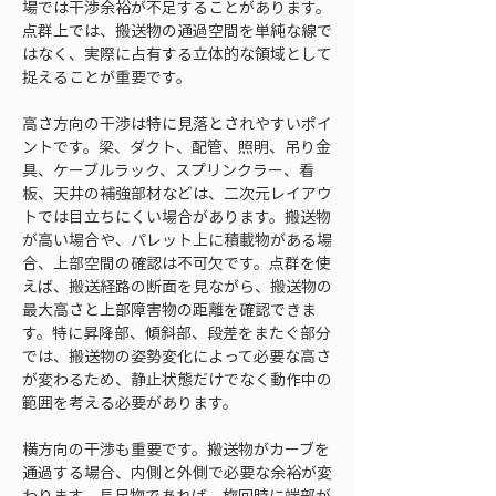
場では干渉余裕が不足することがあります。
点群上では、搬送物の通過空間を単純な線で
はなく、実際に占有する立体的な領域として
捉えることが重要です。
高さ方向の干渉は特に見落とされやすいポイ
ントです。梁、ダクト、配管、照明、吊り金
具、ケーブルラック、スプリンクラー、看
板、天井の補強部材などは、二次元レイアウ
トでは目立ちにくい場合があります。搬送物
が高い場合や、パレット上に積載物がある場
合、上部空間の確認は不可欠です。点群を使
えば、搬送経路の断面を見ながら、搬送物の
最大高さと上部障害物の距離を確認できま
す。特に昇降部、傾斜部、段差をまたぐ部分
では、搬送物の姿勢変化によって必要な高さ
が変わるため、静止状態だけでなく動作中の
範囲を考える必要があります。
横方向の干渉も重要です。搬送物がカーブを
通過する場合、内側と外側で必要な余裕が変
わります。長尺物であれば、旋回時に端部が