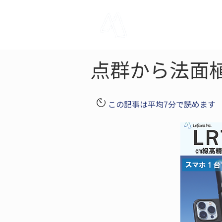
LRTK
Pho
点群から法面
この記事は平均7分で読めます