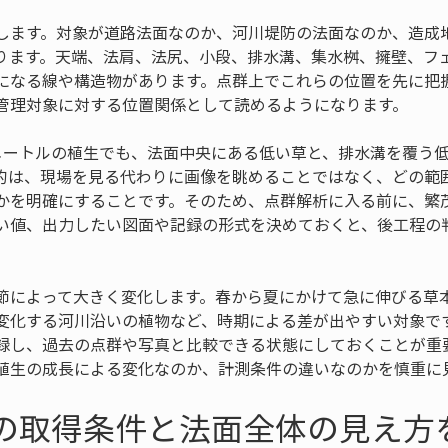
します。対象が道路法面なのか、河川堤防の法面なのか、造成
ります。天端、法肩、法尻、小段、排水溝、集水桝、擁壁、フ
になる線や構造物があります。点群上でこれらの位置を先に把
管理対象に対する位置関係として読めるようになります。
メートルの植生でも、法面中央にある低い草と、排水溝を覆う
的は、現場を見る代わりに画像を眺めることではなく、どの範
かを明確にすることです。そのため、点群解析に入る前に、繁
い値、出力したい図面や記録の形式を決めておくと、後工程の
節によって大きく変化します。春から夏にかけて急に伸びる草
変化する河川沿いの植物など、時期による差が出やすい対象で
録し、過去の点群や写真と比較できる状態にしておくことが重
植生の成長による変化なのか、計測条件の違いなのかを慎重に
群の取得条件と法面全体の見え方