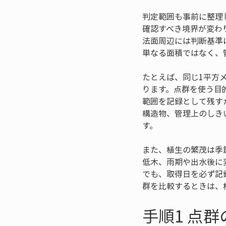
判定範囲も事前に整理
確認すべき境界が変わ
法面周辺には判断基準
単なる面積ではなく、
たとえば、同じ1平方
ります。点群を使う目
範囲を記録として残す
構造物、管理上のしき
す。
また、植生の繁茂は季
低木、雨期や出水後に
でも、取得日を必ず記
群を比較するときは、
手順1 点