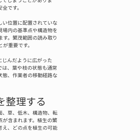
してしまうことがありま
安全です。
しい位置に配置されていな
現場内の基準点や構造物を
ます。繁茂範囲の読み取り
とが重要です。
にじんだように広がった
では、葉や枝の状態も通常
状態、作業者の移動経路な
を整理する
面、草、低木、構造物、転
点が含まれます。植生の繁
考え、どの点を植生の可能