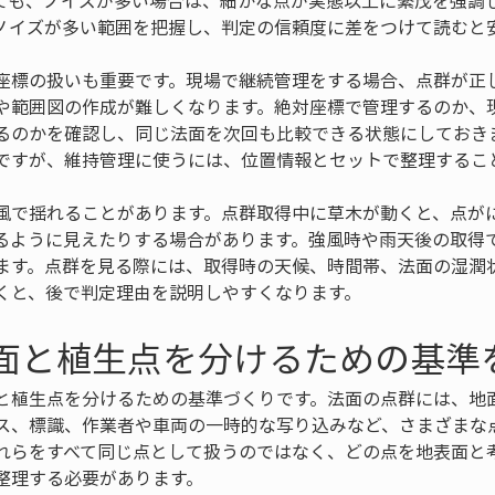
ても、ノイズが多い場合は、細かな点が実態以上に繁茂を強調
ノイズが多い範囲を把握し、判定の信頼度に差をつけて読むと
座標の扱いも重要です。現場で継続管理をする場合、点群が正
や範囲図の作成が難しくなります。絶対座標で管理するのか、
るのかを確認し、同じ法面を次回も比較できる状態にしておき
ですが、維持管理に使うには、位置情報とセットで整理するこ
風で揺れることがあります。点群取得中に草木が動くと、点が
るように見えたりする場合があります。強風時や雨天後の取得
ます。点群を見る際には、取得時の天候、時間帯、法面の湿潤
くと、後で判定理由を説明しやすくなります。
表面と植生点を分けるための基準
と植生点を分けるための基準づくりです。法面の点群には、地
ス、標識、作業者や車両の一時的な写り込みなど、さまざまな
れらをすべて同じ点として扱うのではなく、どの点を地表面と
整理する必要があります。