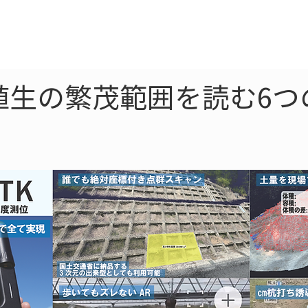
ne
LiDAR
ドローン
360
ソーラー
植生の繁茂範囲を読む6つ