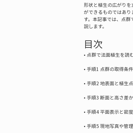
形状と植生の広がりを
ができるものではあり
す。本記事では、点群
説します。
目次
• 
• 
• 
• 
• 
• 