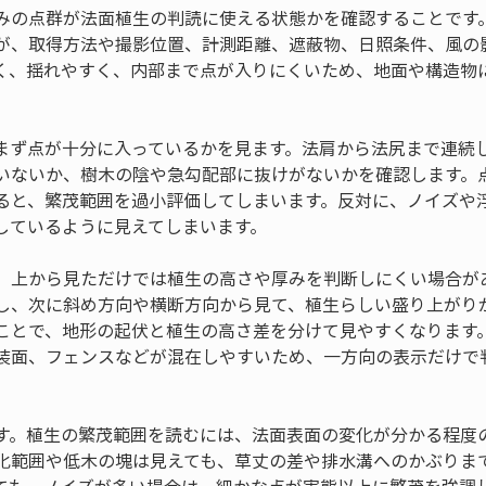
みの点群が法面植生の判読に使える状態かを確認することです
が、取得方法や撮影位置、計測距離、遮蔽物、日照条件、風の
く、揺れやすく、内部まで点が入りにくいため、地面や構造物
まず点が十分に入っているかを見ます。法肩から法尻まで連続
いないか、樹木の陰や急勾配部に抜けがないかを確認します。
ると、繁茂範囲を過小評価してしまいます。反対に、ノイズや
しているように見えてしまいます。
、上から見ただけでは植生の高さや厚みを判断しにくい場合が
し、次に斜め方向や横断方向から見て、植生らしい盛り上がり
ことで、地形の起伏と植生の高さ差を分けて見やすくなります
装面、フェンスなどが混在しやすいため、一方向の表示だけで
す。植生の繁茂範囲を読むには、法面表面の変化が分かる程度
化範囲や低木の塊は見えても、草丈の差や排水溝へのかぶりま