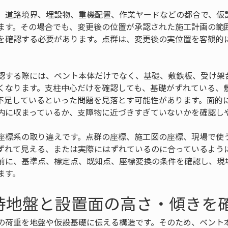
、道路境界、埋設物、重機配置、作業ヤードなどの都合で、仮
ます。その場合でも、変更後の位置が承認された施工計画の範
を確認する必要があります。点群は、変更後の実位置を客観的
認する際には、ベント本体だけでなく、基礎、敷鉄板、受け架
くなります。支柱中心だけを確認しても、基礎がずれている、
不足しているといった問題を見落とす可能性があります。面的
内に収まっているか、支障物に近づきすぎていないかを確認し
座標系の取り違えです。点群の座標、施工図の座標、現場で使
ずれて見える、または実際にはずれているのに合っているよう
前に、基準点、標定点、既知点、座標変換の条件を確認し、現
ます。
持地盤と設置面の高さ・傾きを
の荷重を地盤や仮設基礎に伝える構造です。そのため、ベント