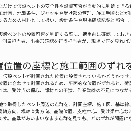
ただけで仮設ベントの安全性や設置可否が自動的に判断できる
工計画、地盤条件、ジャッキや受け部の管理、施工手順などが
するための材料として扱い、設計条件や現場確認記録と照合し
仮設ベントの設置可否を判断する際に、荷重前に確認しておき
、測量担当者、出来形確認を行う担当者が、現場で何を見れば
置位置の座標と施工範囲のずれ
、仮設ベントが計画された位置に設置されているかどうかです
位置に合わせて計画されるため、平面的な位置がずれると、荷
れは、受け点の偏心、部材との干渉、作業動線の不足につなが
地で取得したベント周辺の点群を、計画座標、施工図、基準線
橋軸方向、橋軸直角方向、基礎位置、支柱中心、受け梁中心な
です。基準があいまいなまま点群を見ても、どのずれが問題に