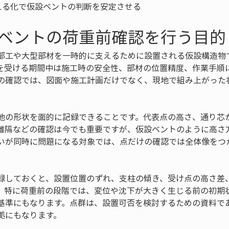
える化で仮設ベントの判断を安定させる
ベントの荷重前確認を行う目的
部工や大型部材を一時的に支えるために設置される仮設構造物
を受ける期間中は施工時の安全性、部材の位置精度、作業手順
の確認では、図面や施工計画だけでなく、現地で組み上がった
地の形状を面的に記録できることです。代表点の高さ、通り芯
離隔などの確認は今でも重要ですが、仮設ベントのように高さ
いが同時に問題になる対象では、点だけの確認では全体像をつ
録しておくと、設置位置のずれ、支柱の傾き、受け点の高さ差
。特に荷重前の段階では、変位や沈下が大きく生じる前の初期
基準にもなります。点群は、設置可否を検討するための資料で
拠にもなります。