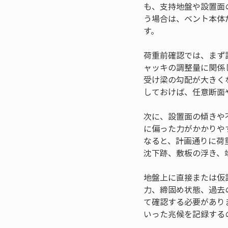
も、支持地盤や設置面
う場合は、ベント本体
す。
荷重前確認では、まず
ャッキの調整量に関係
受け梁の勾配が大きく
しておけば、任意断面
次に、設置面の傾きや
に偏った力がかかりや
なると、計画通りに荷
沈下跡、敷板の浮き、
地盤上に直接または仮
力、締固め状態、過去
て確認する必要があり
いった兆候を記録する