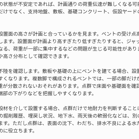
の状態が不安定であれば、計画通りの荷重伝達が難しくなる可
だけでなく、支持地盤、敷板、基礎コンクリート、仮設ヤード
設置面の高さが計画と合っているかを見ます。ベントの受け点
します。設置面が計画より高すぎたり低すぎたりすると、ジャ
なる、荷重が一部に集中するなどの問題が生じる可能性があり
や高さ分布として確認できます。
不陸を確認します。敷板や基礎の上にベントを建てる場合、設
すくなります。複数脚で構成されるベントでは、一部の脚だけ
重が分散されないおそれがあります。点群で床面や基礎面を確
端部の下がりなどを把握しやすくなります。
設材を介して設置する場合、点群だけで地耐力を判断すること
の掘削履歴、埋戻し状況、地下水、雨天後の軟弱化などは、別
ます。ただし点群は、表面の沈下、わだち、排水不良による水
のに役立ちます。