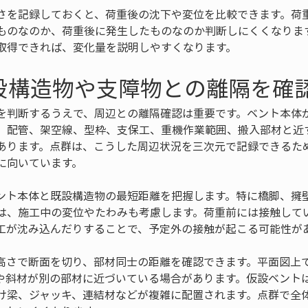
さを記録しておくと、荷重後の沈下や変位を比較できます。荷
ものなのか、荷重後に発生したものなのか判断しにくくなりま
取得できれば、変化量を説明しやすくなります。
設構造物や支障物との離隔を確
を判断するうえで、周辺との離隔確認は重要です。ベント本体
、配管、架空線、型枠、支保工、重機作業範囲、搬入部材と近
あります。点群は、こうした周辺状況を三次元で記録できるた
に向いています。
ント本体と既設構造物の最短距離を把握します。特に橋脚、擁
は、施工中の変位やたわみも考慮します。荷重前には接触して
工が沈み込んだりすることで、予定外の接触が起こる可能性が
高さで断面を切り、部材同士の距離を確認できます。平面図上
や斜材が別の部材に近づいている場合があります。仮設ベント
け梁、ジャッキ、連結材などが複雑に配置されます。点群で全