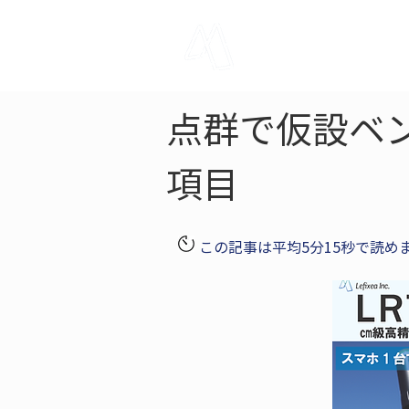
LRTK
Pho
点群で仮設ベ
項目
この記事は平均5分15秒で読め