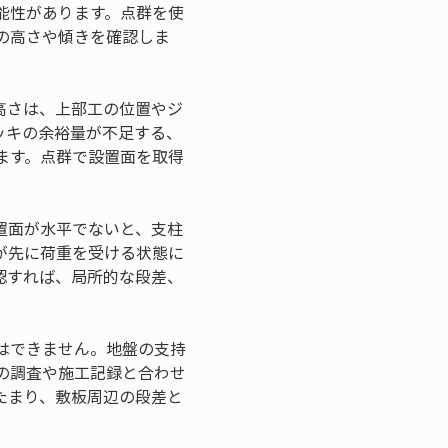
能性があります。点群を使
の高さや傾きを確認しま
高さは、上部工の位置やジ
ッキの余裕量が不足する、
ます。点群で設置面を取得
置面が水平でないと、支柱
が先に荷重を受ける状態に
認すれば、局所的な段差、
はできません。地盤の支持
の調査や施工記録と合わせ
たまり、敷板周辺の段差と