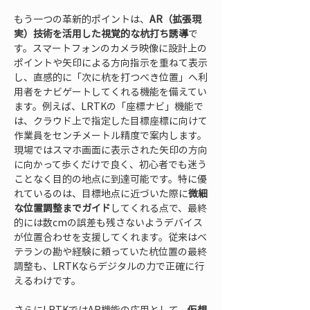
もう一つの革新的ポイントは、
AR（拡張現
実）技術を活用した視覚的な杭打ち誘導
で
す。スマートフォンのカメラ映像に設計上の
ポイントや矢印による方向指示を重ねて表示
し、直感的に「次に杭を打つべき位置」へ利
用者をナビゲートしてくれる機能を備えてい
ます。例えば、LRTKの「座標ナビ」機能で
は、クラウド上で指定した目標座標に向けて
作業員をセンチメートル精度で案内します。
現場ではスマホ画面に表示された矢印の方向
に向かって歩くだけで良く、初心者でも迷う
ことなく目的の地点に到達可能です。特に優
れているのは、目標地点に近づいた際に
微細
な位置調整までガイド
してくれる点で、最終
的には数cmの誤差も残さないようデバイス
が位置合わせを支援してくれます。従来はベ
テランの勘や経験に頼っていた杭位置の最終
調整も、LRTKならデジタルの力で正確に行
えるわけです。
さらにLRTKではAR機能の応用として、
仮想