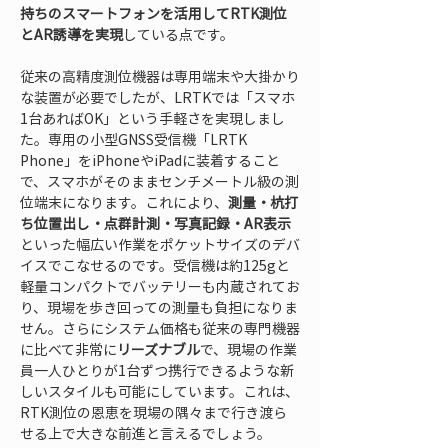
持ちのスマートフォンを活用してRTK測位
とAR誘導を実現
している点です。
従来の高精度測位機器は専用端末や大掛かり
な装置が必要でしたが、LRTKでは「スマホ
1台あればOK」という手軽さを実現しまし
た。専用の小型GNSS受信機「LRTK 
Phone」をiPhoneやiPadに装着すること
で、スマホがそのままセンチメートル級の測
位端末になります。これにより、
測量・杭打
ち位置出し・点群計測・写真記録・AR表示
といった幅広い作業をポケットサイズのデバ
イスでこなせるのです。受信機は約125gと
軽量コンパクトでバッテリーも内蔵されてお
り、現場を歩き回っての測量も負担になりま
せん。さらにシステム価格も従来の専門機器
に比べて非常に
リーズナブル
で、現場の作業
員一人ひとりが1台ずつ携行できるような新
しいスタイルも可能にしています。これは、
RTK測位の恩恵を現場の隅々まで行き渡ら
せる上で大きな前進と言えるでしょう。