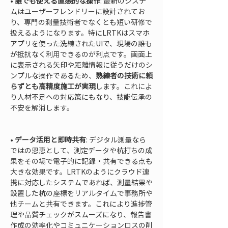
• 
誰でも使える直感的な操作
: 最新のシステ
ムはユーザーフレンドリーに設計されてお
り、専門の測量技術者でなくとも短い研修で
扱えるようになります。特にLRTKはスマホ
アプリを使った洗練されたUIで、現場の誰も
が抵抗なく利用できるのが利点です。画面上
に表示される矢印や距離情報に従うだけのシ
ンプルな操作であるため、
熟練者の技術に頼
らずとも高精度施工が実現
します。これによ
り人材不足への対応策にもなり、技能伝承の
不安を解消します。

• 
データ活用と即時共有
: デジタル測量なら
ではの恩恵として、測定データや杭打ちの成
果をその場で電子的に記録・共有できる点も
大きな効果です。LRTKのようにクラウド連
携に対応したシステムであれば、測量結果や
設置した杭の座標をリアルタイムで事務所や
他チームと共有できます。これにより進捗管
理や品質チェックがスムーズになり、報告書
作成の効率化やコミュニケーションロスの削