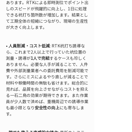
あります。RTKによる即時測位でポイント出
しのスピードが飛躍的に向上し、1日に処理
できる杭打ち箇所数が増加します。結果とし
て工期全体の短縮につながり、現場の生産性
が大きく向上します。

• 
人員削減・コスト低減
: RTK杭打ち誘導な
ら、これまで2人以上で行っていた杭位置の
測量・誘導が
1人で完結
するケースも珍しく
ありません。必要な人手が減ることで、人件
費や外部測量業者への委託費用を削減可能で
す。さらにミスによるやり直しが減ることで
材料や稼働時間の無駄も省けます。総合的に
見れば、品質を向上させながらコストを抑え
る一石二鳥の効果が期待できます。また作業
員が少人数で済めば、重機周辺での誘導作業
も最小限となり
安全性の向上
にも寄与しま
す。
