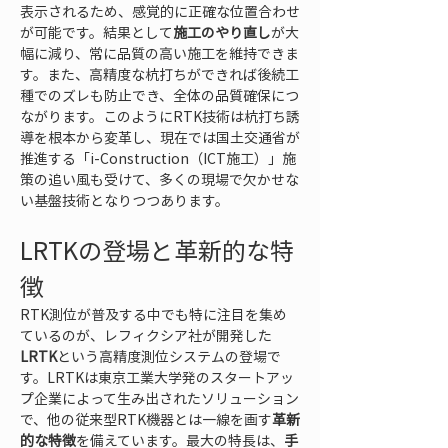
表示されるため、感覚的に正確な位置合わせ
が可能です。結果として
施工のやり直し
が大
幅に減り、常に品質の高い施工を維持できま
す。また、高精度な杭打ちができれば後続工
種でのズレも防止でき、全体の品質確保につ
ながります。このようにRTK技術は杭打ち誘
導を根本から変革し、現在では国土交通省が
推進する「i-Construction（ICT施工）」施
策の追い風も受けて、多くの現場で欠かせな
い基盤技術となりつつあります。
LRTKの登場と革新的な特
徴
RTK測位が普及する中でも特に注目を集め
ているのが、レフィクシア社が開発した
LRTK
という高精度測位システムの登場で
す。LRTKは東京工業大学発のスタートアッ
プ企業によって生み出されたソリューション
で、他の従来型RTK機器とは一線を画す
革新
的な特徴
を備えています。最大の特長は、
手