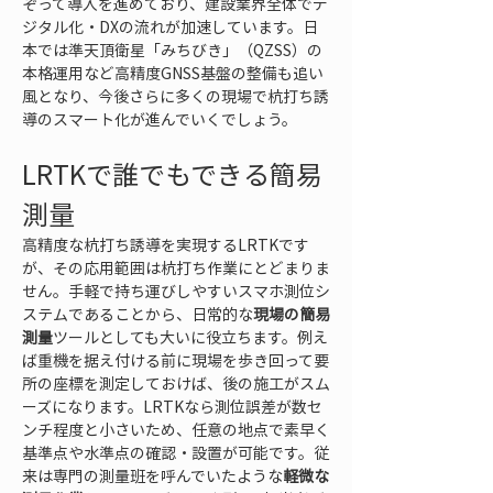
ぞって導入を進めており、建設業界全体でデ
ジタル化・DXの流れが加速しています。日
本では準天頂衛星「みちびき」（QZSS）の
本格運用など高精度GNSS基盤の整備も追い
風となり、今後さらに多くの現場で杭打ち誘
導のスマート化が進んでいくでしょう。
LRTKで誰でもできる簡易
測量
高精度な杭打ち誘導を実現するLRTKです
が、その応用範囲は杭打ち作業にとどまりま
せん。手軽で持ち運びしやすいスマホ測位シ
ステムであることから、日常的な
現場の簡易
測量
ツールとしても大いに役立ちます。例え
ば重機を据え付ける前に現場を歩き回って要
所の座標を測定しておけば、後の施工がスム
ーズになります。LRTKなら測位誤差が数セ
ンチ程度と小さいため、任意の地点で素早く
基準点や水準点の確認・設置が可能です。従
来は専門の測量班を呼んでいたような
軽微な