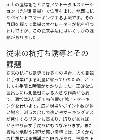
面上の座標をもとに巻尺やトータルステーシ
ョン（光学測量機）で位置を出し、地面に杭
やペイントでマーキングする手法です。その
目印を頼りに重機のオペレーターが杭を打つ
わけですが、この従来手法にはいくつかの課
題がありました。
従来の杭打ち誘導とその
課題
従来の杭打ち誘導では多くの場合、人の目視
と手作業による測量に頼っていたため、どう
しても
手間と時間
がかかりました。正確な位
置出しには測量班による入念な作業が必要
で、通常は2人1組で杭位置の測定・マーキ
ングを行います。広い現場やポイント数が多
い場合、測点の出し間違いやマーキングミス
が発生するリスクも高まり、誤りがあれば一
からやり直す手戻りにもつながります。また
複雑な地形や視界が悪い環境では、遠くから
の
目視による誘導
にも限界があり、重機を正