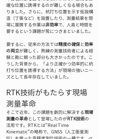
確な位置に誘導するのが難しくなる場合もあ
りました。さらに、杭打ち位置を示す仮設構
造（丁張など）を設置したり、測量結果を現
場に展開する作業は
非効率
で、人員と時間を
要するという課題が常につきまといました。
要するに、従来の方法では
精度の確保
と
効率
の両立
が難しく、熟練の測量技術者による経
験と勘に頼った部分も大きかったのです。こ
うした背景から、「より正確かつ効率的に杭
打ち位置を誘導する方法」が現場の強いニー
ズとして長年存在していました。
RTK技術がもたらす現場
測量革命
そこで近年、この課題を劇的に解決する
現場
測量の革命
として登場したのが
RTK技術
の
活用です。RTKとは“Real Time 
Kinematic”の略称で、GNSS（人工衛星測
位）を使った高精度測位技術の一種です。ベ