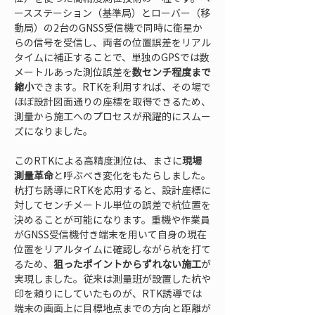
ースステーション（基準局）とローバー（移
動局）の2台のGNSS受信機で同時に衛星か
らの信号を受信し、両者の位置誤差をリアル
タイムに補正することで、単独のGPSでは数
メートルあった測位誤差を
数センチ程度まで
縮小
できます。RTKを利用すれば、その場で
ほぼ設計図面通りの座標を取得できるため、
測量から施工へのプロセスが飛躍的にスムー
ズになりました。
このRTKによる高精度測位は、まさに
現場
測量革命
と呼ぶべき変化をもたらしました。
杭打ち誘導にRTKを応用すると、設計座標に
対してセンチメートル単位の誤差で杭位置を
決めることが可能になります。重機や作業員
がGNSS受信機付き端末を用いて自身の現在
位置をリアルタイムに確認しながら杭を打て
るため、
狙ったポイントからずれない施工
が
実現しました。従来は測量班が設置した杭や
印を頼りにしていたものが、RTK誘導では
端末の画面上に目標地点までの方向と距離が