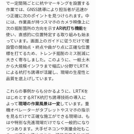
で一定間隔ごとに杭やマーキングを設置する
作業では、GNSS誘導により担当者が迅速か
つ正確に次のポイントを見つけられます。中
には、作業員が持つスマホのカメラ映像上に
次の掘削箇所の方向を示す
AR杭打ち機能
を
使い、直感的に位置特定する取り組みも始ま
っています。画面上のガイドに従うだけで埋
設管の開始点・終点や曲がり点に正確な位置
標を打てるため、トレンチ掘削のミス削減に
大きく寄与しました。このように、一般土木
から大規模インフラまで幅広い分野でLRTK
による杭打ち誘導が活躍し、現場の生産性と
品質を底上げしています。
これらの事例からも分かるように、LRTKを
はじめとするRTK杭打ち誘導技術の導入に
よって
現場の作業風景は一変
しています。重
機オペレーターがタブレットやスマホの指示
を見るだけで正確な施工ができる現場は、も
はや特別な先進現場だけでなく一般的になり
つつあります。大手ゼネコンや測量会社もこ