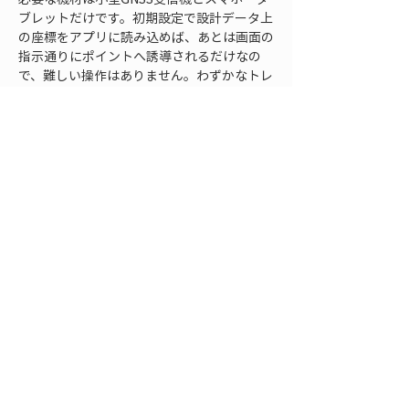
ブレットだけです。初期設定で設計データ上
の座標をアプリに読み込めば、あとは画面の
指示通りにポイントへ誘導されるだけなの
で、難しい操作はありません。わずかなトレ
ーニング期間で現場スタッフが扱えるように
なるため、ちょっとした測量作業をすぐ自前
で行えるようになります。
LRTKによる簡易
測量
は、現場の効率化と省力化に直結する頼
もしい味方と言えるでしょう。
FAQ
Q: RTKやLRTKを使うとどのくらいの測位精
度が得られますか？
A:
 RTKを利用した測位では、通常GPSで数
メートルあった誤差が数センチ程度まで縮小
されます。LRTKの場合、水平位置で約2〜
3cm、垂直方向でも約3〜4cm程度の高精度
が実現可能です（衛星受信状況など条件が良
好な場合）。この精度は構造物の杭打ちや基
準点測量に十分なレベルであり、従来の手法