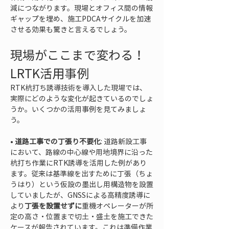
減につながります。現場とオフィス間の情報
ギャップを埋め、施工PDCAサイクルを加速
させる効果も驚きと言えるでしょう。
現場がここまで変わる！
LRTK活用事例
RTK杭打ち誘導技術を導入した現場では、
実際にどのような変化が起きているのでしょ
うか。いくつかの活用事例を見てみましょ
う。
• 
道路工事での丁張り不要化
: 道路新設工事
において、路線の中心線や用地境界に沿った
杭打ち作業にRTK誘導を活用した例があり
ます。従来は基準線を出すために丁張（ちょ
うはり）という仮設の墨出し用構造物を設置
していましたが、GNSSによる高精度誘導に
より
丁張を設置せずに
重機オペレーターが所
定の高さ・位置まで切土・盛土を施工できた
ケースが報告されています。これは準備作業