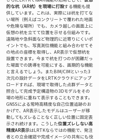
的な杭（AR杭）を現場に打設
する機能も提
供しています。これは、実際には杭を打てな
い場所（例えばコンクリートで覆われた地面
や危険な場所）でも、カメラ越しの画面上に
仮想の杭を立てて位置を示せる仕組みです。
遠隔地や急斜面など物理的に近寄りにくいポ
イントでも、写真測位機能と組み合わせてそ
の地点の座標を取得し、AR表示で仮想杭を
設置できます。今まで杭を打つのが困難だっ
た場面での誘導を可能にする、画期的な機能
と言えるでしょう。またBIM/CIMといった3
次元の設計データをLRTKクラウドにアップ
ロードすれば、現場で取得した点群データと
照合して完成予定構造物の3Dモデルをその
場の地形に重ねて表示することもできます。
GNSSによる常時高精度な自己位置追跡のお
かげで、AR表示したモデルはユーザーが移
動してもズレることなく正しい位置に固定表
示され続けます。こうした
位置ズレしない高
精度AR表示
はLRTKならではの機能で、発注
者との立会確認や完成イメージの共有にも役