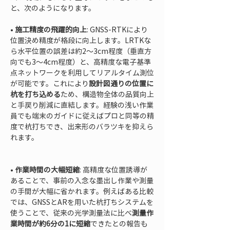
と、次のようになります。
• 
施工精度の飛躍的向上
: GNSS-RTKにより
位置決め精度が格段に向上します。LRTKな
ら水平位置の誤差は約2〜3cm程度（垂直方
向でも3〜4cm程度）と、高精度な電子基準
点ネットワークを利用してリアルタイム測位
が可能です。これにより
設計図通りの位置に
杭を打ち込める
ため、構造物全体の品質向上
と手戻り削減に直結します。経験の浅い作業
員でも端末のガイドに従えばプロと同等の精
度で杭打ちでき、出来形のバラツキを抑えら
れます。

• 
作業時間の大幅短縮
: 高精度な位置誘導が
あることで、事前の入念な墨出し作業や測量
の手間が大幅に省かれます。例えばある比較
では、GNSSとARを用いた杭打ちシステムを
使うことで、従来の光学測量法に比べ
測量作
業時間が約6分の1に短縮
できたとの報告も