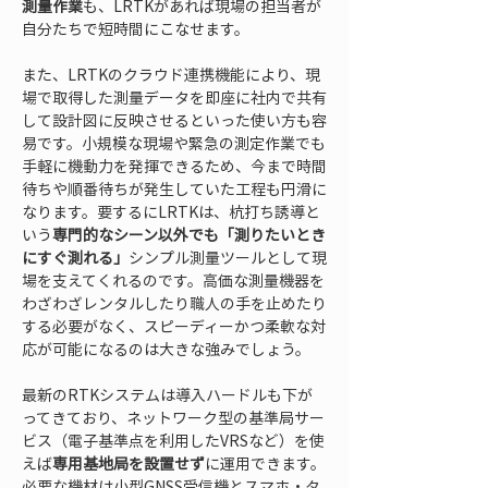
測量作業
も、LRTKがあれば現場の担当者が
自分たちで短時間にこなせます。
また、LRTKのクラウド連携機能により、現
場で取得した測量データを即座に社内で共有
して設計図に反映させるといった使い方も容
易です。小規模な現場や緊急の測定作業でも
手軽に機動力を発揮できるため、今まで時間
待ちや順番待ちが発生していた工程も円滑に
なります。要するにLRTKは、杭打ち誘導と
いう
専門的なシーン以外でも「測りたいとき
にすぐ測れる」
シンプル測量ツールとして現
場を支えてくれるのです。高価な測量機器を
わざわざレンタルしたり職人の手を止めたり
する必要がなく、スピーディーかつ柔軟な対
応が可能になるのは大きな強みでしょう。
最新のRTKシステムは導入ハードルも下が
ってきており、ネットワーク型の基準局サー
ビス（電子基準点を利用したVRSなど）を使
えば
専用基地局を設置せず
に運用できます。
必要な機材は小型GNSS受信機とスマホ・タ