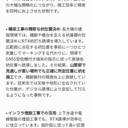
の大幅な簡略化につながり、施工効率と精度
を同時に向上させた好例です。

• 
橋梁工事の精密な杭位置決め
: 長大橋の建
設現場では、橋脚や橋台を支える杭基礎の位
置決めにRTK杭打ち誘導を導入しています。
広範囲に点在する杭位置を事前に一つひとつ
測量してマーキングする代わりに、現場で
GNSS受信機付き端末の指示に従って直接各
杭位置へ誘導しました。その結果、
山間部で
見通しが悪い場所でも正確に所定位置に杭を
施工
でき、橋脚据付の精度向上に貢献してい
ます。従来法では天候や地形に左右されてい
た作業が、デジタル誘導により安定して行え
るようになった事例です。

• 
インフラ埋設工事での活用
: 上下水道や電
線管路の埋設工事でも、RTK誘導が効率化
に役立っています。設計図に従って長い区間