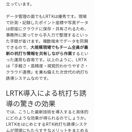
立っています。
データ管理の面でもLRTKは優秀です。現場
で計測・記録したポイント座標や写真データ
は即座にクラウドに保存・共有されるため、
事務所に戻ってから手入力で整理するといっ
た手間が省けます。複数端末でデータを同期
できるので、
大規模現場でもチーム全員が最
新の杭打ち情報を共有しながら作業
するとい
った運用も容易です。以上のように、LRTK
は「手軽さ・高精度・視覚的わかりやすさ・
クラウド連携」を兼ね備えた次世代の杭打ち
誘導システムなのです。
LRTK導入による杭打ち誘
導の驚きの効果
では、こうした最新技術を導入すると具体的
にどのような効果が得られるのでしょうか。
LRTKをはじめとするRTK杭打ち誘導システ
ムが現場にもたらす主なメリットをまとめる