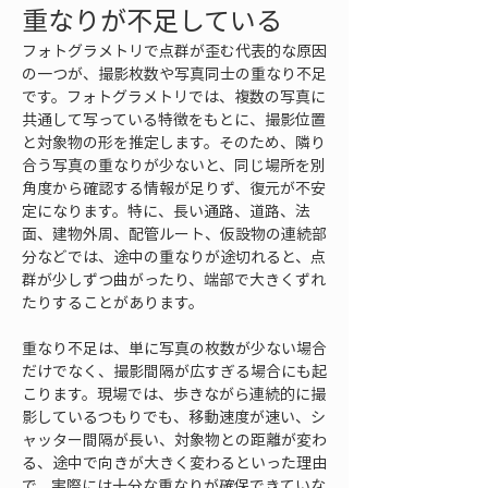
重なりが不足している
フォトグラメトリで点群が歪む代表的な原因
の一つが、撮影枚数や写真同士の重なり不足
です。フォトグラメトリでは、複数の写真に
共通して写っている特徴をもとに、撮影位置
と対象物の形を推定します。そのため、隣り
合う写真の重なりが少ないと、同じ場所を別
角度から確認する情報が足りず、復元が不安
定になります。特に、長い通路、道路、法
面、建物外周、配管ルート、仮設物の連続部
分などでは、途中の重なりが途切れると、点
群が少しずつ曲がったり、端部で大きくずれ
たりすることがあります。
重なり不足は、単に写真の枚数が少ない場合
だけでなく、撮影間隔が広すぎる場合にも起
こります。現場では、歩きながら連続的に撮
影しているつもりでも、移動速度が速い、シ
ャッター間隔が長い、対象物との距離が変わ
る、途中で向きが大きく変わるといった理由
で、実際には十分な重なりが確保できていな