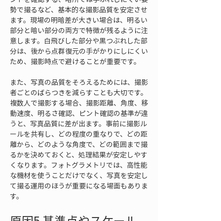
勢で撮るなど、基本的な撮影品質を安定させ
ます。現場の明暗差が大きい場合は、明るい
部分と暗い部分の両方で特徴が残るように注
意します。白飛びした部分や黒つぶれした部
分は、後から点群復元の手がかりにしにくい
ため、撮影時点で避けることが重要です。
また、写真の品質をそろえるためには、撮影
者ごとのばらつきを減らすことも大切です。
複数人で撮影する場合、撮影距離、角度、移
動速度、明るさ確認、ピント確認の基準が違
うと、写真品質に差が出ます。事前に撮影ル
ールを共有し、どの程度の重なりで、どの距
離から、どのような角度で、どの範囲まで撮
るかを決めておくと、処理結果が安定しやす
くなります。フォトグラメトリでは、高性能
な機材を使うことだけでなく、写真を安定し
て撮る運用のほうが重要になる場面もありま
す。
原因5 基準点やスケール