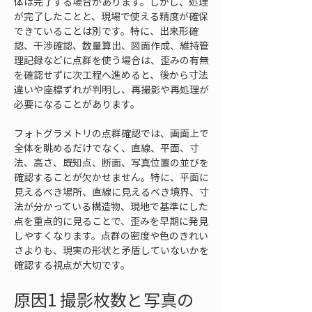
体は完了する場合があります。しかし、処理
が完了したことと、現場で使える精度が確保
できていることは別です。特に、出来形確
認、干渉確認、数量算出、図面作成、維持管
理記録などに点群を使う場合は、歪みの有無
を確認せずに次工程へ進めると、後から寸法
違いや座標ずれが判明し、再撮影や再処理が
必要になることがあります。
フォトグラメトリの点群確認では、画面上で
全体を眺めるだけでなく、直線、平面、寸
法、高さ、既知点、断面、写真位置の並びを
確認することが欠かせません。特に、平面に
見えるべき場所、直線に見えるべき境界、寸
法が分かっている構造物、現地で基準にした
点を重点的に見ることで、歪みを早期に発見
しやすくなります。点群の密度や色のきれい
さよりも、現実の形状と矛盾していないかを
確認する視点が大切です。
原因1 撮影枚数と写真の