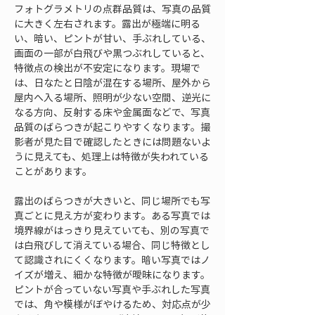
フォトグラメトリの点群品質は、写真の品質
に大きく左右されます。露出が極端に明る
い、暗い、ピントが甘い、手ぶれしている、
画面の一部が白飛びや黒つぶれしていると、
特徴点の検出が不安定になります。現場で
は、日なたと日陰が混在する場所、屋外から
屋内へ入る場所、照明が少ない空間、逆光に
なる方向、反射する床や金属面などで、写真
品質のばらつきが起こりやすくなります。撮
影者が見た目で確認したときには問題ないよ
うに見えても、処理上は特徴が失われている
ことがあります。
露出のばらつきが大きいと、同じ場所でも写
真ごとに見え方が変わります。ある写真では
境界線がはっきり見えていても、別の写真で
は白飛びして消えている場合、同じ特徴とし
て認識されにくくなります。暗い写真ではノ
イズが増え、細かな特徴が曖昧になります。
ピントが合っていない写真や手ぶれした写真
では、角や模様がぼやけるため、対応点が少