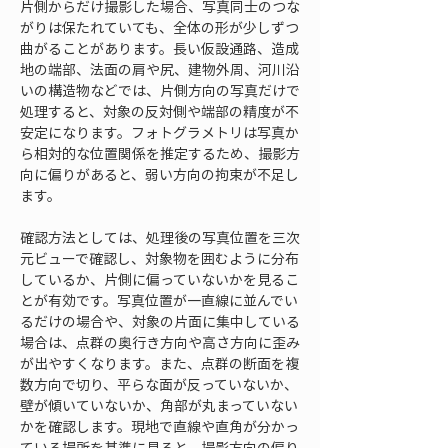
片側からだけ撮影した場合、写真同士のつな
がりは保たれていても、全体の形が少しずつ
曲がることがあります。長い仮設通路、造成
地の端部、法面の肩や尻、建物外周、河川沿
いの構造物などでは、片側方向の写真だけで
処理すると、対象の反対側や端部の精度が不
安定になります。フォトグラメトリは写真か
ら相対的な位置関係を推定するため、撮影方
向に偏りがあると、弱い方向の拘束が不足し
ます。
確認方法としては、処理後の写真位置を三次
元ビューで確認し、対象物を囲むように分布
しているか、片側に偏っていないかを見るこ
とが有効です。写真位置が一直線に並んでい
るだけの場合や、対象の片面に集中している
場合は、点群の奥行き方向や高さ方向に歪み
が出やすくなります。また、点群の断面を複
数方向で切り、平らな面が反っていないか、
壁が傾いていないか、角部が丸まっていない
かを確認します。現地で直線や直角が分かっ
ている場所を基準に見ると、撮影方向の偏り