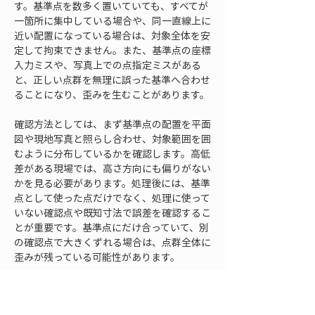
す。基準点を数多く置いていても、すべてが
一箇所に集中している場合や、同一直線上に
近い配置になっている場合は、対象全体を安
定して拘束できません。また、基準点の座標
入力ミスや、写真上での点指定ミスがある
と、正しい点群を無理に誤った基準へ合わせ
ることになり、歪みを生むことがあります。
確認方法としては、まず基準点の配置を平面
図や現地写真と照らし合わせ、対象範囲を囲
むように分布しているかを確認します。高低
差がある現場では、高さ方向にも偏りがない
かを見る必要があります。処理後には、基準
点として使った点だけでなく、処理に使って
いない確認点や既知寸法で誤差を確認するこ
とが重要です。基準点にだけ合っていて、別
の確認点で大きくずれる場合は、点群全体に
歪みが残っている可能性があります。
スケール確認では、現地で分かっている距離
を複数箇所で測ります。一箇所の距離だけが