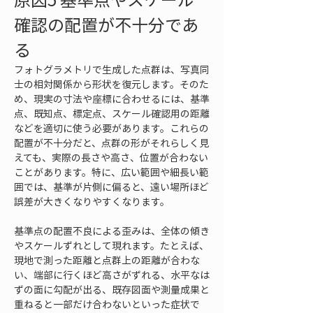
確認の配置が不十分であ
る
フォトグラメトリで生成した点群は、写真同
士の相対関係から形状を復元します。そのた
め、現実の寸法や座標に合わせるには、基準
点、既知点、標定点、スケール確認用の距離
などを適切に使う必要があります。これらの
配置が不十分だと、点群の形がそれらしく見
えても、実際の長さや高さ、位置が合わない
ことがあります。特に、広い範囲や細長い範
囲では、基準が片側に偏ると、遠い場所ほど
誤差が大きくなりやすくなります。
基準点の配置不良による歪みは、全体の傾き
やスケールずれとして現れます。たとえば、
現地で測った距離と点群上の距離が合わな
い、端部に行くほど高さがずれる、水平なは
ずの面に勾配が出る、既存図面や測量成果と
重ねると一部だけ合わないといった症状で