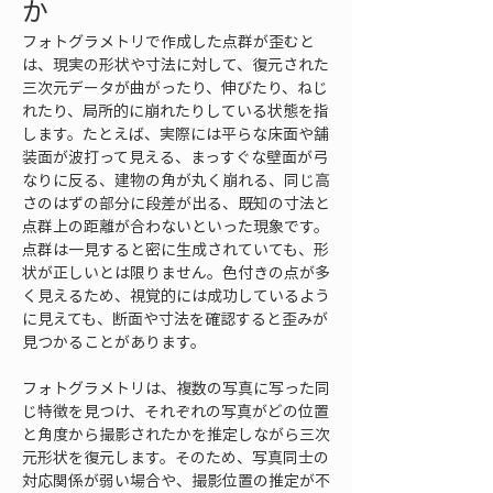
か
フォトグラメトリで作成した点群が歪むと
は、現実の形状や寸法に対して、復元された
三次元データが曲がったり、伸びたり、ねじ
れたり、局所的に崩れたりしている状態を指
します。たとえば、実際には平らな床面や舗
装面が波打って見える、まっすぐな壁面が弓
なりに反る、建物の角が丸く崩れる、同じ高
さのはずの部分に段差が出る、既知の寸法と
点群上の距離が合わないといった現象です。
点群は一見すると密に生成されていても、形
状が正しいとは限りません。色付きの点が多
く見えるため、視覚的には成功しているよう
に見えても、断面や寸法を確認すると歪みが
見つかることがあります。
フォトグラメトリは、複数の写真に写った同
じ特徴を見つけ、それぞれの写真がどの位置
と角度から撮影されたかを推定しながら三次
元形状を復元します。そのため、写真同士の
対応関係が弱い場合や、撮影位置の推定が不