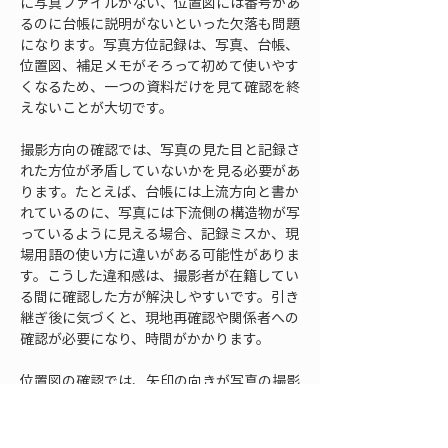
に写真ファイルがない、位置図には番号があ
るのに台帳に説明がないといった欠落も問題
になります。写真方位記録は、写真、台帳、
位置図、補足メモがそろって初めて使いやす
くなるため、一つの資料だけを見て確認を終
えないことが大切です。
撮影方向の確認では、写真の見た目と記録さ
れた方位が矛盾していないかを見る必要があ
ります。たとえば、台帳には上流方向と書か
れているのに、写真には下流側の構造物が写
っているように見える場合、記録ミスか、現
場用語の使い方に違いがある可能性がありま
す。こうした違和感は、撮影者が在籍してい
る間に確認した方が解決しやすいです。引き
継ぎ後に気づくと、現地再確認や関係者への
確認が必要になり、時間がかかります。
位置図の確認では、矢印の向きが写真の撮影
方向と合っているかを見ます。位置図上の矢
印が大まかすぎる場合、近接する構造物や交
差点では方向を誤って読まれることがありま