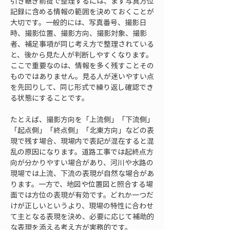
引き継ぎ前提で整理するには、まず写真方位
記録に含める情報の範囲を決めておくことが
大切です。一般的には、写真番号、撮影日
時、撮影位置、撮影方向、撮影対象、撮影
者、補足事項が同じ考え方で整理されている
と、後から見た人が判断しやすくなります。
ここで重要なのは、情報を多く残すことその
ものではありません。見る人が迷いやすい点
を先回りして、同じ形式で繰り返し確認でき
る状態にすることです。
たとえば、撮影方向を「上流側」「下流側」
「起点側」「終点側」「北東方向」などの表
現で残す場合、現場内で表記が混在すると混
乱の原因になります。道路工事では起終点方
向が分かりやすい場合があり、河川や水路の
現場では上流、下流の表現が自然な場合があ
ります。一方で、地図や位置図と照合する場
面では方位の表現が有効です。どれか一つだ
けが正しいというより、現場の特性に合わせ
て主となる表現を決め、必要に応じて補助的
な表現を添える考え方が実務的です。