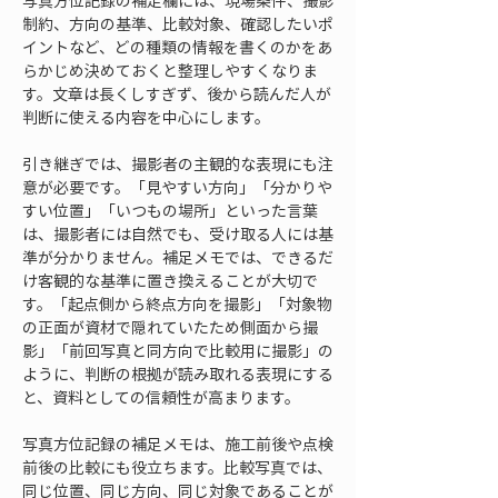
写真方位記録の補足欄には、現場条件、撮影
制約、方向の基準、比較対象、確認したいポ
イントなど、どの種類の情報を書くのかをあ
らかじめ決めておくと整理しやすくなりま
す。文章は長くしすぎず、後から読んだ人が
判断に使える内容を中心にします。
引き継ぎでは、撮影者の主観的な表現にも注
意が必要です。「見やすい方向」「分かりや
すい位置」「いつもの場所」といった言葉
は、撮影者には自然でも、受け取る人には基
準が分かりません。補足メモでは、できるだ
け客観的な基準に置き換えることが大切で
す。「起点側から終点方向を撮影」「対象物
の正面が資材で隠れていたため側面から撮
影」「前回写真と同方向で比較用に撮影」の
ように、判断の根拠が読み取れる表現にする
と、資料としての信頼性が高まります。
写真方位記録の補足メモは、施工前後や点検
前後の比較にも役立ちます。比較写真では、
同じ位置、同じ方向、同じ対象であることが