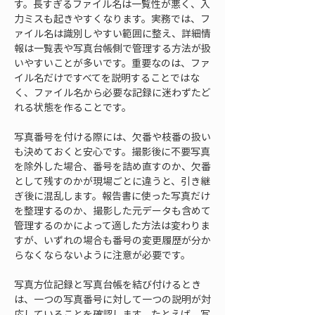
す。長すぎるファイル名は一覧性が悪く、入
力ミスも起きやすくなります。実務では、フ
ァイル名は識別しやすい範囲に整え、詳細情
報は一覧表や写真台帳側で管理する方法が扱
いやすいことが多いです。重要なのは、ファ
イル名だけですべてを説明することではな
く、ファイル名から必要な記録に迷わずたど
れる状態を作ることです。
写真番号を付ける際には、欠番や枝番の扱い
も決めておくと安心です。撮影後に不要写真
を除外した場合、番号を詰め直すのか、欠番
として残すのかが現場ごとに違うと、引き継
ぎ後に混乱します。報告書に使った写真だけ
を整理するのか、撮影した元データも含めて
管理するのかによって適した方法は変わりま
すが、いずれの場合も番号の変更履歴が分か
らなくならないように注意が必要です。
写真方位記録と写真台帳を結び付けるとき
は、一つの写真番号に対して一つの説明が対
応していることを確認します。たとえば、写