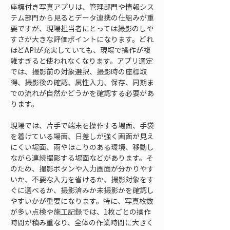
座標付き写真アプリは、管理部門や情報シス
テム部門から見るとデータ連携の仕組みが重
要ですが、現場担当者にとっては撮影のしや
すさが大きな評価ポイントになります。どれ
ほどAPIが充実していても、現場で操作が複
雑すぎると使われなくなります。アプリ選定
では、撮影前の対象選択、撮影時の座標取
得、撮影後の確認、属性入力、保存、同期ま
での流れが自然かどうかを確認する必要があ
ります。
現場では、片手で端末を操作する場面、手袋
を着けている場面、日差しが強く画面が見え
にくい場面、雨やほこりのある環境、移動し
ながら連続撮影する場面などがあります。そ
のため、撮影ボタンや入力画面が分かりやす
いか、不要な入力を省けるか、撮影対象をす
ぐに選べるか、撮影済みか未撮影かを確認し
やすいかが重要になります。特に、写真枚数
が多い点検や施工記録では、1枚ごとの操作
時間が積み重なり、全体の作業時間に大きく