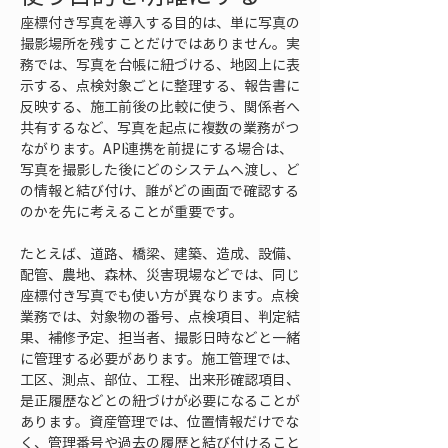
座標付き写真を導入する目的は、単に写真の
撮影場所を残すことだけではありません。実
務では、写真を台帳に紐づける、地図上に表
示する、点検対象ごとに整理する、報告書に
反映する、施工前後の比較に使う、関係者へ
共有するなど、写真を起点に複数の業務がつ
ながります。API連携を前提にする場合は、
写真を撮影した後にどのシステムへ渡し、ど
の情報と結び付け、誰がどの画面で確認する
のかを先に考えることが重要です。
たとえば、道路、橋梁、建築、造成、設備、
配管、農地、森林、災害現場などでは、同じ
座標付き写真でも使い方が異なります。点検
業務では、対象物の番号、点検項目、判定結
果、補修予定、担当者、撮影日時などと一緒
に管理する必要があります。施工管理では、
工区、測点、部位、工程、出来形確認項目、
是正履歴などとの紐づけが必要になることが
あります。資産管理では、位置情報だけでな
く、管理番号や過去の履歴と結び付けること