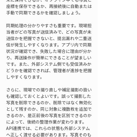
座標を保存できるか、再接続後に自動または
手動で同期できるかを確認しましょう。
同期処理の分かりやすさも重要です。現場担
当者がどの写真が送信済みで、どの写真が未
送信かを把握できないと、提出漏れや二重送
信が発生しやすくなります。アプリ内で同期
状況が確認でき、失敗した場合に理由が分か
り、再送操作が簡単にできることが望ましい
です。また、外部システム側でも受信済みか
どうかを確認できれば、管理者が進捗を把握
しやすくなります。
さらに、現場での撮り直しや補足撮影の扱い
も確認しておくとよいです。誤って撮影した
写真を削除できるのか、削除ではなく無効化
として残すのか、同じ対象に複数枚を追加で
きるのか、是正前後の写真を区別できるのか
によって、後続の整理作業が変わります。
API連携では、これらの状態も外部システム
へ正しく渡せる必要があります。写真そのも