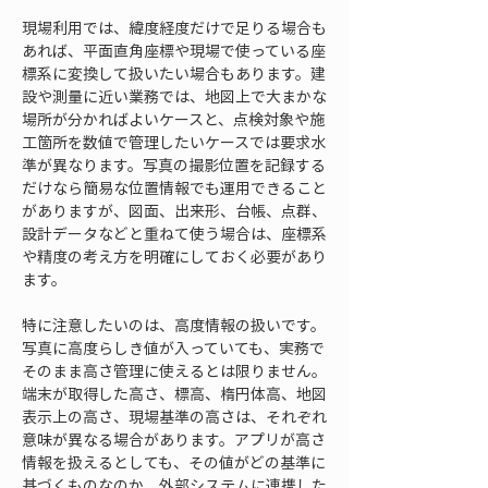
現場利用では、緯度経度だけで足りる場合も
あれば、平面直角座標や現場で使っている座
標系に変換して扱いたい場合もあります。建
設や測量に近い業務では、地図上で大まかな
場所が分かればよいケースと、点検対象や施
工箇所を数値で管理したいケースでは要求水
準が異なります。写真の撮影位置を記録する
だけなら簡易な位置情報でも運用できること
がありますが、図面、出来形、台帳、点群、
設計データなどと重ねて使う場合は、座標系
や精度の考え方を明確にしておく必要があり
ます。
特に注意したいのは、高度情報の扱いです。
写真に高度らしき値が入っていても、実務で
そのまま高さ管理に使えるとは限りません。
端末が取得した高さ、標高、楕円体高、地図
表示上の高さ、現場基準の高さは、それぞれ
意味が異なる場合があります。アプリが高さ
情報を扱えるとしても、その値がどの基準に
基づくものなのか、外部システムに連携した