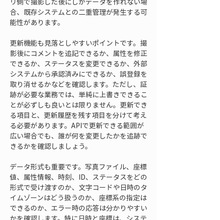
リ側で撮影した後にしかデータを作れない場
合、既存システムとの二重管理が発生する可
能性があります。
更新機能も見落としやすいポイントです。撮
影後にコメントを追記できるか、属性を修正
できるか、ステータスを変更できるか、外部
システムから承認済みにできるか、誤登録を
取り消せるかなどを確認します。ただし、証
跡が必要な業務では、単純に上書きできるこ
とが必ずしも良いとは限りません。更新でき
る項目と、更新履歴を残す項目を分けて考え
る必要があります。APIで更新できる範囲が
広い場合でも、誰が何を変更したかを追跡で
きるかを確認しましょう。
データ形式も重要です。写真ファイル、座標
値、属性情報、時刻、ID、ステータスをどの
形式で受け渡すのか、文字コードや日時のタ
イムゾーンはどう扱うのか、座標系の指定は
できるのか、エラー時の応答は分かりやすい
かを確認します。特に日時と座標は、システ