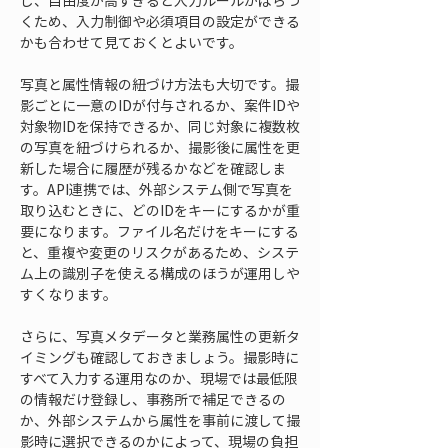
し、自由度が高すぎると入力ルールがばらつ
くため、入力制御や必須項目の設定ができる
かも合わせて見ておくとよいです。
写真と属性情報の紐づけ方法も大切です。撮
影ごとに一意のIDが付与されるか、案件IDや
対象物IDを保持できるか、同じ対象に複数枚
の写真を紐づけられるか、撮影後に属性を更
新した場合に履歴が残るかなどを確認しま
す。API連携では、外部システム側で写真を
取り込むときに、どのIDをキーにするかが重
要になります。ファイル名だけをキーにする
と、重複や変更のリスクがあるため、システ
ム上の識別子を使える構成のほうが運用しや
すくなります。
さらに、写真メタデータと業務属性の更新タ
イミングも確認しておきましょう。撮影時に
すべて入力する運用なのか、現場では最低限
の情報だけ登録し、事務所で補足できるの
か、外部システムから属性を事前に渡して撮
影時に選択できるのかによって、現場の負担