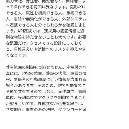
協力会社、発注者、閲覧者など、関係者によ
って操作できる範囲は異なります。撮影だけ
できる人、属性を編集できる人、承認できる
人、削除や無効化ができる人、外部システム
へ連携できる人を分けられるかを確認しまし
ょう。API連携では、連携用の認証情報に過
剰な権限を持たせないことも大切です。必要
な範囲だけアクセスできる設計にしておく
と、情報漏えいや誤操作のリスクを抑えやす
くなります。
共有範囲の制御も見逃せません。座標付き写
真には、現場の位置、施設の状態、設備の情
報、関係者の行動履歴に近い情報が含まれる
場合があります。そのため、誰でも閲覧でき
る形で共有するのではなく、案件単位、組織
単位、役割単位でアクセスを制御できること
が望ましいです。外部共有が必要な場合は、
共有期限、閲覧のみの権限、ダウンロード可
否、共有停止の方法を確認しておくと安全で
す。