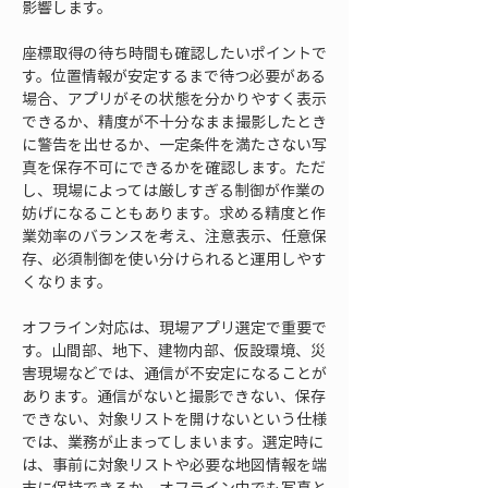
影響します。
座標取得の待ち時間も確認したいポイントで
す。位置情報が安定するまで待つ必要がある
場合、アプリがその状態を分かりやすく表示
できるか、精度が不十分なまま撮影したとき
に警告を出せるか、一定条件を満たさない写
真を保存不可にできるかを確認します。ただ
し、現場によっては厳しすぎる制御が作業の
妨げになることもあります。求める精度と作
業効率のバランスを考え、注意表示、任意保
存、必須制御を使い分けられると運用しやす
くなります。
オフライン対応は、現場アプリ選定で重要で
す。山間部、地下、建物内部、仮設環境、災
害現場などでは、通信が不安定になることが
あります。通信がないと撮影できない、保存
できない、対象リストを開けないという仕様
では、業務が止まってしまいます。選定時に
は、事前に対象リストや必要な地図情報を端
末に保持できるか、オフライン中でも写真と