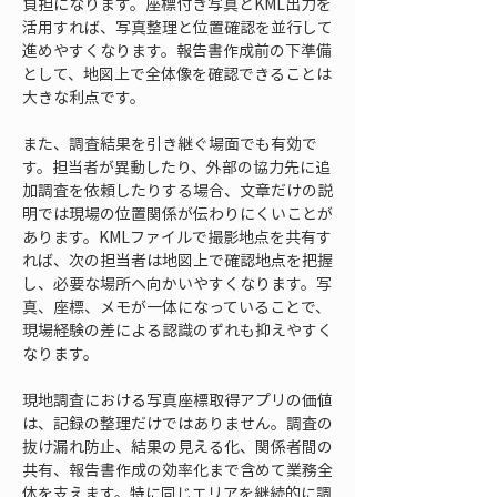
負担になります。座標付き写真とKML出力を
活用すれば、写真整理と位置確認を並行して
進めやすくなります。報告書作成前の下準備
として、地図上で全体像を確認できることは
大きな利点です。
また、調査結果を引き継ぐ場面でも有効で
す。担当者が異動したり、外部の協力先に追
加調査を依頼したりする場合、文章だけの説
明では現場の位置関係が伝わりにくいことが
あります。KMLファイルで撮影地点を共有す
れば、次の担当者は地図上で確認地点を把握
し、必要な場所へ向かいやすくなります。写
真、座標、メモが一体になっていることで、
現場経験の差による認識のずれも抑えやすく
なります。
現地調査における写真座標取得アプリの価値
は、記録の整理だけではありません。調査の
抜け漏れ防止、結果の見える化、関係者間の
共有、報告書作成の効率化まで含めて業務全
体を支えます。特に同じエリアを継続的に調