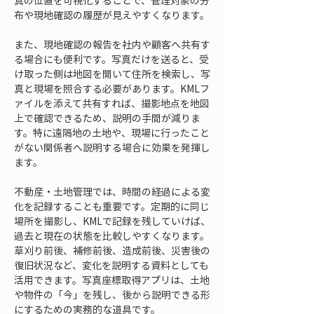
真の位置を可視化することで、管理対象の分
布や現地確認の履歴が見えやすくなります。
また、現地確認の報告を社内や顧客へ共有す
る場合にも便利です。写真だけを送ると、受
け取った側は地図を開いて住所を検索し、写
真と現場を照合する必要があります。KMLフ
ァイルを添えて共有すれば、撮影地点を地図
上で確認できるため、説明の手間が減りま
す。特に遠隔地の土地や、現場に行ったこと
がない関係者へ説明する場合に効果を発揮し
ます。
不動産・土地管理では、時間の経過による変
化を記録することも重要です。定期的に同じ
場所を撮影し、KMLで記録を残していけば、
過去と現在の状態を比較しやすくなります。
草刈り前後、補修前後、造成前後、災害後の
復旧状況など、変化を説明する資料としても
活用できます。写真座標取得アプリは、土地
や物件の「今」を残し、後から説明できる形
にするための実務的な道具です。