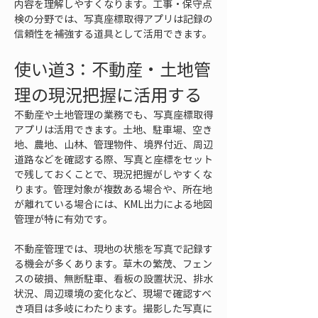
内容を理解しやすくなります。工事・保守点
検の分野では、写真座標取得アプリは記録の
信頼性を補強する道具として活用できます。
使い道3：不動産・土地管
理の現況把握に活用する
不動産や土地管理の業務でも、写真座標取得
アプリは活用できます。土地、駐車場、空き
地、農地、山林、管理物件、境界付近、周辺
道路などを確認する際、写真と座標をセット
で残しておくことで、現況把握がしやすくな
ります。管理対象が複数ある場合や、所在地
が離れている場合には、KML出力による地図
管理が特に有効です。
不動産管理では、現地の状態を写真で記録す
る機会が多くあります。草木の繁茂、フェン
スの破損、無断駐車、看板の設置状況、排水
状況、周辺環境の変化など、現場で確認すべ
き項目は多岐にわたります。撮影した写真に