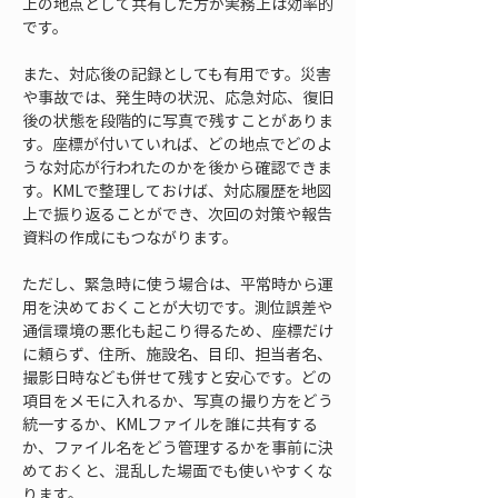
上の地点として共有した方が実務上は効率的
です。
また、対応後の記録としても有用です。災害
や事故では、発生時の状況、応急対応、復旧
後の状態を段階的に写真で残すことがありま
す。座標が付いていれば、どの地点でどのよ
うな対応が行われたのかを後から確認できま
す。KMLで整理しておけば、対応履歴を地図
上で振り返ることができ、次回の対策や報告
資料の作成にもつながります。
ただし、緊急時に使う場合は、平常時から運
用を決めておくことが大切です。測位誤差や
通信環境の悪化も起こり得るため、座標だけ
に頼らず、住所、施設名、目印、担当者名、
撮影日時なども併せて残すと安心です。どの
項目をメモに入れるか、写真の撮り方をどう
統一するか、KMLファイルを誰に共有する
か、ファイル名をどう管理するかを事前に決
めておくと、混乱した場面でも使いやすくな
ります。