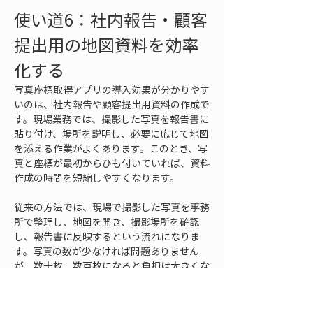
使い道6：社内報告・顧客
提出用の地図資料を効率
化する
写真座標取得アプリの導入効果が分かりやす
いのは、社内報告や顧客提出用資料の作成で
す。現場業務では、撮影した写真を報告書に
貼り付け、場所を説明し、必要に応じて地図
を添える作業がよくあります。このとき、写
真と座標が最初からひも付いていれば、資料
作成の時間を短縮しやすくなります。
従来の方法では、現場で撮影した写真を事務
所で整理し、地図を開き、撮影場所を確認
し、報告書に反映するという流れになりま
す。写真の数が少なければ問題ありません
が、数十枚、数百枚になると負担は大きくな
ります。ファイル名が分かりにくい場合や、
複数人が撮影した場合には、確認にさらに時
間がかかります。写真座標取得アプリを使え