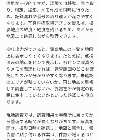
運用が一般的ですが、現場では移動、聞き取
り、測定、撮影、メモ作成を同時に行うた
め、記録漏れや番号の取り違えが起きやすく
なります。写真座標取得アプリを使えば、撮
影地点の緯度・経度を残せるため、あとから
地図上で確認しながら整理できます。
KML出力ができると、調査地点の一覧を地図
上に表示しやすくなります。たとえば、点検
済みの地点をピンで表示し、各ピンに写真名
やメモを関連付ければ、調査範囲のどこを確
認したのかが分かりやすくなります。未確認
のエリアが残っていないか、同じ地点を重複
して調査していないか、異常箇所が特定の範
囲に集中していないかといった確認にも役立
ちます。
現地調査では、調査結果を事務所に戻ってか
ら整理する時間が長くなりがちです。写真を
開き、撮影日時を確認し、地図と照合し、報
告書に貼り付ける作業は、件数が増えるほど