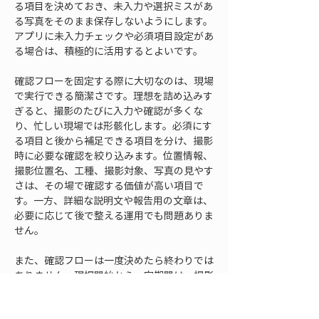
る項目を決めておき、未入力や選択ミスがあ
る写真をそのまま保存しないようにします。
アプリに未入力チェックや必須項目設定があ
る場合は、積極的に活用するとよいです。
確認フローを固定する際に大切なのは、現場
で実行できる簡潔さです。理想を詰め込みす
ぎると、撮影のたびに入力や確認が多くな
り、忙しい現場では形骸化します。必須にす
る項目と後から補足できる項目を分け、撮影
時に必要な確認を絞り込みます。位置情報、
撮影位置名、工種、撮影対象、写真の見やす
さは、その場で確認する価値が高い項目で
す。一方、詳細な説明文や報告用の文章は、
必要に応じて後で整える運用でも問題ありま
せん。
また、確認フローは一度決めたら終わりでは
ありません。現場開始から一定期間は、撮影
された写真を確認し、入力漏れや位置ずれの
傾向を見ます。特定の工区で選択ミスが多