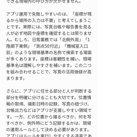
できる現場内の呼び方が欠かせません。
アプリ運用で失敗しやすいのは、「座標が残
るから場所の入力は不要」と考えてしまうこ
とです。実際には、写真台帳や報告書を見る
人が必ず地図や座標を確認するとは限りませ
ん。むしろ、日常業務では「北側外周」「1
階廊下東側」「測点50付近」「機械室入口
前」のような現場基準の名称で検索する場面
が多くあります。座標は客観性を補い、現場
基準名は理解しやすさを補います。この二つ
を組み合わせることで、写真の活用価値が高
まります。
さらに、アプリに任せる部分と人が判断する
部分を明確に分けることも大切です。位置情
報の取得、撮影日時の記録、写真の紐づけ、
台帳出力などはアプリが支援しやすい領域で
す。一方、どの位置から撮るべきか、何を写
すべきか、例外時にどう記録するかは、現場
の運用ルールとして決める必要があります。
アプリはルールを実行しやすくする道具であ