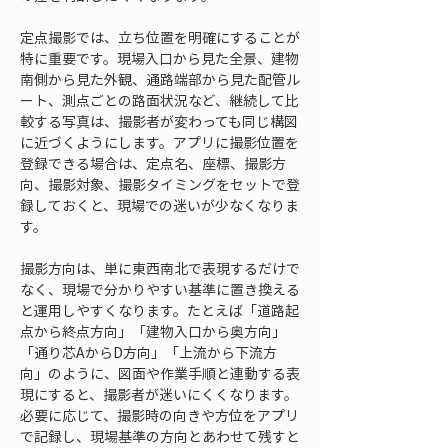
定点撮影では、立ち位置を明確にすることが
特に重要です。現場入口から見た全景、建物
南側から見た外観、通路端部から見た配管ル
ート、測点ごとの路面状況など、継続して比
較する写真は、撮影者が変わっても同じ構図
に近づくようにします。アプリに撮影位置を
登録できる場合は、定点名、座標、撮影方
向、撮影対象、撮影タイミングをセットで登
録しておくと、現場での迷いが少なくなりま
す。
撮影方向は、単に東西南北で表現するだけで
なく、現場で分かりやすい基準に置き換える
と運用しやすくなります。たとえば「道路起
点から終点方向」「建物入口から奥方向」
「通り芯AからD方向」「上流から下流方
向」のように、図面や作業手順と連動する表
現にすると、撮影者が迷いにくくなります。
必要に応じて、撮影時の向きや方位をアプリ
で記録し、現場基準の方向とあわせて残すと