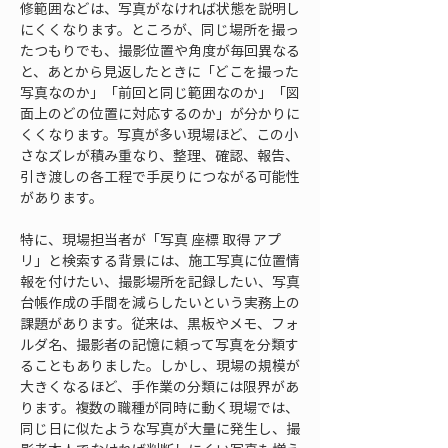
修範囲などは、写真がなければ状態を説明し
にくくなります。ところが、同じ場所を撮っ
たつもりでも、撮影位置や角度が毎回異なる
と、あとから見返したときに「どこを撮った
写真なのか」「前回と同じ範囲なのか」「図
面上のどの位置に対応するのか」が分かりに
くくなります。写真が多い現場ほど、この小
さなズレが積み重なり、整理、確認、報告、
引き渡しの各工程で手戻りにつながる可能性
があります。
特に、現場担当者が「写真 座標 取得 アプ
リ」と検索する背景には、施工写真に位置情
報を付けたい、撮影場所を記録したい、写真
台帳作成の手間を減らしたいという実務上の
課題があります。従来は、黒板やメモ、フォ
ルダ名、撮影者の記憶に頼って写真を分類す
ることもありました。しかし、現場の規模が
大きくなるほど、手作業の分類には限界があ
ります。複数の職種が同時に動く現場では、
同じ日に似たような写真が大量に発生し、撮