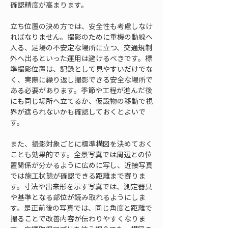
確認精度が高まります。
立ち位置の決め方では、安全性も考慮しなけ
ればなりません。撮影のために重機の動線へ
入る、足場の不安定な場所に立つ、交通規制
外へ出るといった運用は避けるべきです。標
準撮影位置は、記録として見やすいだけでな
く、実際に繰り返し撮影できる安全な場所で
ある必要があります。季節や工程が進んだ後
にも同じ場所へ立てるか、仮設物の移動で視
界が遮られないかも確認しておくとよいで
す。
また、撮影対象ごとに標準構図を決めておく
ことも効果的です。全景写真では周辺との位
置関係が分かるように広めに写し、近接写真
では施工状態が確認できる距離まで寄りま
す。寸法や出来形を示す写真では、測定器具
や基準となる部位が読み取れるようにしま
す。是正前後の写真では、同じ角度と距離で
撮ることで改善内容が伝わりやすくなりま