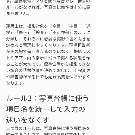
す。座標取得アプリを使う場合でも、構図の
ルールがなければ、写真の比較性は十分に高
まりません。
運用上は、撮影対象を「全景」「中景」「近
接」「是正」「検査」「不可視部」のように
分類し、それぞれに必要な撮影位置と向きを
定めると管理しやすくなります。現場担当者
がその場で毎回考えるのではなく、撮影リス
トやアプリ内の指示に沿って撮れる状態を作
ることが大切です。標準位置から撮影できな
い場合の代替位置も決めておけば、工程変更
や障害物がある日でも記録品質を保ちやすく
なります。
ルール3：写真台帳に使う
項目名を統一して入力の
迷いをなくす
三つ目のルールは、写真台帳に使う項目名を
統一することです。撮影位置を標準化して