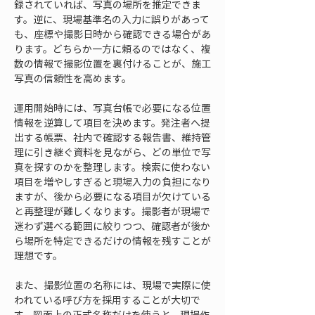
録されていれば、写真の場所を推定できま
す。逆に、現場基準名の入力に誤りがあって
も、座標や撮影日時から確認できる場合があ
ります。どちらか一方に頼るのではなく、複
数の情報で撮影位置を裏付けることが、施工
写真の信頼性を高めます。
運用開始時には、写真台帳で必要になる位置
情報を逆算して項目を決めます。発注者へ提
出する帳票、社内で確認する報告書、維持管
理に引き継ぐ資料を見ながら、どの単位で写
真を探すのかを整理します。検索に使わない
項目を増やしすぎると現場入力の負担になり
ますが、後から必要になる項目が欠けている
と再整理が難しくなります。撮影者が現場で
迷わず選べる範囲に絞りつつ、確認者が後か
ら場所を特定できるだけの情報を残すことが
理想です。
また、撮影位置の名称には、現場で実際に使
われている呼び方を採用することが大切で
す。図面上の正式名称だけを使うと、現場作