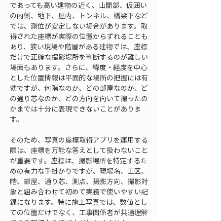
であっても高い建物の近く、山間部、仮囲い
の内側、地下、屋内、トンネル、橋梁下など
では、測位が安定しない場合があります。取
得された座標が実際の位置からずれることも
あり、狭い現場や階層がある建物では、座標
だけで正確な撮影場所を判断するのが難しい
場面もあります。さらに、緯度・経度を中心
とした位置情報は平面的な場所の把握には有
効ですが、何階なのか、どの部屋なのか、ど
の通り芯なのか、どの方向を向いて撮ったの
かまでは十分に表現できないことがありま
す。
そのため、写真の座標取得アプリを運用する
際は、座標を万能な答えとして扱わないこと
が重要です。座標は、撮影場所を特定するた
めの有力な手掛かりですが、現場名、工区、
階、部屋、通り芯、測点、撮影方向、撮影対
象と組み合わせて初めて実務で使いやすい記
録になります。特に施工写真では、数値とし
ての位置だけでなく、工事関係者が共通理解