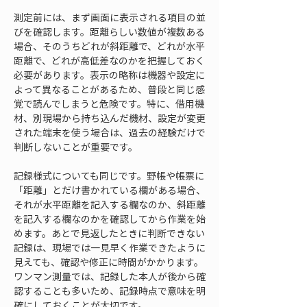
測定前には、まず画面に表示される項目の並
びを確認します。距離らしい数値が複数ある
場合、そのうちどれが斜距離で、どれが水平
距離で、どれが高低差なのかを把握しておく
必要があります。表示の略称は機器や設定に
よって異なることがあるため、普段と同じ感
覚で読んでしまうと危険です。特に、借用機
材、別現場から持ち込んだ機材、設定が変更
された端末を使う場合は、過去の経験だけで
判断しないことが重要です。
記録様式についても同じです。野帳や帳票に
「距離」とだけ書かれている欄がある場合、
それが水平距離を記入する欄なのか、斜距離
を記入する欄なのかを確認してから作業を始
めます。あとで見返したときに判断できない
記録は、現場では一見早く作業できたように
見えても、確認や修正に時間がかかります。
ワンマン測量では、記録した本人が後から確
認することも多いため、記録時点で意味を明
確にしておくことが大切です。