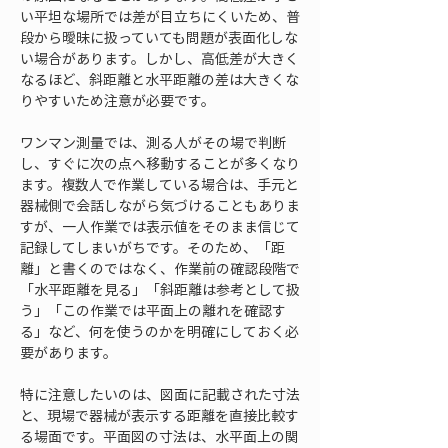
い平坦な場所では差が目立ちにくいため、普
段から曖昧に扱っていても問題が表面化しな
い場合があります。しかし、高低差が大きく
なるほど、斜距離と水平距離の差は大きくな
りやすいため注意が必要です。
ワンマン測量では、測る人がその場で判断
し、すぐに次の点へ移動することが多くなり
ます。複数人で作業している場合は、手元と
器械側で会話しながら気づけることもありま
すが、一人作業では表示値をそのまま信じて
記録してしまいがちです。そのため、「距
離」と書くのではなく、作業前の確認段階で
「水平距離を見る」「斜距離は参考として扱
う」「この作業では平面上の離れを確認す
る」など、何を使うのかを明確にしておく必
要があります。
特に注意したいのは、図面に記載された寸法
と、現場で器械が表示する距離を直接比較す
る場面です。平面図の寸法は、水平面上の関