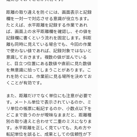
距離の取り違えを防ぐには、画面表示と記録
欄を一対一で対応させる意識が役立ちます。
たとえば、水平距離を記録する作業であれ
ば、画面上の水平距離欄を確認し、その値を
記録欄に書くという流れを固定します。斜距
離も同時に見えている場合でも、今回の作業
で使わない値であれば、記録対象ではないと
意識しておきます。複数の値が並んでいる
と、目立つ位置にある数値や直前に見た数値
を無意識に拾ってしまうことがあります。こ
れを防ぐには、作業前に見る場所を決めてお
くことが有効です。
また、距離だけでなく単位にも注意が必要で
す。メートル単位で表示されているのか、ミ
リ単位の帳票に転記するのか、小数点以下を
どこまで扱うのかが曖昧なままだと、距離種
別の取り違えと合わせて二重のミスになりま
す。水平距離を正しく見ていても、丸め方や
転記単位を誤ると、成果としての信頼性が下