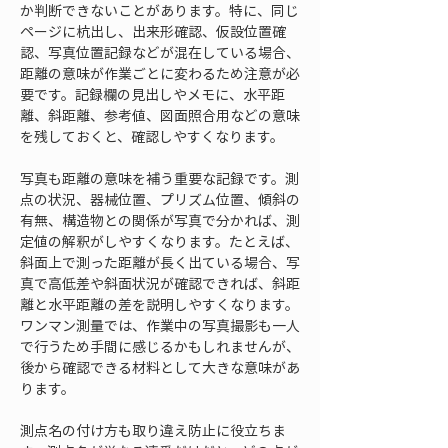
か判断できないことがあります。特に、同じ
ページに杭出し、出来形確認、仮設位置確
認、写真位置記録などが混在している場合、
距離の意味が作業ごとに変わるため注意が必
要です。記録欄の見出しやメモに、水平距
離、斜距離、参考値、図面照合用などの意味
を残しておくと、確認しやすくなります。
写真も距離の意味を補う重要な記録です。測
点の状況、器械位置、プリズム位置、傾斜の
有無、構造物との関係が写真で分かれば、測
定値の解釈がしやすくなります。たとえば、
斜面上で測った距離が長く出ている場合、写
真で高低差や斜面状況が確認できれば、斜距
離と水平距離の差を説明しやすくなります。
ワンマン測量では、作業中の写真撮影も一人
で行うため手間に感じるかもしれませんが、
後から確認できる材料として大きな意味があ
ります。
測点名の付け方も取り違え防止に役立ちま