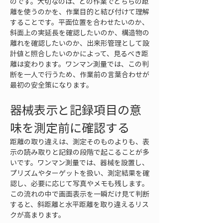
のです。大切なのは、どの作業でどちらの距
離を使うのかを、作業目的と結び付けて理解
することです。平面位置を合わせたいのか、
斜面上の実延長を確認したいのか、構造物の
離れを確認したいのか、出来形管理として設
計値と照合したいのかによって、見るべき距
離は変わります。ワンマン測量では、この判
断を一人で行うため、作業前の言葉合わせが
最初の安全策になります。
器械表示と記録項目の意
味を測定前に確認する
距離の取り違えは、測定そのものよりも、表
示の読み取りと記録の段階で起こることが多
いです。ワンマン測量では、器械を設置し、
プリズムやターゲットを扱い、測定結果を確
認し、必要に応じて写真やメモも残します。
この流れの中で画面表示を一瞬だけ見て判断
すると、斜距離と水平距離を取り違えるリス
クが高まります。