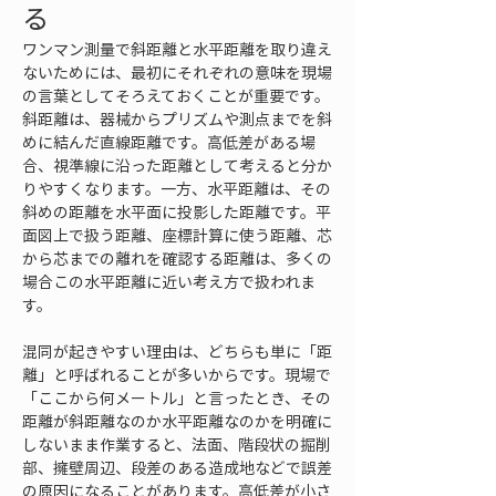
る
ワンマン測量で斜距離と水平距離を取り違え
ないためには、最初にそれぞれの意味を現場
の言葉としてそろえておくことが重要です。
斜距離は、器械からプリズムや測点までを斜
めに結んだ直線距離です。高低差がある場
合、視準線に沿った距離として考えると分か
りやすくなります。一方、水平距離は、その
斜めの距離を水平面に投影した距離です。平
面図上で扱う距離、座標計算に使う距離、芯
から芯までの離れを確認する距離は、多くの
場合この水平距離に近い考え方で扱われま
す。
混同が起きやすい理由は、どちらも単に「距
離」と呼ばれることが多いからです。現場で
「ここから何メートル」と言ったとき、その
距離が斜距離なのか水平距離なのかを明確に
しないまま作業すると、法面、階段状の掘削
部、擁壁周辺、段差のある造成地などで誤差
の原因になることがあります。高低差が小さ