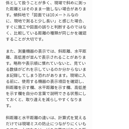
係として扱うことが多く、現場で斜めに測っ
た距離とはそのまま一致しない場合がありま
す。傾斜地で「図面では10メートルなの
に、現地で測ると少し長い」と感じた場合、
すぐに施工や図面の誤りと判断するのではな
く、比較している距離の種類が同じかを確認
することが大切です。
また、測量機器の表示では、斜距離、水平距
離、高低差が並んで表示されることがありま
す。略称や表示順に慣れていないと、見てい
る数値がどれを示しているのか分からないま
ま記録してしまう恐れがあります。現場に入
る前に、使用する機器の表示項目を確認し、
斜距離を示す欄、水平距離を示す欄、高低差
を示す欄を自分の言葉で説明できる状態にし
ておくと、取り違えを減らしやすくなりま
す。
斜距離と水平距離の違いは、計算式を覚える
だけでは現場ミスの防止につながりにくいも