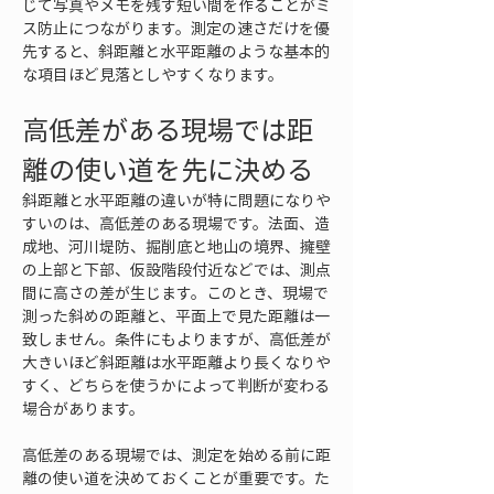
じて写真やメモを残す短い間を作ることがミ
ス防止につながります。測定の速さだけを優
先すると、斜距離と水平距離のような基本的
な項目ほど見落としやすくなります。
高低差がある現場では距
離の使い道を先に決める
斜距離と水平距離の違いが特に問題になりや
すいのは、高低差のある現場です。法面、造
成地、河川堤防、掘削底と地山の境界、擁壁
の上部と下部、仮設階段付近などでは、測点
間に高さの差が生じます。このとき、現場で
測った斜めの距離と、平面上で見た距離は一
致しません。条件にもよりますが、高低差が
大きいほど斜距離は水平距離より長くなりや
すく、どちらを使うかによって判断が変わる
場合があります。
高低差のある現場では、測定を始める前に距
離の使い道を決めておくことが重要です。た