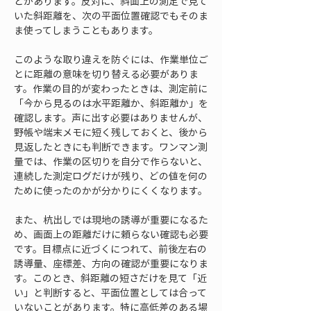
とがあります。反対に、斜面上の測定で見て
いた斜距離を、次の平面位置確認でもそのま
ま使ってしまうこともあります。
このような取り違えを防ぐには、作業単位ご
とに距離の意味を切り替える必要がありま
す。作業の目的が変わったときは、測定前に
「今から見るのは水平距離か、斜距離か」を
確認します。声に出す必要はありませんが、
野帳や端末メモに短く残しておくと、後から
見返したときにも判断できます。ワンマン測
量では、作業の区切りを自分で作らないと、
連続した測定ログだけが残り、どの値を何の
ために使ったのかが分かりにくくなります。
また、杭出しでは現地の誘導が重要になるた
め、画面上の距離だけに頼らない確認も必要
です。目標点に近づくにつれて、前後左右の
誘導量、座標差、方向の確認が重要になりま
す。このとき、斜距離の短さだけを見て「近
い」と判断すると、平面位置としては合って
いないことがあります。特に高低差のある場