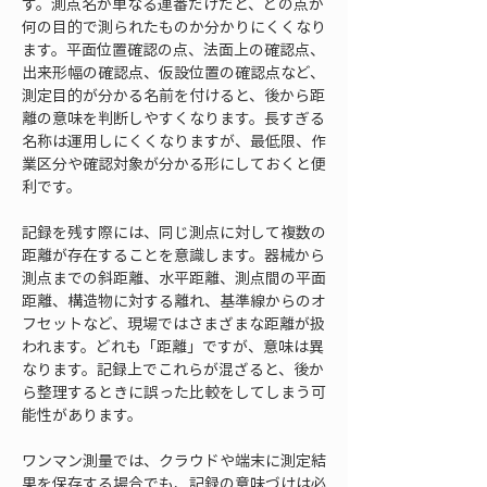
す。測点名が単なる連番だけだと、どの点が
何の目的で測られたものか分かりにくくなり
ます。平面位置確認の点、法面上の確認点、
出来形幅の確認点、仮設位置の確認点など、
測定目的が分かる名前を付けると、後から距
離の意味を判断しやすくなります。長すぎる
名称は運用しにくくなりますが、最低限、作
業区分や確認対象が分かる形にしておくと便
利です。
記録を残す際には、同じ測点に対して複数の
距離が存在することを意識します。器械から
測点までの斜距離、水平距離、測点間の平面
距離、構造物に対する離れ、基準線からのオ
フセットなど、現場ではさまざまな距離が扱
われます。どれも「距離」ですが、意味は異
なります。記録上でこれらが混ざると、後か
ら整理するときに誤った比較をしてしまう可
能性があります。
ワンマン測量では、クラウドや端末に測定結
果を保存する場合でも、記録の意味づけは必