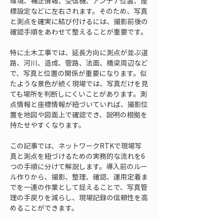
環境、補正情報、受信機、アンテナ位置、座
標設定などに左右されます。そのため、写真
と測点を確実に結び付けるには、撮影前後の
確認手順をあわせて整えることが重要です。
特に土木工事では、延長方向に測点が並ぶ道
路、河川、造成、管路、法面、橋梁周辺など
で、写真と位置の関係が重要になります。似
たような景色が続く現場では、写真だけを見
ても場所を判断しにくいことがあります。測
点情報と座標情報が紐づいていれば、撮影位
置を地図や図面上で確認でき、説明の根拠を
持たせやすくなります。
この記事では、ネットワークRTKで現場写
真と測点を紐づけるための実務的な流れを6
つの手順に分けて解説します。導入前のルー
ル作りから、撮影、整理、確認、運用定着ま
でを一連の作業として捉えることで、写真管
理の手戻りを減らし、現場記録の信頼性を高
めることができます。