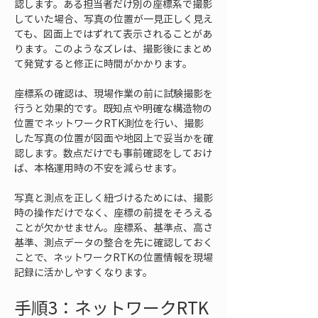
認します。ある担当者だけ別の座標系で撮影
していた場合、写真の位置が一見正しく見え
ても、図面上ではずれて表示されることがあ
ります。このようなズレは、撮影後にまとめ
て発覚すると修正に時間がかかります。
座標系の確認は、現場作業の前に試験撮影を
行うと効果的です。既知点や明確な構造物の
位置でネットワークRTK測位を行い、撮影
した写真の位置が図面や地図上で妥当かを確
認します。数点だけでも事前確認をしておけ
ば、本格運用時の不安を減らせます。
写真と測点を正しく紐づけるためには、撮影
時の操作だけでなく、座標の前提をそろえる
ことが欠かせません。座標系、基準点、高さ
基準、測点データの整合を先に確認しておく
ことで、ネットワークRTKの位置情報を現場
記録に活かしやすくなります。
手順3：ネットワークRTK