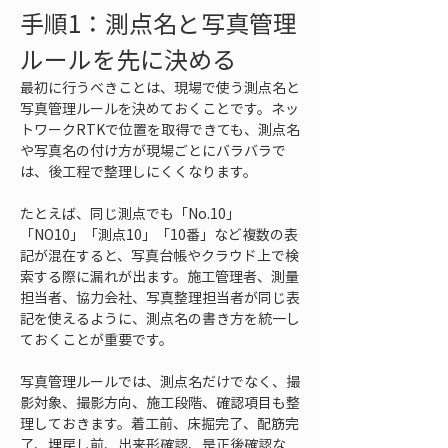
手順1：測点名と写真管理
ルールを先に決める
最初に行うべきことは、現場で使う測点名と
写真管理ルールを決めておくことです。ネッ
トワークRTKで位置を取得できても、測点名
や写真名の付け方が現場ごとにバラバラで
は、後工程で整理しにくくなります。
たとえば、同じ測点でも「No.10」
「NO10」「測点10」「10番」など複数の表
記が混在すると、写真台帳やクラウド上で検
索する際に漏れが出ます。施工管理者、測量
担当者、協力会社、写真整理担当者が同じ表
記を使えるように、測点名の書き方を統一し
ておくことが重要です。
写真管理ルールでは、測点名だけでなく、撮
影対象、撮影方向、施工段階、確認項目も整
理しておきます。着工前、床掘完了、配筋完
了、埋戻し前、出来形確認、是正後確認な