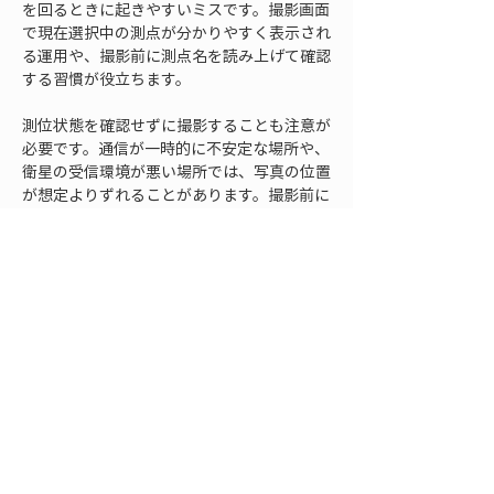
を回るときに起きやすいミスです。撮影画面
で現在選択中の測点が分かりやすく表示され
る運用や、撮影前に測点名を読み上げて確認
する習慣が役立ちます。
測位状態を確認せずに撮影することも注意が
必要です。通信が一時的に不安定な場所や、
衛星の受信環境が悪い場所では、写真の位置
が想定よりずれることがあります。撮影前に
測位状態を見る、位置が安定しない場合は補
足コメントを残す、必要に応じて追加写真を
撮るといった対応が必要です。
また、写真の構図が不十分で、何を撮ったの
か分からないケースもあります。位置情報が
あっても、写真に対象が明確に写っていなけ
れば記録として使いにくくなります。近景、
全景、方向が分かる写真を組み合わせること
で、説明しやすい記録になります。
さらに、現場内のルールが共有されていない