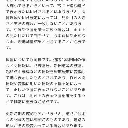
大縮小できるからといって、常に正確な縮尺
で表示または印刷されるとは限りません。閲
覧環境や印刷設定によっては、見た目の大き
さと実際の縮尺が一致しないことがありま
す。寸法や位置を厳密に扱う場合は、画面上
の見た目だけで判断せず、原本資料や正式な
図面、現地測量結果と照合することが必要で
す。
位置についても同様です。道路台帳附図の作
図区間情報は、路線番号、新旧道等の枝番、
起終点距離標などの情報を緯度経度に変換し
て地図表示したものとされており、作図区間
情報や変換に用いた情報の不備不足によっ
て、正しい位置に表示されないことがありま
す。これは、地図上の表示位置を確認するう
えで非常に重要な注意点です。
更新時期の確認も欠かせません。道路台帳附
図の記載内容は調製時のものであり、道路の
形状がその後変わっている場合があります。