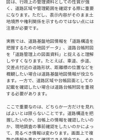
図は、行政上の管理資料としての性質が強
く、道路区域や管理範囲を確認する際に重要
になります。ただし、表示内容がそのまま土
地境界や権利関係を示すものではない点には
注意が必要です。
実務では、道路基盤地図情報を「道路構造を
把握するための地図データ」、道路台帳附図
を「道路管理上の図面資料」と捉えると理解
しやすくなります。たとえば、車道、歩道、
交差点付近の道路形状、距離標の位置などを
概観したい場合は道路基盤地図情報が役立ち
ます。一方で、道路区域や台帳図面としての
記載を確認したい場合は道路台帳附図を重視
する必要があります。
ここで重要なのは、どちらか一方だけを見れ
ばよいとは限らないことです。道路構造を把
握したいのか、台帳上の情報を確認したいの
か、現地調査の事前確認をしたいのかによっ
て、見るべき情報は変わります。画面上で複
数の情報を重ねて確認できる場合でも、それ