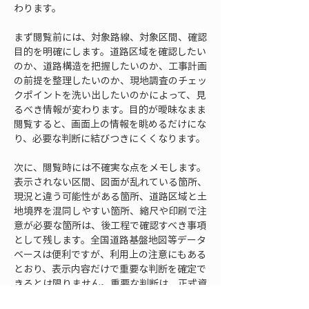
わります。
まず閲覧前には、対象路線、対象区間、確認
目的を明確にします。道路区域を確認したい
のか、道路構造を把握したいのか、工事計画
の前提を整理したいのか、現地調査のチェッ
クポイントを洗い出したいのかによって、見
るべき情報が変わります。目的が曖昧なまま
閲覧すると、画面上の情報を眺めるだけにな
り、必要な判断に結びつきにくくなります。
次に、閲覧時には不確実な点をメモします。
表示されない区間、図面が乱れている箇所、
現況と違う可能性がある箇所、道路区域と土
地境界を混同しやすい箇所、縮尺や印刷で注
意が必要な箇所は、後工程で確認すべき事項
として残します。全国道路基盤地図等データ
ベースは便利ですが、利用上の注意にもある
とおり、表示内容だけで重要な判断を確定で
きるとは限りません。重要な判断は、正式資
料や現地確認を組み合わせる必要がありま