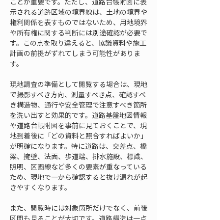
ことが重要です。ただし、道路台帳附図に表
示される道路区域の境界線は、土地の境界や
権利関係を表すものではないため、用地境界
や所有権に関する判断には別途確認が必要で
す。この点を取り違えると、協議資料や施工
計画の前提がずれてしまう可能性がありま
す。
現地調査の準備として閲覧する場合は、現地
で撮影すべき方向、測量すべき点、確認すべ
き構造物、通行や安全管理で注意すべき箇所
を洗い出すと効果的です。道路基盤地図情報
や道路台帳附図を事前に見ておくことで、現
地到着後に「どの資料と照合すればよいか」
が明確になります。特に道路は、交差点、橋
梁、擁壁、法面、歩道端、排水施設、標識、
照明、区画線など多くの要素が重なっている
ため、現地で一から確認すると抜け漏れが起
きやすくなります。
また、閲覧時には対象箇所だけでなく、前後
区間も見ることが大切です。道路構造は一点