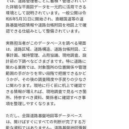
では、道路管理者ごとに蓄積・管理されてい
た詳細な平面図データを一元的に活用できる
環境として説明されています。一般公開は令
和6年5月31日に開始され、直轄国道等の道
路基盤地図情報や道路台帳附図を地図上で確
認できる仕組みとして整備されています。
実務担当者がこのデータベースを調べる場面
は、道路区域、道路構造、道路台帳附図、工
事計画、維持管理、占用協議、現地調査、設
計前の下調べなどさまざまです。特に道路に
関わる業務では、対象箇所の位置関係や管理
範囲の手がかりを早い段階で把握できるかど
うかが、その後の調査精度や手戻りの少なさ
に関わります。現地に行く前に机上で確認で
きる情報が増えれば、現地調査で見るべき箇
所、持参すべき資料、関係者に確認すべき事
項を整理しやすくなります。
ただし、全国道路基盤地図等データベース
は、開けばすぐにすべての判断が完了する万
能な資料ではありません。道路基盤地図情報