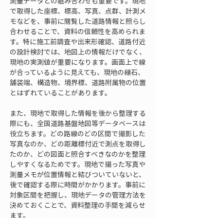
測量データとの組み合わせも重要です。現地
で取得した座標、標高、写真、点群、計測メ
モなどを、事前に閲覧した道路情報と照らし
合わせることで、資料の信頼性を高められま
す。特に施工前調査や出来形確認、道路付近
の設計検討では、地図上の情報だけでなく、
現地の実測値が重要になります。画面上で線
が合っているように見えても、現地の縁石、
舗装端、構造物、境界標、道路附属物の位置
とはずれていることがあります。
また、現地で取得した情報を後から整理する
際にも、全国道路基盤地図等データベースは
役立ちます。どの路線のどの区間で撮影した
写真なのか、どの距離標付近で測点を取得し
たのか、どの図面と照合すべきなのかを整理
しやすくなるためです。現地で撮った写真や
測量メモが位置情報と結びついていないと、
後で確認する際に時間がかかります。事前に
対象区間を把握し、現地データの管理方法を
決めておくことで、資料整理の手間を減らせ
ます。