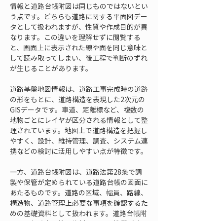
情報と道路台帳附図は同じものではないとい
う点です。どちらも道路に関する平面図デー
タとして扱われますが、性質や作成目的が異
なります。この違いを理解せずに閲覧する
と、画面上に表示された線や面を同じ意味と
して読み取ってしまい、後工程で判断のずれ
が生じることがあります。
道路基盤地図情報は、道路工事完成時の道路
の形をもとに、道路構造を表現した2次元の
GISデータです。車道、距離標など、複数の
地物ごとにレイヤが区分される情報として整
理されています。地図上で道路構造を把握し
やすく、設計、維持管理、調査、システム連
携などの検討に活用しやすい点が特徴です。
一方、道路台帳附図は、道路法第28条で調
製や保管が定められている道路台帳の図面に
あたるものです。道路の区域、幅員、路線、
構造物、道路管理上必要な事項を確認するた
めの基礎資料として扱われます。道路台帳附