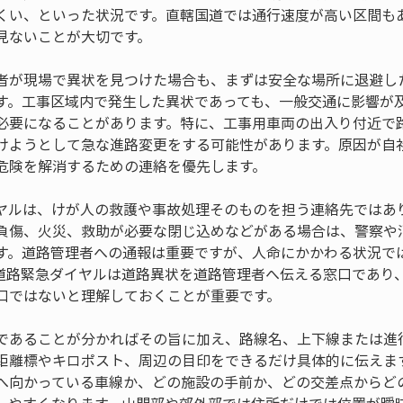
くい、といった状況です。直轄国道では通行速度が高い区間も
見ないことが大切です。
者が現場で異状を見つけた場合も、まずは安全な場所に退避し
す。工事区域内で発生した異状であっても、一般交通に影響が
必要になることがあります。特に、工事用車両の出入り付近で
けようとして急な進路変更をする可能性があります。原因が自
危険を解消するための連絡を優先します。
ヤルは、けが人の救護や事故処理そのものを担う連絡先ではあ
負傷、火災、救助が必要な閉じ込めなどがある場合は、警察や
す。道路管理者への通報は重要ですが、人命にかかわる状況で
道路緊急ダイヤルは道路異状を道路管理者へ伝える窓口であり
口ではないと理解しておくことが重要です。
であることが分かればその旨に加え、路線名、上下線または進
距離標やキロポスト、周辺の目印をできるだけ具体的に伝えま
へ向かっている車線か、どの施設の手前か、どの交差点からど