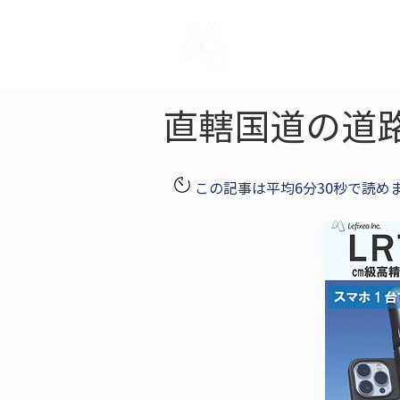
LRTK
Pho
直轄国道の道
この記事は平均6分30秒で読め