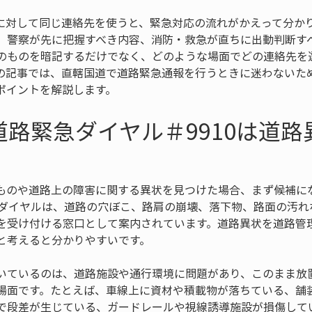
に対して同じ連絡先を使うと、緊急対応の流れがかえって分か
、警察が先に把握すべき内容、消防・救急が直ちに出動判断す
のものを暗記するだけでなく、どのような場面でどの連絡先を
の記事では、直轄国道で道路緊急通報を行うときに迷わないた
ポイントを解説します。
道路緊急ダイヤル＃9910は道
ものや道路上の障害に関する異状を見つけた場合、まず候補に
緊急ダイヤルは、道路の穴ぼこ、路肩の崩壊、落下物、路面の汚
を受け付ける窓口として案内されています。道路異状を道路管
と考えると分かりやすいです。
いているのは、道路施設や通行環境に問題があり、このまま放
場面です。たとえば、車線上に資材や積載物が落ちている、舗
で段差が生じている、ガードレールや視線誘導施設が損傷して