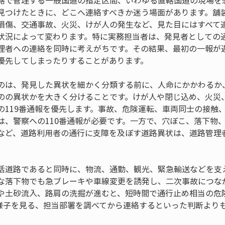
轄で管理する一般国道の指定区間、いわゆる直轄国道の現場を
見つけたときに、どこへ連絡すべきか迷う場面があります。舗
損傷、交通事故、火災、けが人の発生など、見た目にはすべて
状況によって変わります。特に実務担当者は、発見者としての
理者への連絡を同時に考えがちです。その結果、最初の一報が
優先してしまったりすることがあります。
のは、発見した異状を細かく分類する前に、人命にかかわるか
のの異状かを大きく分けることです。けが人や閉じ込め、火災
の119番通報を優先します。事故、危険運転、車両同士の接触
は、警察への110番通報が必要です。一方で、穴ぼこ、落下物
など、道路利用者の通行に支障を及ぼす道路異状は、道路管理
活道路であると同時に、物流、通勤、観光、緊急輸送などを支
な落下物でも急ブレーキや車線変更を誘発し、二次事故につな
や土砂流入、路肩の洗掘が進むと、短時間で通行止め相当の危
様子を見る、担当部署を調べてから連絡するといった判断より