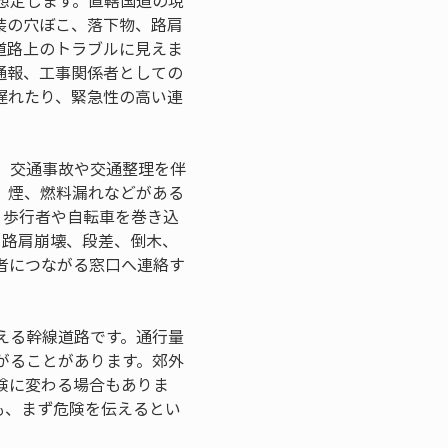
想定します。直轄国道の現
装の穴ぼこ、落下物、路肩
道路上のトラブルに見えま
通報、工事関係者としての
遅れたり、緊急性の高い連
、交通事故や交通整理を伴
、煙、燃料漏れなどがある
、歩行者や自転車を巻き込
、路肩崩壊、段差、倒木、
者につながる窓口へ連絡す
える幹線道路です。通行量
がることがあります。郊外
険に変わる場合もありま
も、まず危険を伝えるとい