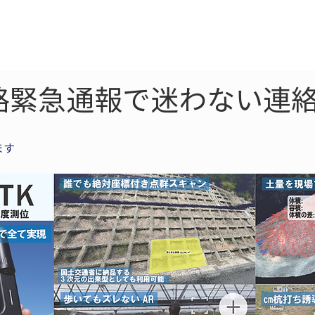
ne
LiDAR
ドローン
360
ソーラー
路緊急通報で迷わない連絡
ます