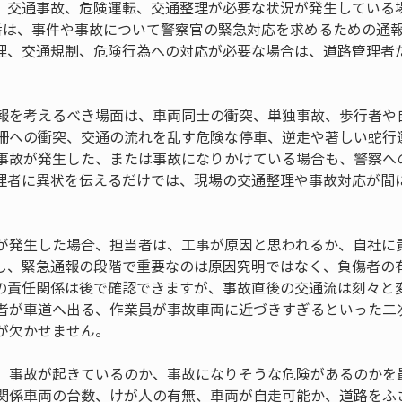
、交通事故、危険運転、交通整理が必要な状況が発生している場
0番は、事件や事故について警察官の緊急対応を求めるための通
理、交通規制、危険行為への対応が必要な場合は、道路管理者
報を考えるべき場面は、車両同士の衝突、単独事故、歩行者や
柵への衝突、交通の流れを乱す危険な停車、逆走や著しい蛇行
事故が発生した、または事故になりかけている場合も、警察へ
理者に異状を伝えるだけでは、現場の交通整理や事故対応が間
が発生した場合、担当者は、工事が原因と思われるか、自社に
し、緊急通報の段階で重要なのは原因究明ではなく、負傷者の
の責任関係は後で確認できますが、事故直後の交通流は刻々と
者が車道へ出る、作業員が事故車両に近づきすぎるといった二
が欠かせません。
、事故が起きているのか、事故になりそうな危険があるのかを
関係車両の台数、けが人の有無、車両が自走可能か、道路をふ